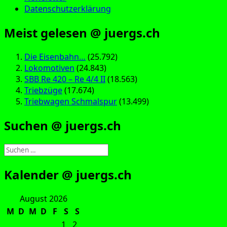
Datenschutzerklärung
Meist gelesen @ juergs.ch
Die Eisenbahn…
(25.792)
Lokomotiven
(24.843)
SBB Re 420 – Re 4/4 II
(18.563)
Triebzüge
(17.674)
Triebwagen Schmalspur
(13.499)
Suchen @ juergs.ch
Suchen
nach:
Kalender @ juergs.ch
August 2026
M
D
M
D
F
S
S
1
2