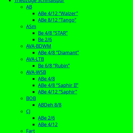
Triebzüge Schmalspur
AB
ABe 4/12 “Walzer”
ABe 8/12 “Tango”
ASm
Be 4/8 “STAR”
Be 2/6
AVA-BDWM
ABe 4/8 “Diamant”
AVA-LTB
Be 6/8 “Rubin”
AVA-WSB
ABe 4/8
ABe 4/8 “Saphir II”
ABe 4/12 “Saphir”
BOB
ABDeh 8/8
CJ
ABe 2/6
ABe 4/12
Fart