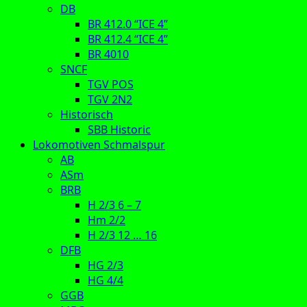
DB
BR 412.0 “ICE 4”
BR 412.4 “ICE 4”
BR 4010
SNCF
TGV POS
TGV 2N2
Historisch
SBB Historic
Lokomotiven Schmalspur
AB
ASm
BRB
H 2/3 6 – 7
Hm 2/2
H 2/3 12 … 16
DFB
HG 2/3
HG 4/4
GGB