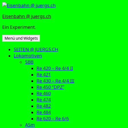
Zum
Inhalt
Eisenbahn @ juergs.ch
springen
Ein Experiment.
Menü und Widgets
SEITEN @ JUERGS.CH
Lokomotiven
SBB
Re 420 – Re 4/4 II
Re 421
Re 430 – Re 4/4 III
Re 450 “DPZ”
Re 460
Re 474
Re 482
Re 484
Re 620 – Re 6/6
ASm