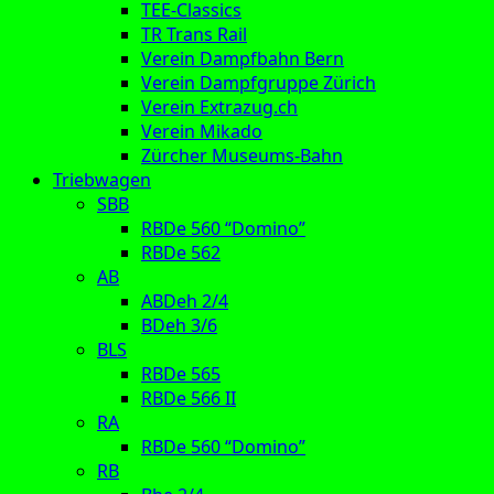
TEE-Classics
TR Trans Rail
Verein Dampfbahn Bern
Verein Dampfgruppe Zürich
Verein Extrazug.ch
Verein Mikado
Zürcher Museums-Bahn
Triebwagen
SBB
RBDe 560 “Domino”
RBDe 562
AB
ABDeh 2/4
BDeh 3/6
BLS
RBDe 565
RBDe 566 II
RA
RBDe 560 “Domino”
RB