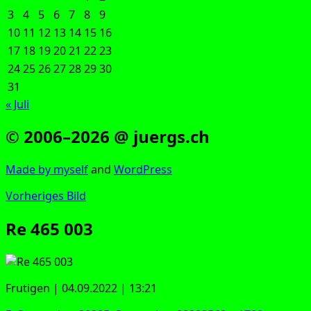
3
4
5
6
7
8
9
10
11
12
13
14
15
16
17
18
19
20
21
22
23
24
25
26
27
28
29
30
31
« Juli
© 2006–2026 @ juergs.ch
Made by mys­elf
and
Word­Press
Vorheriges Bild
Re 465 003
Fru­ti­gen | 04.09.2022 | 13:21