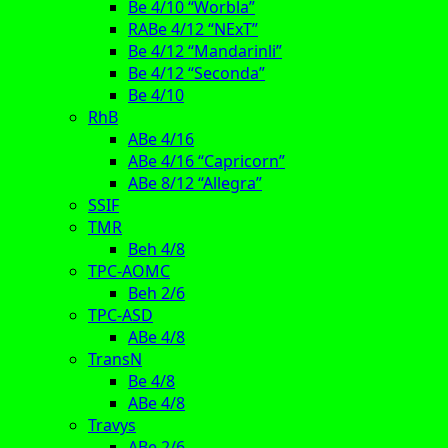
Be 4/10 “Worbla”
RABe 4/12 “NExT”
Be 4/12 “Mandarinli”
Be 4/12 “Seconda”
Be 4/10
RhB
ABe 4/16
ABe 4/16 “Capricorn”
ABe 8/12 “Allegra”
SSIF
TMR
Beh 4/8
TPC-AOMC
Beh 2/6
TPC-ASD
ABe 4/8
TransN
Be 4/8
ABe 4/8
Travys
ABe 2/6