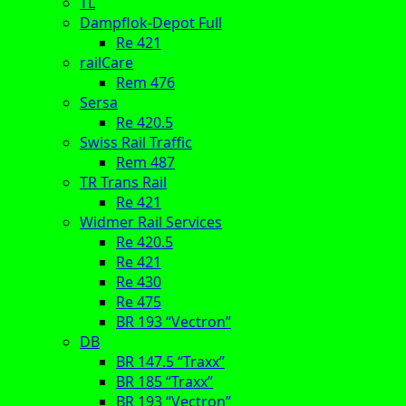
TL
Dampflok-Depot Full
Re 421
railCare
Rem 476
Sersa
Re 420.5
Swiss Rail Traffic
Rem 487
TR Trans Rail
Re 421
Widmer Rail Services
Re 420.5
Re 421
Re 430
Re 475
BR 193 “Vectron”
DB
BR 147.5 “Traxx”
BR 185 “Traxx”
BR 193 “Vectron”