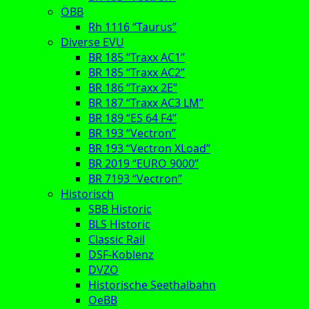
ÖBB
Rh 1116 “Taurus”
Diverse EVU
BR 185 “Traxx AC1”
BR 185 “Traxx AC2”
BR 186 “Traxx 2E”
BR 187 “Traxx AC3 LM”
BR 189 “ES 64 F4”
BR 193 “Vectron”
BR 193 “Vectron XLoad”
BR 2019 “EURO 9000”
BR 7193 “Vectron”
Historisch
SBB Historic
BLS Historic
Classic Rail
DSF-Koblenz
DVZO
Historische Seethalbahn
OeBB