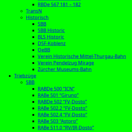
RBDe 567 181 – 182
TransN
Historisch
SBB
SBB Historic
BLS Historic
DSF-Koblenz
OeBB
Verein Historische Mittel-Thurgau-Bahn
Verein Pendelzug Mirage
Zürcher Museums-Bahn
Triebzüge
SBB
RABDe 500 “ICN”
RABe 501 “Giruno”
RABDe 502 “FV-Dosto”
RABe 502.2 “FV-Dosto”
RABe 502.4 “FV-Dosto”
RABe 503 “Astoro”
RABe 511.0 “RV/IR-Dosto”