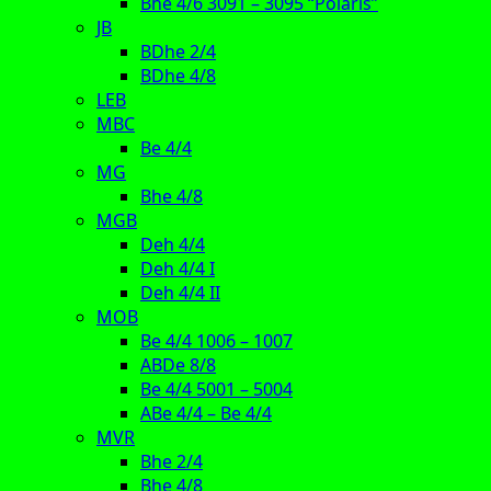
Bhe 4/6 3091 – 3095 “Polaris”
JB
BDhe 2/4
BDhe 4/8
LEB
MBC
Be 4/4
MG
Bhe 4/8
MGB
Deh 4/4
Deh 4/4 I
Deh 4/4 II
MOB
Be 4/4 1006 – 1007
ABDe 8/8
Be 4/4 5001 – 5004
ABe 4/4 – Be 4/4
MVR
Bhe 2/4
Bhe 4/8