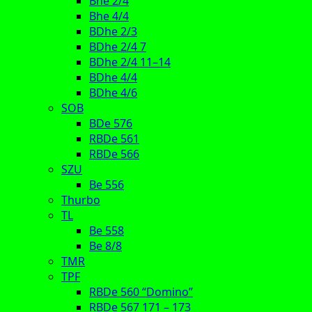
Bhe 2/4
Bhe 4/4
BDhe 2/3
BDhe 2/4 7
BDhe 2/4 11–14
BDhe 4/4
BDhe 4/6
SOB
BDe 576
RBDe 561
RBDe 566
SZU
Be 556
Thurbo
TL
Be 558
Be 8/8
TMR
TPF
RBDe 560 “Domino”
RBDe 567 171 – 173