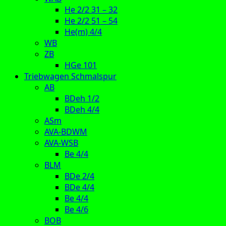
He 2/2 31 – 32
He 2/2 51 – 54
He(m) 4/4
WB
ZB
HGe 101
Triebwagen Schmalspur
AB
BDeh 1/2
BDeh 4/4
ASm
AVA-BDWM
AVA-WSB
Be 4/4
BLM
BDe 2/4
BDe 4/4
Be 4/4
Be 4/6
BOB