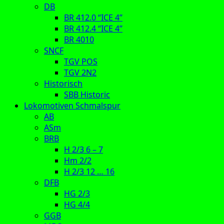
DB
BR 412.0 “ICE 4”
BR 412.4 “ICE 4”
BR 4010
SNCF
TGV POS
TGV 2N2
Historisch
SBB Historic
Lokomotiven Schmalspur
AB
ASm
BRB
H 2/3 6 – 7
Hm 2/2
H 2/3 12 … 16
DFB
HG 2/3
HG 4/4
GGB