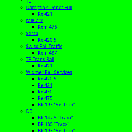
TL
Dampflok-Depot Full
Re 421
railCare
Rem 476
Sersa
Re 420.5
Swiss Rail Traffic
Rem 487
TR Trans Rail
Re 421
Widmer Rail Services
Re 420.5
Re 421
Re 430
Re 475
BR 193 “Vectron”
DB
BR 147.5 “Traxx”
BR 185 “Traxx”
BR 193 “Vectron”