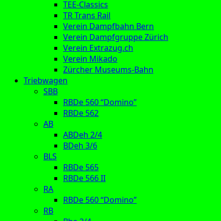
TEE-Classics
TR Trans Rail
Verein Dampfbahn Bern
Verein Dampfgruppe Zürich
Verein Extrazug.ch
Verein Mikado
Zürcher Museums-Bahn
Triebwagen
SBB
RBDe 560 “Domino”
RBDe 562
AB
ABDeh 2/4
BDeh 3/6
BLS
RBDe 565
RBDe 566 II
RA
RBDe 560 “Domino”
RB