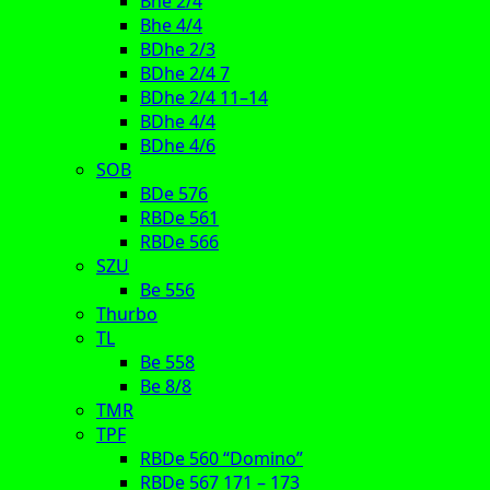
Bhe 2/4
Bhe 4/4
BDhe 2/3
BDhe 2/4 7
BDhe 2/4 11–14
BDhe 4/4
BDhe 4/6
SOB
BDe 576
RBDe 561
RBDe 566
SZU
Be 556
Thurbo
TL
Be 558
Be 8/8
TMR
TPF
RBDe 560 “Domino”
RBDe 567 171 – 173