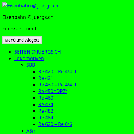
Zum
Inhalt
Eisenbahn @ juergs.ch
springen
Ein Experiment.
Menü und Widgets
SEITEN @ JUERGS.CH
Lokomotiven
SBB
Re 420 – Re 4/4 II
Re 421
Re 430 – Re 4/4 III
Re 450 “DPZ”
Re 460
Re 474
Re 482
Re 484
Re 620 – Re 6/6
ASm