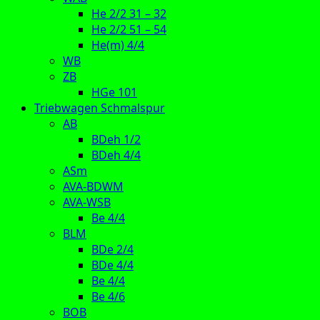
He 2/2 31 – 32
He 2/2 51 – 54
He(m) 4/4
WB
ZB
HGe 101
Triebwagen Schmalspur
AB
BDeh 1/2
BDeh 4/4
ASm
AVA-BDWM
AVA-WSB
Be 4/4
BLM
BDe 2/4
BDe 4/4
Be 4/4
Be 4/6
BOB