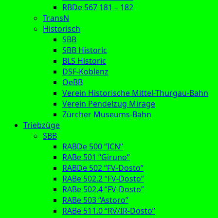
RBDe 567 181 – 182
TransN
Historisch
SBB
SBB Historic
BLS Historic
DSF-Koblenz
OeBB
Verein Historische Mittel-Thurgau-Bahn
Verein Pendelzug Mirage
Zürcher Museums-Bahn
Triebzüge
SBB
RABDe 500 “ICN”
RABe 501 “Giruno”
RABDe 502 “FV-Dosto”
RABe 502.2 “FV-Dosto”
RABe 502.4 “FV-Dosto”
RABe 503 “Astoro”
RABe 511.0 “RV/IR-Dosto”