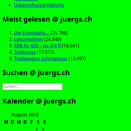
Datenschutzerklärung
Meist gelesen @ juergs.ch
Die Eisenbahn…
(25.788)
Lokomotiven
(24.840)
SBB Re 420 – Re 4/4 II
(18.561)
Triebzüge
(17.672)
Triebwagen Schmalspur
(13.497)
Suchen @ juergs.ch
Suchen
nach:
Kalender @ juergs.ch
August 2026
M
D
M
D
F
S
S
1
2