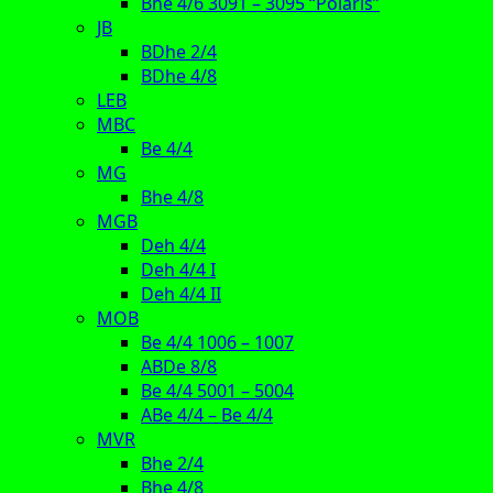
Bhe 4/6 3091 – 3095 “Polaris”
JB
BDhe 2/4
BDhe 4/8
LEB
MBC
Be 4/4
MG
Bhe 4/8
MGB
Deh 4/4
Deh 4/4 I
Deh 4/4 II
MOB
Be 4/4 1006 – 1007
ABDe 8/8
Be 4/4 5001 – 5004
ABe 4/4 – Be 4/4
MVR
Bhe 2/4
Bhe 4/8