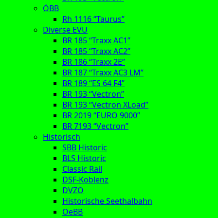
ÖBB
Rh 1116 “Taurus”
Diverse EVU
BR 185 “Traxx AC1”
BR 185 “Traxx AC2”
BR 186 “Traxx 2E”
BR 187 “Traxx AC3 LM”
BR 189 “ES 64 F4”
BR 193 “Vectron”
BR 193 “Vectron XLoad”
BR 2019 “EURO 9000”
BR 7193 “Vectron”
Historisch
SBB Historic
BLS Historic
Classic Rail
DSF-Koblenz
DVZO
Historische Seethalbahn
OeBB