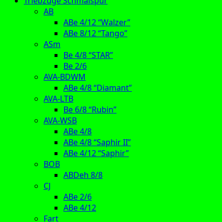
Triebzüge Schmalspur
AB
ABe 4/12 “Walzer”
ABe 8/12 “Tango”
ASm
Be 4/8 “STAR”
Be 2/6
AVA-BDWM
ABe 4/8 “Diamant”
AVA-LTB
Be 6/8 “Rubin”
AVA-WSB
ABe 4/8
ABe 4/8 “Saphir II”
ABe 4/12 “Saphir”
BOB
ABDeh 8/8
CJ
ABe 2/6
ABe 4/12
Fart