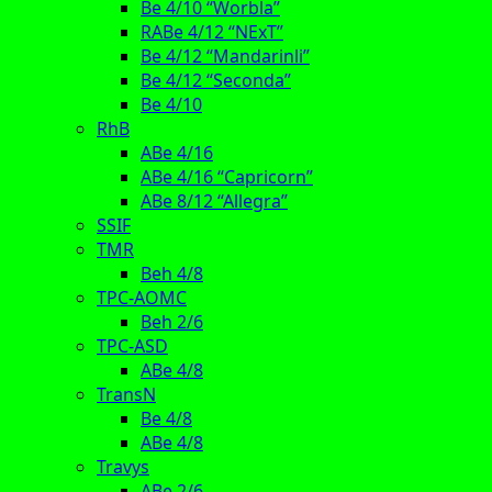
Be 4/10 “Worbla”
RABe 4/12 “NExT”
Be 4/12 “Mandarinli”
Be 4/12 “Seconda”
Be 4/10
RhB
ABe 4/16
ABe 4/16 “Capricorn”
ABe 8/12 “Allegra”
SSIF
TMR
Beh 4/8
TPC-AOMC
Beh 2/6
TPC-ASD
ABe 4/8
TransN
Be 4/8
ABe 4/8
Travys
ABe 2/6