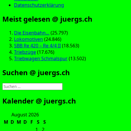
Datenschutzerklärung
Meist gelesen @ juergs.ch
Die Eisenbahn…
(25.797)
Lokomotiven
(24.846)
SBB Re 420 – Re 4/4 II
(18.563)
Triebzüge
(17.676)
Triebwagen Schmalspur
(13.502)
Suchen @ juergs.ch
Suchen
nach:
Kalender @ juergs.ch
August 2026
M
D
M
D
F
S
S
1
2