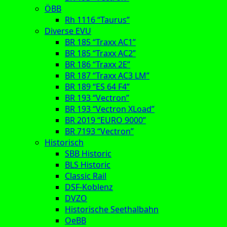
ÖBB
Rh 1116 “Taurus”
Diverse EVU
BR 185 “Traxx AC1”
BR 185 “Traxx AC2”
BR 186 “Traxx 2E”
BR 187 “Traxx AC3 LM”
BR 189 “ES 64 F4”
BR 193 “Vectron”
BR 193 “Vectron XLoad”
BR 2019 “EURO 9000”
BR 7193 “Vectron”
Historisch
SBB Historic
BLS Historic
Classic Rail
DSF-Koblenz
DVZO
Historische Seethalbahn
OeBB