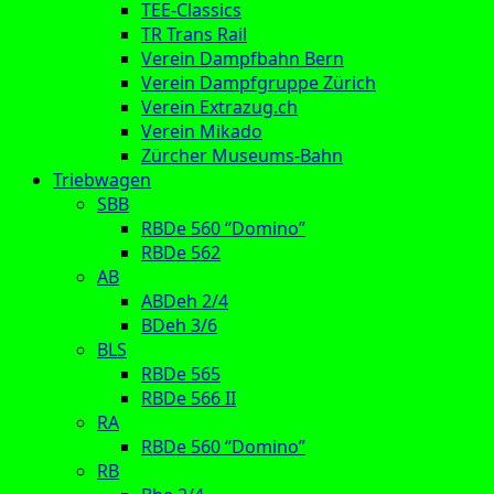
TEE-Classics
TR Trans Rail
Verein Dampfbahn Bern
Verein Dampfgruppe Zürich
Verein Extrazug.ch
Verein Mikado
Zürcher Museums-Bahn
Triebwagen
SBB
RBDe 560 “Domino”
RBDe 562
AB
ABDeh 2/4
BDeh 3/6
BLS
RBDe 565
RBDe 566 II
RA
RBDe 560 “Domino”
RB