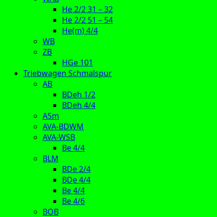
He 2/2 31 – 32
He 2/2 51 – 54
He(m) 4/4
WB
ZB
HGe 101
Triebwagen Schmalspur
AB
BDeh 1/2
BDeh 4/4
ASm
AVA-BDWM
AVA-WSB
Be 4/4
BLM
BDe 2/4
BDe 4/4
Be 4/4
Be 4/6
BOB