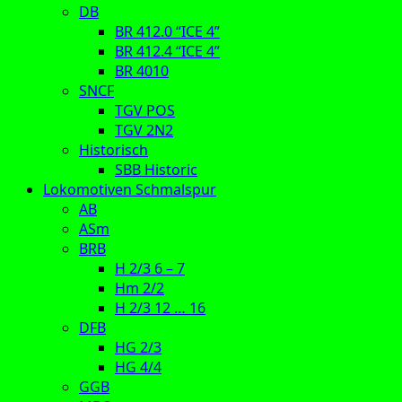
DB
BR 412.0 “ICE 4”
BR 412.4 “ICE 4”
BR 4010
SNCF
TGV POS
TGV 2N2
Historisch
SBB Historic
Lokomotiven Schmalspur
AB
ASm
BRB
H 2/3 6 – 7
Hm 2/2
H 2/3 12 … 16
DFB
HG 2/3
HG 4/4
GGB