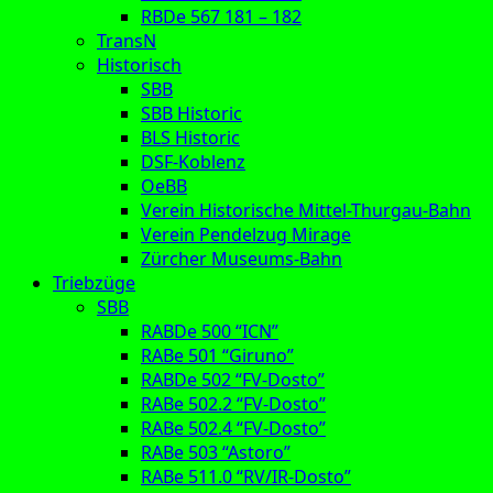
RBDe 567 181 – 182
TransN
Historisch
SBB
SBB Historic
BLS Historic
DSF-Koblenz
OeBB
Verein Historische Mittel-Thurgau-Bahn
Verein Pendelzug Mirage
Zürcher Museums-Bahn
Triebzüge
SBB
RABDe 500 “ICN”
RABe 501 “Giruno”
RABDe 502 “FV-Dosto”
RABe 502.2 “FV-Dosto”
RABe 502.4 “FV-Dosto”
RABe 503 “Astoro”
RABe 511.0 “RV/IR-Dosto”