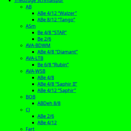
Triebzüge Schmalspur
AB
ABe 4/12 “Walzer”
ABe 8/12 “Tango”
ASm
Be 4/8 “STAR”
Be 2/6
AVA-BDWM
ABe 4/8 “Diamant”
AVA-LTB
Be 6/8 “Rubin”
AVA-WSB
ABe 4/8
ABe 4/8 “Saphir II”
ABe 4/12 “Saphir”
BOB
ABDeh 8/8
CJ
ABe 2/6
ABe 4/12
Fart