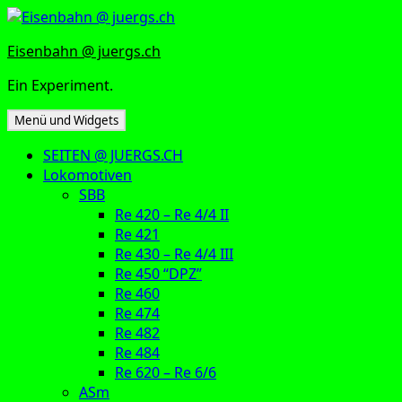
Zum
Inhalt
Eisenbahn @ juergs.ch
springen
Ein Experiment.
Menü und Widgets
SEITEN @ JUERGS.CH
Lokomotiven
SBB
Re 420 – Re 4/4 II
Re 421
Re 430 – Re 4/4 III
Re 450 “DPZ”
Re 460
Re 474
Re 482
Re 484
Re 620 – Re 6/6
ASm