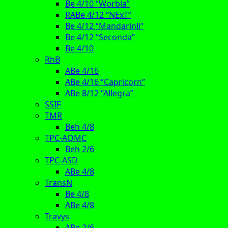
Be 4/10 “Worbla”
RABe 4/12 “NExT”
Be 4/12 “Mandarinli”
Be 4/12 “Seconda”
Be 4/10
RhB
ABe 4/16
ABe 4/16 “Capricorn”
ABe 8/12 “Allegra”
SSIF
TMR
Beh 4/8
TPC-AOMC
Beh 2/6
TPC-ASD
ABe 4/8
TransN
Be 4/8
ABe 4/8
Travys
ABe 2/6