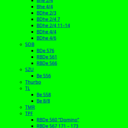
Bhe 2/4
Bhe 4/4
BDhe 2/3
BDhe 2/4 7
BDhe 2/4 11–14
BDhe 4/4
BDhe 4/6
SOB
BDe 576
RBDe 561
RBDe 566
SZU
Be 556
Thurbo
TL
Be 558
Be 8/8
TMR
TPF
RBDe 560 “Domino”
RBDe 567 171 – 173