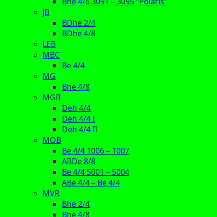
Bhe 4/6 3091 – 3095 “Polaris”
JB
BDhe 2/4
BDhe 4/8
LEB
MBC
Be 4/4
MG
Bhe 4/8
MGB
Deh 4/4
Deh 4/4 I
Deh 4/4 II
MOB
Be 4/4 1006 – 1007
ABDe 8/8
Be 4/4 5001 – 5004
ABe 4/4 – Be 4/4
MVR
Bhe 2/4
Bhe 4/8