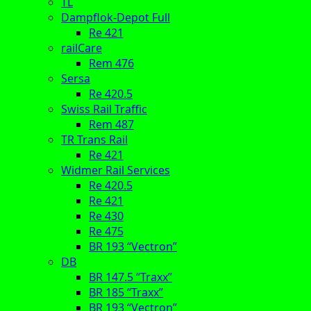
TL
Dampflok-Depot Full
Re 421
railCare
Rem 476
Sersa
Re 420.5
Swiss Rail Traffic
Rem 487
TR Trans Rail
Re 421
Widmer Rail Services
Re 420.5
Re 421
Re 430
Re 475
BR 193 “Vectron”
DB
BR 147.5 “Traxx”
BR 185 “Traxx”
BR 193 “Vectron”