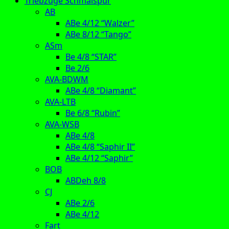
Triebzüge Schmalspur
AB
ABe 4/12 “Walzer”
ABe 8/12 “Tango”
ASm
Be 4/8 “STAR”
Be 2/6
AVA-BDWM
ABe 4/8 “Diamant”
AVA-LTB
Be 6/8 “Rubin”
AVA-WSB
ABe 4/8
ABe 4/8 “Saphir II”
ABe 4/12 “Saphir”
BOB
ABDeh 8/8
CJ
ABe 2/6
ABe 4/12
Fart