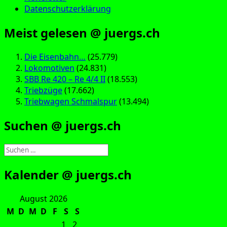
Datenschutzerklärung
Meist gelesen @ juergs.ch
Die Eisenbahn…
(25.779)
Lokomotiven
(24.831)
SBB Re 420 – Re 4/4 II
(18.553)
Triebzüge
(17.662)
Triebwagen Schmalspur
(13.494)
Suchen @ juergs.ch
Suchen
nach:
Kalender @ juergs.ch
August 2026
M
D
M
D
F
S
S
1
2