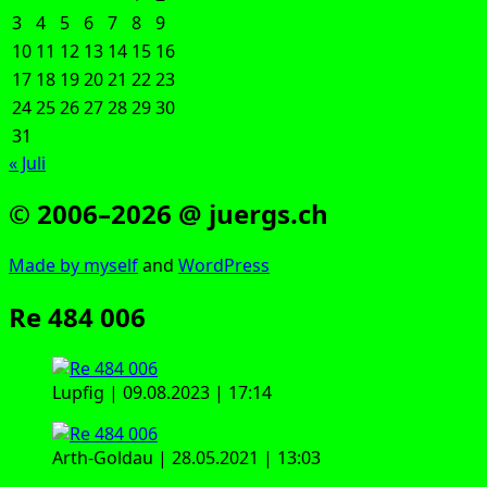
3
4
5
6
7
8
9
10
11
12
13
14
15
16
17
18
19
20
21
22
23
24
25
26
27
28
29
30
31
« Juli
© 2006–2026 @ juergs.ch
Made by mys­elf
and
Word­Press
Re 484 006
Lup­f­ig | 09.08.2023 | 17:14
Arth-Gold­au | 28.05.2021 | 13:03