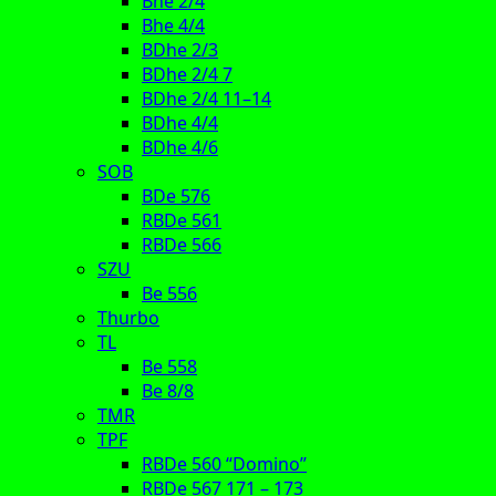
Bhe 2/4
Bhe 4/4
BDhe 2/3
BDhe 2/4 7
BDhe 2/4 11–14
BDhe 4/4
BDhe 4/6
SOB
BDe 576
RBDe 561
RBDe 566
SZU
Be 556
Thurbo
TL
Be 558
Be 8/8
TMR
TPF
RBDe 560 “Domino”
RBDe 567 171 – 173