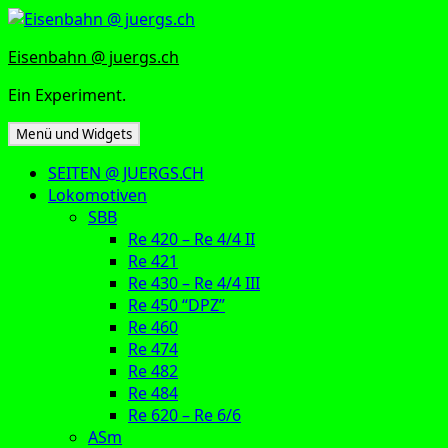
Zum
Inhalt
Eisenbahn @ juergs.ch
springen
Ein Experiment.
Menü und Widgets
SEITEN @ JUERGS.CH
Lokomotiven
SBB
Re 420 – Re 4/4 II
Re 421
Re 430 – Re 4/4 III
Re 450 “DPZ”
Re 460
Re 474
Re 482
Re 484
Re 620 – Re 6/6
ASm