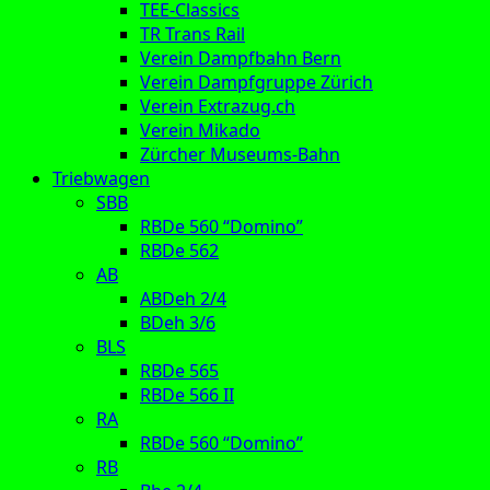
TEE-Classics
TR Trans Rail
Verein Dampfbahn Bern
Verein Dampfgruppe Zürich
Verein Extrazug.ch
Verein Mikado
Zürcher Museums-Bahn
Triebwagen
SBB
RBDe 560 “Domino”
RBDe 562
AB
ABDeh 2/4
BDeh 3/6
BLS
RBDe 565
RBDe 566 II
RA
RBDe 560 “Domino”
RB