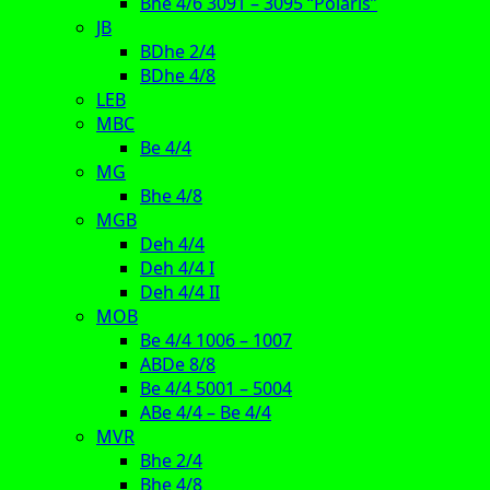
Bhe 4/6 3091 – 3095 “Polaris”
JB
BDhe 2/4
BDhe 4/8
LEB
MBC
Be 4/4
MG
Bhe 4/8
MGB
Deh 4/4
Deh 4/4 I
Deh 4/4 II
MOB
Be 4/4 1006 – 1007
ABDe 8/8
Be 4/4 5001 – 5004
ABe 4/4 – Be 4/4
MVR
Bhe 2/4
Bhe 4/8