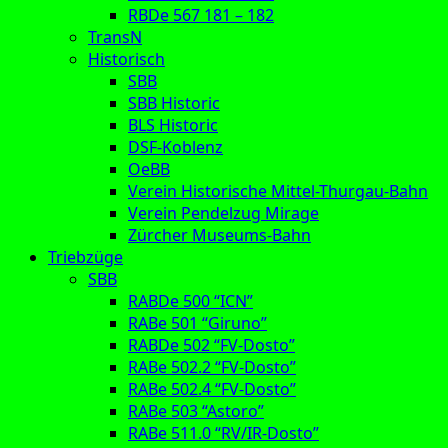
RBDe 567 181 – 182
TransN
Historisch
SBB
SBB Historic
BLS Historic
DSF-Koblenz
OeBB
Verein Historische Mittel-Thurgau-Bahn
Verein Pendelzug Mirage
Zürcher Museums-Bahn
Triebzüge
SBB
RABDe 500 “ICN”
RABe 501 “Giruno”
RABDe 502 “FV-Dosto”
RABe 502.2 “FV-Dosto”
RABe 502.4 “FV-Dosto”
RABe 503 “Astoro”
RABe 511.0 “RV/IR-Dosto”