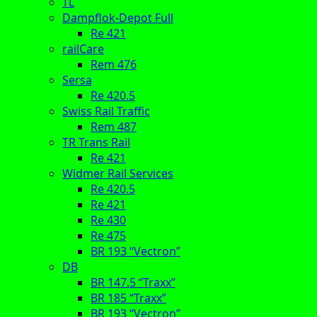
TL
Dampflok-Depot Full
Re 421
railCare
Rem 476
Sersa
Re 420.5
Swiss Rail Traffic
Rem 487
TR Trans Rail
Re 421
Widmer Rail Services
Re 420.5
Re 421
Re 430
Re 475
BR 193 “Vectron”
DB
BR 147.5 “Traxx”
BR 185 “Traxx”
BR 193 “Vectron”