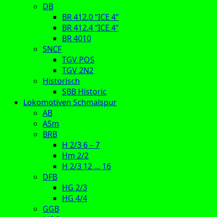
DB
BR 412.0 “ICE 4”
BR 412.4 “ICE 4”
BR 4010
SNCF
TGV POS
TGV 2N2
Historisch
SBB Historic
Lokomotiven Schmalspur
AB
ASm
BRB
H 2/3 6 – 7
Hm 2/2
H 2/3 12 … 16
DFB
HG 2/3
HG 4/4
GGB