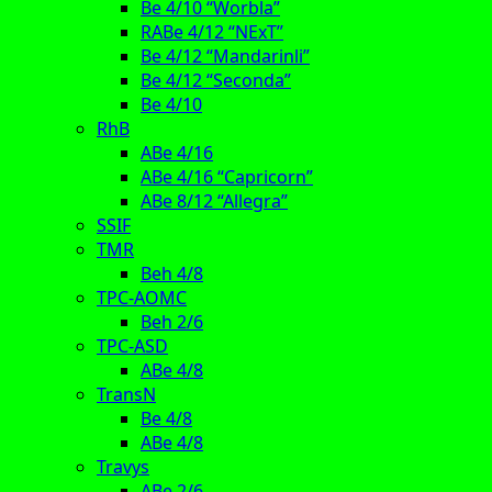
Be 4/10 “Worbla”
RABe 4/12 “NExT”
Be 4/12 “Mandarinli”
Be 4/12 “Seconda”
Be 4/10
RhB
ABe 4/16
ABe 4/16 “Capricorn”
ABe 8/12 “Allegra”
SSIF
TMR
Beh 4/8
TPC-AOMC
Beh 2/6
TPC-ASD
ABe 4/8
TransN
Be 4/8
ABe 4/8
Travys
ABe 2/6