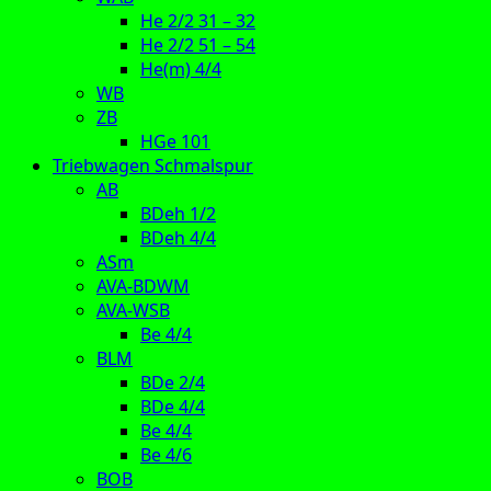
He 2/2 31 – 32
He 2/2 51 – 54
He(m) 4/4
WB
ZB
HGe 101
Triebwagen Schmalspur
AB
BDeh 1/2
BDeh 4/4
ASm
AVA-BDWM
AVA-WSB
Be 4/4
BLM
BDe 2/4
BDe 4/4
Be 4/4
Be 4/6
BOB