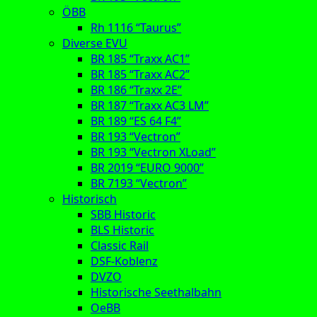
ÖBB
Rh 1116 “Taurus”
Diverse EVU
BR 185 “Traxx AC1”
BR 185 “Traxx AC2”
BR 186 “Traxx 2E”
BR 187 “Traxx AC3 LM”
BR 189 “ES 64 F4”
BR 193 “Vectron”
BR 193 “Vectron XLoad”
BR 2019 “EURO 9000”
BR 7193 “Vectron”
Historisch
SBB Historic
BLS Historic
Classic Rail
DSF-Koblenz
DVZO
Historische Seethalbahn
OeBB