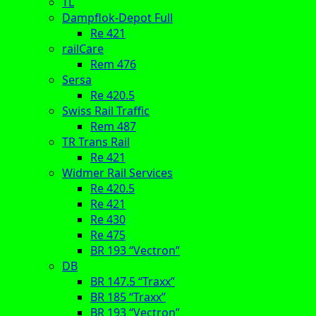
TL
Dampflok-Depot Full
Re 421
railCare
Rem 476
Sersa
Re 420.5
Swiss Rail Traffic
Rem 487
TR Trans Rail
Re 421
Widmer Rail Services
Re 420.5
Re 421
Re 430
Re 475
BR 193 “Vectron”
DB
BR 147.5 “Traxx”
BR 185 “Traxx”
BR 193 “Vectron”