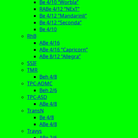
Be 4/10 “Worbla”
RABe 4/12 “NExT”
Be 4/12 “Mandarinli”
Be 4/12 “Seconda”
Be 4/10
RhB
ABe 4/16
ABe 4/16 “Capricorn”
ABe 8/12 “Allegra”
SSIF
TMR
Beh 4/8
TPC-AOMC
Beh 2/6
TPC-ASD
ABe 4/8
TransN
Be 4/8
ABe 4/8
Travys
ABe 2/6