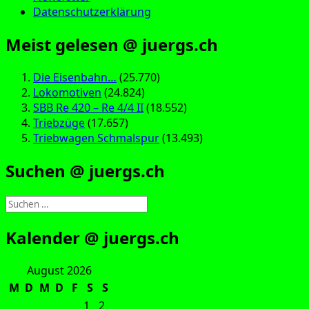
Datenschutzerklärung
Meist gelesen @ juergs.ch
Die Eisenbahn…
(25.770)
Lokomotiven
(24.824)
SBB Re 420 – Re 4/4 II
(18.552)
Triebzüge
(17.657)
Triebwagen Schmalspur
(13.493)
Suchen @ juergs.ch
Suchen
nach:
Kalender @ juergs.ch
August 2026
M
D
M
D
F
S
S
1
2