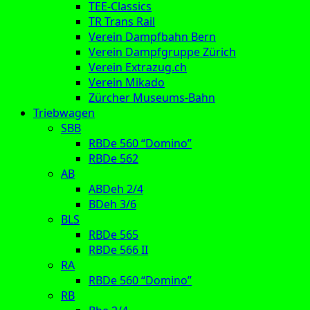
TEE-Classics
TR Trans Rail
Verein Dampfbahn Bern
Verein Dampfgruppe Zürich
Verein Extrazug.ch
Verein Mikado
Zürcher Museums-Bahn
Triebwagen
SBB
RBDe 560 “Domino”
RBDe 562
AB
ABDeh 2/4
BDeh 3/6
BLS
RBDe 565
RBDe 566 II
RA
RBDe 560 “Domino”
RB