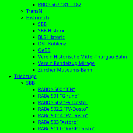
RBDe 567 181 – 182
TransN
Historisch
SBB
SBB Historic
BLS Historic
DSF-Koblenz
OeBB
Verein Historische Mittel-Thurgau-Bahn
Verein Pendelzug Mirage
Zürcher Museums-Bahn
Triebzüge
SBB
RABDe 500 “ICN”
RABe 501 “Giruno”
RABDe 502 “FV-Dosto”
RABe 502.2 “FV-Dosto”
RABe 502.4 “FV-Dosto”
RABe 503 “Astoro”
RABe 511.0 “RV/IR-Dosto”