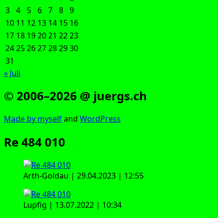
3
4
5
6
7
8
9
10
11
12
13
14
15
16
17
18
19
20
21
22
23
24
25
26
27
28
29
30
31
« Juli
© 2006–2026 @ juergs.ch
Made by mys­elf
and
Word­Press
Re 484 010
Arth-Gold­au | 29.04.2023 | 12:55
Lup­f­ig | 13.07.2022 | 10:34