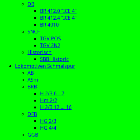
DB
BR 412.0 “ICE 4”
BR 412.4 “ICE 4”
BR 4010
SNCF
TGV POS
TGV 2N2
Historisch
SBB Historic
Lokomotiven Schmalspur
AB
ASm
BRB
H 2/3 6 – 7
Hm 2/2
H 2/3 12 … 16
DFB
HG 2/3
HG 4/4
GGB