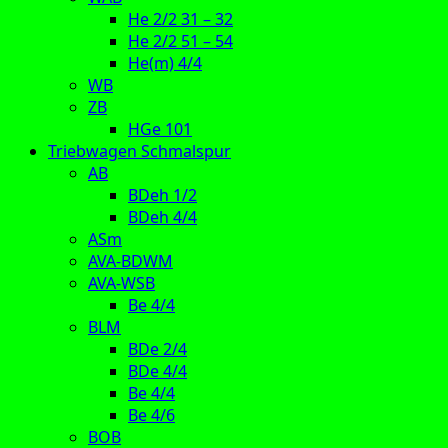
He 2/2 31 – 32
He 2/2 51 – 54
He(m) 4/4
WB
ZB
HGe 101
Triebwagen Schmalspur
AB
BDeh 1/2
BDeh 4/4
ASm
AVA-BDWM
AVA-WSB
Be 4/4
BLM
BDe 2/4
BDe 4/4
Be 4/4
Be 4/6
BOB