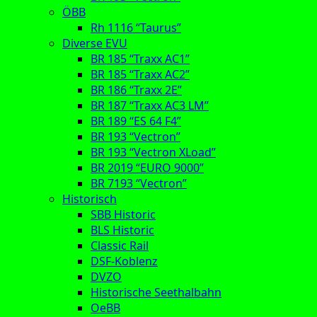
ÖBB
Rh 1116 “Taurus”
Diverse EVU
BR 185 “Traxx AC1”
BR 185 “Traxx AC2”
BR 186 “Traxx 2E”
BR 187 “Traxx AC3 LM”
BR 189 “ES 64 F4”
BR 193 “Vectron”
BR 193 “Vectron XLoad”
BR 2019 “EURO 9000”
BR 7193 “Vectron”
Historisch
SBB Historic
BLS Historic
Classic Rail
DSF-Koblenz
DVZO
Historische Seethalbahn
OeBB