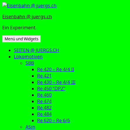
Zum
Inhalt
Eisenbahn @ juergs.ch
springen
Ein Experiment.
Menü und Widgets
SEITEN @ JUERGS.CH
Lokomotiven
SBB
Re 420 – Re 4/4 II
Re 421
Re 430 – Re 4/4 III
Re 450 “DPZ”
Re 460
Re 474
Re 482
Re 484
Re 620 – Re 6/6
ASm