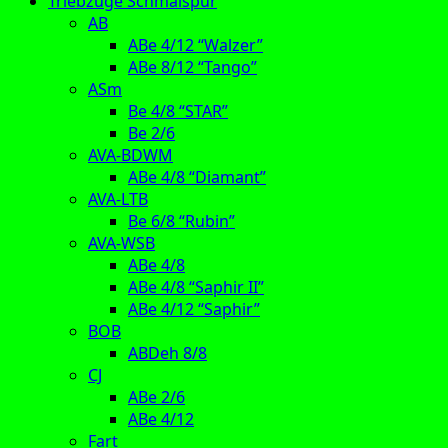
Triebzüge Schmalspur
AB
ABe 4/12 “Walzer”
ABe 8/12 “Tango”
ASm
Be 4/8 “STAR”
Be 2/6
AVA-BDWM
ABe 4/8 “Diamant”
AVA-LTB
Be 6/8 “Rubin”
AVA-WSB
ABe 4/8
ABe 4/8 “Saphir II”
ABe 4/12 “Saphir”
BOB
ABDeh 8/8
CJ
ABe 2/6
ABe 4/12
Fart