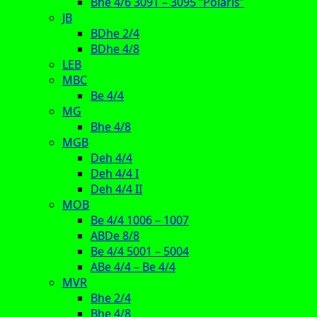
Bhe 4/6 3091 – 3095 “Polaris”
JB
BDhe 2/4
BDhe 4/8
LEB
MBC
Be 4/4
MG
Bhe 4/8
MGB
Deh 4/4
Deh 4/4 I
Deh 4/4 II
MOB
Be 4/4 1006 – 1007
ABDe 8/8
Be 4/4 5001 – 5004
ABe 4/4 – Be 4/4
MVR
Bhe 2/4
Bhe 4/8