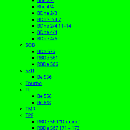
Bhe 2/4
Bhe 4/4
BDhe 2/3
BDhe 2/4 7
BDhe 2/4 11–14
BDhe 4/4
BDhe 4/6
SOB
BDe 576
RBDe 561
RBDe 566
SZU
Be 556
Thurbo
TL
Be 558
Be 8/8
TMR
TPF
RBDe 560 “Domino”
RBDe 567 171 – 173