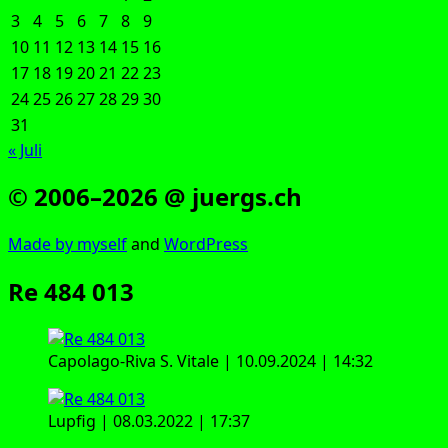
3
4
5
6
7
8
9
10
11
12
13
14
15
16
17
18
19
20
21
22
23
24
25
26
27
28
29
30
31
« Juli
© 2006–2026 @ juergs.ch
Made by mys­elf
and
Word­Press
Re 484 013
Capo­la­go-Riva S. Vita­le | 10.09.2024 | 14:32
Lup­f­ig | 08.03.2022 | 17:37