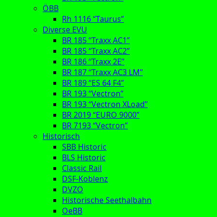
ÖBB
Rh 1116 “Taurus”
Diverse EVU
BR 185 “Traxx AC1”
BR 185 “Traxx AC2”
BR 186 “Traxx 2E”
BR 187 “Traxx AC3 LM”
BR 189 “ES 64 F4”
BR 193 “Vectron”
BR 193 “Vectron XLoad”
BR 2019 “EURO 9000”
BR 7193 “Vectron”
Historisch
SBB Historic
BLS Historic
Classic Rail
DSF-Koblenz
DVZO
Historische Seethalbahn
OeBB