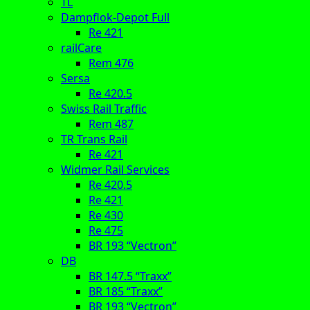
TL
Dampflok-Depot Full
Re 421
railCare
Rem 476
Sersa
Re 420.5
Swiss Rail Traffic
Rem 487
TR Trans Rail
Re 421
Widmer Rail Services
Re 420.5
Re 421
Re 430
Re 475
BR 193 “Vectron”
DB
BR 147.5 “Traxx”
BR 185 “Traxx”
BR 193 “Vectron”