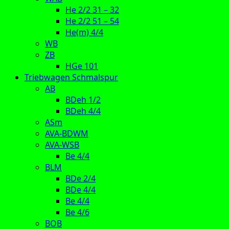
He 2/2 31 – 32
He 2/2 51 – 54
He(m) 4/4
WB
ZB
HGe 101
Triebwagen Schmalspur
AB
BDeh 1/2
BDeh 4/4
ASm
AVA-BDWM
AVA-WSB
Be 4/4
BLM
BDe 2/4
BDe 4/4
Be 4/4
Be 4/6
BOB