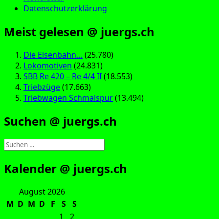
Datenschutzerklärung
Meist gelesen @ juergs.ch
Die Eisenbahn…
(25.780)
Lokomotiven
(24.831)
SBB Re 420 – Re 4/4 II
(18.553)
Triebzüge
(17.663)
Triebwagen Schmalspur
(13.494)
Suchen @ juergs.ch
Suchen
nach:
Kalender @ juergs.ch
August 2026
M
D
M
D
F
S
S
1
2