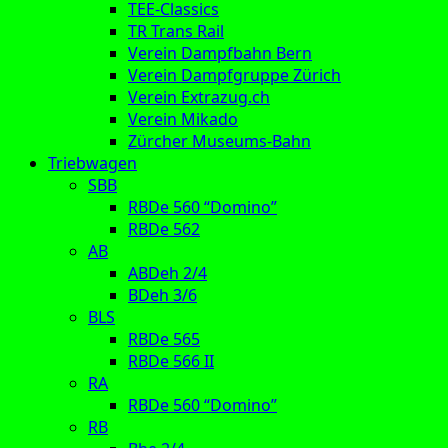
TEE-Classics
TR Trans Rail
Verein Dampfbahn Bern
Verein Dampfgruppe Zürich
Verein Extrazug.ch
Verein Mikado
Zürcher Museums-Bahn
Triebwagen
SBB
RBDe 560 “Domino”
RBDe 562
AB
ABDeh 2/4
BDeh 3/6
BLS
RBDe 565
RBDe 566 II
RA
RBDe 560 “Domino”
RB