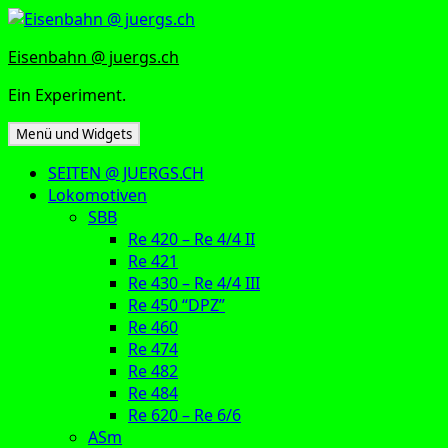
Zum
Inhalt
Eisenbahn @ juergs.ch
springen
Ein Experiment.
Menü und Widgets
SEITEN @ JUERGS.CH
Lokomotiven
SBB
Re 420 – Re 4/4 II
Re 421
Re 430 – Re 4/4 III
Re 450 “DPZ”
Re 460
Re 474
Re 482
Re 484
Re 620 – Re 6/6
ASm