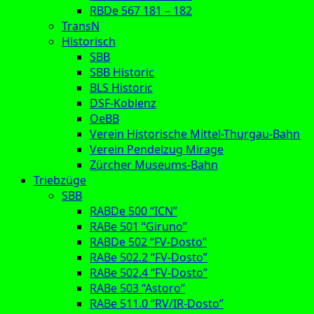
RBDe 567 181 – 182
TransN
Historisch
SBB
SBB Historic
BLS Historic
DSF-Koblenz
OeBB
Verein Historische Mittel-Thurgau-Bahn
Verein Pendelzug Mirage
Zürcher Museums-Bahn
Triebzüge
SBB
RABDe 500 “ICN”
RABe 501 “Giruno”
RABDe 502 “FV-Dosto”
RABe 502.2 “FV-Dosto”
RABe 502.4 “FV-Dosto”
RABe 503 “Astoro”
RABe 511.0 “RV/IR-Dosto”