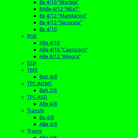
Be 4/10 “Worbla”
RABe 4/12 “NExT”
Be 4/12 “Mandarinli”
Be 4/12 “Seconda”
Be 4/10
RhB
ABe 4/16
ABe 4/16 “Capricorn”
ABe 8/12 “Allegra”
SSIF
TMR
Beh 4/8
TPC-AOMC
Beh 2/6
TPC-ASD
ABe 4/8
TransN
Be 4/8
ABe 4/8
Travys
ABe 2/6