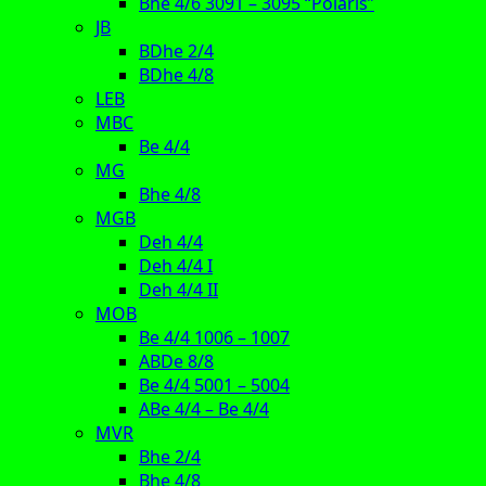
Bhe 4/6 3091 – 3095 “Polaris”
JB
BDhe 2/4
BDhe 4/8
LEB
MBC
Be 4/4
MG
Bhe 4/8
MGB
Deh 4/4
Deh 4/4 I
Deh 4/4 II
MOB
Be 4/4 1006 – 1007
ABDe 8/8
Be 4/4 5001 – 5004
ABe 4/4 – Be 4/4
MVR
Bhe 2/4
Bhe 4/8