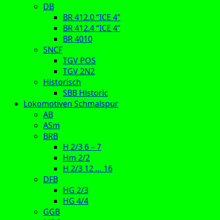
DB
BR 412.0 “ICE 4”
BR 412.4 “ICE 4”
BR 4010
SNCF
TGV POS
TGV 2N2
Historisch
SBB Historic
Lokomotiven Schmalspur
AB
ASm
BRB
H 2/3 6 – 7
Hm 2/2
H 2/3 12 … 16
DFB
HG 2/3
HG 4/4
GGB