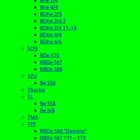
Bhe 2/4
Bhe 4/4
BDhe 2/3
BDhe 2/4 7
BDhe 2/4 11–14
BDhe 4/4
BDhe 4/6
SOB
BDe 576
RBDe 561
RBDe 566
SZU
Be 556
Thurbo
TL
Be 558
Be 8/8
TMR
TPF
RBDe 560 “Domino”
RBDe 567 171 – 173