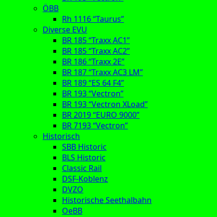
ÖBB
Rh 1116 “Taurus”
Diverse EVU
BR 185 “Traxx AC1”
BR 185 “Traxx AC2”
BR 186 “Traxx 2E”
BR 187 “Traxx AC3 LM”
BR 189 “ES 64 F4”
BR 193 “Vectron”
BR 193 “Vectron XLoad”
BR 2019 “EURO 9000”
BR 7193 “Vectron”
Historisch
SBB Historic
BLS Historic
Classic Rail
DSF-Koblenz
DVZO
Historische Seethalbahn
OeBB