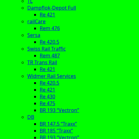
TL
Dampflok-Depot Full
Re 421
railCare
Rem 476
Sersa
Re 420.5
Swiss Rail Traffic
Rem 487
TR Trans Rail
Re 421
Widmer Rail Services
Re 420.5
Re 421
Re 430
Re 475
BR 193 “Vectron”
DB
BR 147.5 “Traxx”
BR 185 “Traxx”
BR 193 “Vectron”