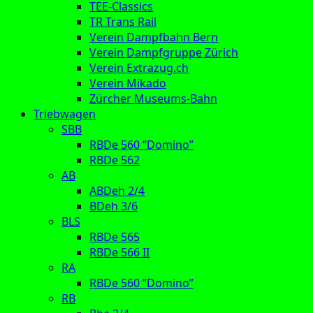
TEE-Classics
TR Trans Rail
Verein Dampfbahn Bern
Verein Dampfgruppe Zürich
Verein Extrazug.ch
Verein Mikado
Zürcher Museums-Bahn
Triebwagen
SBB
RBDe 560 “Domino”
RBDe 562
AB
ABDeh 2/4
BDeh 3/6
BLS
RBDe 565
RBDe 566 II
RA
RBDe 560 “Domino”
RB