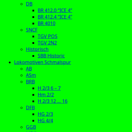
DB
BR 412.0 “ICE 4”
BR 412.4 “ICE 4”
BR 4010
SNCF
TGV POS
TGV 2N2
Historisch
SBB Historic
Lokomotiven Schmalspur
AB
ASm
BRB
H 2/3 6 – 7
Hm 2/2
H 2/3 12 … 16
DFB
HG 2/3
HG 4/4
GGB