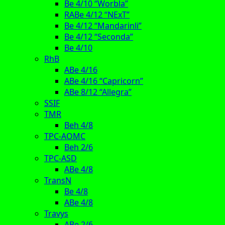
Be 4/10 “Worbla”
RABe 4/12 “NExT”
Be 4/12 “Mandarinli”
Be 4/12 “Seconda”
Be 4/10
RhB
ABe 4/16
ABe 4/16 “Capricorn”
ABe 8/12 “Allegra”
SSIF
TMR
Beh 4/8
TPC-AOMC
Beh 2/6
TPC-ASD
ABe 4/8
TransN
Be 4/8
ABe 4/8
Travys
ABe 2/6