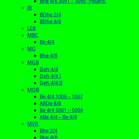
Bhe 4/6 3091 – 3095 “Polaris”
JB
BDhe 2/4
BDhe 4/8
LEB
MBC
Be 4/4
MG
Bhe 4/8
MGB
Deh 4/4
Deh 4/4 I
Deh 4/4 II
MOB
Be 4/4 1006 – 1007
ABDe 8/8
Be 4/4 5001 – 5004
ABe 4/4 – Be 4/4
MVR
Bhe 2/4
Bhe 4/8