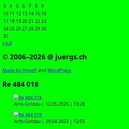
3
4
5
6
7
8
9
10
11
12
13
14
15
16
17
18
19
20
21
22
23
24
25
26
27
28
29
30
31
« Juli
© 2006–2026 @ juergs.ch
Made by mys­elf
and
Word­Press
Re 484 018
Arth-Gold­au | 12.05.2025 | 13:28
Arth-Gold­au | 29.04.2023 | 12:55