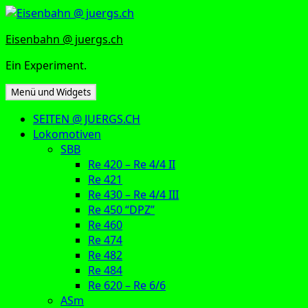
Zum
Inhalt
Eisenbahn @ juergs.ch
springen
Ein Experiment.
Menü und Widgets
SEITEN @ JUERGS.CH
Lokomotiven
SBB
Re 420 – Re 4/4 II
Re 421
Re 430 – Re 4/4 III
Re 450 “DPZ”
Re 460
Re 474
Re 482
Re 484
Re 620 – Re 6/6
ASm