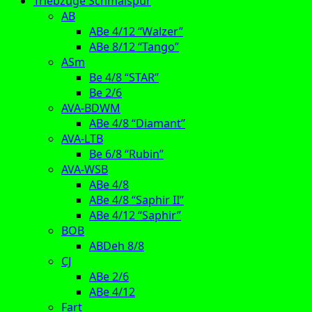
Triebzüge Schmalspur
AB
ABe 4/12 “Walzer”
ABe 8/12 “Tango”
ASm
Be 4/8 “STAR”
Be 2/6
AVA-BDWM
ABe 4/8 “Diamant”
AVA-LTB
Be 6/8 “Rubin”
AVA-WSB
ABe 4/8
ABe 4/8 “Saphir II”
ABe 4/12 “Saphir”
BOB
ABDeh 8/8
CJ
ABe 2/6
ABe 4/12
Fart