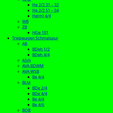
He 2/2 31 – 32
He 2/2 51 – 54
He(m) 4/4
WB
ZB
HGe 101
Triebwagen Schmalspur
AB
BDeh 1/2
BDeh 4/4
ASm
AVA-BDWM
AVA-WSB
Be 4/4
BLM
BDe 2/4
BDe 4/4
Be 4/4
Be 4/6
BOB