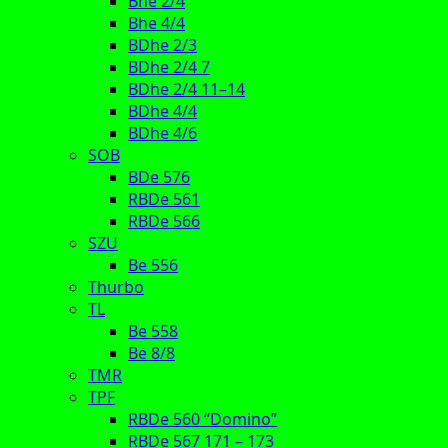
Bhe 2/4
Bhe 4/4
BDhe 2/3
BDhe 2/4 7
BDhe 2/4 11–14
BDhe 4/4
BDhe 4/6
SOB
BDe 576
RBDe 561
RBDe 566
SZU
Be 556
Thurbo
TL
Be 558
Be 8/8
TMR
TPF
RBDe 560 “Domino”
RBDe 567 171 – 173