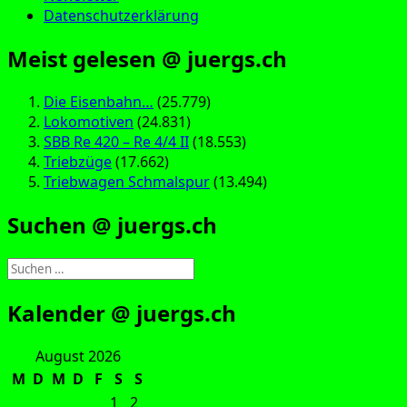
Datenschutzerklärung
Meist gelesen @ juergs.ch
Die Eisenbahn…
(25.779)
Lokomotiven
(24.831)
SBB Re 420 – Re 4/4 II
(18.553)
Triebzüge
(17.662)
Triebwagen Schmalspur
(13.494)
Suchen @ juergs.ch
Suchen
nach:
Kalender @ juergs.ch
August 2026
M
D
M
D
F
S
S
1
2