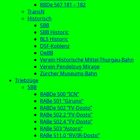
RBDe 567 181 – 182
TransN
Historisch
SBB
SBB Historic
BLS Historic
DSF-Koblenz
OeBB
Verein Historische Mittel-Thurgau-Bahn
Verein Pendelzug Mirage
Zürcher Museums-Bahn
Triebzüge
SBB
RABDe 500 “ICN”
RABe 501 “Giruno”
RABDe 502 “FV-Dosto”
RABe 502.2 “FV-Dosto”
RABe 502.4 “FV-Dosto”
RABe 503 “Astoro”
RABe 511.0 “RV/IR-Dosto”