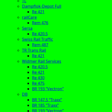
TL
Dampflok-Depot Full
Re 421
railCare
Rem 476
Sersa
Re 420.5
Swiss Rail Traffic
Rem 487
TR Trans Rail
Re 421
Widmer Rail Services
Re 420.5
Re 421
Re 430
Re 475
BR 193 “Vectron”
DB
BR 147.5 “Traxx”
BR 185 “Traxx”
BR 193 “Vectron”