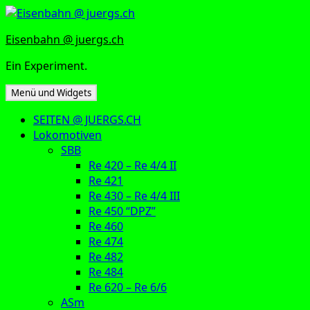
Zum
Inhalt
Eisenbahn @ juergs.ch
springen
Ein Experiment.
Menü und Widgets
SEITEN @ JUERGS.CH
Lokomotiven
SBB
Re 420 – Re 4/4 II
Re 421
Re 430 – Re 4/4 III
Re 450 “DPZ”
Re 460
Re 474
Re 482
Re 484
Re 620 – Re 6/6
ASm