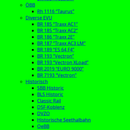
ÖBB
Rh 1116 “Taurus”
Diverse EVU
BR 185 “Traxx AC1”
BR 185 “Traxx AC2”
BR 186 “Traxx 2E”
BR 187 “Traxx AC3 LM”
BR 189 “ES 64 F4”
BR 193 “Vectron”
BR 193 “Vectron XLoad”
BR 2019 “EURO 9000”
BR 7193 “Vectron”
Historisch
SBB Historic
BLS Historic
Classic Rail
DSF-Koblenz
DVZO
Historische Seethalbahn
OeBB