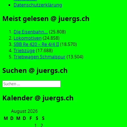
Datenschutzerklärung
Meist gelesen @ juergs.ch
Die Eisenbahn…
(25.808)
Lokomotiven
(24.858)
SBB Re 420 – Re 4/4 II
(18.570)
Triebzüge
(17.688)
Triebwagen Schmalspur
(13.504)
Suchen @ juergs.ch
Suchen
nach:
Kalender @ juergs.ch
August 2026
M
D
M
D
F
S
S
1
2