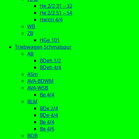
He 2/2 31 – 32
He 2/2 51 – 54
He(m) 4/4
WB
ZB
HGe 101
Triebwagen Schmalspur
AB
BDeh 1/2
BDeh 4/4
ASm
AVA-BDWM
AVA-WSB
Be 4/4
BLM
BDe 2/4
BDe 4/4
Be 4/4
Be 4/6
BOB