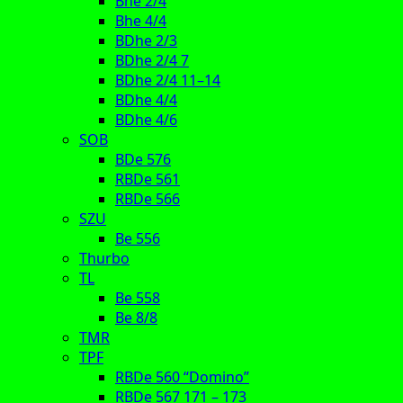
Bhe 2/4
Bhe 4/4
BDhe 2/3
BDhe 2/4 7
BDhe 2/4 11–14
BDhe 4/4
BDhe 4/6
SOB
BDe 576
RBDe 561
RBDe 566
SZU
Be 556
Thurbo
TL
Be 558
Be 8/8
TMR
TPF
RBDe 560 “Domino”
RBDe 567 171 – 173