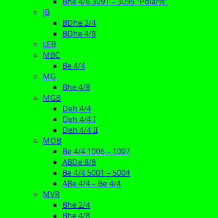
Bhe 4/6 3091 – 3095 “Polaris”
JB
BDhe 2/4
BDhe 4/8
LEB
MBC
Be 4/4
MG
Bhe 4/8
MGB
Deh 4/4
Deh 4/4 I
Deh 4/4 II
MOB
Be 4/4 1006 – 1007
ABDe 8/8
Be 4/4 5001 – 5004
ABe 4/4 – Be 4/4
MVR
Bhe 2/4
Bhe 4/8