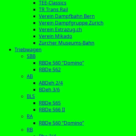
TEE-Classics
TR Trans Rail
Verein Dampfbahn Bern
Verein Dampfgruppe Zürich
Verein Extrazug.ch
Verein Mikado
Zürcher Museums-Bahn
Triebwagen
SBB
RBDe 560 “Domino”
RBDe 562
AB
ABDeh 2/4
BDeh 3/6
BLS
RBDe 565
RBDe 566 II
RA
RBDe 560 “Domino”
RB