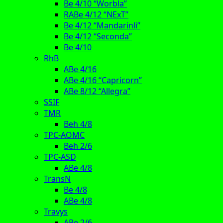
Be 4/10 “Worbla”
RABe 4/12 “NExT”
Be 4/12 “Mandarinli”
Be 4/12 “Seconda”
Be 4/10
RhB
ABe 4/16
ABe 4/16 “Capricorn”
ABe 8/12 “Allegra”
SSIF
TMR
Beh 4/8
TPC-AOMC
Beh 2/6
TPC-ASD
ABe 4/8
TransN
Be 4/8
ABe 4/8
Travys
ABe 2/6