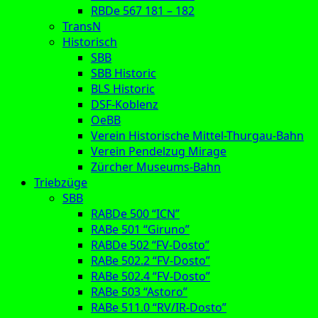
RBDe 567 181 – 182
TransN
Historisch
SBB
SBB Historic
BLS Historic
DSF-Koblenz
OeBB
Verein Historische Mittel-Thurgau-Bahn
Verein Pendelzug Mirage
Zürcher Museums-Bahn
Triebzüge
SBB
RABDe 500 “ICN”
RABe 501 “Giruno”
RABDe 502 “FV-Dosto”
RABe 502.2 “FV-Dosto”
RABe 502.4 “FV-Dosto”
RABe 503 “Astoro”
RABe 511.0 “RV/IR-Dosto”