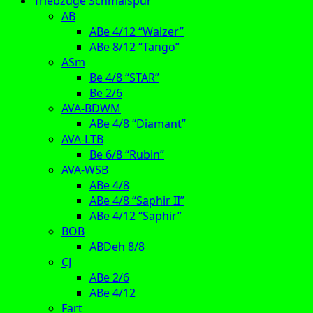
Triebzüge Schmalspur
AB
ABe 4/12 “Walzer”
ABe 8/12 “Tango”
ASm
Be 4/8 “STAR”
Be 2/6
AVA-BDWM
ABe 4/8 “Diamant”
AVA-LTB
Be 6/8 “Rubin”
AVA-WSB
ABe 4/8
ABe 4/8 “Saphir II”
ABe 4/12 “Saphir”
BOB
ABDeh 8/8
CJ
ABe 2/6
ABe 4/12
Fart