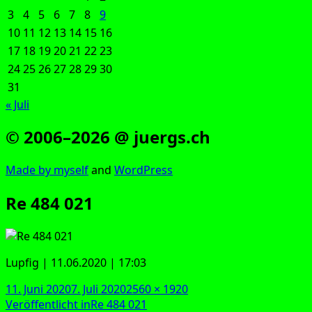
3
4
5
6
7
8
9
10
11
12
13
14
15
16
17
18
19
20
21
22
23
24
25
26
27
28
29
30
31
« Juli
© 2006–2026 @ juergs.ch
Made by mys­elf
and
Word­Press
Re 484 021
Lup­f­ig | 11.06.2020 | 17:03
Veröffentlicht
Originalgröße
11. Juni 2020
7. Juli 2020
2560 × 1920
am
Beitragsnavigation
Veröffentlicht in
Re 484 021