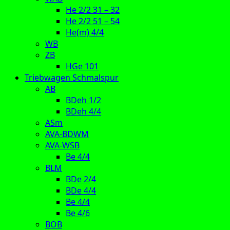
He 2/2 31 – 32
He 2/2 51 – 54
He(m) 4/4
WB
ZB
HGe 101
Triebwagen Schmalspur
AB
BDeh 1/2
BDeh 4/4
ASm
AVA-BDWM
AVA-WSB
Be 4/4
BLM
BDe 2/4
BDe 4/4
Be 4/4
Be 4/6
BOB