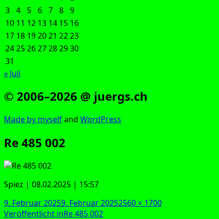
3
4
5
6
7
8
9
10
11
12
13
14
15
16
17
18
19
20
21
22
23
24
25
26
27
28
29
30
31
« Juli
© 2006–2026 @ juergs.ch
Made by mys­elf
and
Word­Press
Re 485 002
Spiez | 08.02.2025 | 15:57
Veröffentlicht
Originalgröße
9. Februar 2025
9. Februar 2025
2560 × 1700
am
Beitragsnavigation
Veröffentlicht in
Re 485 002