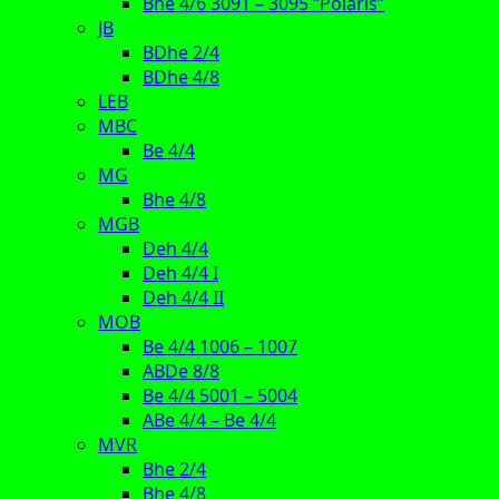
Bhe 4/6 3091 – 3095 “Polaris”
JB
BDhe 2/4
BDhe 4/8
LEB
MBC
Be 4/4
MG
Bhe 4/8
MGB
Deh 4/4
Deh 4/4 I
Deh 4/4 II
MOB
Be 4/4 1006 – 1007
ABDe 8/8
Be 4/4 5001 – 5004
ABe 4/4 – Be 4/4
MVR
Bhe 2/4
Bhe 4/8