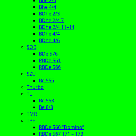
Bhe 2/4
Bhe 4/4
BDhe 2/3
BDhe 2/4 7
BDhe 2/4 11–14
BDhe 4/4
BDhe 4/6
SOB
BDe 576
RBDe 561
RBDe 566
SZU
Be 556
Thurbo
TL
Be 558
Be 8/8
TMR
TPF
RBDe 560 “Domino”
RBDe 567 171 – 173