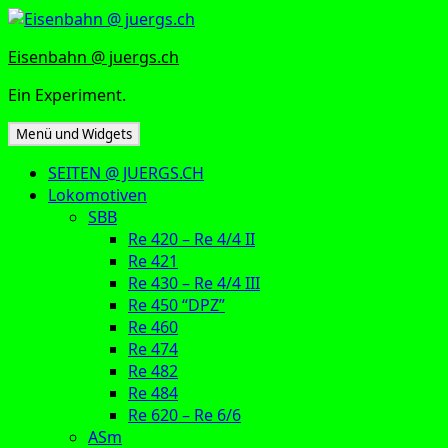
Zum
Inhalt
Eisenbahn @ juergs.ch
springen
Ein Experiment.
Menü und Widgets
SEITEN @ JUERGS.CH
Lokomotiven
SBB
Re 420 – Re 4/4 II
Re 421
Re 430 – Re 4/4 III
Re 450 “DPZ”
Re 460
Re 474
Re 482
Re 484
Re 620 – Re 6/6
ASm