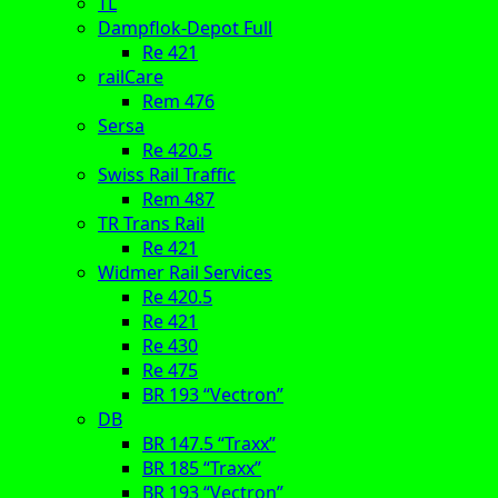
TL
Dampflok-Depot Full
Re 421
railCare
Rem 476
Sersa
Re 420.5
Swiss Rail Traffic
Rem 487
TR Trans Rail
Re 421
Widmer Rail Services
Re 420.5
Re 421
Re 430
Re 475
BR 193 “Vectron”
DB
BR 147.5 “Traxx”
BR 185 “Traxx”
BR 193 “Vectron”