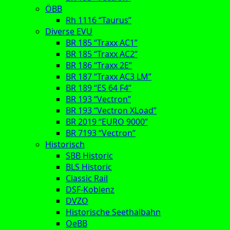
ÖBB
Rh 1116 “Taurus”
Diverse EVU
BR 185 “Traxx AC1”
BR 185 “Traxx AC2”
BR 186 “Traxx 2E”
BR 187 “Traxx AC3 LM”
BR 189 “ES 64 F4”
BR 193 “Vectron”
BR 193 “Vectron XLoad”
BR 2019 “EURO 9000”
BR 7193 “Vectron”
Historisch
SBB Historic
BLS Historic
Classic Rail
DSF-Koblenz
DVZO
Historische Seethalbahn
OeBB