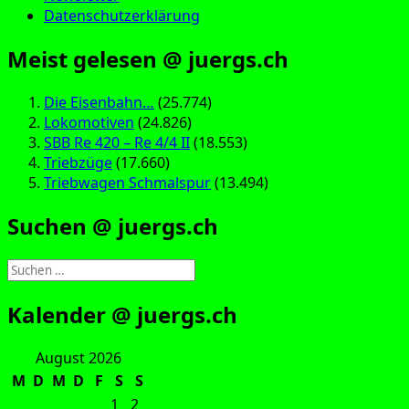
Datenschutzerklärung
Meist gelesen @ juergs.ch
Die Eisenbahn…
(25.774)
Lokomotiven
(24.826)
SBB Re 420 – Re 4/4 II
(18.553)
Triebzüge
(17.660)
Triebwagen Schmalspur
(13.494)
Suchen @ juergs.ch
Suchen
nach:
Kalender @ juergs.ch
August 2026
M
D
M
D
F
S
S
1
2