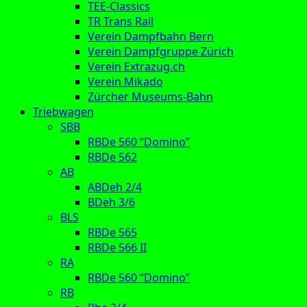
TEE-Classics
TR Trans Rail
Verein Dampfbahn Bern
Verein Dampfgruppe Zürich
Verein Extrazug.ch
Verein Mikado
Zürcher Museums-Bahn
Triebwagen
SBB
RBDe 560 “Domino”
RBDe 562
AB
ABDeh 2/4
BDeh 3/6
BLS
RBDe 565
RBDe 566 II
RA
RBDe 560 “Domino”
RB