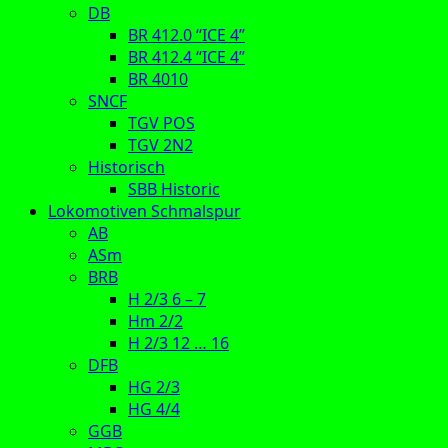
DB
BR 412.0 “ICE 4”
BR 412.4 “ICE 4”
BR 4010
SNCF
TGV POS
TGV 2N2
Historisch
SBB Historic
Lokomotiven Schmalspur
AB
ASm
BRB
H 2/3 6 – 7
Hm 2/2
H 2/3 12 … 16
DFB
HG 2/3
HG 4/4
GGB