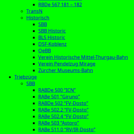
RBDe 567 181 – 182
TransN
Historisch
SBB
SBB Historic
BLS Historic
DSF-Koblenz
OeBB
Verein Historische Mittel-Thurgau-Bahn
Verein Pendelzug Mirage
Zürcher Museums-Bahn
Triebzüge
SBB
RABDe 500 “ICN”
RABe 501 “Giruno”
RABDe 502 “FV-Dosto”
RABe 502.2 “FV-Dosto”
RABe 502.4 “FV-Dosto”
RABe 503 “Astoro”
RABe 511.0 “RV/IR-Dosto”