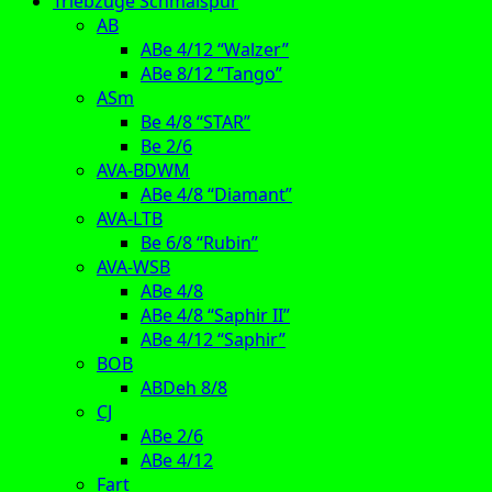
Triebzüge Schmalspur
AB
ABe 4/12 “Walzer”
ABe 8/12 “Tango”
ASm
Be 4/8 “STAR”
Be 2/6
AVA-BDWM
ABe 4/8 “Diamant”
AVA-LTB
Be 6/8 “Rubin”
AVA-WSB
ABe 4/8
ABe 4/8 “Saphir II”
ABe 4/12 “Saphir”
BOB
ABDeh 8/8
CJ
ABe 2/6
ABe 4/12
Fart