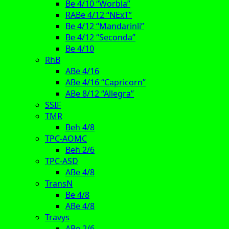
Be 4/10 “Worbla”
RABe 4/12 “NExT”
Be 4/12 “Mandarinli”
Be 4/12 “Seconda”
Be 4/10
RhB
ABe 4/16
ABe 4/16 “Capricorn”
ABe 8/12 “Allegra”
SSIF
TMR
Beh 4/8
TPC-AOMC
Beh 2/6
TPC-ASD
ABe 4/8
TransN
Be 4/8
ABe 4/8
Travys
ABe 2/6