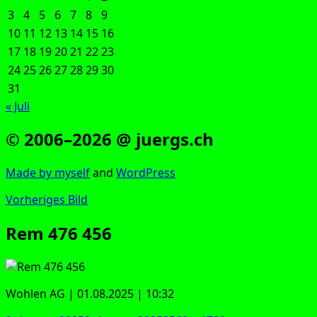
3
4
5
6
7
8
9
10
11
12
13
14
15
16
17
18
19
20
21
22
23
24
25
26
27
28
29
30
31
« Juli
© 2006–2026 @ juergs.ch
Made by mys­elf
and
Word­Press
Vorheriges Bild
Rem 476 456
Woh­len AG | 01.08.2025 | 10:32