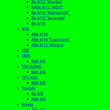
Be 4/10 “Worbla”
RABe 4/12 “NExT”
Be 4/12 “Mandarinli”
Be 4/12 “Seconda”
Be 4/10
RhB
ABe 4/16
ABe 4/16 “Capricorn”
ABe 8/12 “Allegra”
SSIF
TMR
Beh 4/8
TPC-AOMC
Beh 2/6
TPC-ASD
ABe 4/8
TransN
Be 4/8
ABe 4/8
Travys
ABe 2/6