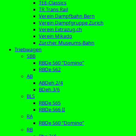
TEE-Classics
TR Trans Rail
Verein Dampfbahn Bern
Verein Dampfgruppe Zürich
Verein Extrazug.ch
Verein Mikado
Zürcher Museums-Bahn
Triebwagen
SBB
RBDe 560 “Domino”
RBDe 562
AB
ABDeh 2/4
BDeh 3/6
BLS
RBDe 565
RBDe 566 II
RA
RBDe 560 “Domino”
RB