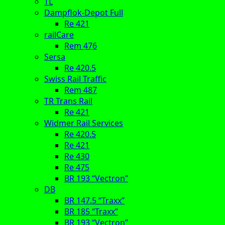
TL
Dampflok-Depot Full
Re 421
railCare
Rem 476
Sersa
Re 420.5
Swiss Rail Traffic
Rem 487
TR Trans Rail
Re 421
Widmer Rail Services
Re 420.5
Re 421
Re 430
Re 475
BR 193 “Vectron”
DB
BR 147.5 “Traxx”
BR 185 “Traxx”
BR 193 “Vectron”