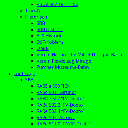
RBDe 567 181 – 182
TransN
Historisch
SBB
SBB Historic
BLS Historic
DSF-Koblenz
OeBB
Verein Historische Mittel-Thurgau-Bahn
Verein Pendelzug Mirage
Zürcher Museums-Bahn
Triebzüge
SBB
RABDe 500 “ICN”
RABe 501 “Giruno”
RABDe 502 “FV-Dosto”
RABe 502.2 “FV-Dosto”
RABe 502.4 “FV-Dosto”
RABe 503 “Astoro”
RABe 511.0 “RV/IR-Dosto”