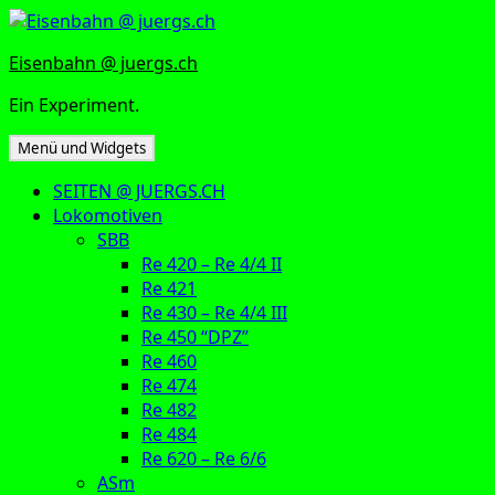
Zum
Inhalt
Eisenbahn @ juergs.ch
springen
Ein Experiment.
Menü und Widgets
SEITEN @ JUERGS.CH
Lokomotiven
SBB
Re 420 – Re 4/4 II
Re 421
Re 430 – Re 4/4 III
Re 450 “DPZ”
Re 460
Re 474
Re 482
Re 484
Re 620 – Re 6/6
ASm