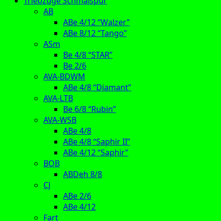
Triebzüge Schmalspur
AB
ABe 4/12 “Walzer”
ABe 8/12 “Tango”
ASm
Be 4/8 “STAR”
Be 2/6
AVA-BDWM
ABe 4/8 “Diamant”
AVA-LTB
Be 6/8 “Rubin”
AVA-WSB
ABe 4/8
ABe 4/8 “Saphir II”
ABe 4/12 “Saphir”
BOB
ABDeh 8/8
CJ
ABe 2/6
ABe 4/12
Fart