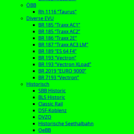
ÖBB
Rh 1116 “Taurus”
Diverse EVU
BR 185 “Traxx AC1”
BR 185 “Traxx AC2”
BR 186 “Traxx 2E”
BR 187 “Traxx AC3 LM”
BR 189 “ES 64 F4”
BR 193 “Vectron”
BR 193 “Vectron XLoad”
BR 2019 “EURO 9000”
BR 7193 “Vectron”
Historisch
SBB Historic
BLS Historic
Classic Rail
DSF-Koblenz
DVZO
Historische Seethalbahn
OeBB