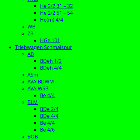
He 2/2 31 – 32
He 2/2 51 – 54
He(m) 4/4
WB
ZB
HGe 101
Triebwagen Schmalspur
AB
BDeh 1/2
BDeh 4/4
ASm
AVA-BDWM
AVA-WSB
Be 4/4
BLM
BDe 2/4
BDe 4/4
Be 4/4
Be 4/6
BOB