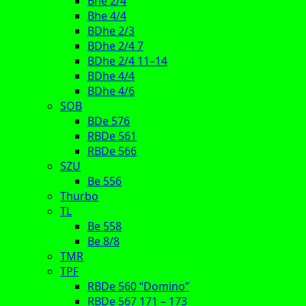
Bhe 2/4
Bhe 4/4
BDhe 2/3
BDhe 2/4 7
BDhe 2/4 11–14
BDhe 4/4
BDhe 4/6
SOB
BDe 576
RBDe 561
RBDe 566
SZU
Be 556
Thurbo
TL
Be 558
Be 8/8
TMR
TPF
RBDe 560 “Domino”
RBDe 567 171 – 173