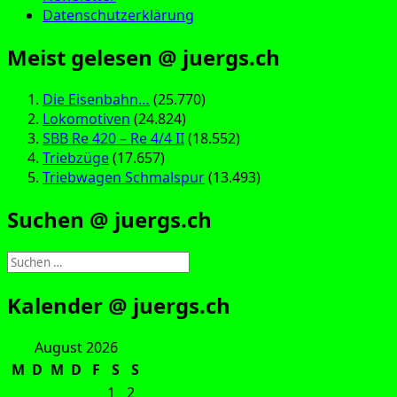
Datenschutzerklärung
Meist gelesen @ juergs.ch
Die Eisenbahn…
(25.770)
Lokomotiven
(24.824)
SBB Re 420 – Re 4/4 II
(18.552)
Triebzüge
(17.657)
Triebwagen Schmalspur
(13.493)
Suchen @ juergs.ch
Suchen
nach:
Kalender @ juergs.ch
August 2026
M
D
M
D
F
S
S
1
2