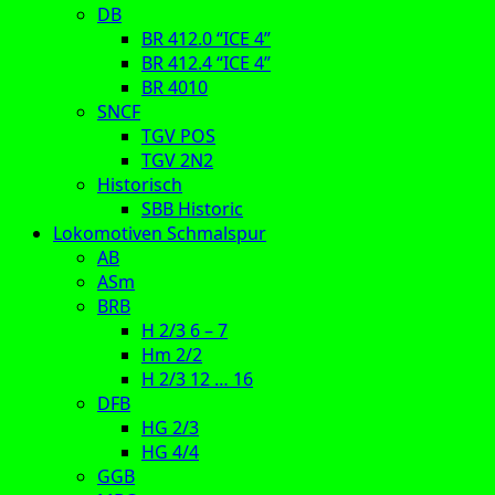
DB
BR 412.0 “ICE 4”
BR 412.4 “ICE 4”
BR 4010
SNCF
TGV POS
TGV 2N2
Historisch
SBB Historic
Lokomotiven Schmalspur
AB
ASm
BRB
H 2/3 6 – 7
Hm 2/2
H 2/3 12 … 16
DFB
HG 2/3
HG 4/4
GGB