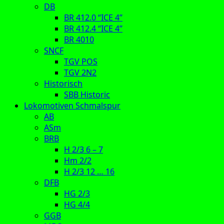
DB
BR 412.0 “ICE 4”
BR 412.4 “ICE 4”
BR 4010
SNCF
TGV POS
TGV 2N2
Historisch
SBB Historic
Lokomotiven Schmalspur
AB
ASm
BRB
H 2/3 6 – 7
Hm 2/2
H 2/3 12 … 16
DFB
HG 2/3
HG 4/4
GGB