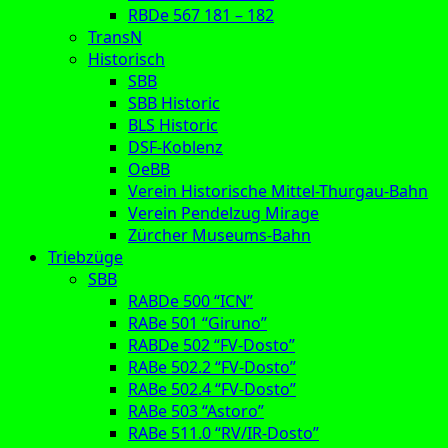
RBDe 567 181 – 182
TransN
Historisch
SBB
SBB Historic
BLS Historic
DSF-Koblenz
OeBB
Verein Historische Mittel-Thurgau-Bahn
Verein Pendelzug Mirage
Zürcher Museums-Bahn
Triebzüge
SBB
RABDe 500 “ICN”
RABe 501 “Giruno”
RABDe 502 “FV-Dosto”
RABe 502.2 “FV-Dosto”
RABe 502.4 “FV-Dosto”
RABe 503 “Astoro”
RABe 511.0 “RV/IR-Dosto”