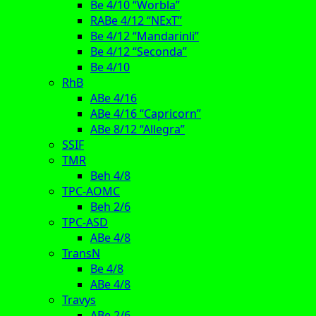
Be 4/10 “Worbla”
RABe 4/12 “NExT”
Be 4/12 “Mandarinli”
Be 4/12 “Seconda”
Be 4/10
RhB
ABe 4/16
ABe 4/16 “Capricorn”
ABe 8/12 “Allegra”
SSIF
TMR
Beh 4/8
TPC-AOMC
Beh 2/6
TPC-ASD
ABe 4/8
TransN
Be 4/8
ABe 4/8
Travys
ABe 2/6