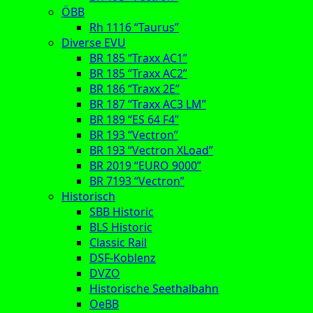
ÖBB
Rh 1116 “Taurus”
Diverse EVU
BR 185 “Traxx AC1”
BR 185 “Traxx AC2”
BR 186 “Traxx 2E”
BR 187 “Traxx AC3 LM”
BR 189 “ES 64 F4”
BR 193 “Vectron”
BR 193 “Vectron XLoad”
BR 2019 “EURO 9000”
BR 7193 “Vectron”
Historisch
SBB Historic
BLS Historic
Classic Rail
DSF-Koblenz
DVZO
Historische Seethalbahn
OeBB