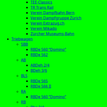
TEE-Classics
TR Trans Rail
Verein Dampfbahn Bern
Verein Dampfgruppe Zürich
Verein Extrazug.ch
Verein Mikado
Zürcher Museums-Bahn
Triebwagen
SBB
RBDe 560 “Domino”
RBDe 562
AB
ABDeh 2/4
BDeh 3/6
BLS
RBDe 565
RBDe 566 II
RA
RBDe 560 “Domino”
RB