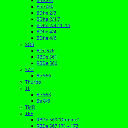
Bhe 2/4
Bhe 4/4
BDhe 2/3
BDhe 2/4 7
BDhe 2/4 11–14
BDhe 4/4
BDhe 4/6
SOB
BDe 576
RBDe 561
RBDe 566
SZU
Be 556
Thurbo
TL
Be 558
Be 8/8
TMR
TPF
RBDe 560 “Domino”
RBDe 567 171 – 173