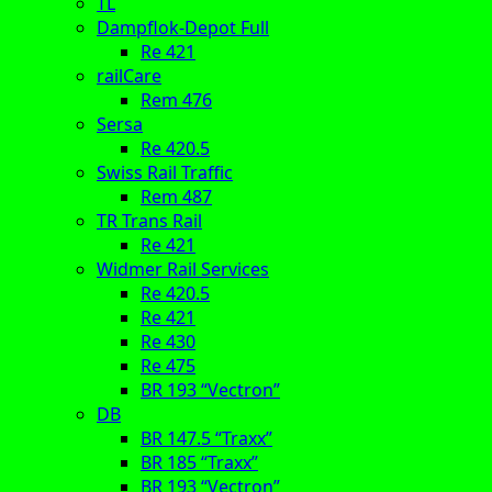
TL
Dampflok-Depot Full
Re 421
railCare
Rem 476
Sersa
Re 420.5
Swiss Rail Traffic
Rem 487
TR Trans Rail
Re 421
Widmer Rail Services
Re 420.5
Re 421
Re 430
Re 475
BR 193 “Vectron”
DB
BR 147.5 “Traxx”
BR 185 “Traxx”
BR 193 “Vectron”