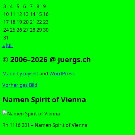
3
4
5
6
7
8
9
10
11
12
13
14
15
16
17
18
19
20
21
22
23
24
25
26
27
28
29
30
31
« Juli
© 2006–2026 @ juergs.ch
Made by mys­elf
and
Word­Press
Vorheriges Bild
Namen Spirit of Vienna
Rh 1116 201 – Namen Spi­rit of Vienna