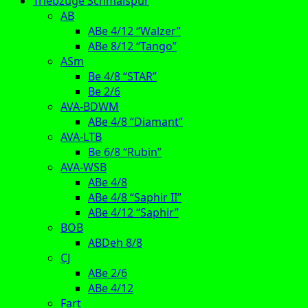
Triebzüge Schmalspur
AB
ABe 4/12 “Walzer”
ABe 8/12 “Tango”
ASm
Be 4/8 “STAR”
Be 2/6
AVA-BDWM
ABe 4/8 “Diamant”
AVA-LTB
Be 6/8 “Rubin”
AVA-WSB
ABe 4/8
ABe 4/8 “Saphir II”
ABe 4/12 “Saphir”
BOB
ABDeh 8/8
CJ
ABe 2/6
ABe 4/12
Fart