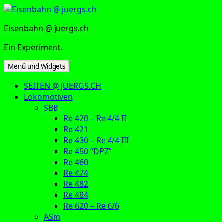
Zum
Inhalt
Eisenbahn @ juergs.ch
springen
Ein Experiment.
Menü und Widgets
SEITEN @ JUERGS.CH
Lokomotiven
SBB
Re 420 – Re 4/4 II
Re 421
Re 430 – Re 4/4 III
Re 450 “DPZ”
Re 460
Re 474
Re 482
Re 484
Re 620 – Re 6/6
ASm