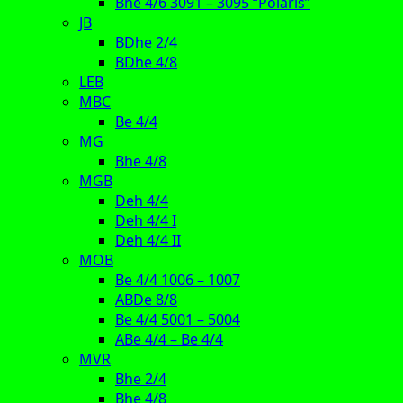
Bhe 4/6 3091 – 3095 “Polaris”
JB
BDhe 2/4
BDhe 4/8
LEB
MBC
Be 4/4
MG
Bhe 4/8
MGB
Deh 4/4
Deh 4/4 I
Deh 4/4 II
MOB
Be 4/4 1006 – 1007
ABDe 8/8
Be 4/4 5001 – 5004
ABe 4/4 – Be 4/4
MVR
Bhe 2/4
Bhe 4/8