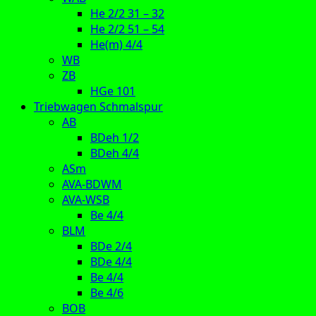
He 2/2 31 – 32
He 2/2 51 – 54
He(m) 4/4
WB
ZB
HGe 101
Triebwagen Schmalspur
AB
BDeh 1/2
BDeh 4/4
ASm
AVA-BDWM
AVA-WSB
Be 4/4
BLM
BDe 2/4
BDe 4/4
Be 4/4
Be 4/6
BOB