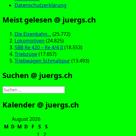
Datenschutzerklärung
Meist gelesen @ juergs.ch
Die Eisenbahn…
(25.772)
Lokomotiven
(24.825)
SBB Re 420 – Re 4/4 II
(18.553)
Triebzüge
(17.657)
Triebwagen Schmalspur
(13.493)
Suchen @ juergs.ch
Suchen
nach:
Kalender @ juergs.ch
August 2026
M
D
M
D
F
S
S
1
2