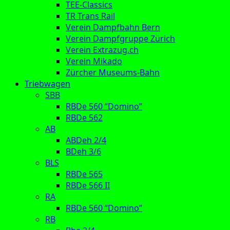
TEE-Classics
TR Trans Rail
Verein Dampfbahn Bern
Verein Dampfgruppe Zürich
Verein Extrazug.ch
Verein Mikado
Zürcher Museums-Bahn
Triebwagen
SBB
RBDe 560 “Domino”
RBDe 562
AB
ABDeh 2/4
BDeh 3/6
BLS
RBDe 565
RBDe 566 II
RA
RBDe 560 “Domino”
RB