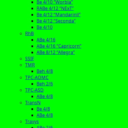
Be 4/10 “Worbla”
RABe 4/12 “NExT”
Be 4/12 “Mandarinli”
Be 4/12 “Seconda”
Be 4/10
RhB
ABe 4/16
ABe 4/16 “Capricorn”
ABe 8/12 “Allegra”
SSIF
TMR
Beh 4/8
TPC-AOMC
Beh 2/6
TPC-ASD
ABe 4/8
TransN
Be 4/8
ABe 4/8
Travys
ABe 2/6