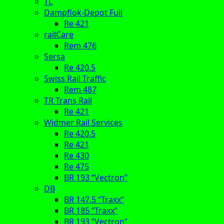
TL
Dampflok-Depot Full
Re 421
railCare
Rem 476
Sersa
Re 420.5
Swiss Rail Traffic
Rem 487
TR Trans Rail
Re 421
Widmer Rail Services
Re 420.5
Re 421
Re 430
Re 475
BR 193 “Vectron”
DB
BR 147.5 “Traxx”
BR 185 “Traxx”
BR 193 “Vectron”