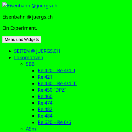
Zum
Inhalt
Eisenbahn @ juergs.ch
springen
Ein Experiment.
Menü und Widgets
SEITEN @ JUERGS.CH
Lokomotiven
SBB
Re 420 – Re 4/4 II
Re 421
Re 430 – Re 4/4 III
Re 450 “DPZ”
Re 460
Re 474
Re 482
Re 484
Re 620 – Re 6/6
ASm