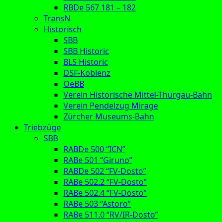
RBDe 567 181 – 182
TransN
Historisch
SBB
SBB Historic
BLS Historic
DSF-Koblenz
OeBB
Verein Historische Mittel-Thurgau-Bahn
Verein Pendelzug Mirage
Zürcher Museums-Bahn
Triebzüge
SBB
RABDe 500 “ICN”
RABe 501 “Giruno”
RABDe 502 “FV-Dosto”
RABe 502.2 “FV-Dosto”
RABe 502.4 “FV-Dosto”
RABe 503 “Astoro”
RABe 511.0 “RV/IR-Dosto”