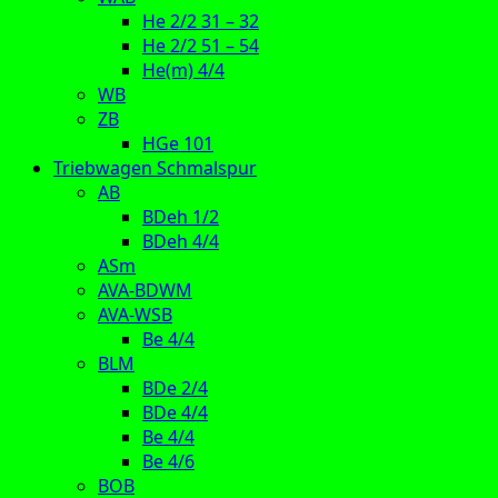
He 2/2 31 – 32
He 2/2 51 – 54
He(m) 4/4
WB
ZB
HGe 101
Triebwagen Schmalspur
AB
BDeh 1/2
BDeh 4/4
ASm
AVA-BDWM
AVA-WSB
Be 4/4
BLM
BDe 2/4
BDe 4/4
Be 4/4
Be 4/6
BOB