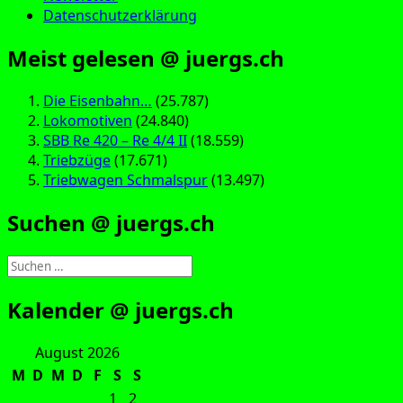
Datenschutzerklärung
Meist gelesen @ juergs.ch
Die Eisenbahn…
(25.787)
Lokomotiven
(24.840)
SBB Re 420 – Re 4/4 II
(18.559)
Triebzüge
(17.671)
Triebwagen Schmalspur
(13.497)
Suchen @ juergs.ch
Suchen
nach:
Kalender @ juergs.ch
August 2026
M
D
M
D
F
S
S
1
2