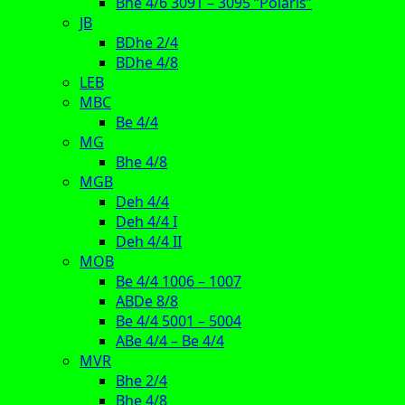
Bhe 4/6 3091 – 3095 “Polaris”
JB
BDhe 2/4
BDhe 4/8
LEB
MBC
Be 4/4
MG
Bhe 4/8
MGB
Deh 4/4
Deh 4/4 I
Deh 4/4 II
MOB
Be 4/4 1006 – 1007
ABDe 8/8
Be 4/4 5001 – 5004
ABe 4/4 – Be 4/4
MVR
Bhe 2/4
Bhe 4/8