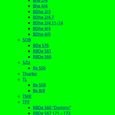
Bhe 2/4
Bhe 4/4
BDhe 2/3
BDhe 2/4 7
BDhe 2/4 11–14
BDhe 4/4
BDhe 4/6
SOB
BDe 576
RBDe 561
RBDe 566
SZU
Be 556
Thurbo
TL
Be 558
Be 8/8
TMR
TPF
RBDe 560 “Domino”
RBDe 567 171 – 173