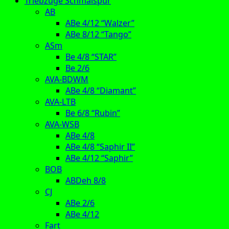
Triebzüge Schmalspur
AB
ABe 4/12 “Walzer”
ABe 8/12 “Tango”
ASm
Be 4/8 “STAR”
Be 2/6
AVA-BDWM
ABe 4/8 “Diamant”
AVA-LTB
Be 6/8 “Rubin”
AVA-WSB
ABe 4/8
ABe 4/8 “Saphir II”
ABe 4/12 “Saphir”
BOB
ABDeh 8/8
CJ
ABe 2/6
ABe 4/12
Fart