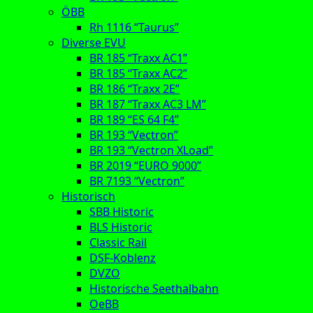
ÖBB
Rh 1116 “Taurus”
Diverse EVU
BR 185 “Traxx AC1”
BR 185 “Traxx AC2”
BR 186 “Traxx 2E”
BR 187 “Traxx AC3 LM”
BR 189 “ES 64 F4”
BR 193 “Vectron”
BR 193 “Vectron XLoad”
BR 2019 “EURO 9000”
BR 7193 “Vectron”
Historisch
SBB Historic
BLS Historic
Classic Rail
DSF-Koblenz
DVZO
Historische Seethalbahn
OeBB