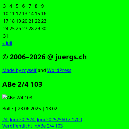
3
4
5
6
7
8
9
10
11
12
13
14
15
16
17
18
19
20
21
22
23
24
25
26
27
28
29
30
31
« Juli
© 2006–2026 @ juergs.ch
Made by mys­elf
and
Word­Press
ABe 2/4 103
Bul­le | 23.06.2025 | 13:02
Veröffentlicht
Originalgröße
24. Juni 2025
24. Juni 2025
2560 × 1700
am
Beitragsnavigation
Veröffentlicht in
ABe 2/4 103