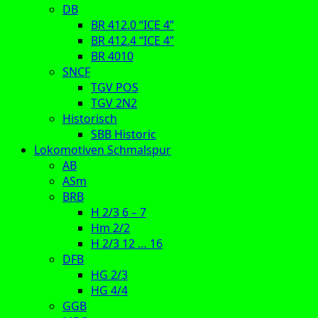
DB
BR 412.0 “ICE 4”
BR 412.4 “ICE 4”
BR 4010
SNCF
TGV POS
TGV 2N2
Historisch
SBB Historic
Lokomotiven Schmalspur
AB
ASm
BRB
H 2/3 6 – 7
Hm 2/2
H 2/3 12 … 16
DFB
HG 2/3
HG 4/4
GGB