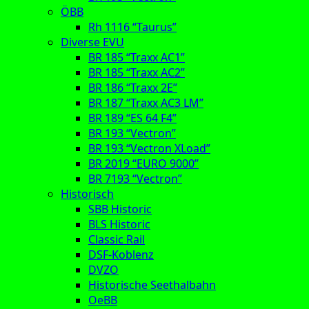
ÖBB
Rh 1116 “Taurus”
Diverse EVU
BR 185 “Traxx AC1”
BR 185 “Traxx AC2”
BR 186 “Traxx 2E”
BR 187 “Traxx AC3 LM”
BR 189 “ES 64 F4”
BR 193 “Vectron”
BR 193 “Vectron XLoad”
BR 2019 “EURO 9000”
BR 7193 “Vectron”
Historisch
SBB Historic
BLS Historic
Classic Rail
DSF-Koblenz
DVZO
Historische Seethalbahn
OeBB