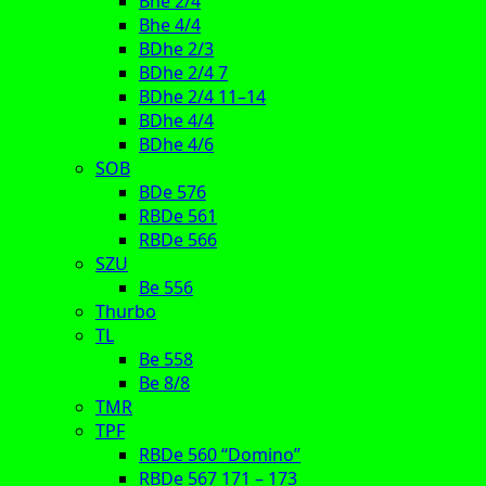
Bhe 2/4
Bhe 4/4
BDhe 2/3
BDhe 2/4 7
BDhe 2/4 11–14
BDhe 4/4
BDhe 4/6
SOB
BDe 576
RBDe 561
RBDe 566
SZU
Be 556
Thurbo
TL
Be 558
Be 8/8
TMR
TPF
RBDe 560 “Domino”
RBDe 567 171 – 173