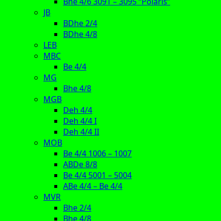
Bhe 4/6 3091 – 3095 “Polaris”
JB
BDhe 2/4
BDhe 4/8
LEB
MBC
Be 4/4
MG
Bhe 4/8
MGB
Deh 4/4
Deh 4/4 I
Deh 4/4 II
MOB
Be 4/4 1006 – 1007
ABDe 8/8
Be 4/4 5001 – 5004
ABe 4/4 – Be 4/4
MVR
Bhe 2/4
Bhe 4/8