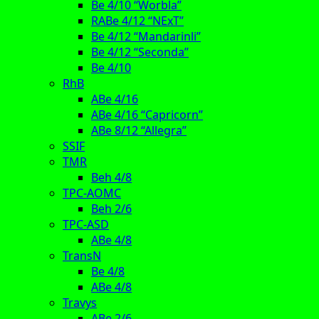
Be 4/10 “Worbla”
RABe 4/12 “NExT”
Be 4/12 “Mandarinli”
Be 4/12 “Seconda”
Be 4/10
RhB
ABe 4/16
ABe 4/16 “Capricorn”
ABe 8/12 “Allegra”
SSIF
TMR
Beh 4/8
TPC-AOMC
Beh 2/6
TPC-ASD
ABe 4/8
TransN
Be 4/8
ABe 4/8
Travys
ABe 2/6