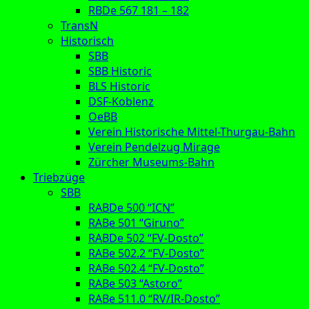
RBDe 567 181 – 182
TransN
Historisch
SBB
SBB Historic
BLS Historic
DSF-Koblenz
OeBB
Verein Historische Mittel-Thurgau-Bahn
Verein Pendelzug Mirage
Zürcher Museums-Bahn
Triebzüge
SBB
RABDe 500 “ICN”
RABe 501 “Giruno”
RABDe 502 “FV-Dosto”
RABe 502.2 “FV-Dosto”
RABe 502.4 “FV-Dosto”
RABe 503 “Astoro”
RABe 511.0 “RV/IR-Dosto”