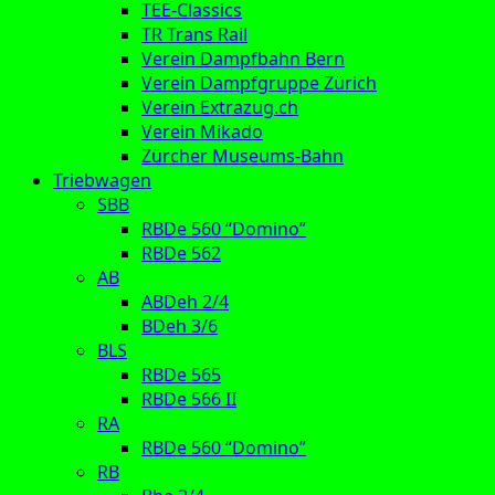
TEE-Classics
TR Trans Rail
Verein Dampfbahn Bern
Verein Dampfgruppe Zürich
Verein Extrazug.ch
Verein Mikado
Zürcher Museums-Bahn
Triebwagen
SBB
RBDe 560 “Domino”
RBDe 562
AB
ABDeh 2/4
BDeh 3/6
BLS
RBDe 565
RBDe 566 II
RA
RBDe 560 “Domino”
RB