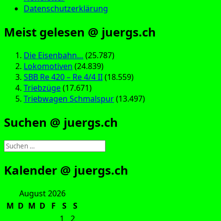
Datenschutzerklärung
Meist gelesen @ juergs.ch
Die Eisenbahn…
(25.787)
Lokomotiven
(24.839)
SBB Re 420 – Re 4/4 II
(18.559)
Triebzüge
(17.671)
Triebwagen Schmalspur
(13.497)
Suchen @ juergs.ch
Suchen
nach:
Kalender @ juergs.ch
August 2026
M
D
M
D
F
S
S
1
2