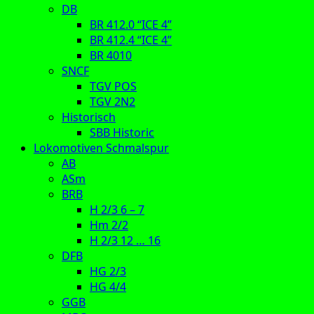
DB
BR 412.0 “ICE 4”
BR 412.4 “ICE 4”
BR 4010
SNCF
TGV POS
TGV 2N2
Historisch
SBB Historic
Lokomotiven Schmalspur
AB
ASm
BRB
H 2/3 6 – 7
Hm 2/2
H 2/3 12 … 16
DFB
HG 2/3
HG 4/4
GGB