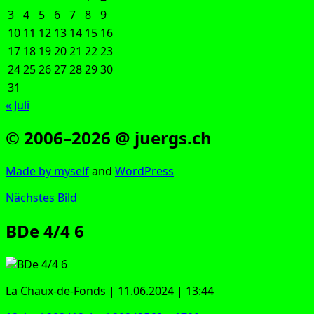
3
4
5
6
7
8
9
10
11
12
13
14
15
16
17
18
19
20
21
22
23
24
25
26
27
28
29
30
31
« Juli
© 2006–2026 @ juergs.ch
Made by mys­elf
and
Word­Press
Nächstes Bild
BDe 4/4 6
La Chaux-de-Fonds | 11.06.2024 | 13:44