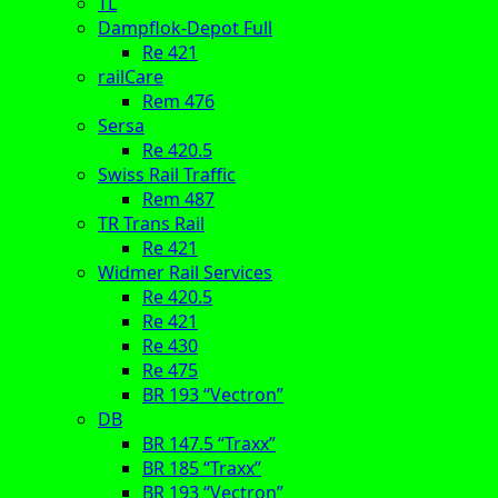
TL
Dampflok-Depot Full
Re 421
railCare
Rem 476
Sersa
Re 420.5
Swiss Rail Traffic
Rem 487
TR Trans Rail
Re 421
Widmer Rail Services
Re 420.5
Re 421
Re 430
Re 475
BR 193 “Vectron”
DB
BR 147.5 “Traxx”
BR 185 “Traxx”
BR 193 “Vectron”