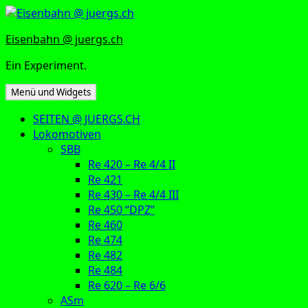
Zum
Inhalt
Eisenbahn @ juergs.ch
springen
Ein Experiment.
Menü und Widgets
SEITEN @ JUERGS.CH
Lokomotiven
SBB
Re 420 – Re 4/4 II
Re 421
Re 430 – Re 4/4 III
Re 450 “DPZ”
Re 460
Re 474
Re 482
Re 484
Re 620 – Re 6/6
ASm