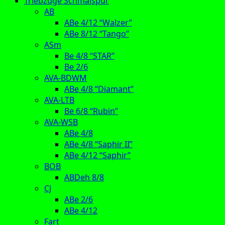
Triebzüge Schmalspur
AB
ABe 4/12 “Walzer”
ABe 8/12 “Tango”
ASm
Be 4/8 “STAR”
Be 2/6
AVA-BDWM
ABe 4/8 “Diamant”
AVA-LTB
Be 6/8 “Rubin”
AVA-WSB
ABe 4/8
ABe 4/8 “Saphir II”
ABe 4/12 “Saphir”
BOB
ABDeh 8/8
CJ
ABe 2/6
ABe 4/12
Fart