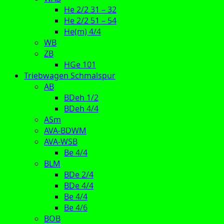
He 2/2 31 – 32
He 2/2 51 – 54
He(m) 4/4
WB
ZB
HGe 101
Triebwagen Schmalspur
AB
BDeh 1/2
BDeh 4/4
ASm
AVA-BDWM
AVA-WSB
Be 4/4
BLM
BDe 2/4
BDe 4/4
Be 4/4
Be 4/6
BOB