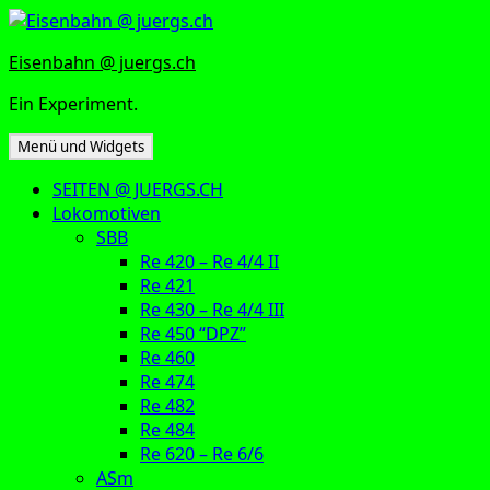
Zum
Inhalt
Eisenbahn @ juergs.ch
springen
Ein Experiment.
Menü und Widgets
SEITEN @ JUERGS.CH
Lokomotiven
SBB
Re 420 – Re 4/4 II
Re 421
Re 430 – Re 4/4 III
Re 450 “DPZ”
Re 460
Re 474
Re 482
Re 484
Re 620 – Re 6/6
ASm