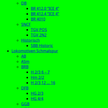
DB
BR 412.0 “ICE 4”
BR 412.4 “ICE 4”
BR 4010
SNCF
TGV POS
TGV 2N2
Historisch
SBB Historic
Lokomotiven Schmalspur
AB
ASm
BRB
H 2/3 6 – 7
Hm 2/2
H 2/3 12 … 16
DFB
HG 2/3
HG 4/4
GGB