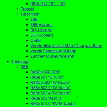
RBDe 567 181 – 182
TransN
Historisch
SBB
SBB Historic
BLS Historic
DSF-Koblenz
OeBB
Verein Historische Mittel-Thurgau-Bahn
Verein Pendelzug Mirage
Zürcher Museums-Bahn
Triebzüge
SBB
RABDe 500 “ICN”
RABe 501 “Giruno”
RABDe 502 “FV-Dosto”
RABe 502.2 “FV-Dosto”
RABe 502.4 “FV-Dosto”
RABe 503 “Astoro”
RABe 511.0 “RV/IR-Dosto”