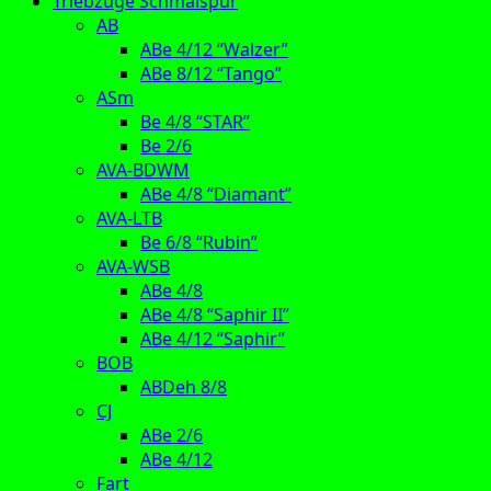
Triebzüge Schmalspur
AB
ABe 4/12 “Walzer”
ABe 8/12 “Tango”
ASm
Be 4/8 “STAR”
Be 2/6
AVA-BDWM
ABe 4/8 “Diamant”
AVA-LTB
Be 6/8 “Rubin”
AVA-WSB
ABe 4/8
ABe 4/8 “Saphir II”
ABe 4/12 “Saphir”
BOB
ABDeh 8/8
CJ
ABe 2/6
ABe 4/12
Fart