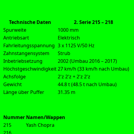
Technische Daten
2. Serie 215 – 218
Spurweite
1000 mm
Antriebsart
Elektrisch
Fahrleitungsspannung
3 x 1125 V/50 Hz
Zahnstangensystem
Strub
Inbetriebsetzung
2002 (Umbau 2016 – 2017)
Höchstgeschwindigkeit
27 km/h (33 km/h nach Umbau)
Achsfolge
2'z 2'z + 2'z 2'z
Gewicht
44.8 t (48.5 t nach Umbau)
Länge über Puffer
31.35 m
Nummer
Namen/Wappen
215
Yash Chopra
216