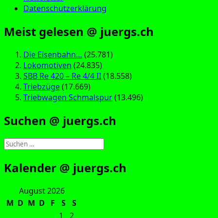
Datenschutzerklärung
Meist gelesen @ juergs.ch
Die Eisenbahn…
(25.781)
Lokomotiven
(24.835)
SBB Re 420 – Re 4/4 II
(18.558)
Triebzüge
(17.669)
Triebwagen Schmalspur
(13.496)
Suchen @ juergs.ch
Suchen
nach:
Kalender @ juergs.ch
August 2026
M
D
M
D
F
S
S
1
2