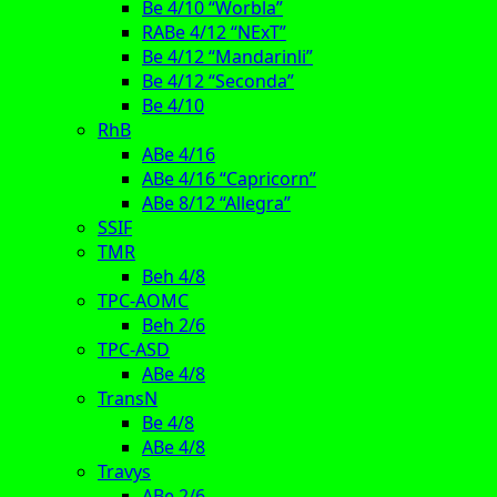
Be 4/10 “Worbla”
RABe 4/12 “NExT”
Be 4/12 “Mandarinli”
Be 4/12 “Seconda”
Be 4/10
RhB
ABe 4/16
ABe 4/16 “Capricorn”
ABe 8/12 “Allegra”
SSIF
TMR
Beh 4/8
TPC-AOMC
Beh 2/6
TPC-ASD
ABe 4/8
TransN
Be 4/8
ABe 4/8
Travys
ABe 2/6