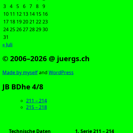
3
4
5
6
7
8
9
10
11
12
13
14
15
16
17
18
19
20
21
22
23
24
25
26
27
28
29
30
31
« Juli
© 2006–2026 @ juergs.ch
Made by mys­elf
and
Word­Press
JB BDhe 4/8
211 – 214
215 – 218
Technische Daten
1. Serie 211 – 214