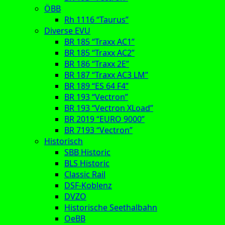
ÖBB
Rh 1116 “Taurus”
Diverse EVU
BR 185 “Traxx AC1”
BR 185 “Traxx AC2”
BR 186 “Traxx 2E”
BR 187 “Traxx AC3 LM”
BR 189 “ES 64 F4”
BR 193 “Vectron”
BR 193 “Vectron XLoad”
BR 2019 “EURO 9000”
BR 7193 “Vectron”
Historisch
SBB Historic
BLS Historic
Classic Rail
DSF-Koblenz
DVZO
Historische Seethalbahn
OeBB