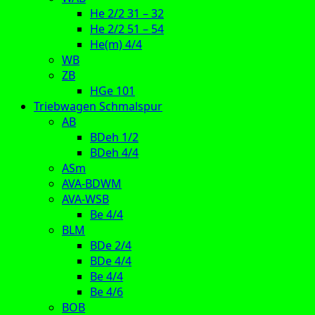
He 2/2 31 – 32
He 2/2 51 – 54
He(m) 4/4
WB
ZB
HGe 101
Triebwagen Schmalspur
AB
BDeh 1/2
BDeh 4/4
ASm
AVA-BDWM
AVA-WSB
Be 4/4
BLM
BDe 2/4
BDe 4/4
Be 4/4
Be 4/6
BOB