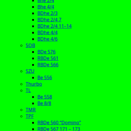
Bhe 2/4
Bhe 4/4
BDhe 2/3
BDhe 2/4 7
BDhe 2/4 11–14
BDhe 4/4
BDhe 4/6
SOB
BDe 576
RBDe 561
RBDe 566
SZU
Be 556
Thurbo
TL
Be 558
Be 8/8
TMR
TPF
RBDe 560 “Domino”
RBDe 567 171 – 173