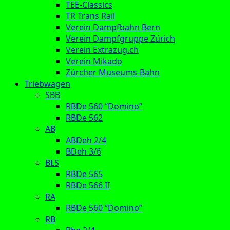
TEE-Classics
TR Trans Rail
Verein Dampfbahn Bern
Verein Dampfgruppe Zürich
Verein Extrazug.ch
Verein Mikado
Zürcher Museums-Bahn
Triebwagen
SBB
RBDe 560 “Domino”
RBDe 562
AB
ABDeh 2/4
BDeh 3/6
BLS
RBDe 565
RBDe 566 II
RA
RBDe 560 “Domino”
RB