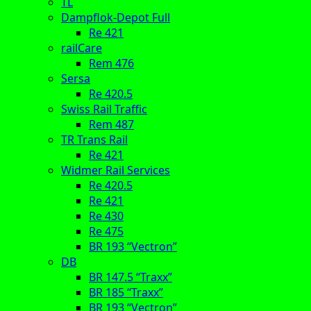
TL
Dampflok-Depot Full
Re 421
railCare
Rem 476
Sersa
Re 420.5
Swiss Rail Traffic
Rem 487
TR Trans Rail
Re 421
Widmer Rail Services
Re 420.5
Re 421
Re 430
Re 475
BR 193 “Vectron”
DB
BR 147.5 “Traxx”
BR 185 “Traxx”
BR 193 “Vectron”