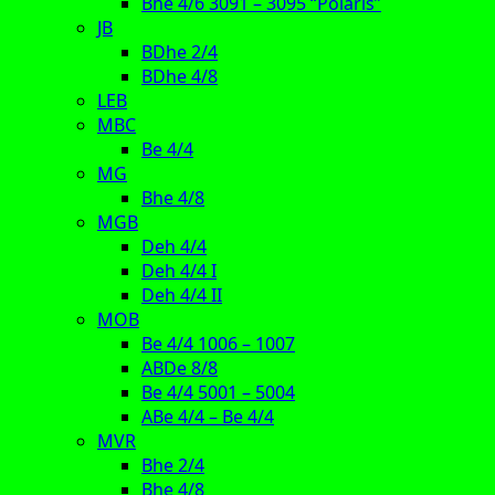
Bhe 4/6 3091 – 3095 “Polaris”
JB
BDhe 2/4
BDhe 4/8
LEB
MBC
Be 4/4
MG
Bhe 4/8
MGB
Deh 4/4
Deh 4/4 I
Deh 4/4 II
MOB
Be 4/4 1006 – 1007
ABDe 8/8
Be 4/4 5001 – 5004
ABe 4/4 – Be 4/4
MVR
Bhe 2/4
Bhe 4/8