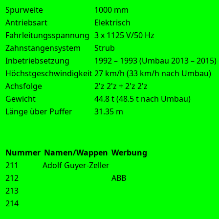
Spurweite
1000 mm
Antriebsart
Elektrisch
Fahrleitungsspannung
3 x 1125 V/50 Hz
Zahnstangensystem
Strub
Inbetriebsetzung
1992 – 1993 (Umbau 2013 – 2015)
Höchstgeschwindigkeit
27 km/h (33 km/h nach Umbau)
Achsfolge
2'z 2'z + 2'z 2'z
Gewicht
44.8 t (48.5 t nach Umbau)
Länge über Puffer
31.35 m
Nummer
Namen/Wappen
Werbung
211
Adolf Guyer-Zeller
212
ABB
213
214