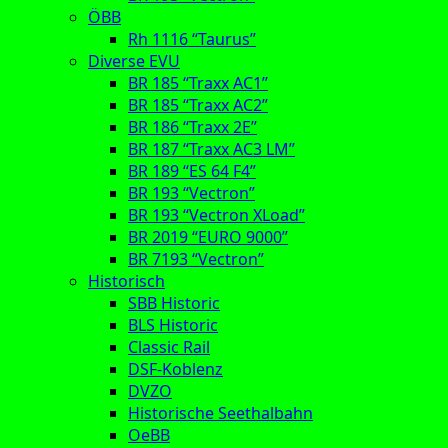
ÖBB
Rh 1116 “Taurus”
Diverse EVU
BR 185 “Traxx AC1”
BR 185 “Traxx AC2”
BR 186 “Traxx 2E”
BR 187 “Traxx AC3 LM”
BR 189 “ES 64 F4”
BR 193 “Vectron”
BR 193 “Vectron XLoad”
BR 2019 “EURO 9000”
BR 7193 “Vectron”
Historisch
SBB Historic
BLS Historic
Classic Rail
DSF-Koblenz
DVZO
Historische Seethalbahn
OeBB