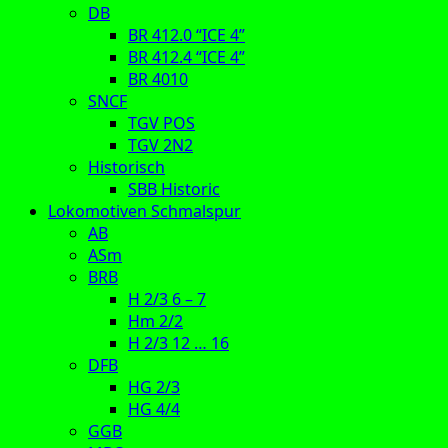
DB
BR 412.0 “ICE 4”
BR 412.4 “ICE 4”
BR 4010
SNCF
TGV POS
TGV 2N2
Historisch
SBB Historic
Lokomotiven Schmalspur
AB
ASm
BRB
H 2/3 6 – 7
Hm 2/2
H 2/3 12 … 16
DFB
HG 2/3
HG 4/4
GGB