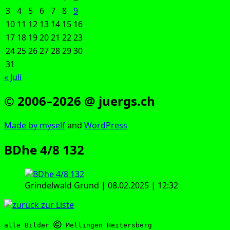
3
4
5
6
7
8
9
10
11
12
13
14
15
16
17
18
19
20
21
22
23
24
25
26
27
28
29
30
31
« Juli
© 2006–2026 @ juergs.ch
Made by mys­elf
and
Word­Press
BDhe 4/8 132
Grin­del­wald Grund | 08.02.2025 | 12:32
alle Bilder 
 Mellingen Heitersberg