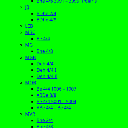
Bhe 4/6 3091 – 3095 “Polaris”
JB
BDhe 2/4
BDhe 4/8
LEB
MBC
Be 4/4
MG
Bhe 4/8
MGB
Deh 4/4
Deh 4/4 I
Deh 4/4 II
MOB
Be 4/4 1006 – 1007
ABDe 8/8
Be 4/4 5001 – 5004
ABe 4/4 – Be 4/4
MVR
Bhe 2/4
Bhe 4/8