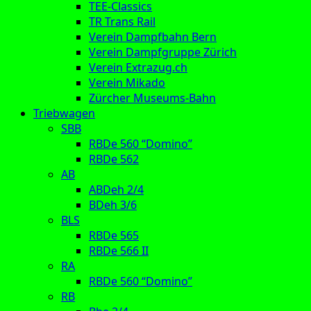
TEE-Classics
TR Trans Rail
Verein Dampfbahn Bern
Verein Dampfgruppe Zürich
Verein Extrazug.ch
Verein Mikado
Zürcher Museums-Bahn
Triebwagen
SBB
RBDe 560 “Domino”
RBDe 562
AB
ABDeh 2/4
BDeh 3/6
BLS
RBDe 565
RBDe 566 II
RA
RBDe 560 “Domino”
RB