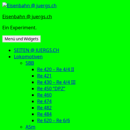
Zum
Inhalt
Eisenbahn @ juergs.ch
springen
Ein Experiment.
Menü und Widgets
SEITEN @ JUERGS.CH
Lokomotiven
SBB
Re 420 – Re 4/4 II
Re 421
Re 430 – Re 4/4 III
Re 450 “DPZ”
Re 460
Re 474
Re 482
Re 484
Re 620 – Re 6/6
ASm