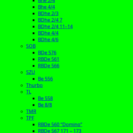
Bhe 2/4
Bhe 4/4
BDhe 2/3
BDhe 2/4 7
BDhe 2/4 11–14
BDhe 4/4
BDhe 4/6
SOB
BDe 576
RBDe 561
RBDe 566
SZU
Be 556
Thurbo
TL
Be 558
Be 8/8
TMR
TPF
RBDe 560 “Domino”
RBDe 567 171 – 173