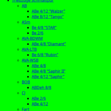
Triebzüge Schmalspur
AB
ABe 4/12 “Walzer”
ABe 8/12 “Tango”
ASm
Be 4/8 “STAR”
Be 2/6
AVA-BDWM
ABe 4/8 “Diamant”
AVA-LTB
Be 6/8 “Rubin”
AVA-WSB
ABe 4/8
ABe 4/8 “Saphir II”
ABe 4/12 “Saphir”
BOB
ABDeh 8/8
CJ
ABe 2/6
ABe 4/12
Fart