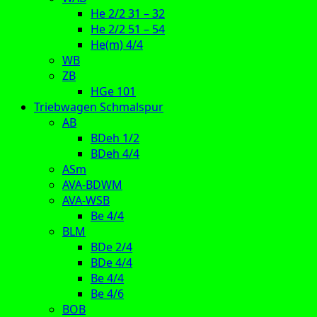
He 2/2 31 – 32
He 2/2 51 – 54
He(m) 4/4
WB
ZB
HGe 101
Triebwagen Schmalspur
AB
BDeh 1/2
BDeh 4/4
ASm
AVA-BDWM
AVA-WSB
Be 4/4
BLM
BDe 2/4
BDe 4/4
Be 4/4
Be 4/6
BOB