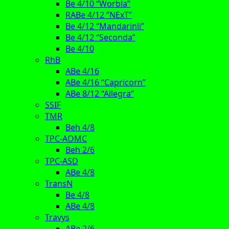
Be 4/10 “Worbla”
RABe 4/12 “NExT”
Be 4/12 “Mandarinli”
Be 4/12 “Seconda”
Be 4/10
RhB
ABe 4/16
ABe 4/16 “Capricorn”
ABe 8/12 “Allegra”
SSIF
TMR
Beh 4/8
TPC-AOMC
Beh 2/6
TPC-ASD
ABe 4/8
TransN
Be 4/8
ABe 4/8
Travys
ABe 2/6