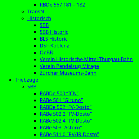
RBDe 567 181 – 182
TransN
Historisch
SBB
SBB Historic
BLS Historic
DSF-Koblenz
OeBB
Verein Historische Mittel-Thurgau-Bahn
Verein Pendelzug Mirage
Zürcher Museums-Bahn
Triebzüge
SBB
RABDe 500 “ICN”
RABe 501 “Giruno”
RABDe 502 “FV-Dosto”
RABe 502.2 “FV-Dosto”
RABe 502.4 “FV-Dosto”
RABe 503 “Astoro”
RABe 511.0 “RV/IR-Dosto”