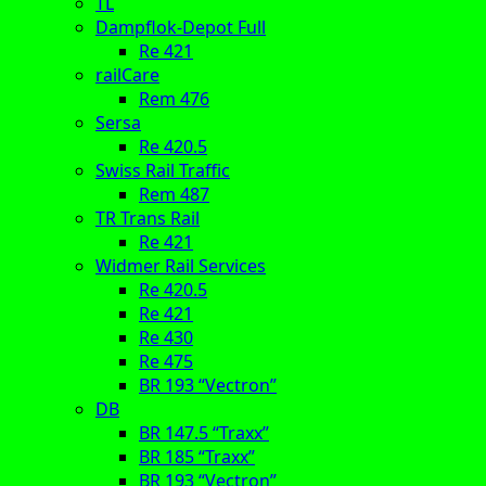
TL
Dampflok-Depot Full
Re 421
railCare
Rem 476
Sersa
Re 420.5
Swiss Rail Traffic
Rem 487
TR Trans Rail
Re 421
Widmer Rail Services
Re 420.5
Re 421
Re 430
Re 475
BR 193 “Vectron”
DB
BR 147.5 “Traxx”
BR 185 “Traxx”
BR 193 “Vectron”