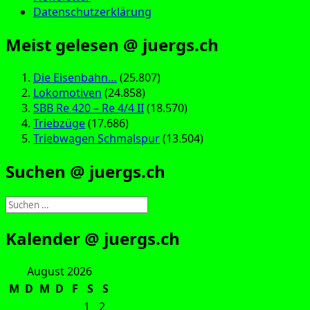
Datenschutzerklärung
Meist gelesen @ juergs.ch
Die Eisenbahn…
(25.807)
Lokomotiven
(24.858)
SBB Re 420 – Re 4/4 II
(18.570)
Triebzüge
(17.686)
Triebwagen Schmalspur
(13.504)
Suchen @ juergs.ch
Suchen
nach:
Kalender @ juergs.ch
August 2026
M
D
M
D
F
S
S
1
2