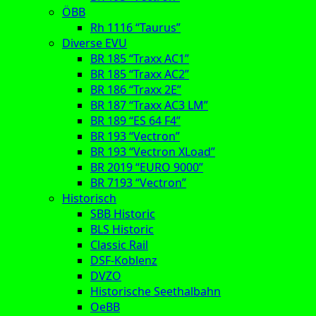
ÖBB
Rh 1116 “Taurus”
Diverse EVU
BR 185 “Traxx AC1”
BR 185 “Traxx AC2”
BR 186 “Traxx 2E”
BR 187 “Traxx AC3 LM”
BR 189 “ES 64 F4”
BR 193 “Vectron”
BR 193 “Vectron XLoad”
BR 2019 “EURO 9000”
BR 7193 “Vectron”
Historisch
SBB Historic
BLS Historic
Classic Rail
DSF-Koblenz
DVZO
Historische Seethalbahn
OeBB