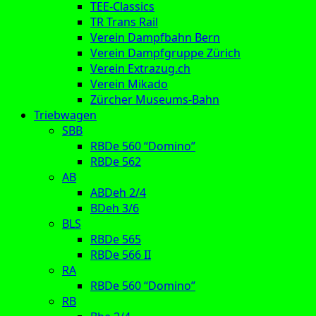
TEE-Classics
TR Trans Rail
Verein Dampfbahn Bern
Verein Dampfgruppe Zürich
Verein Extrazug.ch
Verein Mikado
Zürcher Museums-Bahn
Triebwagen
SBB
RBDe 560 “Domino”
RBDe 562
AB
ABDeh 2/4
BDeh 3/6
BLS
RBDe 565
RBDe 566 II
RA
RBDe 560 “Domino”
RB