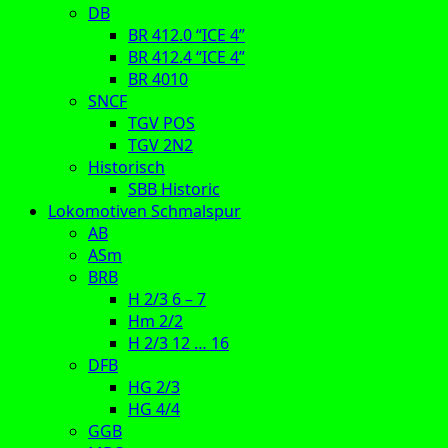
DB
BR 412.0 “ICE 4”
BR 412.4 “ICE 4”
BR 4010
SNCF
TGV POS
TGV 2N2
Historisch
SBB Historic
Lokomotiven Schmalspur
AB
ASm
BRB
H 2/3 6 – 7
Hm 2/2
H 2/3 12 … 16
DFB
HG 2/3
HG 4/4
GGB