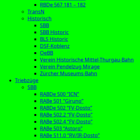
RBDe 567 181 – 182
TransN
Historisch
SBB
SBB Historic
BLS Historic
DSF-Koblenz
OeBB
Verein Historische Mittel-Thurgau-Bahn
Verein Pendelzug Mirage
Zürcher Museums-Bahn
Triebzüge
SBB
RABDe 500 “ICN”
RABe 501 “Giruno”
RABDe 502 “FV-Dosto”
RABe 502.2 “FV-Dosto”
RABe 502.4 “FV-Dosto”
RABe 503 “Astoro”
RABe 511.0 “RV/IR-Dosto”