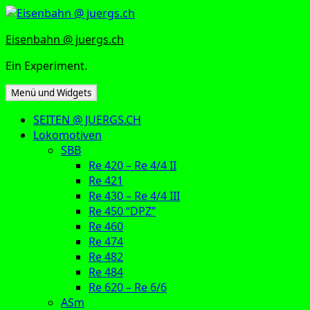
Zum
Inhalt
Eisenbahn @ juergs.ch
springen
Ein Experiment.
Menü und Widgets
SEITEN @ JUERGS.CH
Lokomotiven
SBB
Re 420 – Re 4/4 II
Re 421
Re 430 – Re 4/4 III
Re 450 “DPZ”
Re 460
Re 474
Re 482
Re 484
Re 620 – Re 6/6
ASm