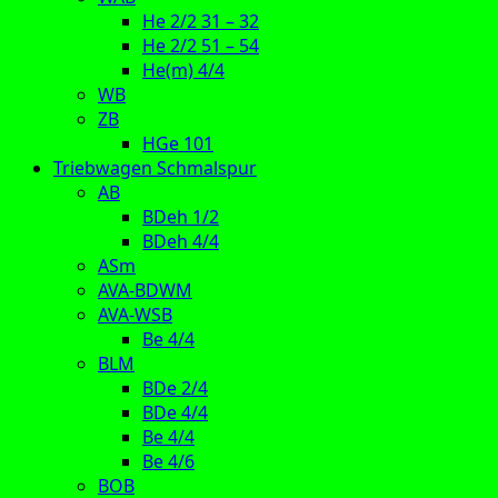
He 2/2 31 – 32
He 2/2 51 – 54
He(m) 4/4
WB
ZB
HGe 101
Triebwagen Schmalspur
AB
BDeh 1/2
BDeh 4/4
ASm
AVA-BDWM
AVA-WSB
Be 4/4
BLM
BDe 2/4
BDe 4/4
Be 4/4
Be 4/6
BOB