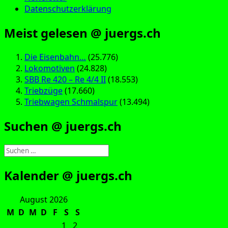
Datenschutzerklärung
Meist gelesen @ juergs.ch
Die Eisenbahn…
(25.776)
Lokomotiven
(24.828)
SBB Re 420 – Re 4/4 II
(18.553)
Triebzüge
(17.660)
Triebwagen Schmalspur
(13.494)
Suchen @ juergs.ch
Suchen
nach:
Kalender @ juergs.ch
August 2026
M
D
M
D
F
S
S
1
2