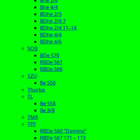
Bhe 2/4
Bhe 4/4
BDhe 2/3
BDhe 2/4 7
BDhe 2/4 11–14
BDhe 4/4
BDhe 4/6
SOB
BDe 576
RBDe 561
RBDe 566
SZU
Be 556
Thurbo
TL
Be 558
Be 8/8
TMR
TPF
RBDe 560 “Domino”
RBDe 567 171 – 173