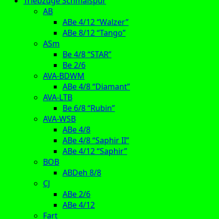
Triebzüge Schmalspur
AB
ABe 4/12 “Walzer”
ABe 8/12 “Tango”
ASm
Be 4/8 “STAR”
Be 2/6
AVA-BDWM
ABe 4/8 “Diamant”
AVA-LTB
Be 6/8 “Rubin”
AVA-WSB
ABe 4/8
ABe 4/8 “Saphir II”
ABe 4/12 “Saphir”
BOB
ABDeh 8/8
CJ
ABe 2/6
ABe 4/12
Fart