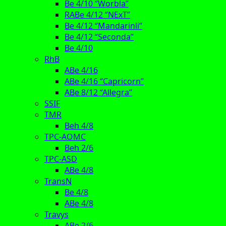
Be 4/10 “Worbla”
RABe 4/12 “NExT”
Be 4/12 “Mandarinli”
Be 4/12 “Seconda”
Be 4/10
RhB
ABe 4/16
ABe 4/16 “Capricorn”
ABe 8/12 “Allegra”
SSIF
TMR
Beh 4/8
TPC-AOMC
Beh 2/6
TPC-ASD
ABe 4/8
TransN
Be 4/8
ABe 4/8
Travys
ABe 2/6