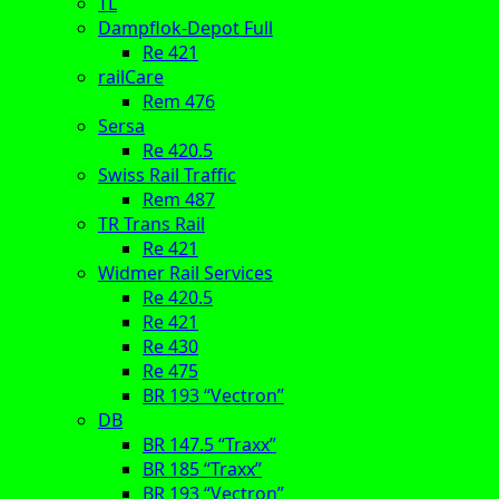
TL
Dampflok-Depot Full
Re 421
railCare
Rem 476
Sersa
Re 420.5
Swiss Rail Traffic
Rem 487
TR Trans Rail
Re 421
Widmer Rail Services
Re 420.5
Re 421
Re 430
Re 475
BR 193 “Vectron”
DB
BR 147.5 “Traxx”
BR 185 “Traxx”
BR 193 “Vectron”