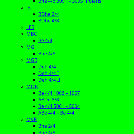
Bhe 4/6 3091 – 3095 “Polaris”
JB
BDhe 2/4
BDhe 4/8
LEB
MBC
Be 4/4
MG
Bhe 4/8
MGB
Deh 4/4
Deh 4/4 I
Deh 4/4 II
MOB
Be 4/4 1006 – 1007
ABDe 8/8
Be 4/4 5001 – 5004
ABe 4/4 – Be 4/4
MVR
Bhe 2/4
Bhe 4/8