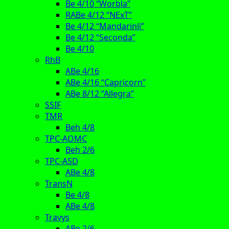
Be 4/10 “Worbla”
RABe 4/12 “NExT”
Be 4/12 “Mandarinli”
Be 4/12 “Seconda”
Be 4/10
RhB
ABe 4/16
ABe 4/16 “Capricorn”
ABe 8/12 “Allegra”
SSIF
TMR
Beh 4/8
TPC-AOMC
Beh 2/6
TPC-ASD
ABe 4/8
TransN
Be 4/8
ABe 4/8
Travys
ABe 2/6