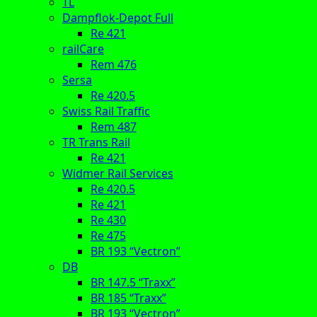
TL
Dampflok-Depot Full
Re 421
railCare
Rem 476
Sersa
Re 420.5
Swiss Rail Traffic
Rem 487
TR Trans Rail
Re 421
Widmer Rail Services
Re 420.5
Re 421
Re 430
Re 475
BR 193 “Vectron”
DB
BR 147.5 “Traxx”
BR 185 “Traxx”
BR 193 “Vectron”