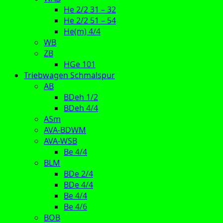
He 2/2 31 – 32
He 2/2 51 – 54
He(m) 4/4
WB
ZB
HGe 101
Triebwagen Schmalspur
AB
BDeh 1/2
BDeh 4/4
ASm
AVA-BDWM
AVA-WSB
Be 4/4
BLM
BDe 2/4
BDe 4/4
Be 4/4
Be 4/6
BOB