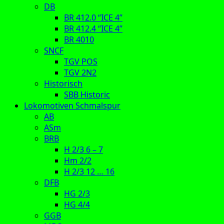
DB
BR 412.0 “ICE 4”
BR 412.4 “ICE 4”
BR 4010
SNCF
TGV POS
TGV 2N2
Historisch
SBB Historic
Lokomotiven Schmalspur
AB
ASm
BRB
H 2/3 6 – 7
Hm 2/2
H 2/3 12 … 16
DFB
HG 2/3
HG 4/4
GGB