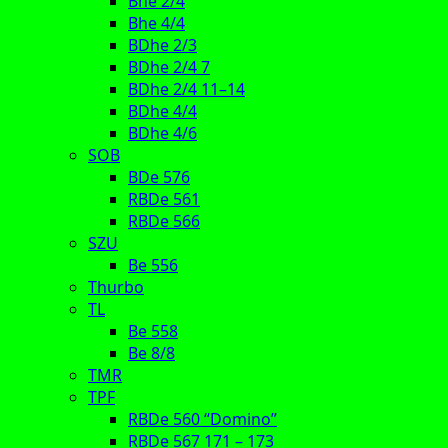
Bhe 2/4
Bhe 4/4
BDhe 2/3
BDhe 2/4 7
BDhe 2/4 11–14
BDhe 4/4
BDhe 4/6
SOB
BDe 576
RBDe 561
RBDe 566
SZU
Be 556
Thurbo
TL
Be 558
Be 8/8
TMR
TPF
RBDe 560 “Domino”
RBDe 567 171 – 173