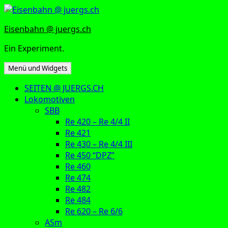
Zum
Inhalt
Eisenbahn @ juergs.ch
springen
Ein Experiment.
Menü und Widgets
SEITEN @ JUERGS.CH
Lokomotiven
SBB
Re 420 – Re 4/4 II
Re 421
Re 430 – Re 4/4 III
Re 450 “DPZ”
Re 460
Re 474
Re 482
Re 484
Re 620 – Re 6/6
ASm