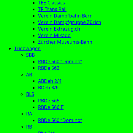
TEE-Classics
TR Trans Rail
Verein Dampfbahn Bern
Verein Dampfgruppe Zürich
Verein Extrazug.ch
Verein Mikado
Zürcher Museums-Bahn
Triebwagen
SBB
RBDe 560 “Domino”
RBDe 562
AB
ABDeh 2/4
BDeh 3/6
BLS
RBDe 565
RBDe 566 II
RA
RBDe 560 “Domino”
RB