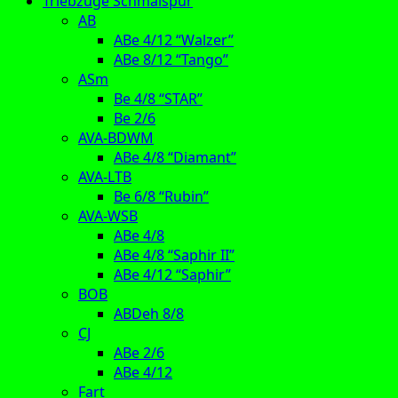
Triebzüge Schmalspur
AB
ABe 4/12 “Walzer”
ABe 8/12 “Tango”
ASm
Be 4/8 “STAR”
Be 2/6
AVA-BDWM
ABe 4/8 “Diamant”
AVA-LTB
Be 6/8 “Rubin”
AVA-WSB
ABe 4/8
ABe 4/8 “Saphir II”
ABe 4/12 “Saphir”
BOB
ABDeh 8/8
CJ
ABe 2/6
ABe 4/12
Fart