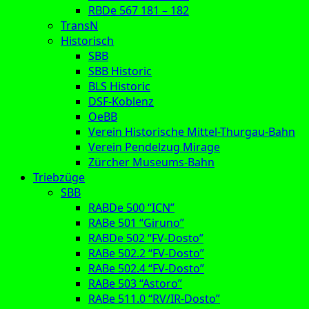
RBDe 567 181 – 182
TransN
Historisch
SBB
SBB Historic
BLS Historic
DSF-Koblenz
OeBB
Verein Historische Mittel-Thurgau-Bahn
Verein Pendelzug Mirage
Zürcher Museums-Bahn
Triebzüge
SBB
RABDe 500 “ICN”
RABe 501 “Giruno”
RABDe 502 “FV-Dosto”
RABe 502.2 “FV-Dosto”
RABe 502.4 “FV-Dosto”
RABe 503 “Astoro”
RABe 511.0 “RV/IR-Dosto”