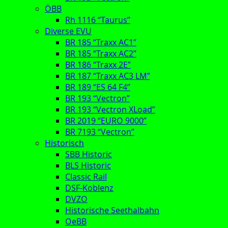
ÖBB
Rh 1116 “Taurus”
Diverse EVU
BR 185 “Traxx AC1”
BR 185 “Traxx AC2”
BR 186 “Traxx 2E”
BR 187 “Traxx AC3 LM”
BR 189 “ES 64 F4”
BR 193 “Vectron”
BR 193 “Vectron XLoad”
BR 2019 “EURO 9000”
BR 7193 “Vectron”
Historisch
SBB Historic
BLS Historic
Classic Rail
DSF-Koblenz
DVZO
Historische Seethalbahn
OeBB