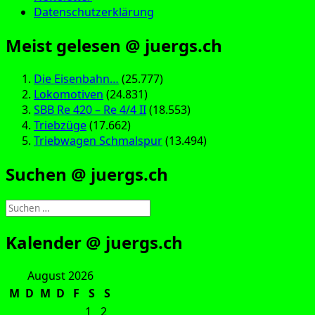
Datenschutzerklärung
Meist gelesen @ juergs.ch
Die Eisenbahn…
(25.777)
Lokomotiven
(24.831)
SBB Re 420 – Re 4/4 II
(18.553)
Triebzüge
(17.662)
Triebwagen Schmalspur
(13.494)
Suchen @ juergs.ch
Suchen
nach:
Kalender @ juergs.ch
August 2026
M
D
M
D
F
S
S
1
2