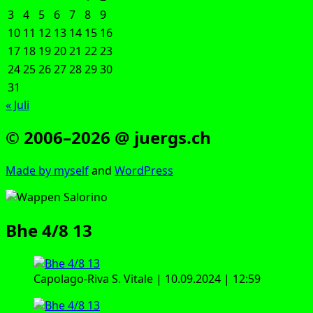
3
4
5
6
7
8
9
10
11
12
13
14
15
16
17
18
19
20
21
22
23
24
25
26
27
28
29
30
31
« Juli
© 2006–2026 @ juergs.ch
Made by mys­elf
and
Word­Press
Bhe 4/8 13
Capo­la­go-Riva S. Vita­le | 10.09.2024 | 12:59