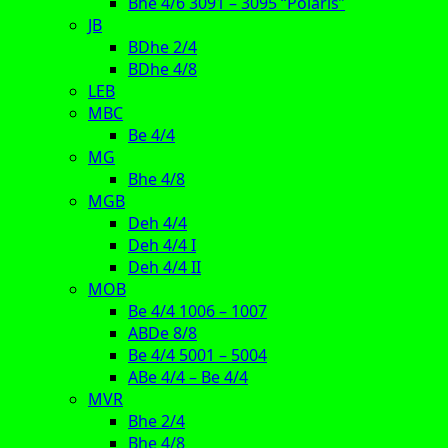
Bhe 4/6 3091 – 3095 “Polaris”
JB
BDhe 2/4
BDhe 4/8
LEB
MBC
Be 4/4
MG
Bhe 4/8
MGB
Deh 4/4
Deh 4/4 I
Deh 4/4 II
MOB
Be 4/4 1006 – 1007
ABDe 8/8
Be 4/4 5001 – 5004
ABe 4/4 – Be 4/4
MVR
Bhe 2/4
Bhe 4/8