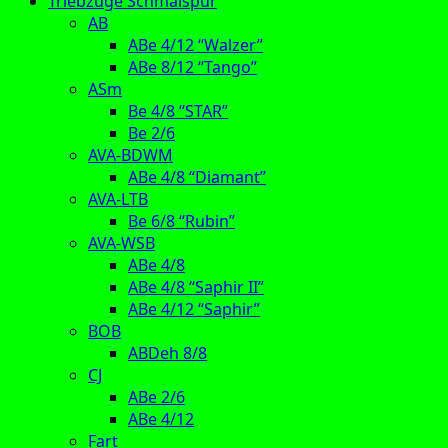
Triebzüge Schmalspur
AB
ABe 4/12 “Walzer”
ABe 8/12 “Tango”
ASm
Be 4/8 “STAR”
Be 2/6
AVA-BDWM
ABe 4/8 “Diamant”
AVA-LTB
Be 6/8 “Rubin”
AVA-WSB
ABe 4/8
ABe 4/8 “Saphir II”
ABe 4/12 “Saphir”
BOB
ABDeh 8/8
CJ
ABe 2/6
ABe 4/12
Fart