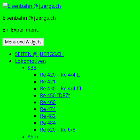
Zum
Inhalt
Eisenbahn @ juergs.ch
springen
Ein Experiment.
Menü und Widgets
SEITEN @ JUERGS.CH
Lokomotiven
SBB
Re 420 – Re 4/4 II
Re 421
Re 430 – Re 4/4 III
Re 450 “DPZ”
Re 460
Re 474
Re 482
Re 484
Re 620 – Re 6/6
ASm