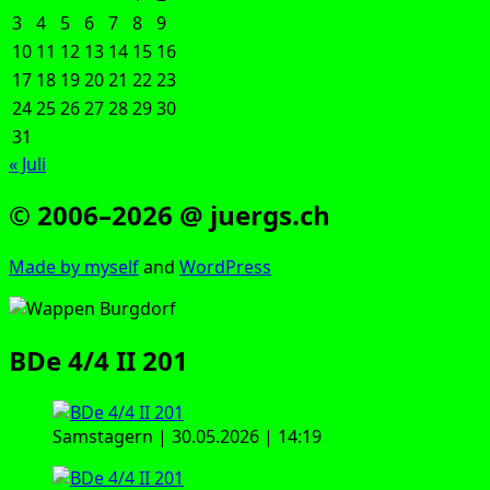
3
4
5
6
7
8
9
10
11
12
13
14
15
16
17
18
19
20
21
22
23
24
25
26
27
28
29
30
31
« Juli
© 2006–2026 @ juergs.ch
Made by mys­elf
and
Word­Press
BDe 4/4 II 201
Sams­ta­gern | 30.05.2026 | 14:19