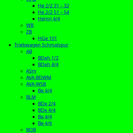
He 2/2 31 – 32
He 2/2 51 – 54
He(m) 4/4
WB
ZB
HGe 101
Triebwagen Schmalspur
AB
BDeh 1/2
BDeh 4/4
ASm
AVA-BDWM
AVA-WSB
Be 4/4
BLM
BDe 2/4
BDe 4/4
Be 4/4
Be 4/6
BOB