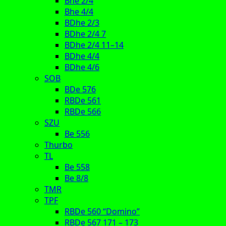
Bhe 2/4
Bhe 4/4
BDhe 2/3
BDhe 2/4 7
BDhe 2/4 11–14
BDhe 4/4
BDhe 4/6
SOB
BDe 576
RBDe 561
RBDe 566
SZU
Be 556
Thurbo
TL
Be 558
Be 8/8
TMR
TPF
RBDe 560 “Domino”
RBDe 567 171 – 173