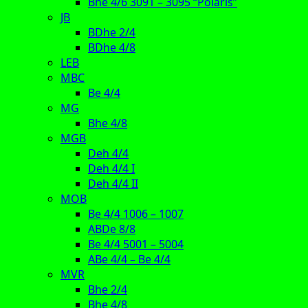
Bhe 4/6 3091 – 3095 “Polaris”
JB
BDhe 2/4
BDhe 4/8
LEB
MBC
Be 4/4
MG
Bhe 4/8
MGB
Deh 4/4
Deh 4/4 I
Deh 4/4 II
MOB
Be 4/4 1006 – 1007
ABDe 8/8
Be 4/4 5001 – 5004
ABe 4/4 – Be 4/4
MVR
Bhe 2/4
Bhe 4/8