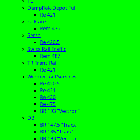
TL
Dampflok-Depot Full
Re 421
railCare
Rem 476
Sersa
Re 420.5
Swiss Rail Traffic
Rem 487
TR Trans Rail
Re 421
Widmer Rail Services
Re 420.5
Re 421
Re 430
Re 475
BR 193 “Vectron”
DB
BR 147.5 “Traxx”
BR 185 “Traxx”
BR 193 “Vectron”