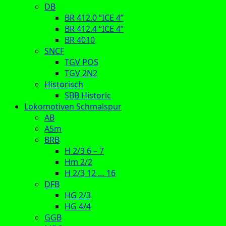
DB
BR 412.0 “ICE 4”
BR 412.4 “ICE 4”
BR 4010
SNCF
TGV POS
TGV 2N2
Historisch
SBB Historic
Lokomotiven Schmalspur
AB
ASm
BRB
H 2/3 6 – 7
Hm 2/2
H 2/3 12 … 16
DFB
HG 2/3
HG 4/4
GGB