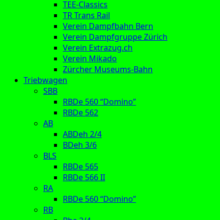
TEE-Classics
TR Trans Rail
Verein Dampfbahn Bern
Verein Dampfgruppe Zürich
Verein Extrazug.ch
Verein Mikado
Zürcher Museums-Bahn
Triebwagen
SBB
RBDe 560 “Domino”
RBDe 562
AB
ABDeh 2/4
BDeh 3/6
BLS
RBDe 565
RBDe 566 II
RA
RBDe 560 “Domino”
RB