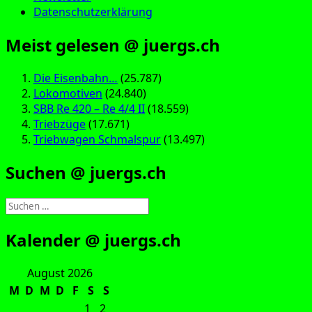
Datenschutzerklärung
Meist gelesen @ juergs.ch
Die Eisenbahn…
(25.787)
Lokomotiven
(24.840)
SBB Re 420 – Re 4/4 II
(18.559)
Triebzüge
(17.671)
Triebwagen Schmalspur
(13.497)
Suchen @ juergs.ch
Suchen
nach:
Kalender @ juergs.ch
August 2026
M
D
M
D
F
S
S
1
2