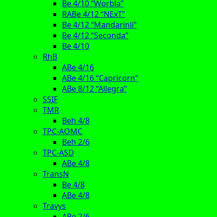
Be 4/10 “Worbla”
RABe 4/12 “NExT”
Be 4/12 “Mandarinli”
Be 4/12 “Seconda”
Be 4/10
RhB
ABe 4/16
ABe 4/16 “Capricorn”
ABe 8/12 “Allegra”
SSIF
TMR
Beh 4/8
TPC-AOMC
Beh 2/6
TPC-ASD
ABe 4/8
TransN
Be 4/8
ABe 4/8
Travys
ABe 2/6