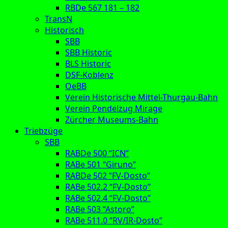
RBDe 567 181 – 182
TransN
Historisch
SBB
SBB Historic
BLS Historic
DSF-Koblenz
OeBB
Verein Historische Mittel-Thurgau-Bahn
Verein Pendelzug Mirage
Zürcher Museums-Bahn
Triebzüge
SBB
RABDe 500 “ICN”
RABe 501 “Giruno”
RABDe 502 “FV-Dosto”
RABe 502.2 “FV-Dosto”
RABe 502.4 “FV-Dosto”
RABe 503 “Astoro”
RABe 511.0 “RV/IR-Dosto”