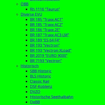
ÖBB
Rh 1116 “Taurus”
Diverse EVU
BR 185 “Traxx AC1”
BR 185 “Traxx AC2”
BR 186 “Traxx 2E”
BR 187 “Traxx AC3 LM”
BR 189 “ES 64 F4”
BR 193 “Vectron”
BR 193 “Vectron XLoad”
BR 2019 “EURO 9000”
BR 7193 “Vectron”
Historisch
SBB Historic
BLS Historic
Classic Rail
DSF-Koblenz
DVZO
Historische Seethalbahn
OeBB