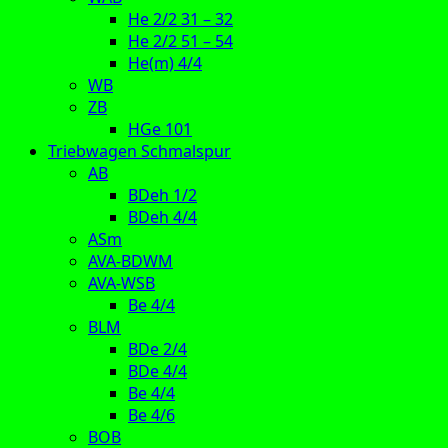
He 2/2 31 – 32
He 2/2 51 – 54
He(m) 4/4
WB
ZB
HGe 101
Triebwagen Schmalspur
AB
BDeh 1/2
BDeh 4/4
ASm
AVA-BDWM
AVA-WSB
Be 4/4
BLM
BDe 2/4
BDe 4/4
Be 4/4
Be 4/6
BOB