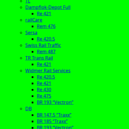
TL
Dampflok-Depot Full
Re 421
railCare
Rem 476
Sersa
Re 420.5
Swiss Rail Traffic
Rem 487
TR Trans Rail
Re 421
Widmer Rail Services
Re 420.5
Re 421
Re 430
Re 475
BR 193 “Vectron”
DB
BR 147.5 “Traxx”
BR 185 “Traxx”
BR 193 “Vectron”