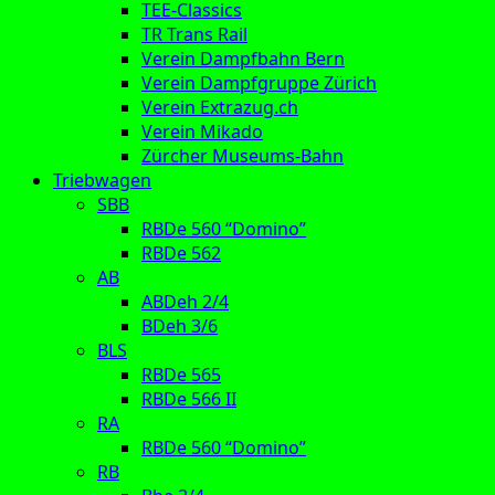
TEE-Classics
TR Trans Rail
Verein Dampfbahn Bern
Verein Dampfgruppe Zürich
Verein Extrazug.ch
Verein Mikado
Zürcher Museums-Bahn
Triebwagen
SBB
RBDe 560 “Domino”
RBDe 562
AB
ABDeh 2/4
BDeh 3/6
BLS
RBDe 565
RBDe 566 II
RA
RBDe 560 “Domino”
RB