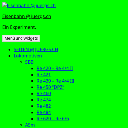
Zum
Inhalt
Eisenbahn @ juergs.ch
springen
Ein Experiment.
Menü und Widgets
SEITEN @ JUERGS.CH
Lokomotiven
SBB
Re 420 – Re 4/4 II
Re 421
Re 430 – Re 4/4 III
Re 450 “DPZ”
Re 460
Re 474
Re 482
Re 484
Re 620 – Re 6/6
ASm