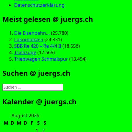
Datenschutzerklärung
Meist gelesen @ juergs.ch
Die Eisenbahn…
(25.780)
Lokomotiven
(24.831)
SBB Re 420 – Re 4/4 II
(18.556)
Triebzüge
(17.665)
Triebwagen Schmalspur
(13.494)
Suchen @ juergs.ch
Suchen
nach:
Kalender @ juergs.ch
August 2026
M
D
M
D
F
S
S
1
2