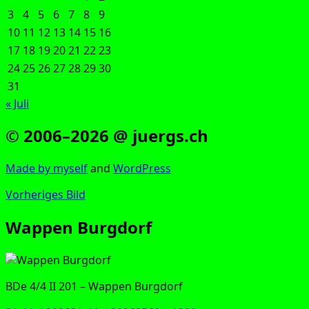
3
4
5
6
7
8
9
10
11
12
13
14
15
16
17
18
19
20
21
22
23
24
25
26
27
28
29
30
31
« Juli
© 2006–2026 @ juergs.ch
Made by mys­elf
and
Word­Press
Vorheriges Bild
Wappen Burgdorf
BDe 4/4 II 201 – Wap­pen Burgdorf