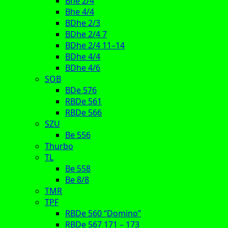
Bhe 2/4
Bhe 4/4
BDhe 2/3
BDhe 2/4 7
BDhe 2/4 11–14
BDhe 4/4
BDhe 4/6
SOB
BDe 576
RBDe 561
RBDe 566
SZU
Be 556
Thurbo
TL
Be 558
Be 8/8
TMR
TPF
RBDe 560 “Domino”
RBDe 567 171 – 173