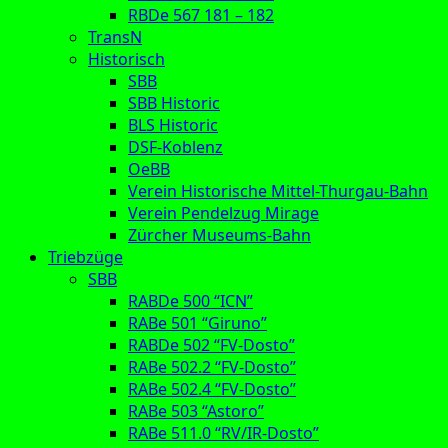
RBDe 567 181 – 182
TransN
Historisch
SBB
SBB Historic
BLS Historic
DSF-Koblenz
OeBB
Verein Historische Mittel-Thurgau-Bahn
Verein Pendelzug Mirage
Zürcher Museums-Bahn
Triebzüge
SBB
RABDe 500 “ICN”
RABe 501 “Giruno”
RABDe 502 “FV-Dosto”
RABe 502.2 “FV-Dosto”
RABe 502.4 “FV-Dosto”
RABe 503 “Astoro”
RABe 511.0 “RV/IR-Dosto”