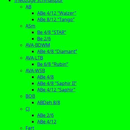
Triebzüge Schmalspur
AB
ABe 4/12 “Walzer”
ABe 8/12 “Tango”
ASm
Be 4/8 “STAR”
Be 2/6
AVA-BDWM
ABe 4/8 “Diamant”
AVA-LTB
Be 6/8 “Rubin”
AVA-WSB
ABe 4/8
ABe 4/8 “Saphir II”
ABe 4/12 “Saphir”
BOB
ABDeh 8/8
CJ
ABe 2/6
ABe 4/12
Fart