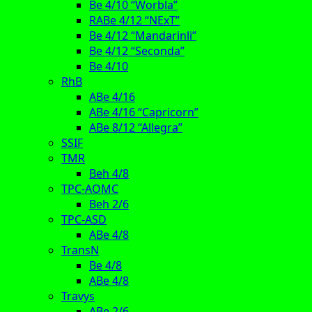
Be 4/10 “Worbla”
RABe 4/12 “NExT”
Be 4/12 “Mandarinli”
Be 4/12 “Seconda”
Be 4/10
RhB
ABe 4/16
ABe 4/16 “Capricorn”
ABe 8/12 “Allegra”
SSIF
TMR
Beh 4/8
TPC-AOMC
Beh 2/6
TPC-ASD
ABe 4/8
TransN
Be 4/8
ABe 4/8
Travys
ABe 2/6