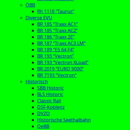
ÖBB
Rh 1116 “Taurus”
Diverse EVU
BR 185 “Traxx AC1”
BR 185 “Traxx AC2”
BR 186 “Traxx 2E”
BR 187 “Traxx AC3 LM”
BR 189 “ES 64 F4”
BR 193 “Vectron”
BR 193 “Vectron XLoad”
BR 2019 “EURO 9000”
BR 7193 “Vectron”
Historisch
SBB Historic
BLS Historic
Classic Rail
DSF-Koblenz
DVZO
Historische Seethalbahn
OeBB