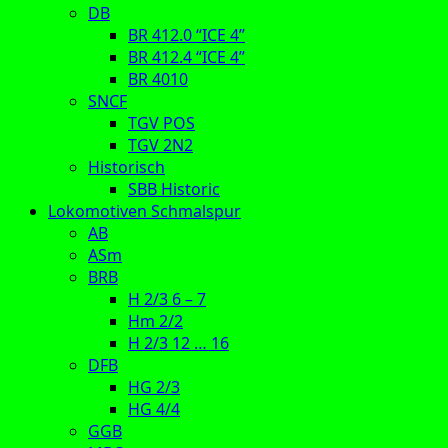
DB
BR 412.0 “ICE 4”
BR 412.4 “ICE 4”
BR 4010
SNCF
TGV POS
TGV 2N2
Historisch
SBB Historic
Lokomotiven Schmalspur
AB
ASm
BRB
H 2/3 6 – 7
Hm 2/2
H 2/3 12 … 16
DFB
HG 2/3
HG 4/4
GGB