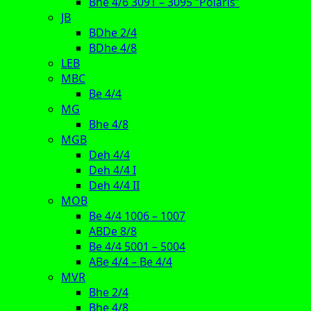
Bhe 4/6 3091 – 3095 “Polaris”
JB
BDhe 2/4
BDhe 4/8
LEB
MBC
Be 4/4
MG
Bhe 4/8
MGB
Deh 4/4
Deh 4/4 I
Deh 4/4 II
MOB
Be 4/4 1006 – 1007
ABDe 8/8
Be 4/4 5001 – 5004
ABe 4/4 – Be 4/4
MVR
Bhe 2/4
Bhe 4/8