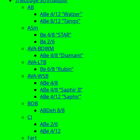
Triebzüge Schmalspur
AB
ABe 4/12 “Walzer”
ABe 8/12 “Tango”
ASm
Be 4/8 “STAR”
Be 2/6
AVA-BDWM
ABe 4/8 “Diamant”
AVA-LTB
Be 6/8 “Rubin”
AVA-WSB
ABe 4/8
ABe 4/8 “Saphir II”
ABe 4/12 “Saphir”
BOB
ABDeh 8/8
CJ
ABe 2/6
ABe 4/12
Fart