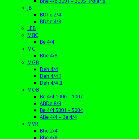
Bhe 4/6 3091 – 3095 “Polaris”
JB
BDhe 2/4
BDhe 4/8
LEB
MBC
Be 4/4
MG
Bhe 4/8
MGB
Deh 4/4
Deh 4/4 I
Deh 4/4 II
MOB
Be 4/4 1006 – 1007
ABDe 8/8
Be 4/4 5001 – 5004
ABe 4/4 – Be 4/4
MVR
Bhe 2/4
Bhe 4/8