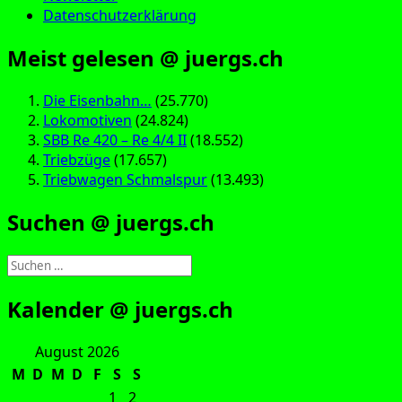
Datenschutzerklärung
Meist gelesen @ juergs.ch
Die Eisenbahn…
(25.770)
Lokomotiven
(24.824)
SBB Re 420 – Re 4/4 II
(18.552)
Triebzüge
(17.657)
Triebwagen Schmalspur
(13.493)
Suchen @ juergs.ch
Suchen
nach:
Kalender @ juergs.ch
August 2026
M
D
M
D
F
S
S
1
2