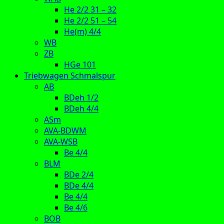
He 2/2 31 – 32
He 2/2 51 – 54
He(m) 4/4
WB
ZB
HGe 101
Triebwagen Schmalspur
AB
BDeh 1/2
BDeh 4/4
ASm
AVA-BDWM
AVA-WSB
Be 4/4
BLM
BDe 2/4
BDe 4/4
Be 4/4
Be 4/6
BOB