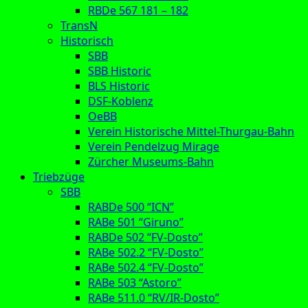
RBDe 567 181 – 182
TransN
Historisch
SBB
SBB Historic
BLS Historic
DSF-Koblenz
OeBB
Verein Historische Mittel-Thurgau-Bahn
Verein Pendelzug Mirage
Zürcher Museums-Bahn
Triebzüge
SBB
RABDe 500 “ICN”
RABe 501 “Giruno”
RABDe 502 “FV-Dosto”
RABe 502.2 “FV-Dosto”
RABe 502.4 “FV-Dosto”
RABe 503 “Astoro”
RABe 511.0 “RV/IR-Dosto”