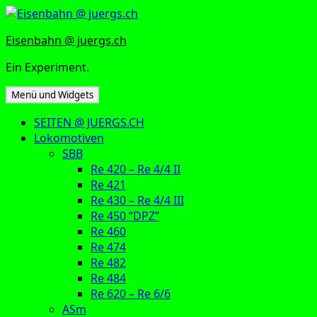
Zum
Inhalt
Eisenbahn @ juergs.ch
springen
Ein Experiment.
Menü und Widgets
SEITEN @ JUERGS.CH
Lokomotiven
SBB
Re 420 – Re 4/4 II
Re 421
Re 430 – Re 4/4 III
Re 450 “DPZ”
Re 460
Re 474
Re 482
Re 484
Re 620 – Re 6/6
ASm