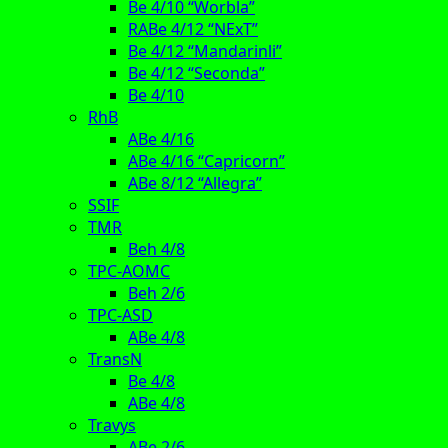
Be 4/10 “Worbla”
RABe 4/12 “NExT”
Be 4/12 “Mandarinli”
Be 4/12 “Seconda”
Be 4/10
RhB
ABe 4/16
ABe 4/16 “Capricorn”
ABe 8/12 “Allegra”
SSIF
TMR
Beh 4/8
TPC-AOMC
Beh 2/6
TPC-ASD
ABe 4/8
TransN
Be 4/8
ABe 4/8
Travys
ABe 2/6