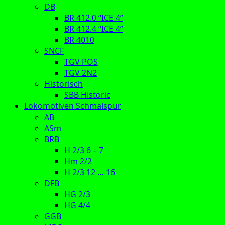
DB
BR 412.0 “ICE 4”
BR 412.4 “ICE 4”
BR 4010
SNCF
TGV POS
TGV 2N2
Historisch
SBB Historic
Lokomotiven Schmalspur
AB
ASm
BRB
H 2/3 6 – 7
Hm 2/2
H 2/3 12 … 16
DFB
HG 2/3
HG 4/4
GGB