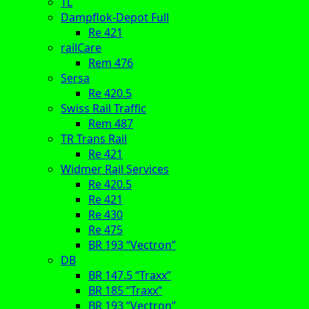
TL
Dampflok-Depot Full
Re 421
railCare
Rem 476
Sersa
Re 420.5
Swiss Rail Traffic
Rem 487
TR Trans Rail
Re 421
Widmer Rail Services
Re 420.5
Re 421
Re 430
Re 475
BR 193 “Vectron”
DB
BR 147.5 “Traxx”
BR 185 “Traxx”
BR 193 “Vectron”