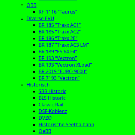
ÖBB
Rh 1116 “Taurus”
Diverse EVU
BR 185 “Traxx AC1”
BR 185 “Traxx AC2”
BR 186 “Traxx 2E”
BR 187 “Traxx AC3 LM”
BR 189 “ES 64 F4”
BR 193 “Vectron”
BR 193 “Vectron XLoad”
BR 2019 “EURO 9000”
BR 7193 “Vectron”
Historisch
SBB Historic
BLS Historic
Classic Rail
DSF-Koblenz
DVZO
Historische Seethalbahn
OeBB