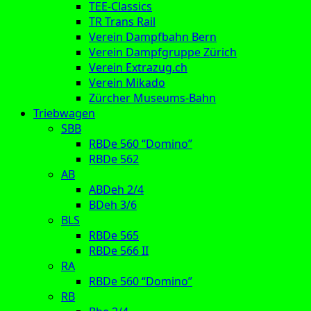
TEE-Classics
TR Trans Rail
Verein Dampfbahn Bern
Verein Dampfgruppe Zürich
Verein Extrazug.ch
Verein Mikado
Zürcher Museums-Bahn
Triebwagen
SBB
RBDe 560 “Domino”
RBDe 562
AB
ABDeh 2/4
BDeh 3/6
BLS
RBDe 565
RBDe 566 II
RA
RBDe 560 “Domino”
RB