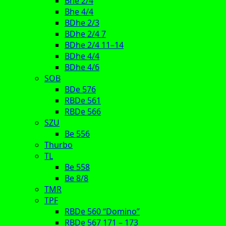
Bhe 2/4
Bhe 4/4
BDhe 2/3
BDhe 2/4 7
BDhe 2/4 11–14
BDhe 4/4
BDhe 4/6
SOB
BDe 576
RBDe 561
RBDe 566
SZU
Be 556
Thurbo
TL
Be 558
Be 8/8
TMR
TPF
RBDe 560 “Domino”
RBDe 567 171 – 173