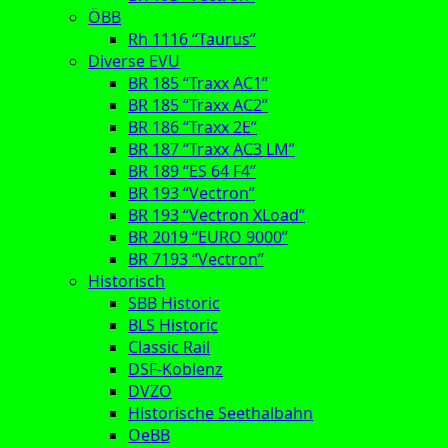
ÖBB
Rh 1116 “Taurus”
Diverse EVU
BR 185 “Traxx AC1”
BR 185 “Traxx AC2”
BR 186 “Traxx 2E”
BR 187 “Traxx AC3 LM”
BR 189 “ES 64 F4”
BR 193 “Vectron”
BR 193 “Vectron XLoad”
BR 2019 “EURO 9000”
BR 7193 “Vectron”
Historisch
SBB Historic
BLS Historic
Classic Rail
DSF-Koblenz
DVZO
Historische Seethalbahn
OeBB