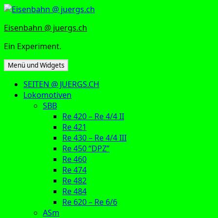
Zum
Inhalt
Eisenbahn @ juergs.ch
springen
Ein Experiment.
Menü und Widgets
SEITEN @ JUERGS.CH
Lokomotiven
SBB
Re 420 – Re 4/4 II
Re 421
Re 430 – Re 4/4 III
Re 450 “DPZ”
Re 460
Re 474
Re 482
Re 484
Re 620 – Re 6/6
ASm