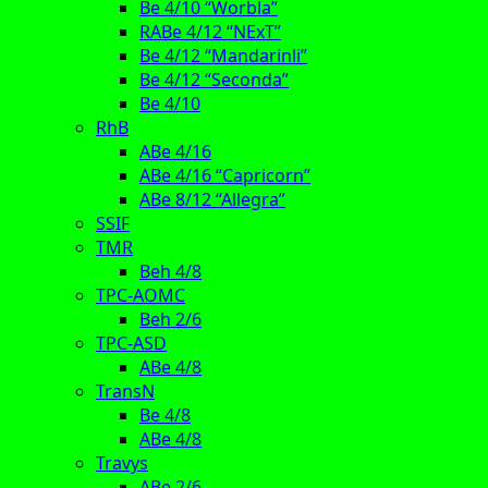
Be 4/10 “Worbla”
RABe 4/12 “NExT”
Be 4/12 “Mandarinli”
Be 4/12 “Seconda”
Be 4/10
RhB
ABe 4/16
ABe 4/16 “Capricorn”
ABe 8/12 “Allegra”
SSIF
TMR
Beh 4/8
TPC-AOMC
Beh 2/6
TPC-ASD
ABe 4/8
TransN
Be 4/8
ABe 4/8
Travys
ABe 2/6