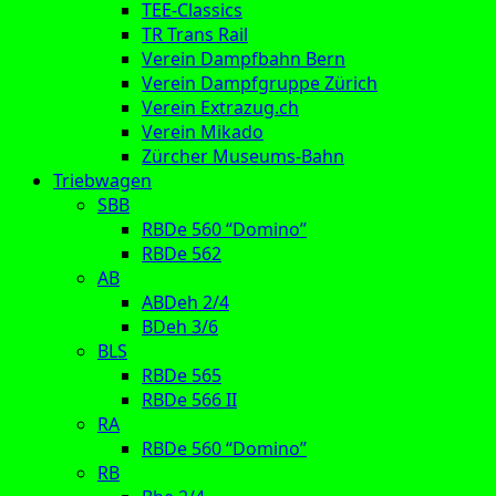
TEE-Classics
TR Trans Rail
Verein Dampfbahn Bern
Verein Dampfgruppe Zürich
Verein Extrazug.ch
Verein Mikado
Zürcher Museums-Bahn
Triebwagen
SBB
RBDe 560 “Domino”
RBDe 562
AB
ABDeh 2/4
BDeh 3/6
BLS
RBDe 565
RBDe 566 II
RA
RBDe 560 “Domino”
RB