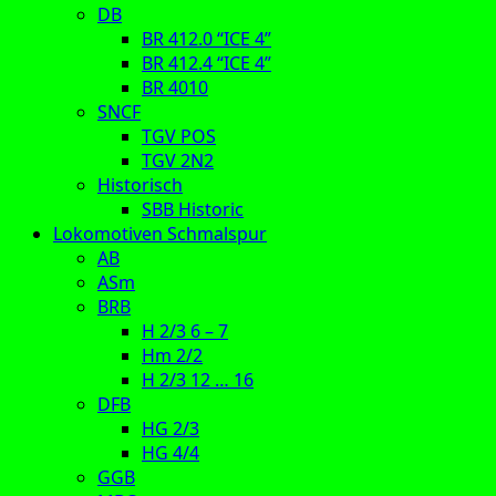
DB
BR 412.0 “ICE 4”
BR 412.4 “ICE 4”
BR 4010
SNCF
TGV POS
TGV 2N2
Historisch
SBB Historic
Lokomotiven Schmalspur
AB
ASm
BRB
H 2/3 6 – 7
Hm 2/2
H 2/3 12 … 16
DFB
HG 2/3
HG 4/4
GGB