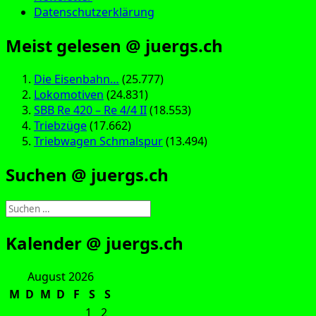
Datenschutzerklärung
Meist gelesen @ juergs.ch
Die Eisenbahn…
(25.777)
Lokomotiven
(24.831)
SBB Re 420 – Re 4/4 II
(18.553)
Triebzüge
(17.662)
Triebwagen Schmalspur
(13.494)
Suchen @ juergs.ch
Suchen
nach:
Kalender @ juergs.ch
August 2026
M
D
M
D
F
S
S
1
2