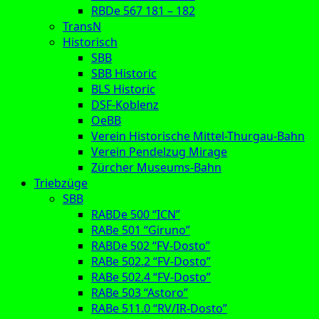
RBDe 567 181 – 182
TransN
Historisch
SBB
SBB Historic
BLS Historic
DSF-Koblenz
OeBB
Verein Historische Mittel-Thurgau-Bahn
Verein Pendelzug Mirage
Zürcher Museums-Bahn
Triebzüge
SBB
RABDe 500 “ICN”
RABe 501 “Giruno”
RABDe 502 “FV-Dosto”
RABe 502.2 “FV-Dosto”
RABe 502.4 “FV-Dosto”
RABe 503 “Astoro”
RABe 511.0 “RV/IR-Dosto”