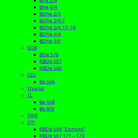
Bhe 2/4
Bhe 4/4
BDhe 2/3
BDhe 2/4 7
BDhe 2/4 11–14
BDhe 4/4
BDhe 4/6
SOB
BDe 576
RBDe 561
RBDe 566
SZU
Be 556
Thurbo
TL
Be 558
Be 8/8
TMR
TPF
RBDe 560 “Domino”
RBDe 567 171 – 173