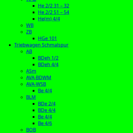
He 2/2 31 – 32
He 2/2 51 – 54
He(m) 4/4
WB
ZB
HGe 101
Triebwagen Schmalspur
AB
BDeh 1/2
BDeh 4/4
ASm
AVA-BDWM
AVA-WSB
Be 4/4
BLM
BDe 2/4
BDe 4/4
Be 4/4
Be 4/6
BOB