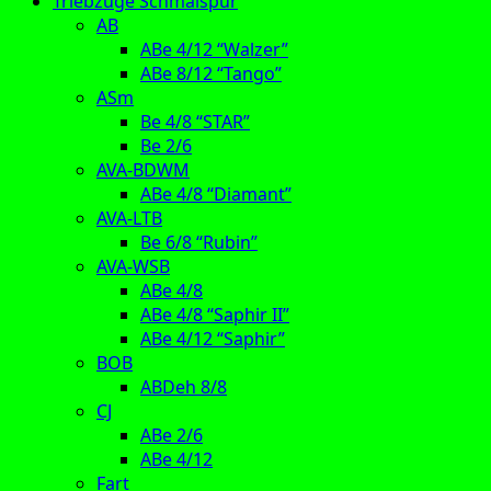
Triebzüge Schmalspur
AB
ABe 4/12 “Walzer”
ABe 8/12 “Tango”
ASm
Be 4/8 “STAR”
Be 2/6
AVA-BDWM
ABe 4/8 “Diamant”
AVA-LTB
Be 6/8 “Rubin”
AVA-WSB
ABe 4/8
ABe 4/8 “Saphir II”
ABe 4/12 “Saphir”
BOB
ABDeh 8/8
CJ
ABe 2/6
ABe 4/12
Fart