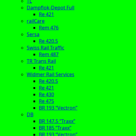
TL
Dampflok-Depot Full
Re 421
railCare
Rem 476
Sersa
Re 420.5
Swiss Rail Traffic
Rem 487
TR Trans Rail
Re 421
Widmer Rail Services
Re 420.5
Re 421
Re 430
Re 475
BR 193 “Vectron”
DB
BR 147.5 “Traxx”
BR 185 “Traxx”
BR 193 “Vectron”