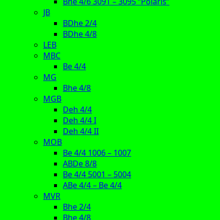
Bhe 4/6 3091 – 3095 “Polaris”
JB
BDhe 2/4
BDhe 4/8
LEB
MBC
Be 4/4
MG
Bhe 4/8
MGB
Deh 4/4
Deh 4/4 I
Deh 4/4 II
MOB
Be 4/4 1006 – 1007
ABDe 8/8
Be 4/4 5001 – 5004
ABe 4/4 – Be 4/4
MVR
Bhe 2/4
Bhe 4/8