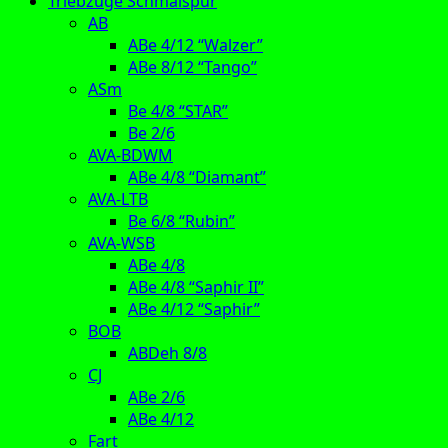
Triebzüge Schmalspur
AB
ABe 4/12 “Walzer”
ABe 8/12 “Tango”
ASm
Be 4/8 “STAR”
Be 2/6
AVA-BDWM
ABe 4/8 “Diamant”
AVA-LTB
Be 6/8 “Rubin”
AVA-WSB
ABe 4/8
ABe 4/8 “Saphir II”
ABe 4/12 “Saphir”
BOB
ABDeh 8/8
CJ
ABe 2/6
ABe 4/12
Fart