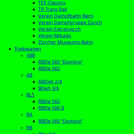
TEE-Classics
TR Trans Rail
Verein Dampfbahn Bern
Verein Dampfgruppe Zürich
Verein Extrazug.ch
Verein Mikado
Zürcher Museums-Bahn
Triebwagen
SBB
RBDe 560 “Domino”
RBDe 562
AB
ABDeh 2/4
BDeh 3/6
BLS
RBDe 565
RBDe 566 II
RA
RBDe 560 “Domino”
RB