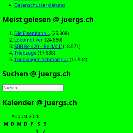
Datenschutzerklärung
Meist gelesen @ juergs.ch
Die Eisenbahn…
(25.808)
Lokomotiven
(24.860)
SBB Re 420 – Re 4/4 II
(18.571)
Triebzüge
(17.688)
Triebwagen Schmalspur
(13.504)
Suchen @ juergs.ch
Suchen
nach:
Kalender @ juergs.ch
August 2026
M
D
M
D
F
S
S
1
2