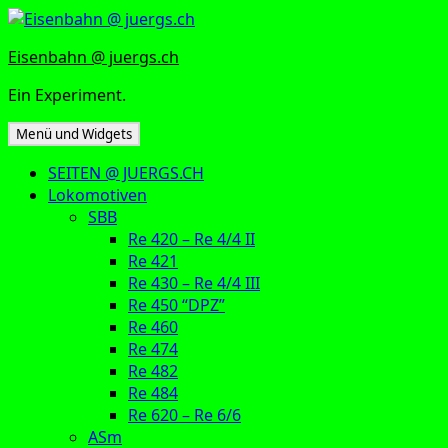
Zum
Inhalt
Eisenbahn @ juergs.ch
springen
Ein Experiment.
Menü und Widgets
SEITEN @ JUERGS.CH
Lokomotiven
SBB
Re 420 – Re 4/4 II
Re 421
Re 430 – Re 4/4 III
Re 450 “DPZ”
Re 460
Re 474
Re 482
Re 484
Re 620 – Re 6/6
ASm