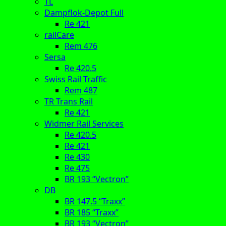
TL
Dampflok-Depot Full
Re 421
railCare
Rem 476
Sersa
Re 420.5
Swiss Rail Traffic
Rem 487
TR Trans Rail
Re 421
Widmer Rail Services
Re 420.5
Re 421
Re 430
Re 475
BR 193 “Vectron”
DB
BR 147.5 “Traxx”
BR 185 “Traxx”
BR 193 “Vectron”