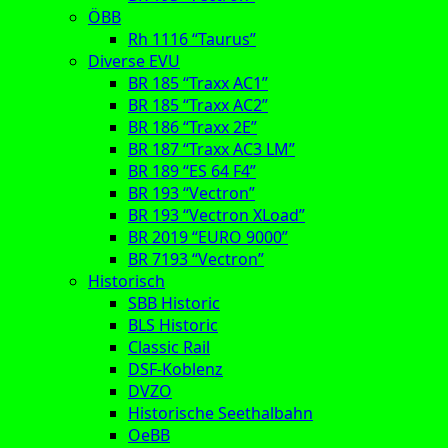
ÖBB
Rh 1116 “Taurus”
Diverse EVU
BR 185 “Traxx AC1”
BR 185 “Traxx AC2”
BR 186 “Traxx 2E”
BR 187 “Traxx AC3 LM”
BR 189 “ES 64 F4”
BR 193 “Vectron”
BR 193 “Vectron XLoad”
BR 2019 “EURO 9000”
BR 7193 “Vectron”
Historisch
SBB Historic
BLS Historic
Classic Rail
DSF-Koblenz
DVZO
Historische Seethalbahn
OeBB