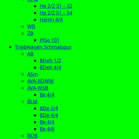
He 2/2 31 – 32
He 2/2 51 – 54
He(m) 4/4
WB
ZB
HGe 101
Triebwagen Schmalspur
AB
BDeh 1/2
BDeh 4/4
ASm
AVA-BDWM
AVA-WSB
Be 4/4
BLM
BDe 2/4
BDe 4/4
Be 4/4
Be 4/6
BOB