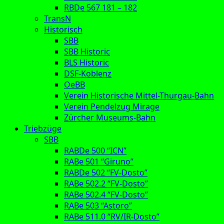
RBDe 567 181 – 182
TransN
Historisch
SBB
SBB Historic
BLS Historic
DSF-Koblenz
OeBB
Verein Historische Mittel-Thurgau-Bahn
Verein Pendelzug Mirage
Zürcher Museums-Bahn
Triebzüge
SBB
RABDe 500 “ICN”
RABe 501 “Giruno”
RABDe 502 “FV-Dosto”
RABe 502.2 “FV-Dosto”
RABe 502.4 “FV-Dosto”
RABe 503 “Astoro”
RABe 511.0 “RV/IR-Dosto”