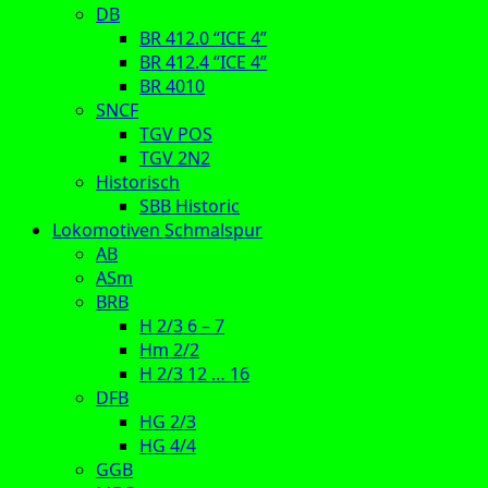
DB
BR 412.0 “ICE 4”
BR 412.4 “ICE 4”
BR 4010
SNCF
TGV POS
TGV 2N2
Historisch
SBB Historic
Lokomotiven Schmalspur
AB
ASm
BRB
H 2/3 6 – 7
Hm 2/2
H 2/3 12 … 16
DFB
HG 2/3
HG 4/4
GGB