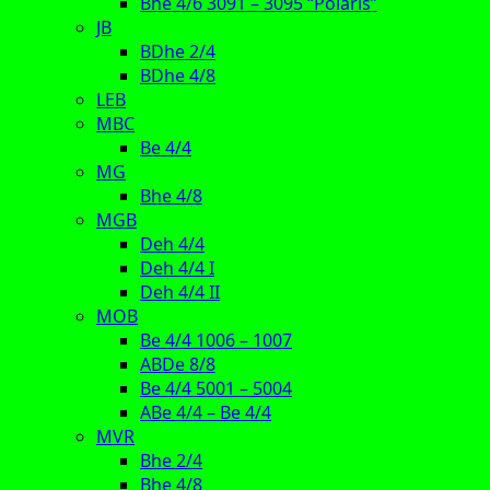
Bhe 4/6 3091 – 3095 “Polaris”
JB
BDhe 2/4
BDhe 4/8
LEB
MBC
Be 4/4
MG
Bhe 4/8
MGB
Deh 4/4
Deh 4/4 I
Deh 4/4 II
MOB
Be 4/4 1006 – 1007
ABDe 8/8
Be 4/4 5001 – 5004
ABe 4/4 – Be 4/4
MVR
Bhe 2/4
Bhe 4/8