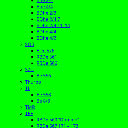
Bhe 2/4
Bhe 4/4
BDhe 2/3
BDhe 2/4 7
BDhe 2/4 11–14
BDhe 4/4
BDhe 4/6
SOB
BDe 576
RBDe 561
RBDe 566
SZU
Be 556
Thurbo
TL
Be 558
Be 8/8
TMR
TPF
RBDe 560 “Domino”
RBDe 567 171 – 173