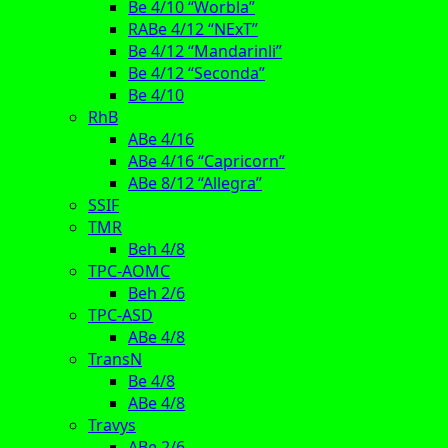
Be 4/10 “Worbla”
RABe 4/12 “NExT”
Be 4/12 “Mandarinli”
Be 4/12 “Seconda”
Be 4/10
RhB
ABe 4/16
ABe 4/16 “Capricorn”
ABe 8/12 “Allegra”
SSIF
TMR
Beh 4/8
TPC-AOMC
Beh 2/6
TPC-ASD
ABe 4/8
TransN
Be 4/8
ABe 4/8
Travys
ABe 2/6