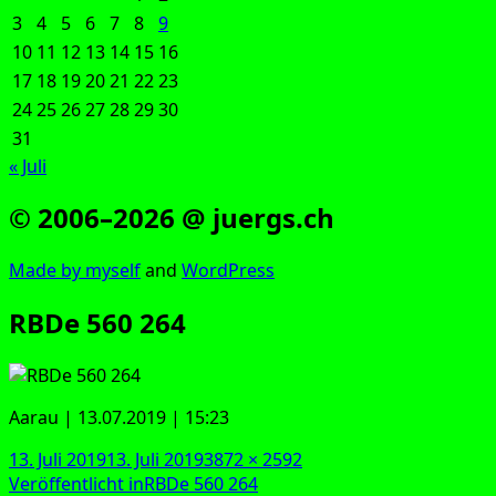
3
4
5
6
7
8
9
10
11
12
13
14
15
16
17
18
19
20
21
22
23
24
25
26
27
28
29
30
31
« Juli
© 2006–2026 @ juergs.ch
Made by mys­elf
and
Word­Press
RBDe 560 264
Aar­au | 13.07.2019 | 15:23
Veröffentlicht
Originalgröße
13. Juli 2019
13. Juli 2019
3872 × 2592
am
Beitragsnavigation
Veröffentlicht in
RBDe 560 264