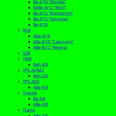
Be 4/10 “Worbla”
RABe 4/12 “NExT”
Be 4/12 “Mandarinli”
Be 4/12 “Seconda”
Be 4/10
RhB
ABe 4/16
ABe 4/16 “Capricorn”
ABe 8/12 “Allegra”
SSIF
TMR
Beh 4/8
TPC-AOMC
Beh 2/6
TPC-ASD
ABe 4/8
TransN
Be 4/8
ABe 4/8
Travys
ABe 2/6