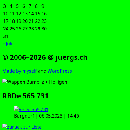
3
4
5
6
7
8
9
10
11
12
13
14
15
16
17
18
19
20
21
22
23
24
25
26
27
28
29
30
31
« Juli
© 2006–2026 @ juergs.ch
Made by mys­elf
and
Word­Press
RBDe 565 731
Burg­dorf | 06.05.2023 | 14:46