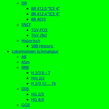
DB
BR 412.0 “ICE 4”
BR 412.4 “ICE 4”
BR 4010
SNCF
TGV POS
TGV 2N2
Historisch
SBB Historic
Lokomotiven Schmalspur
AB
ASm
BRB
H 2/3 6 – 7
Hm 2/2
H 2/3 12 … 16
DFB
HG 2/3
HG 4/4
GGB