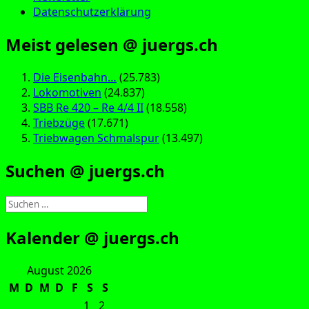
Datenschutzerklärung
Meist gelesen @ juergs.ch
Die Eisenbahn…
(25.783)
Lokomotiven
(24.837)
SBB Re 420 – Re 4/4 II
(18.558)
Triebzüge
(17.671)
Triebwagen Schmalspur
(13.497)
Suchen @ juergs.ch
Suchen
nach:
Kalender @ juergs.ch
August 2026
M
D
M
D
F
S
S
1
2