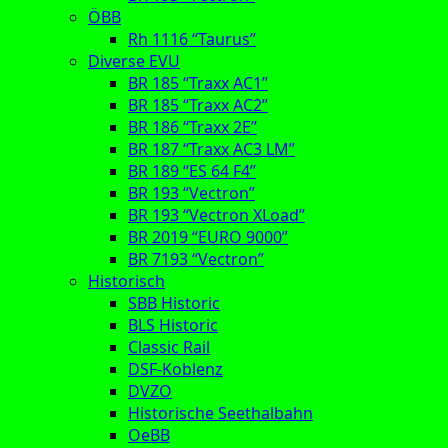
ÖBB
Rh 1116 “Taurus”
Diverse EVU
BR 185 “Traxx AC1”
BR 185 “Traxx AC2”
BR 186 “Traxx 2E”
BR 187 “Traxx AC3 LM”
BR 189 “ES 64 F4”
BR 193 “Vectron”
BR 193 “Vectron XLoad”
BR 2019 “EURO 9000”
BR 7193 “Vectron”
Historisch
SBB Historic
BLS Historic
Classic Rail
DSF-Koblenz
DVZO
Historische Seethalbahn
OeBB