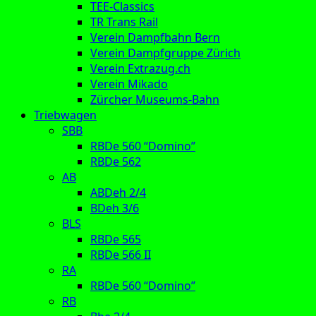
TEE-Classics
TR Trans Rail
Verein Dampfbahn Bern
Verein Dampfgruppe Zürich
Verein Extrazug.ch
Verein Mikado
Zürcher Museums-Bahn
Triebwagen
SBB
RBDe 560 “Domino”
RBDe 562
AB
ABDeh 2/4
BDeh 3/6
BLS
RBDe 565
RBDe 566 II
RA
RBDe 560 “Domino”
RB