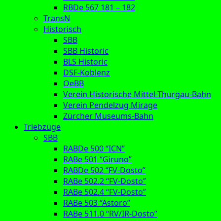
RBDe 567 181 – 182
TransN
Historisch
SBB
SBB Historic
BLS Historic
DSF-Koblenz
OeBB
Verein Historische Mittel-Thurgau-Bahn
Verein Pendelzug Mirage
Zürcher Museums-Bahn
Triebzüge
SBB
RABDe 500 “ICN”
RABe 501 “Giruno”
RABDe 502 “FV-Dosto”
RABe 502.2 “FV-Dosto”
RABe 502.4 “FV-Dosto”
RABe 503 “Astoro”
RABe 511.0 “RV/IR-Dosto”