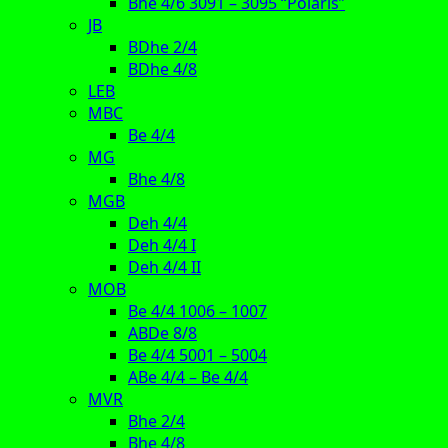
Bhe 4/6 3091 – 3095 “Polaris”
JB
BDhe 2/4
BDhe 4/8
LEB
MBC
Be 4/4
MG
Bhe 4/8
MGB
Deh 4/4
Deh 4/4 I
Deh 4/4 II
MOB
Be 4/4 1006 – 1007
ABDe 8/8
Be 4/4 5001 – 5004
ABe 4/4 – Be 4/4
MVR
Bhe 2/4
Bhe 4/8