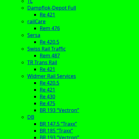
TL
Dampflok-Depot Full
Re 421
railCare
Rem 476
Sersa
Re 420.5
Swiss Rail Traffic
Rem 487
TR Trans Rail
Re 421
Widmer Rail Services
Re 420.5
Re 421
Re 430
Re 475
BR 193 “Vectron”
DB
BR 147.5 “Traxx”
BR 185 “Traxx”
BR 193 “Vectron”