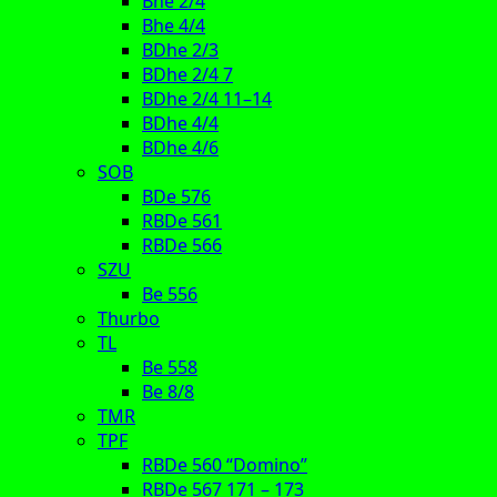
Bhe 2/4
Bhe 4/4
BDhe 2/3
BDhe 2/4 7
BDhe 2/4 11–14
BDhe 4/4
BDhe 4/6
SOB
BDe 576
RBDe 561
RBDe 566
SZU
Be 556
Thurbo
TL
Be 558
Be 8/8
TMR
TPF
RBDe 560 “Domino”
RBDe 567 171 – 173