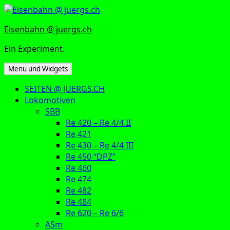
Zum
Inhalt
Eisenbahn @ juergs.ch
springen
Ein Experiment.
Menü und Widgets
SEITEN @ JUERGS.CH
Lokomotiven
SBB
Re 420 – Re 4/4 II
Re 421
Re 430 – Re 4/4 III
Re 450 “DPZ”
Re 460
Re 474
Re 482
Re 484
Re 620 – Re 6/6
ASm