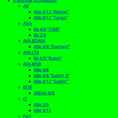
Triebzüge Schmalspur
AB
ABe 4/12 “Walzer”
ABe 8/12 “Tango”
ASm
Be 4/8 “STAR”
Be 2/6
AVA-BDWM
ABe 4/8 “Diamant”
AVA-LTB
Be 6/8 “Rubin”
AVA-WSB
ABe 4/8
ABe 4/8 “Saphir II”
ABe 4/12 “Saphir”
BOB
ABDeh 8/8
CJ
ABe 2/6
ABe 4/12
Fart