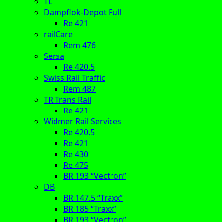
TL
Dampflok-Depot Full
Re 421
railCare
Rem 476
Sersa
Re 420.5
Swiss Rail Traffic
Rem 487
TR Trans Rail
Re 421
Widmer Rail Services
Re 420.5
Re 421
Re 430
Re 475
BR 193 “Vectron”
DB
BR 147.5 “Traxx”
BR 185 “Traxx”
BR 193 “Vectron”