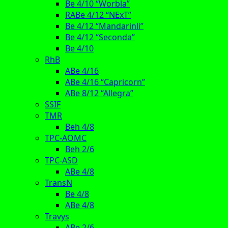
Be 4/10 “Worbla”
RABe 4/12 “NExT”
Be 4/12 “Mandarinli”
Be 4/12 “Seconda”
Be 4/10
RhB
ABe 4/16
ABe 4/16 “Capricorn”
ABe 8/12 “Allegra”
SSIF
TMR
Beh 4/8
TPC-AOMC
Beh 2/6
TPC-ASD
ABe 4/8
TransN
Be 4/8
ABe 4/8
Travys
ABe 2/6