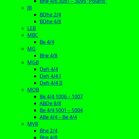
Bhe 4/6 3091 – 3095 “Polaris”
JB
BDhe 2/4
BDhe 4/8
LEB
MBC
Be 4/4
MG
Bhe 4/8
MGB
Deh 4/4
Deh 4/4 I
Deh 4/4 II
MOB
Be 4/4 1006 – 1007
ABDe 8/8
Be 4/4 5001 – 5004
ABe 4/4 – Be 4/4
MVR
Bhe 2/4
Bhe 4/8