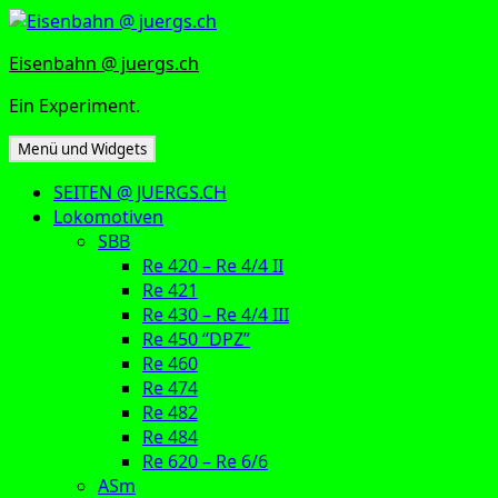
Zum
Inhalt
Eisenbahn @ juergs.ch
springen
Ein Experiment.
Menü und Widgets
SEITEN @ JUERGS.CH
Lokomotiven
SBB
Re 420 – Re 4/4 II
Re 421
Re 430 – Re 4/4 III
Re 450 “DPZ”
Re 460
Re 474
Re 482
Re 484
Re 620 – Re 6/6
ASm