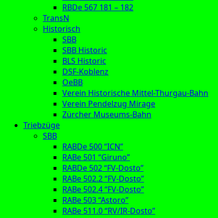
RBDe 567 181 – 182
TransN
Historisch
SBB
SBB Historic
BLS Historic
DSF-Koblenz
OeBB
Verein Historische Mittel-Thurgau-Bahn
Verein Pendelzug Mirage
Zürcher Museums-Bahn
Triebzüge
SBB
RABDe 500 “ICN”
RABe 501 “Giruno”
RABDe 502 “FV-Dosto”
RABe 502.2 “FV-Dosto”
RABe 502.4 “FV-Dosto”
RABe 503 “Astoro”
RABe 511.0 “RV/IR-Dosto”