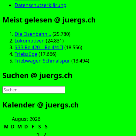
Datenschutzerklärung
Meist gelesen @ juergs.ch
Die Eisenbahn…
(25.780)
Lokomotiven
(24.831)
SBB Re 420 – Re 4/4 II
(18.556)
Triebzüge
(17.666)
Triebwagen Schmalspur
(13.494)
Suchen @ juergs.ch
Suchen
nach:
Kalender @ juergs.ch
August 2026
M
D
M
D
F
S
S
1
2