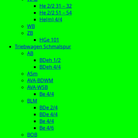
He 2/2 31 – 32
He 2/2 51 – 54
He(m) 4/4
WB
ZB
HGe 101
Triebwagen Schmalspur
AB
BDeh 1/2
BDeh 4/4
ASm
AVA-BDWM
AVA-WSB
Be 4/4
BLM
BDe 2/4
BDe 4/4
Be 4/4
Be 4/6
BOB