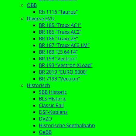
ÖBB
Rh 1116 “Taurus”
Diverse EVU
BR 185 “Traxx AC1”
BR 185 “Traxx AC2”
BR 186 “Traxx 2E”
BR 187 “Traxx AC3 LM”
BR 189 “ES 64 F4”
BR 193 “Vectron”
BR 193 “Vectron XLoad”
BR 2019 “EURO 9000”
BR 7193 “Vectron”
Historisch
SBB Historic
BLS Historic
Classic Rail
DSF-Koblenz
DVZO
Historische Seethalbahn
OeBB