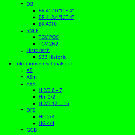
DB
BR 412.0 “ICE 4”
BR 412.4 “ICE 4”
BR 4010
SNCF
TGV POS
TGV 2N2
Historisch
SBB Historic
Lokomotiven Schmalspur
AB
ASm
BRB
H 2/3 6 – 7
Hm 2/2
H 2/3 12 … 16
DFB
HG 2/3
HG 4/4
GGB