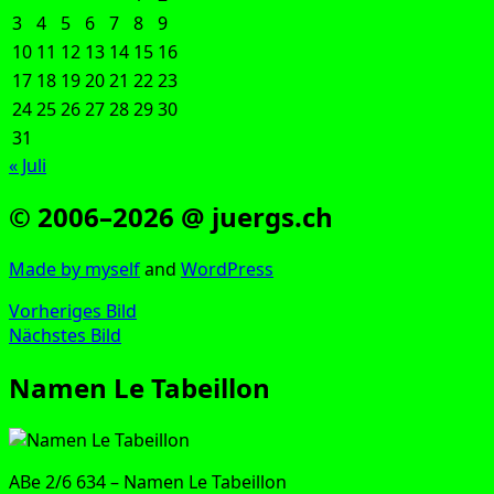
3
4
5
6
7
8
9
10
11
12
13
14
15
16
17
18
19
20
21
22
23
24
25
26
27
28
29
30
31
« Juli
© 2006–2026 @ juergs.ch
Made by mys­elf
and
Word­Press
Vorheriges Bild
Nächstes Bild
Namen Le Tabeillon
ABe 2/6 634 – Namen Le Tabeillon