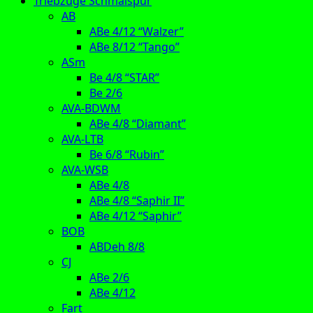
Triebzüge Schmalspur
AB
ABe 4/12 “Walzer”
ABe 8/12 “Tango”
ASm
Be 4/8 “STAR”
Be 2/6
AVA-BDWM
ABe 4/8 “Diamant”
AVA-LTB
Be 6/8 “Rubin”
AVA-WSB
ABe 4/8
ABe 4/8 “Saphir II”
ABe 4/12 “Saphir”
BOB
ABDeh 8/8
CJ
ABe 2/6
ABe 4/12
Fart