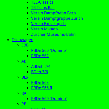
TEE-Classics
TR Trans Rail
Verein Dampfbahn Bern
Verein Dampfgruppe Zürich
Verein Extrazug.ch
Verein Mikado
Zürcher Museums-Bahn
Triebwagen
SBB
RBDe 560 “Domino”
RBDe 562
AB
ABDeh 2/4
BDeh 3/6
BLS
RBDe 565
RBDe 566 II
RA
RBDe 560 “Domino”
RB