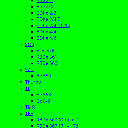
Bhe 2/4
Bhe 4/4
BDhe 2/3
BDhe 2/4 7
BDhe 2/4 11–14
BDhe 4/4
BDhe 4/6
SOB
BDe 576
RBDe 561
RBDe 566
SZU
Be 556
Thurbo
TL
Be 558
Be 8/8
TMR
TPF
RBDe 560 “Domino”
RBDe 567 171 – 173