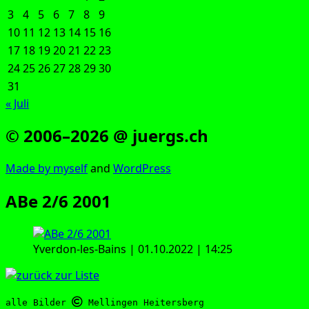
3
4
5
6
7
8
9
10
11
12
13
14
15
16
17
18
19
20
21
22
23
24
25
26
27
28
29
30
31
« Juli
© 2006–2026 @ juergs.ch
Made by mys­elf
and
Word­Press
ABe 2/6 2001
Yver­don-les-Bains | 01.10.2022 | 14:25
alle Bilder 
 Mellingen Heitersberg