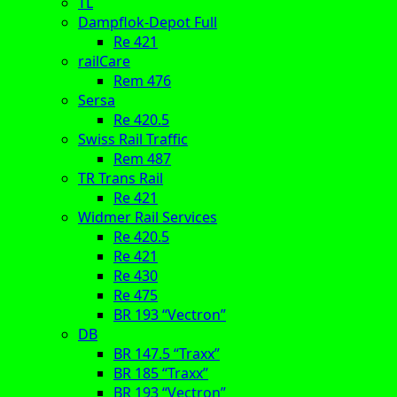
TL
Dampflok-Depot Full
Re 421
railCare
Rem 476
Sersa
Re 420.5
Swiss Rail Traffic
Rem 487
TR Trans Rail
Re 421
Widmer Rail Services
Re 420.5
Re 421
Re 430
Re 475
BR 193 “Vectron”
DB
BR 147.5 “Traxx”
BR 185 “Traxx”
BR 193 “Vectron”