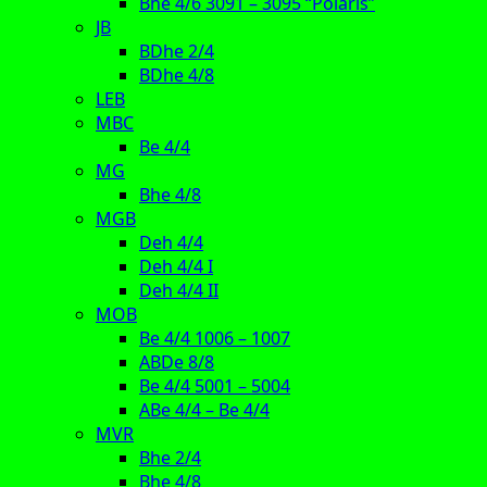
Bhe 4/6 3091 – 3095 “Polaris”
JB
BDhe 2/4
BDhe 4/8
LEB
MBC
Be 4/4
MG
Bhe 4/8
MGB
Deh 4/4
Deh 4/4 I
Deh 4/4 II
MOB
Be 4/4 1006 – 1007
ABDe 8/8
Be 4/4 5001 – 5004
ABe 4/4 – Be 4/4
MVR
Bhe 2/4
Bhe 4/8