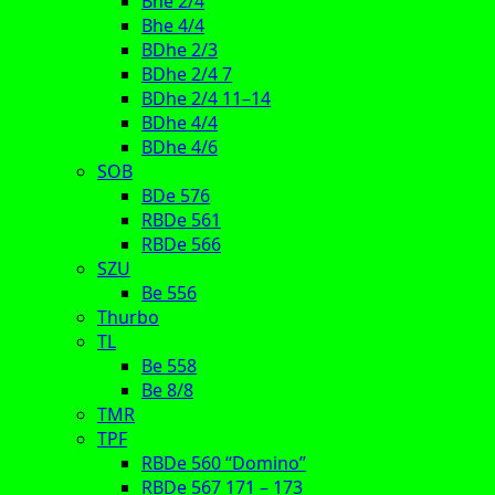
Bhe 2/4
Bhe 4/4
BDhe 2/3
BDhe 2/4 7
BDhe 2/4 11–14
BDhe 4/4
BDhe 4/6
SOB
BDe 576
RBDe 561
RBDe 566
SZU
Be 556
Thurbo
TL
Be 558
Be 8/8
TMR
TPF
RBDe 560 “Domino”
RBDe 567 171 – 173