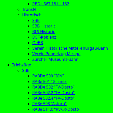
RBDe 567 181 – 182
TransN
Historisch
SBB
SBB Historic
BLS Historic
DSF-Koblenz
OeBB
Verein Historische Mittel-Thurgau-Bahn
Verein Pendelzug Mirage
Zürcher Museums-Bahn
Triebzüge
SBB
RABDe 500 “ICN”
RABe 501 “Giruno”
RABDe 502 “FV-Dosto”
RABe 502.2 “FV-Dosto”
RABe 502.4 “FV-Dosto”
RABe 503 “Astoro”
RABe 511.0 “RV/IR-Dosto”