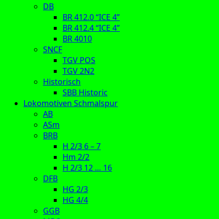
DB
BR 412.0 “ICE 4”
BR 412.4 “ICE 4”
BR 4010
SNCF
TGV POS
TGV 2N2
Historisch
SBB Historic
Lokomotiven Schmalspur
AB
ASm
BRB
H 2/3 6 – 7
Hm 2/2
H 2/3 12 … 16
DFB
HG 2/3
HG 4/4
GGB