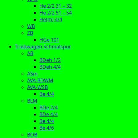
He 2/2 31 – 32
He 2/2 51 – 54
He(m) 4/4
WB
ZB
HGe 101
Triebwagen Schmalspur
AB
BDeh 1/2
BDeh 4/4
ASm
AVA-BDWM
AVA-WSB
Be 4/4
BLM
BDe 2/4
BDe 4/4
Be 4/4
Be 4/6
BOB