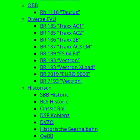
ÖBB
Rh 1116 “Taurus”
Diverse EVU
BR 185 “Traxx AC1”
BR 185 “Traxx AC2”
BR 186 “Traxx 2E”
BR 187 “Traxx AC3 LM”
BR 189 “ES 64 F4”
BR 193 “Vectron”
BR 193 “Vectron XLoad”
BR 2019 “EURO 9000”
BR 7193 “Vectron”
Historisch
SBB Historic
BLS Historic
Classic Rail
DSF-Koblenz
DVZO
Historische Seethalbahn
OeBB