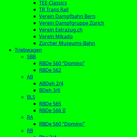
TEE-Classics
TR Trans Rail
Verein Dampfbahn Bern
Verein Dampfgruppe Zürich
Verein Extrazug.ch
Verein Mikado
Zürcher Museums-Bahn
Triebwagen
SBB
RBDe 560 “Domino”
RBDe 562
AB
ABDeh 2/4
BDeh 3/6
BLS
RBDe 565
RBDe 566 II
RA
RBDe 560 “Domino”
RB