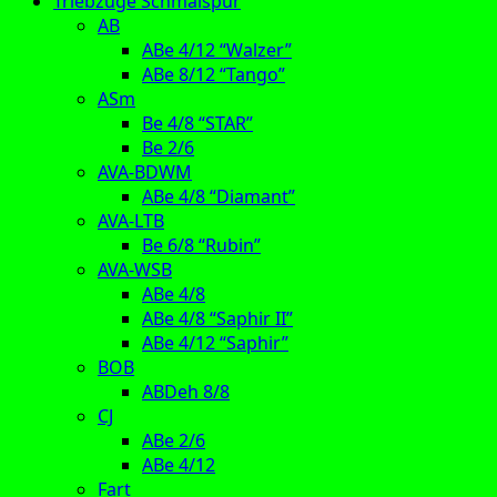
Triebzüge Schmalspur
AB
ABe 4/12 “Walzer”
ABe 8/12 “Tango”
ASm
Be 4/8 “STAR”
Be 2/6
AVA-BDWM
ABe 4/8 “Diamant”
AVA-LTB
Be 6/8 “Rubin”
AVA-WSB
ABe 4/8
ABe 4/8 “Saphir II”
ABe 4/12 “Saphir”
BOB
ABDeh 8/8
CJ
ABe 2/6
ABe 4/12
Fart