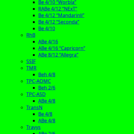
Be 4/10 “Worbla”
RABe 4/12 “NExT”
Be 4/12 “Mandarinli”
Be 4/12 “Seconda”
Be 4/10
RhB
ABe 4/16
ABe 4/16 “Capricorn”
ABe 8/12 “Allegra”
SSIF
TMR
Beh 4/8
TPC-AOMC
Beh 2/6
TPC-ASD
ABe 4/8
TransN
Be 4/8
ABe 4/8
Travys
ABe 2/6