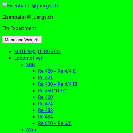
Zum
Inhalt
Eisenbahn @ juergs.ch
springen
Ein Experiment.
Menü und Widgets
SEITEN @ JUERGS.CH
Lokomotiven
SBB
Re 420 – Re 4/4 II
Re 421
Re 430 – Re 4/4 III
Re 450 “DPZ”
Re 460
Re 474
Re 482
Re 484
Re 620 – Re 6/6
ASm