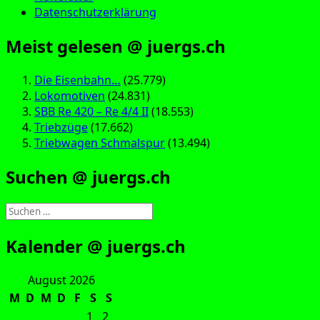
Datenschutzerklärung
Meist gelesen @ juergs.ch
Die Eisenbahn…
(25.779)
Lokomotiven
(24.831)
SBB Re 420 – Re 4/4 II
(18.553)
Triebzüge
(17.662)
Triebwagen Schmalspur
(13.494)
Suchen @ juergs.ch
Suchen
nach:
Kalender @ juergs.ch
August 2026
M
D
M
D
F
S
S
1
2