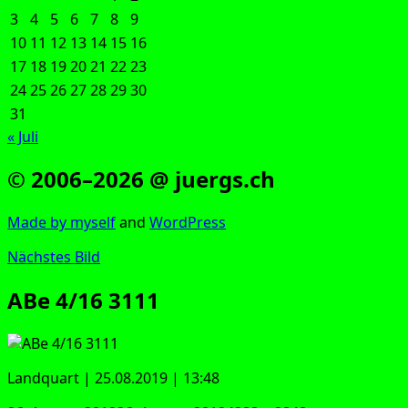
3
4
5
6
7
8
9
10
11
12
13
14
15
16
17
18
19
20
21
22
23
24
25
26
27
28
29
30
31
« Juli
© 2006–2026 @ juergs.ch
Made by mys­elf
and
Word­Press
Nächstes Bild
ABe 4/16 3111
Land­quart | 25.08.2019 | 13:48