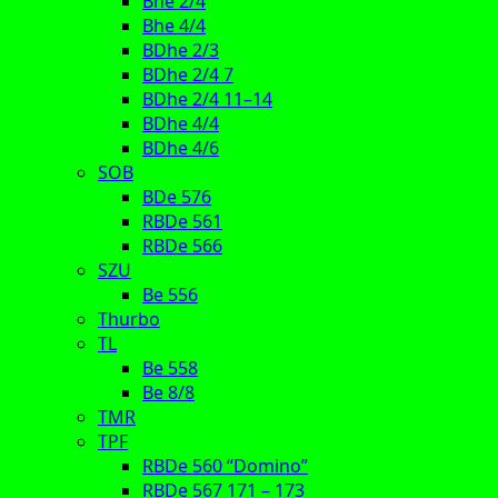
Bhe 2/4
Bhe 4/4
BDhe 2/3
BDhe 2/4 7
BDhe 2/4 11–14
BDhe 4/4
BDhe 4/6
SOB
BDe 576
RBDe 561
RBDe 566
SZU
Be 556
Thurbo
TL
Be 558
Be 8/8
TMR
TPF
RBDe 560 “Domino”
RBDe 567 171 – 173