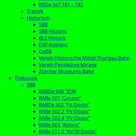
RBDe 567 181 – 182
TransN
Historisch
SBB
SBB Historic
BLS Historic
DSF-Koblenz
OeBB
Verein Historische Mittel-Thurgau-Bahn
Verein Pendelzug Mirage
Zürcher Museums-Bahn
Triebzüge
SBB
RABDe 500 “ICN”
RABe 501 “Giruno”
RABDe 502 “FV-Dosto”
RABe 502.2 “FV-Dosto”
RABe 502.4 “FV-Dosto”
RABe 503 “Astoro”
RABe 511.0 “RV/IR-Dosto”