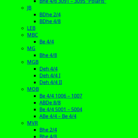
Bhe 4/6 3091 – 3095 “Polaris”
JB
BDhe 2/4
BDhe 4/8
LEB
MBC
Be 4/4
MG
Bhe 4/8
MGB
Deh 4/4
Deh 4/4 I
Deh 4/4 II
MOB
Be 4/4 1006 – 1007
ABDe 8/8
Be 4/4 5001 – 5004
ABe 4/4 – Be 4/4
MVR
Bhe 2/4
Bhe 4/8