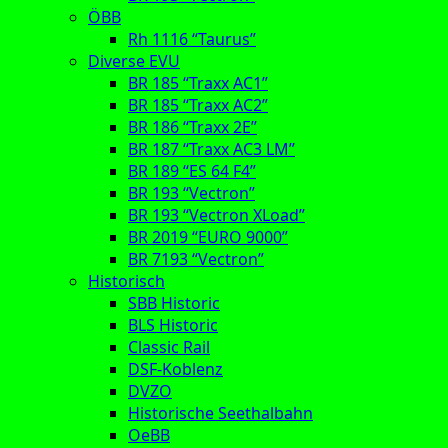
ÖBB
Rh 1116 “Taurus”
Diverse EVU
BR 185 “Traxx AC1”
BR 185 “Traxx AC2”
BR 186 “Traxx 2E”
BR 187 “Traxx AC3 LM”
BR 189 “ES 64 F4”
BR 193 “Vectron”
BR 193 “Vectron XLoad”
BR 2019 “EURO 9000”
BR 7193 “Vectron”
Historisch
SBB Historic
BLS Historic
Classic Rail
DSF-Koblenz
DVZO
Historische Seethalbahn
OeBB