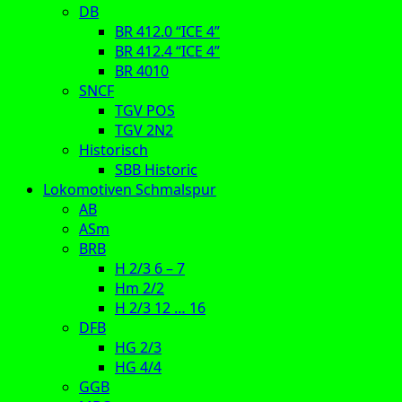
DB
BR 412.0 “ICE 4”
BR 412.4 “ICE 4”
BR 4010
SNCF
TGV POS
TGV 2N2
Historisch
SBB Historic
Lokomotiven Schmalspur
AB
ASm
BRB
H 2/3 6 – 7
Hm 2/2
H 2/3 12 … 16
DFB
HG 2/3
HG 4/4
GGB