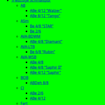
Triebzüge Schmalspur
AB
ABe 4/12 “Walzer”
ABe 8/12 “Tango”
ASm
Be 4/8 “STAR”
Be 2/6
AVA-BDWM
ABe 4/8 “Diamant”
AVA-LTB
Be 6/8 “Rubin”
AVA-WSB
ABe 4/8
ABe 4/8 “Saphir II”
ABe 4/12 “Saphir”
BOB
ABDeh 8/8
CJ
ABe 2/6
ABe 4/12
Fart