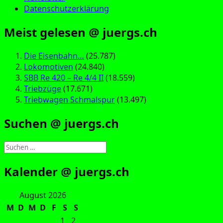
Datenschutzerklärung
Meist gelesen @ juergs.ch
Die Eisenbahn…
(25.787)
Lokomotiven
(24.840)
SBB Re 420 – Re 4/4 II
(18.559)
Triebzüge
(17.671)
Triebwagen Schmalspur
(13.497)
Suchen @ juergs.ch
Suchen
nach:
Kalender @ juergs.ch
August 2026
M
D
M
D
F
S
S
1
2