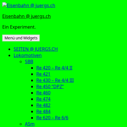
Zum
Inhalt
Eisenbahn @ juergs.ch
springen
Ein Experiment.
Menü und Widgets
SEITEN @ JUERGS.CH
Lokomotiven
SBB
Re 420 – Re 4/4 II
Re 421
Re 430 – Re 4/4 III
Re 450 “DPZ”
Re 460
Re 474
Re 482
Re 484
Re 620 – Re 6/6
ASm