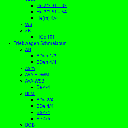
He 2/2 31 – 32
He 2/2 51 – 54
He(m) 4/4
WB
ZB
HGe 101
Triebwagen Schmalspur
AB
BDeh 1/2
BDeh 4/4
ASm
AVA-BDWM
AVA-WSB
Be 4/4
BLM
BDe 2/4
BDe 4/4
Be 4/4
Be 4/6
BOB