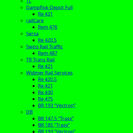
TL
Dampflok-Depot Full
Re 421
railCare
Rem 476
Sersa
Re 420.5
Swiss Rail Traffic
Rem 487
TR Trans Rail
Re 421
Widmer Rail Services
Re 420.5
Re 421
Re 430
Re 475
BR 193 “Vectron”
DB
BR 147.5 “Traxx”
BR 185 “Traxx”
BR 193 “Vectron”