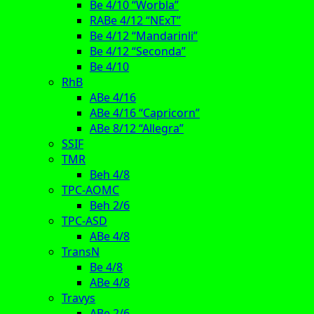
Be 4/10 “Worbla”
RABe 4/12 “NExT”
Be 4/12 “Mandarinli”
Be 4/12 “Seconda”
Be 4/10
RhB
ABe 4/16
ABe 4/16 “Capricorn”
ABe 8/12 “Allegra”
SSIF
TMR
Beh 4/8
TPC-AOMC
Beh 2/6
TPC-ASD
ABe 4/8
TransN
Be 4/8
ABe 4/8
Travys
ABe 2/6