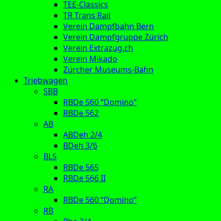
TEE-Classics
TR Trans Rail
Verein Dampfbahn Bern
Verein Dampfgruppe Zürich
Verein Extrazug.ch
Verein Mikado
Zürcher Museums-Bahn
Triebwagen
SBB
RBDe 560 “Domino”
RBDe 562
AB
ABDeh 2/4
BDeh 3/6
BLS
RBDe 565
RBDe 566 II
RA
RBDe 560 “Domino”
RB