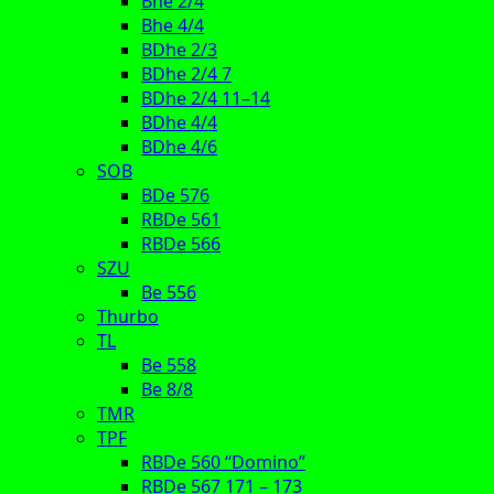
Bhe 2/4
Bhe 4/4
BDhe 2/3
BDhe 2/4 7
BDhe 2/4 11–14
BDhe 4/4
BDhe 4/6
SOB
BDe 576
RBDe 561
RBDe 566
SZU
Be 556
Thurbo
TL
Be 558
Be 8/8
TMR
TPF
RBDe 560 “Domino”
RBDe 567 171 – 173