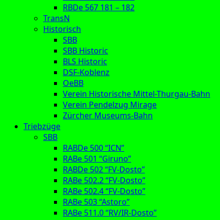
RBDe 567 181 – 182
TransN
Historisch
SBB
SBB Historic
BLS Historic
DSF-Koblenz
OeBB
Verein Historische Mittel-Thurgau-Bahn
Verein Pendelzug Mirage
Zürcher Museums-Bahn
Triebzüge
SBB
RABDe 500 “ICN”
RABe 501 “Giruno”
RABDe 502 “FV-Dosto”
RABe 502.2 “FV-Dosto”
RABe 502.4 “FV-Dosto”
RABe 503 “Astoro”
RABe 511.0 “RV/IR-Dosto”