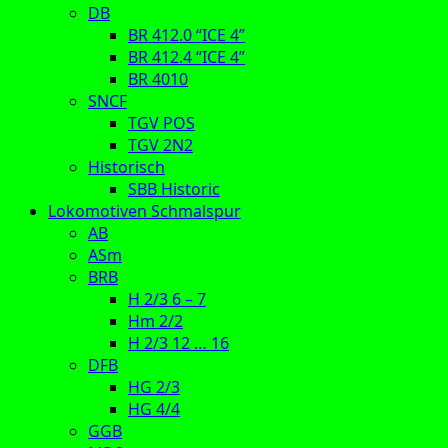
DB
BR 412.0 “ICE 4”
BR 412.4 “ICE 4”
BR 4010
SNCF
TGV POS
TGV 2N2
Historisch
SBB Historic
Lokomotiven Schmalspur
AB
ASm
BRB
H 2/3 6 – 7
Hm 2/2
H 2/3 12 … 16
DFB
HG 2/3
HG 4/4
GGB