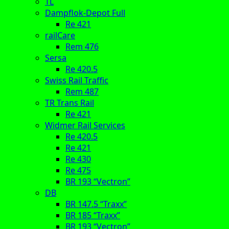
TL
Dampflok-Depot Full
Re 421
railCare
Rem 476
Sersa
Re 420.5
Swiss Rail Traffic
Rem 487
TR Trans Rail
Re 421
Widmer Rail Services
Re 420.5
Re 421
Re 430
Re 475
BR 193 “Vectron”
DB
BR 147.5 “Traxx”
BR 185 “Traxx”
BR 193 “Vectron”