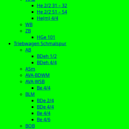
He 2/2 31 – 32
He 2/2 51 – 54
He(m) 4/4
WB
ZB
HGe 101
Triebwagen Schmalspur
AB
BDeh 1/2
BDeh 4/4
ASm
AVA-BDWM
AVA-WSB
Be 4/4
BLM
BDe 2/4
BDe 4/4
Be 4/4
Be 4/6
BOB