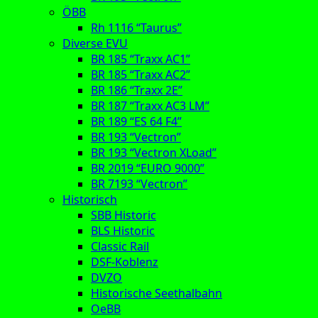
ÖBB
Rh 1116 “Taurus”
Diverse EVU
BR 185 “Traxx AC1”
BR 185 “Traxx AC2”
BR 186 “Traxx 2E”
BR 187 “Traxx AC3 LM”
BR 189 “ES 64 F4”
BR 193 “Vectron”
BR 193 “Vectron XLoad”
BR 2019 “EURO 9000”
BR 7193 “Vectron”
Historisch
SBB Historic
BLS Historic
Classic Rail
DSF-Koblenz
DVZO
Historische Seethalbahn
OeBB