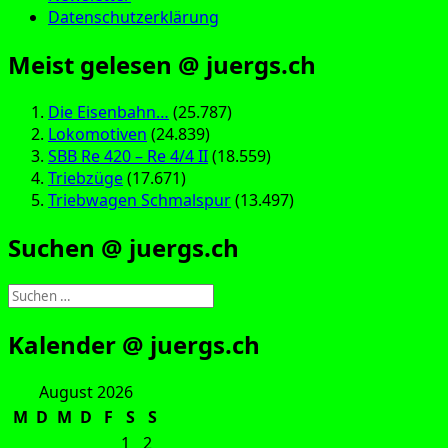
Datenschutzerklärung
Meist gelesen @ juergs.ch
Die Eisenbahn…
(25.787)
Lokomotiven
(24.839)
SBB Re 420 – Re 4/4 II
(18.559)
Triebzüge
(17.671)
Triebwagen Schmalspur
(13.497)
Suchen @ juergs.ch
Suchen
nach:
Kalender @ juergs.ch
August 2026
M
D
M
D
F
S
S
1
2