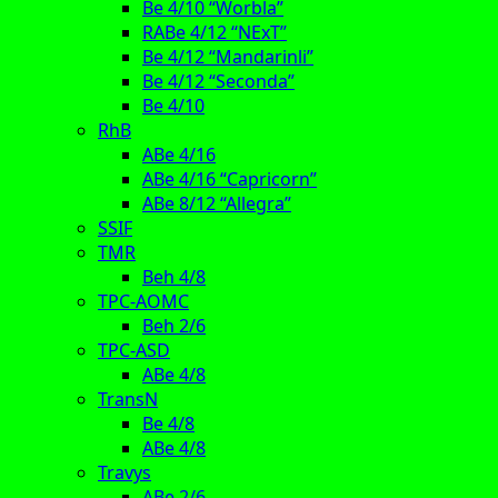
Be 4/10 “Worbla”
RABe 4/12 “NExT”
Be 4/12 “Mandarinli”
Be 4/12 “Seconda”
Be 4/10
RhB
ABe 4/16
ABe 4/16 “Capricorn”
ABe 8/12 “Allegra”
SSIF
TMR
Beh 4/8
TPC-AOMC
Beh 2/6
TPC-ASD
ABe 4/8
TransN
Be 4/8
ABe 4/8
Travys
ABe 2/6