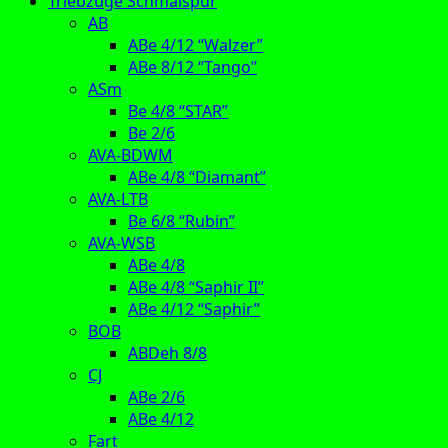
Triebzüge Schmalspur
AB
ABe 4/12 “Walzer”
ABe 8/12 “Tango”
ASm
Be 4/8 “STAR”
Be 2/6
AVA-BDWM
ABe 4/8 “Diamant”
AVA-LTB
Be 6/8 “Rubin”
AVA-WSB
ABe 4/8
ABe 4/8 “Saphir II”
ABe 4/12 “Saphir”
BOB
ABDeh 8/8
CJ
ABe 2/6
ABe 4/12
Fart