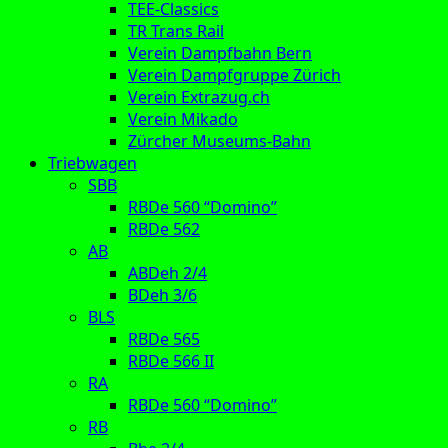
TEE-Classics
TR Trans Rail
Verein Dampfbahn Bern
Verein Dampfgruppe Zürich
Verein Extrazug.ch
Verein Mikado
Zürcher Museums-Bahn
Triebwagen
SBB
RBDe 560 “Domino”
RBDe 562
AB
ABDeh 2/4
BDeh 3/6
BLS
RBDe 565
RBDe 566 II
RA
RBDe 560 “Domino”
RB