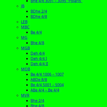
Bhe 4/6 3091 – 3095 “Polaris”
JB
BDhe 2/4
BDhe 4/8
LEB
MBC
Be 4/4
MG
Bhe 4/8
MGB
Deh 4/4
Deh 4/4 I
Deh 4/4 II
MOB
Be 4/4 1006 – 1007
ABDe 8/8
Be 4/4 5001 – 5004
ABe 4/4 – Be 4/4
MVR
Bhe 2/4
Bhe 4/8