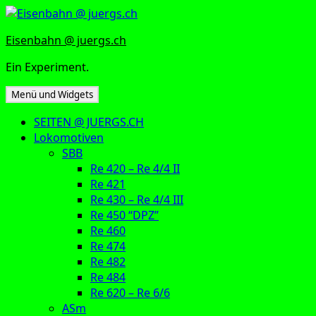
Zum
Inhalt
Eisenbahn @ juergs.ch
springen
Ein Experiment.
Menü und Widgets
SEITEN @ JUERGS.CH
Lokomotiven
SBB
Re 420 – Re 4/4 II
Re 421
Re 430 – Re 4/4 III
Re 450 “DPZ”
Re 460
Re 474
Re 482
Re 484
Re 620 – Re 6/6
ASm