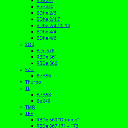
Bhe 2/4
Bhe 4/4
BDhe 2/3
BDhe 2/4 7
BDhe 2/4 11–14
BDhe 4/4
BDhe 4/6
SOB
BDe 576
RBDe 561
RBDe 566
SZU
Be 556
Thurbo
TL
Be 558
Be 8/8
TMR
TPF
RBDe 560 “Domino”
RBDe 567 171 – 173