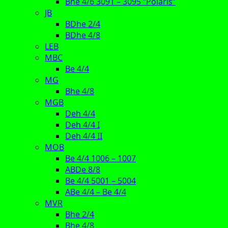
Bhe 4/6 3091 – 3095 “Polaris”
JB
BDhe 2/4
BDhe 4/8
LEB
MBC
Be 4/4
MG
Bhe 4/8
MGB
Deh 4/4
Deh 4/4 I
Deh 4/4 II
MOB
Be 4/4 1006 – 1007
ABDe 8/8
Be 4/4 5001 – 5004
ABe 4/4 – Be 4/4
MVR
Bhe 2/4
Bhe 4/8