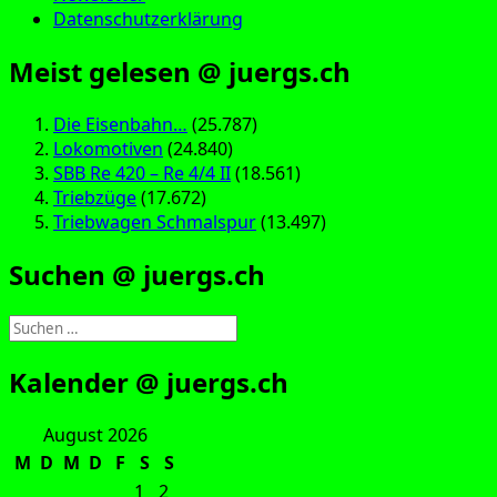
Datenschutzerklärung
Meist gelesen @ juergs.ch
Die Eisenbahn…
(25.787)
Lokomotiven
(24.840)
SBB Re 420 – Re 4/4 II
(18.561)
Triebzüge
(17.672)
Triebwagen Schmalspur
(13.497)
Suchen @ juergs.ch
Suchen
nach:
Kalender @ juergs.ch
August 2026
M
D
M
D
F
S
S
1
2