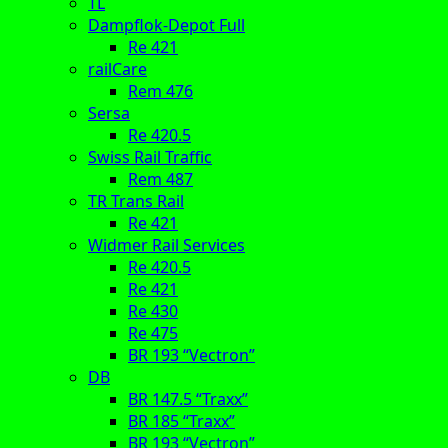
TL
Dampflok-Depot Full
Re 421
railCare
Rem 476
Sersa
Re 420.5
Swiss Rail Traffic
Rem 487
TR Trans Rail
Re 421
Widmer Rail Services
Re 420.5
Re 421
Re 430
Re 475
BR 193 “Vectron”
DB
BR 147.5 “Traxx”
BR 185 “Traxx”
BR 193 “Vectron”