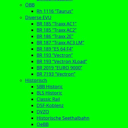
ÖBB
Rh 1116 “Taurus”
Diverse EVU
BR 185 “Traxx AC1”
BR 185 “Traxx AC2”
BR 186 “Traxx 2E”
BR 187 “Traxx AC3 LM”
BR 189 “ES 64 F4”
BR 193 “Vectron”
BR 193 “Vectron XLoad”
BR 2019 “EURO 9000”
BR 7193 “Vectron”
Historisch
SBB Historic
BLS Historic
Classic Rail
DSF-Koblenz
DVZO
Historische Seethalbahn
OeBB