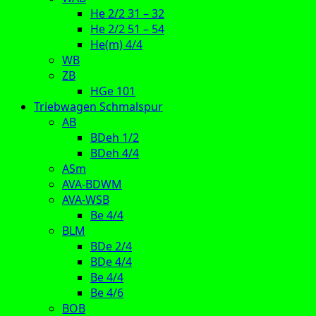
He 2/2 31 – 32
He 2/2 51 – 54
He(m) 4/4
WB
ZB
HGe 101
Triebwagen Schmalspur
AB
BDeh 1/2
BDeh 4/4
ASm
AVA-BDWM
AVA-WSB
Be 4/4
BLM
BDe 2/4
BDe 4/4
Be 4/4
Be 4/6
BOB