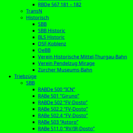
RBDe 567 181 – 182
TransN
Historisch
SBB
SBB Historic
BLS Historic
DSF-Koblenz
OeBB
Verein Historische Mittel-Thurgau-Bahn
Verein Pendelzug Mirage
Zürcher Museums-Bahn
Triebzüge
SBB
RABDe 500 “ICN”
RABe 501 “Giruno”
RABDe 502 “FV-Dosto”
RABe 502.2 “FV-Dosto”
RABe 502.4 “FV-Dosto”
RABe 503 “Astoro”
RABe 511.0 “RV/IR-Dosto”