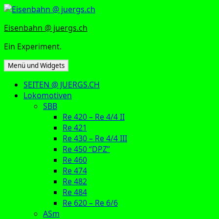
Zum
Inhalt
Eisenbahn @ juergs.ch
springen
Ein Experiment.
Menü und Widgets
SEITEN @ JUERGS.CH
Lokomotiven
SBB
Re 420 – Re 4/4 II
Re 421
Re 430 – Re 4/4 III
Re 450 “DPZ”
Re 460
Re 474
Re 482
Re 484
Re 620 – Re 6/6
ASm