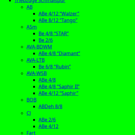
Triebzüge Schmalspur
AB
ABe 4/12 “Walzer”
ABe 8/12 “Tango”
ASm
Be 4/8 “STAR”
Be 2/6
AVA-BDWM
ABe 4/8 “Diamant”
AVA-LTB
Be 6/8 “Rubin”
AVA-WSB
ABe 4/8
ABe 4/8 “Saphir II”
ABe 4/12 “Saphir”
BOB
ABDeh 8/8
CJ
ABe 2/6
ABe 4/12
Fart