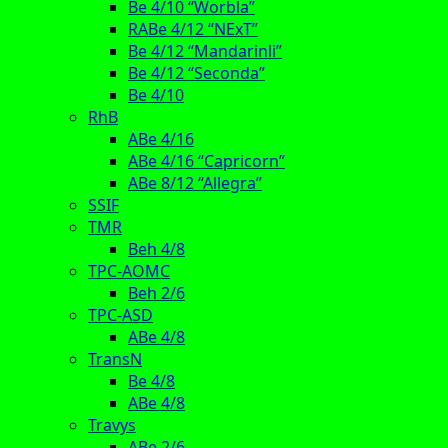
Be 4/10 “Worbla”
RABe 4/12 “NExT”
Be 4/12 “Mandarinli”
Be 4/12 “Seconda”
Be 4/10
RhB
ABe 4/16
ABe 4/16 “Capricorn”
ABe 8/12 “Allegra”
SSIF
TMR
Beh 4/8
TPC-AOMC
Beh 2/6
TPC-ASD
ABe 4/8
TransN
Be 4/8
ABe 4/8
Travys
ABe 2/6