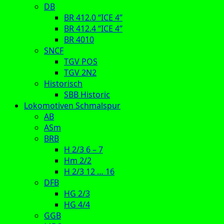
DB
BR 412.0 “ICE 4”
BR 412.4 “ICE 4”
BR 4010
SNCF
TGV POS
TGV 2N2
Historisch
SBB Historic
Lokomotiven Schmalspur
AB
ASm
BRB
H 2/3 6 – 7
Hm 2/2
H 2/3 12 … 16
DFB
HG 2/3
HG 4/4
GGB