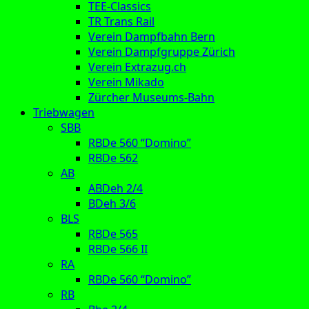
TEE-Classics
TR Trans Rail
Verein Dampfbahn Bern
Verein Dampfgruppe Zürich
Verein Extrazug.ch
Verein Mikado
Zürcher Museums-Bahn
Triebwagen
SBB
RBDe 560 “Domino”
RBDe 562
AB
ABDeh 2/4
BDeh 3/6
BLS
RBDe 565
RBDe 566 II
RA
RBDe 560 “Domino”
RB