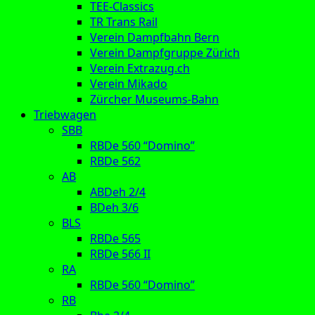
TEE-Classics
TR Trans Rail
Verein Dampfbahn Bern
Verein Dampfgruppe Zürich
Verein Extrazug.ch
Verein Mikado
Zürcher Museums-Bahn
Triebwagen
SBB
RBDe 560 “Domino”
RBDe 562
AB
ABDeh 2/4
BDeh 3/6
BLS
RBDe 565
RBDe 566 II
RA
RBDe 560 “Domino”
RB