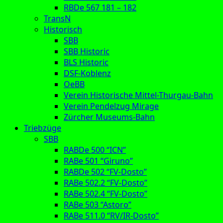
RBDe 567 181 – 182
TransN
Historisch
SBB
SBB Historic
BLS Historic
DSF-Koblenz
OeBB
Verein Historische Mittel-Thurgau-Bahn
Verein Pendelzug Mirage
Zürcher Museums-Bahn
Triebzüge
SBB
RABDe 500 “ICN”
RABe 501 “Giruno”
RABDe 502 “FV-Dosto”
RABe 502.2 “FV-Dosto”
RABe 502.4 “FV-Dosto”
RABe 503 “Astoro”
RABe 511.0 “RV/IR-Dosto”