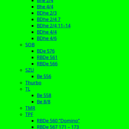
Bhe 2/4
Bhe 4/4
BDhe 2/3
BDhe 2/4 7
BDhe 2/4 11–14
BDhe 4/4
BDhe 4/6
SOB
BDe 576
RBDe 561
RBDe 566
SZU
Be 556
Thurbo
TL
Be 558
Be 8/8
TMR
TPF
RBDe 560 “Domino”
RBDe 567 171 – 173