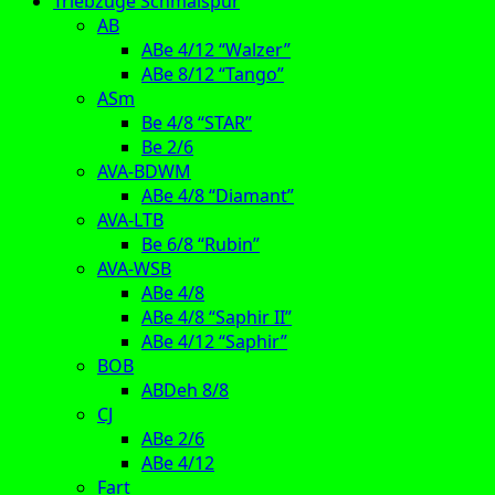
Triebzüge Schmalspur
AB
ABe 4/12 “Walzer”
ABe 8/12 “Tango”
ASm
Be 4/8 “STAR”
Be 2/6
AVA-BDWM
ABe 4/8 “Diamant”
AVA-LTB
Be 6/8 “Rubin”
AVA-WSB
ABe 4/8
ABe 4/8 “Saphir II”
ABe 4/12 “Saphir”
BOB
ABDeh 8/8
CJ
ABe 2/6
ABe 4/12
Fart