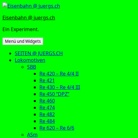
Zum
Inhalt
Eisenbahn @ juergs.ch
springen
Ein Experiment.
Menü und Widgets
SEITEN @ JUERGS.CH
Lokomotiven
SBB
Re 420 – Re 4/4 II
Re 421
Re 430 – Re 4/4 III
Re 450 “DPZ”
Re 460
Re 474
Re 482
Re 484
Re 620 – Re 6/6
ASm