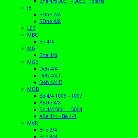
Bhe 4/6 3091 – 3095 “Polaris”
JB
BDhe 2/4
BDhe 4/8
LEB
MBC
Be 4/4
MG
Bhe 4/8
MGB
Deh 4/4
Deh 4/4 I
Deh 4/4 II
MOB
Be 4/4 1006 – 1007
ABDe 8/8
Be 4/4 5001 – 5004
ABe 4/4 – Be 4/4
MVR
Bhe 2/4
Bhe 4/8