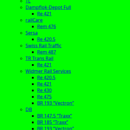
TL
Dampflok-Depot Full
Re 421
railCare
Rem 476
Sersa
Re 420.5
Swiss Rail Traffic
Rem 487
TR Trans Rail
Re 421
Widmer Rail Services
Re 420.5
Re 421
Re 430
Re 475
BR 193 “Vectron”
DB
BR 147.5 “Traxx”
BR 185 “Traxx”
BR 193 “Vectron”