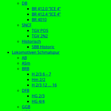
DB
BR 412.0 “ICE 4”
BR 412.4 “ICE 4”
BR 4010
SNCF
TGV POS
TGV 2N2
Historisch
SBB Historic
Lokomotiven Schmalspur
AB
ASm
BRB
H 2/3 6 – 7
Hm 2/2
H 2/3 12 … 16
DFB
HG 2/3
HG 4/4
GGB