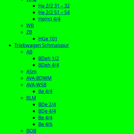
He 2/2 31 – 32
He 2/2 51 – 54
He(m) 4/4
WB
ZB
HGe 101
Triebwagen Schmalspur
AB
BDeh 1/2
BDeh 4/4
ASm
AVA-BDWM
AVA-WSB
Be 4/4
BLM
BDe 2/4
BDe 4/4
Be 4/4
Be 4/6
BOB