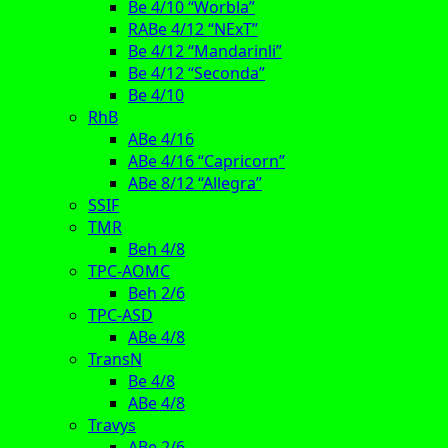
Be 4/10 “Worbla”
RABe 4/12 “NExT”
Be 4/12 “Mandarinli”
Be 4/12 “Seconda”
Be 4/10
RhB
ABe 4/16
ABe 4/16 “Capricorn”
ABe 8/12 “Allegra”
SSIF
TMR
Beh 4/8
TPC-AOMC
Beh 2/6
TPC-ASD
ABe 4/8
TransN
Be 4/8
ABe 4/8
Travys
ABe 2/6