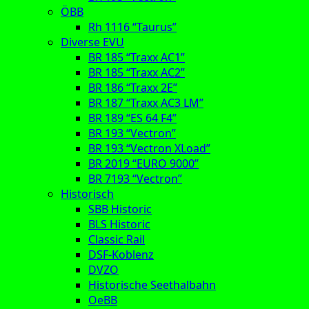
ÖBB
Rh 1116 “Taurus”
Diverse EVU
BR 185 “Traxx AC1”
BR 185 “Traxx AC2”
BR 186 “Traxx 2E”
BR 187 “Traxx AC3 LM”
BR 189 “ES 64 F4”
BR 193 “Vectron”
BR 193 “Vectron XLoad”
BR 2019 “EURO 9000”
BR 7193 “Vectron”
Historisch
SBB Historic
BLS Historic
Classic Rail
DSF-Koblenz
DVZO
Historische Seethalbahn
OeBB