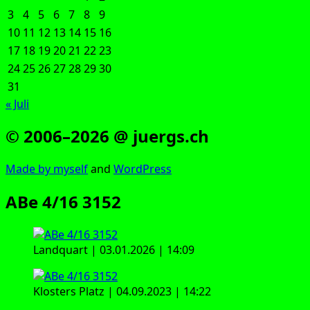
3
4
5
6
7
8
9
10
11
12
13
14
15
16
17
18
19
20
21
22
23
24
25
26
27
28
29
30
31
« Juli
© 2006–2026 @ juergs.ch
Made by mys­elf
and
Word­Press
ABe 4/16 3152
Land­quart | 03.01.2026 | 14:09
Klos­ters Platz | 04.09.2023 | 14:22