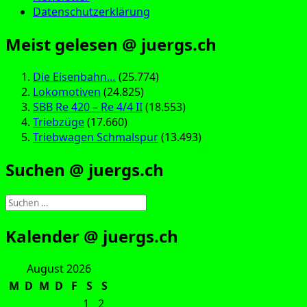
Datenschutzerklärung
Meist gelesen @ juergs.ch
Die Eisenbahn…
(25.774)
Lokomotiven
(24.825)
SBB Re 420 – Re 4/4 II
(18.553)
Triebzüge
(17.660)
Triebwagen Schmalspur
(13.493)
Suchen @ juergs.ch
Suchen
nach:
Kalender @ juergs.ch
August 2026
M
D
M
D
F
S
S
1
2