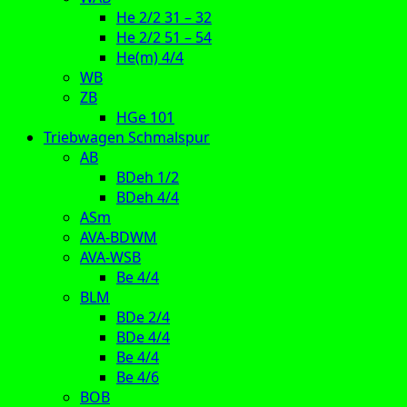
He 2/2 31 – 32
He 2/2 51 – 54
He(m) 4/4
WB
ZB
HGe 101
Triebwagen Schmalspur
AB
BDeh 1/2
BDeh 4/4
ASm
AVA-BDWM
AVA-WSB
Be 4/4
BLM
BDe 2/4
BDe 4/4
Be 4/4
Be 4/6
BOB