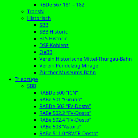
RBDe 567 181 – 182
TransN
Historisch
SBB
SBB Historic
BLS Historic
DSF-Koblenz
OeBB
Verein Historische Mittel-Thurgau-Bahn
Verein Pendelzug Mirage
Zürcher Museums-Bahn
Triebzüge
SBB
RABDe 500 “ICN”
RABe 501 “Giruno”
RABDe 502 “FV-Dosto”
RABe 502.2 “FV-Dosto”
RABe 502.4 “FV-Dosto”
RABe 503 “Astoro”
RABe 511.0 “RV/IR-Dosto”