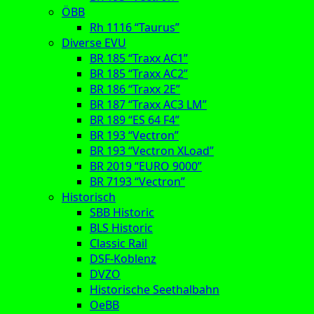
ÖBB
Rh 1116 “Taurus”
Diverse EVU
BR 185 “Traxx AC1”
BR 185 “Traxx AC2”
BR 186 “Traxx 2E”
BR 187 “Traxx AC3 LM”
BR 189 “ES 64 F4”
BR 193 “Vectron”
BR 193 “Vectron XLoad”
BR 2019 “EURO 9000”
BR 7193 “Vectron”
Historisch
SBB Historic
BLS Historic
Classic Rail
DSF-Koblenz
DVZO
Historische Seethalbahn
OeBB