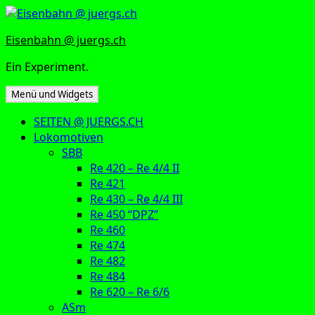
Zum
Inhalt
Eisenbahn @ juergs.ch
springen
Ein Experiment.
Menü und Widgets
SEITEN @ JUERGS.CH
Lokomotiven
SBB
Re 420 – Re 4/4 II
Re 421
Re 430 – Re 4/4 III
Re 450 “DPZ”
Re 460
Re 474
Re 482
Re 484
Re 620 – Re 6/6
ASm