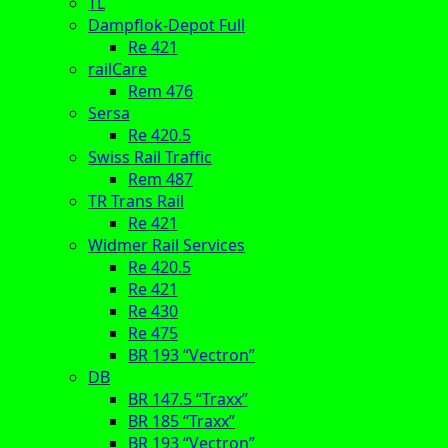
TL
Dampflok-Depot Full
Re 421
railCare
Rem 476
Sersa
Re 420.5
Swiss Rail Traffic
Rem 487
TR Trans Rail
Re 421
Widmer Rail Services
Re 420.5
Re 421
Re 430
Re 475
BR 193 “Vectron”
DB
BR 147.5 “Traxx”
BR 185 “Traxx”
BR 193 “Vectron”