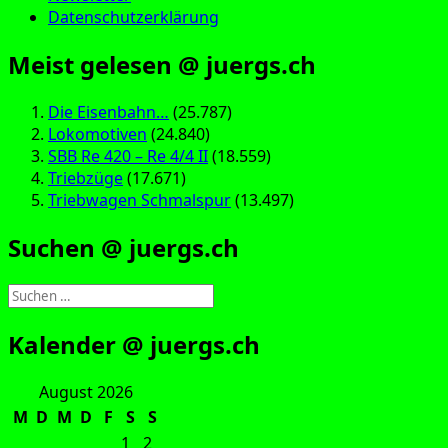
Datenschutzerklärung
Meist gelesen @ juergs.ch
Die Eisenbahn…
(25.787)
Lokomotiven
(24.840)
SBB Re 420 – Re 4/4 II
(18.559)
Triebzüge
(17.671)
Triebwagen Schmalspur
(13.497)
Suchen @ juergs.ch
Suchen
nach:
Kalender @ juergs.ch
August 2026
M
D
M
D
F
S
S
1
2