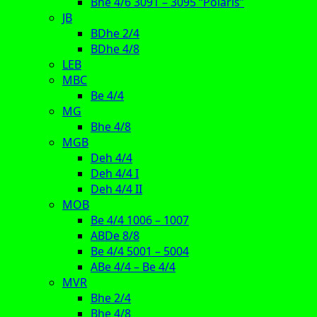
Bhe 4/6 3091 – 3095 “Polaris”
JB
BDhe 2/4
BDhe 4/8
LEB
MBC
Be 4/4
MG
Bhe 4/8
MGB
Deh 4/4
Deh 4/4 I
Deh 4/4 II
MOB
Be 4/4 1006 – 1007
ABDe 8/8
Be 4/4 5001 – 5004
ABe 4/4 – Be 4/4
MVR
Bhe 2/4
Bhe 4/8