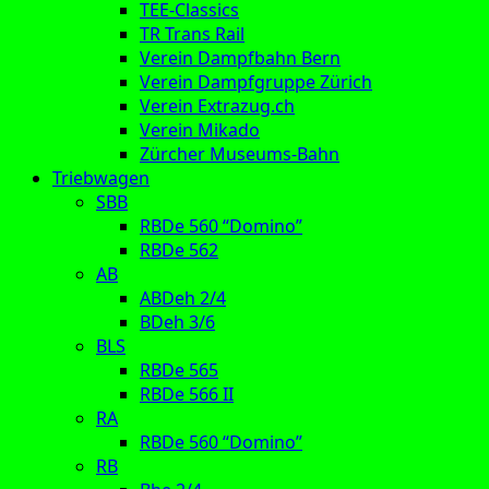
TEE-Classics
TR Trans Rail
Verein Dampfbahn Bern
Verein Dampfgruppe Zürich
Verein Extrazug.ch
Verein Mikado
Zürcher Museums-Bahn
Triebwagen
SBB
RBDe 560 “Domino”
RBDe 562
AB
ABDeh 2/4
BDeh 3/6
BLS
RBDe 565
RBDe 566 II
RA
RBDe 560 “Domino”
RB