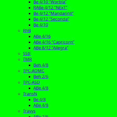
Be 4/10 “Worbla”
RABe 4/12 “NExT”
Be 4/12 “Mandarinli”
Be 4/12 “Seconda”
Be 4/10
RhB
ABe 4/16
ABe 4/16 “Capricorn”
ABe 8/12 “Allegra”
SSIF
TMR
Beh 4/8
TPC-AOMC
Beh 2/6
TPC-ASD
ABe 4/8
TransN
Be 4/8
ABe 4/8
Travys
ABe 2/6