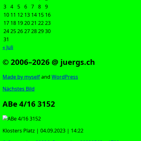
3
4
5
6
7
8
9
10
11
12
13
14
15
16
17
18
19
20
21
22
23
24
25
26
27
28
29
30
31
« Juli
© 2006–2026 @ juergs.ch
Made by mys­elf
and
Word­Press
Nächstes Bild
ABe 4/16 3152
Klos­ters Platz | 04.09.2023 | 14:22