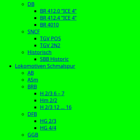
DB
BR 412.0 “ICE 4”
BR 412.4 “ICE 4”
BR 4010
SNCF
TGV POS
TGV 2N2
Historisch
SBB Historic
Lokomotiven Schmalspur
AB
ASm
BRB
H 2/3 6 – 7
Hm 2/2
H 2/3 12 … 16
DFB
HG 2/3
HG 4/4
GGB