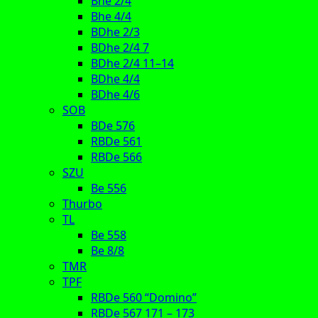
Bhe 2/4
Bhe 4/4
BDhe 2/3
BDhe 2/4 7
BDhe 2/4 11–14
BDhe 4/4
BDhe 4/6
SOB
BDe 576
RBDe 561
RBDe 566
SZU
Be 556
Thurbo
TL
Be 558
Be 8/8
TMR
TPF
RBDe 560 “Domino”
RBDe 567 171 – 173