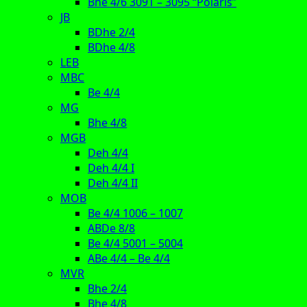
Bhe 4/6 3091 – 3095 “Polaris”
JB
BDhe 2/4
BDhe 4/8
LEB
MBC
Be 4/4
MG
Bhe 4/8
MGB
Deh 4/4
Deh 4/4 I
Deh 4/4 II
MOB
Be 4/4 1006 – 1007
ABDe 8/8
Be 4/4 5001 – 5004
ABe 4/4 – Be 4/4
MVR
Bhe 2/4
Bhe 4/8