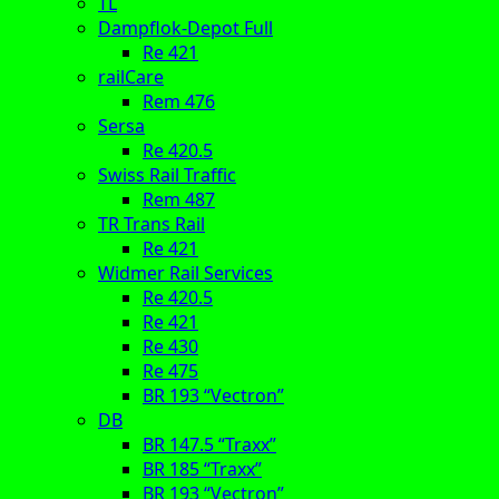
TL
Dampflok-Depot Full
Re 421
railCare
Rem 476
Sersa
Re 420.5
Swiss Rail Traffic
Rem 487
TR Trans Rail
Re 421
Widmer Rail Services
Re 420.5
Re 421
Re 430
Re 475
BR 193 “Vectron”
DB
BR 147.5 “Traxx”
BR 185 “Traxx”
BR 193 “Vectron”