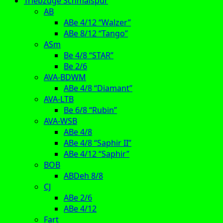
Triebzüge Schmalspur
AB
ABe 4/12 “Walzer”
ABe 8/12 “Tango”
ASm
Be 4/8 “STAR”
Be 2/6
AVA-BDWM
ABe 4/8 “Diamant”
AVA-LTB
Be 6/8 “Rubin”
AVA-WSB
ABe 4/8
ABe 4/8 “Saphir II”
ABe 4/12 “Saphir”
BOB
ABDeh 8/8
CJ
ABe 2/6
ABe 4/12
Fart