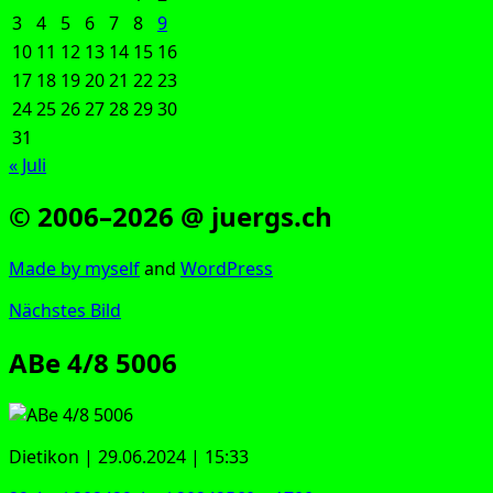
3
4
5
6
7
8
9
10
11
12
13
14
15
16
17
18
19
20
21
22
23
24
25
26
27
28
29
30
31
« Juli
© 2006–2026 @ juergs.ch
Made by mys­elf
and
Word­Press
Nächstes Bild
ABe 4/8 5006
Die­ti­kon | 29.06.2024 | 15:33