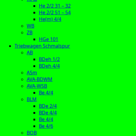
He 2/2 31 – 32
He 2/2 51 – 54
He(m) 4/4
WB
ZB
HGe 101
Triebwagen Schmalspur
AB
BDeh 1/2
BDeh 4/4
ASm
AVA-BDWM
AVA-WSB
Be 4/4
BLM
BDe 2/4
BDe 4/4
Be 4/4
Be 4/6
BOB