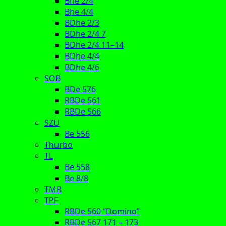
Bhe 2/4
Bhe 4/4
BDhe 2/3
BDhe 2/4 7
BDhe 2/4 11–14
BDhe 4/4
BDhe 4/6
SOB
BDe 576
RBDe 561
RBDe 566
SZU
Be 556
Thurbo
TL
Be 558
Be 8/8
TMR
TPF
RBDe 560 “Domino”
RBDe 567 171 – 173