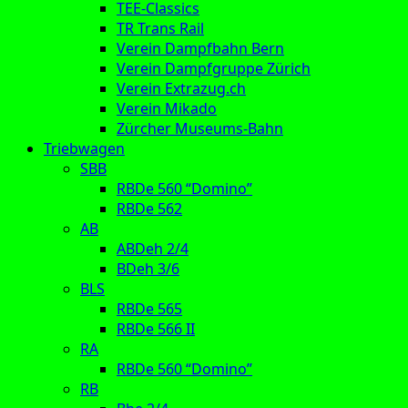
TEE-Classics
TR Trans Rail
Verein Dampfbahn Bern
Verein Dampfgruppe Zürich
Verein Extrazug.ch
Verein Mikado
Zürcher Museums-Bahn
Triebwagen
SBB
RBDe 560 “Domino”
RBDe 562
AB
ABDeh 2/4
BDeh 3/6
BLS
RBDe 565
RBDe 566 II
RA
RBDe 560 “Domino”
RB