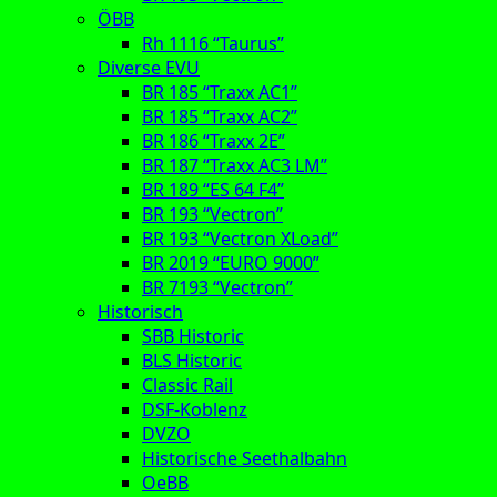
ÖBB
Rh 1116 “Taurus”
Diverse EVU
BR 185 “Traxx AC1”
BR 185 “Traxx AC2”
BR 186 “Traxx 2E”
BR 187 “Traxx AC3 LM”
BR 189 “ES 64 F4”
BR 193 “Vectron”
BR 193 “Vectron XLoad”
BR 2019 “EURO 9000”
BR 7193 “Vectron”
Historisch
SBB Historic
BLS Historic
Classic Rail
DSF-Koblenz
DVZO
Historische Seethalbahn
OeBB