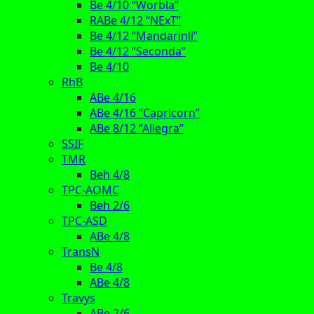
Be 4/10 “Worbla”
RABe 4/12 “NExT”
Be 4/12 “Mandarinli”
Be 4/12 “Seconda”
Be 4/10
RhB
ABe 4/16
ABe 4/16 “Capricorn”
ABe 8/12 “Allegra”
SSIF
TMR
Beh 4/8
TPC-AOMC
Beh 2/6
TPC-ASD
ABe 4/8
TransN
Be 4/8
ABe 4/8
Travys
ABe 2/6