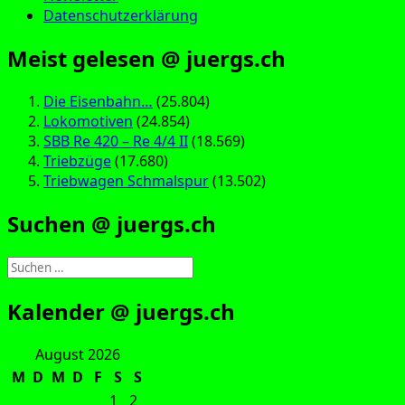
Datenschutzerklärung
Meist gelesen @ juergs.ch
Die Eisenbahn…
(25.804)
Lokomotiven
(24.854)
SBB Re 420 – Re 4/4 II
(18.569)
Triebzüge
(17.680)
Triebwagen Schmalspur
(13.502)
Suchen @ juergs.ch
Suchen
nach:
Kalender @ juergs.ch
August 2026
M
D
M
D
F
S
S
1
2