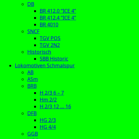
DB
BR 412.0 “ICE 4”
BR 412.4 “ICE 4”
BR 4010
SNCF
TGV POS
TGV 2N2
Historisch
SBB Historic
Lokomotiven Schmalspur
AB
ASm
BRB
H 2/3 6 – 7
Hm 2/2
H 2/3 12 … 16
DFB
HG 2/3
HG 4/4
GGB