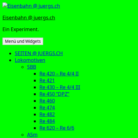
Zum
Inhalt
Eisenbahn @ juergs.ch
springen
Ein Experiment.
Menü und Widgets
SEITEN @ JUERGS.CH
Lokomotiven
SBB
Re 420 – Re 4/4 II
Re 421
Re 430 – Re 4/4 III
Re 450 “DPZ”
Re 460
Re 474
Re 482
Re 484
Re 620 – Re 6/6
ASm