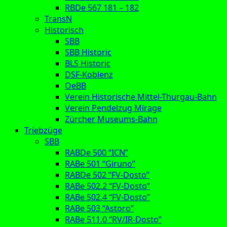
RBDe 567 181 – 182
TransN
Historisch
SBB
SBB Historic
BLS Historic
DSF-Koblenz
OeBB
Verein Historische Mittel-Thurgau-Bahn
Verein Pendelzug Mirage
Zürcher Museums-Bahn
Triebzüge
SBB
RABDe 500 “ICN”
RABe 501 “Giruno”
RABDe 502 “FV-Dosto”
RABe 502.2 “FV-Dosto”
RABe 502.4 “FV-Dosto”
RABe 503 “Astoro”
RABe 511.0 “RV/IR-Dosto”