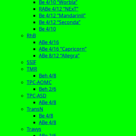
Be 4/10 “Worbla”
RABe 4/12 “NExT”
Be 4/12 “Mandarinli”
Be 4/12 “Seconda”
Be 4/10
RhB
ABe 4/16
ABe 4/16 “Capricorn”
ABe 8/12 “Allegra”
SSIF
TMR
Beh 4/8
TPC-AOMC
Beh 2/6
TPC-ASD
ABe 4/8
TransN
Be 4/8
ABe 4/8
Travys
ABe 2/6