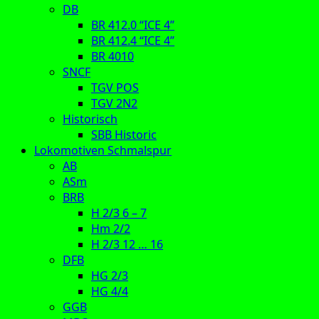
DB
BR 412.0 “ICE 4”
BR 412.4 “ICE 4”
BR 4010
SNCF
TGV POS
TGV 2N2
Historisch
SBB Historic
Lokomotiven Schmalspur
AB
ASm
BRB
H 2/3 6 – 7
Hm 2/2
H 2/3 12 … 16
DFB
HG 2/3
HG 4/4
GGB