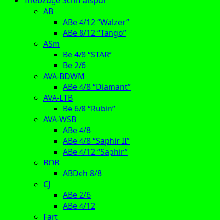
Triebzüge Schmalspur
AB
ABe 4/12 “Walzer”
ABe 8/12 “Tango”
ASm
Be 4/8 “STAR”
Be 2/6
AVA-BDWM
ABe 4/8 “Diamant”
AVA-LTB
Be 6/8 “Rubin”
AVA-WSB
ABe 4/8
ABe 4/8 “Saphir II”
ABe 4/12 “Saphir”
BOB
ABDeh 8/8
CJ
ABe 2/6
ABe 4/12
Fart