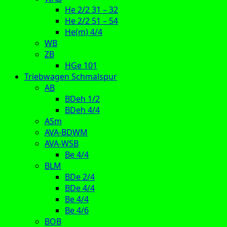
He 2/2 31 – 32
He 2/2 51 – 54
He(m) 4/4
WB
ZB
HGe 101
Triebwagen Schmalspur
AB
BDeh 1/2
BDeh 4/4
ASm
AVA-BDWM
AVA-WSB
Be 4/4
BLM
BDe 2/4
BDe 4/4
Be 4/4
Be 4/6
BOB