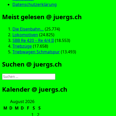
Datenschutzerklärung
Meist gelesen @ juergs.ch
Die Eisenbahn…
(25.774)
Lokomotiven
(24.825)
SBB Re 420 – Re 4/4 II
(18.553)
Triebzüge
(17.658)
Triebwagen Schmalspur
(13.493)
Suchen @ juergs.ch
Suchen
nach:
Kalender @ juergs.ch
August 2026
M
D
M
D
F
S
S
1
2