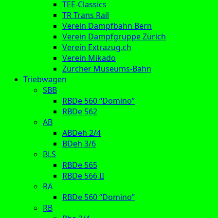
TEE-Classics
TR Trans Rail
Verein Dampfbahn Bern
Verein Dampfgruppe Zürich
Verein Extrazug.ch
Verein Mikado
Zürcher Museums-Bahn
Triebwagen
SBB
RBDe 560 “Domino”
RBDe 562
AB
ABDeh 2/4
BDeh 3/6
BLS
RBDe 565
RBDe 566 II
RA
RBDe 560 “Domino”
RB