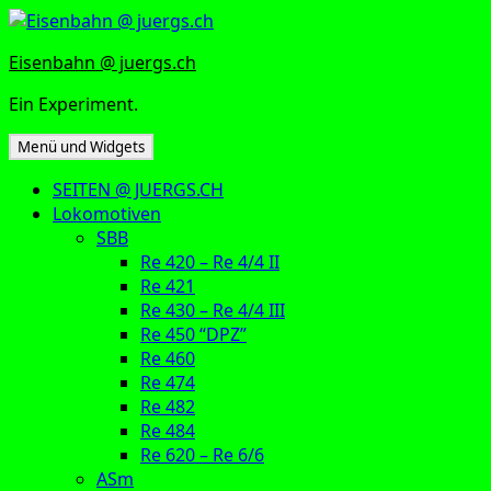
Zum
Inhalt
Eisenbahn @ juergs.ch
springen
Ein Experiment.
Menü und Widgets
SEITEN @ JUERGS.CH
Lokomotiven
SBB
Re 420 – Re 4/4 II
Re 421
Re 430 – Re 4/4 III
Re 450 “DPZ”
Re 460
Re 474
Re 482
Re 484
Re 620 – Re 6/6
ASm