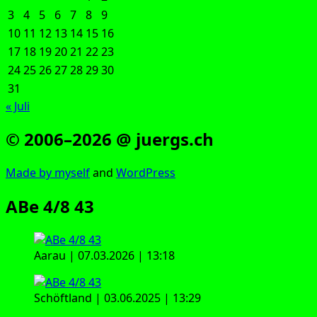
3
4
5
6
7
8
9
10
11
12
13
14
15
16
17
18
19
20
21
22
23
24
25
26
27
28
29
30
31
« Juli
© 2006–2026 @ juergs.ch
Made by mys­elf
and
Word­Press
ABe 4/8 43
Aar­au | 07.03.2026 | 13:18
Schöft­land | 03.06.2025 | 13:29