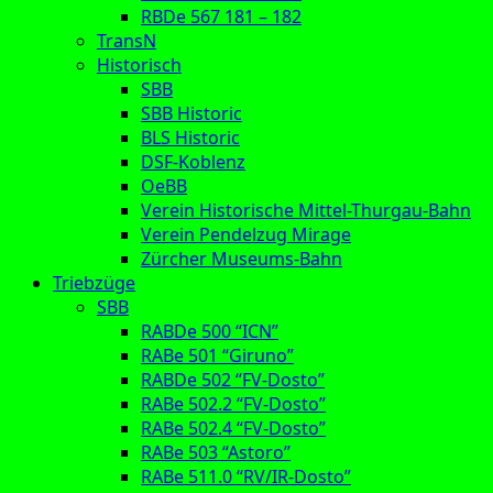
RBDe 567 181 – 182
TransN
Historisch
SBB
SBB Historic
BLS Historic
DSF-Koblenz
OeBB
Verein Historische Mittel-Thurgau-Bahn
Verein Pendelzug Mirage
Zürcher Museums-Bahn
Triebzüge
SBB
RABDe 500 “ICN”
RABe 501 “Giruno”
RABDe 502 “FV-Dosto”
RABe 502.2 “FV-Dosto”
RABe 502.4 “FV-Dosto”
RABe 503 “Astoro”
RABe 511.0 “RV/IR-Dosto”