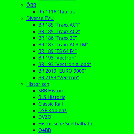
ÖBB
Rh 1116 “Taurus”
Diverse EVU
BR 185 “Traxx AC1”
BR 185 “Traxx AC2”
BR 186 “Traxx 2E”
BR 187 “Traxx AC3 LM”
BR 189 “ES 64 F4”
BR 193 “Vectron”
BR 193 “Vectron XLoad”
BR 2019 “EURO 9000”
BR 7193 “Vectron”
Historisch
SBB Historic
BLS Historic
Classic Rail
DSF-Koblenz
DVZO
Historische Seethalbahn
OeBB