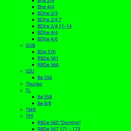
Bhe 2/4
Bhe 4/4
BDhe 2/3
BDhe 2/4 7
BDhe 2/4 11–14
BDhe 4/4
BDhe 4/6
SOB
BDe 576
RBDe 561
RBDe 566
SZU
Be 556
Thurbo
TL
Be 558
Be 8/8
TMR
TPF
RBDe 560 “Domino”
RBDe 567 171 – 173