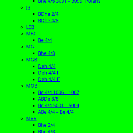
Bhe 4/6 3091 – 3095 “Polaris”
JB
BDhe 2/4
BDhe 4/8
LEB
MBC
Be 4/4
MG
Bhe 4/8
MGB
Deh 4/4
Deh 4/4 I
Deh 4/4 II
MOB
Be 4/4 1006 – 1007
ABDe 8/8
Be 4/4 5001 – 5004
ABe 4/4 – Be 4/4
MVR
Bhe 2/4
Bhe 4/8