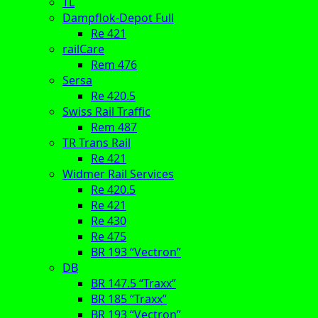
TL
Dampflok-Depot Full
Re 421
railCare
Rem 476
Sersa
Re 420.5
Swiss Rail Traffic
Rem 487
TR Trans Rail
Re 421
Widmer Rail Services
Re 420.5
Re 421
Re 430
Re 475
BR 193 “Vectron”
DB
BR 147.5 “Traxx”
BR 185 “Traxx”
BR 193 “Vectron”