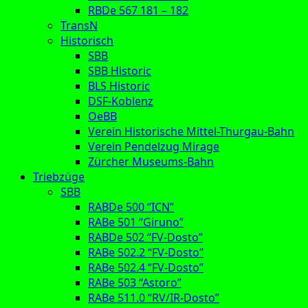
RBDe 567 181 – 182
TransN
Historisch
SBB
SBB Historic
BLS Historic
DSF-Koblenz
OeBB
Verein Historische Mittel-Thurgau-Bahn
Verein Pendelzug Mirage
Zürcher Museums-Bahn
Triebzüge
SBB
RABDe 500 “ICN”
RABe 501 “Giruno”
RABDe 502 “FV-Dosto”
RABe 502.2 “FV-Dosto”
RABe 502.4 “FV-Dosto”
RABe 503 “Astoro”
RABe 511.0 “RV/IR-Dosto”