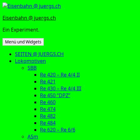
Zum
Inhalt
Eisenbahn @ juergs.ch
springen
Ein Experiment.
Menü und Widgets
SEITEN @ JUERGS.CH
Lokomotiven
SBB
Re 420 – Re 4/4 II
Re 421
Re 430 – Re 4/4 III
Re 450 “DPZ”
Re 460
Re 474
Re 482
Re 484
Re 620 – Re 6/6
ASm