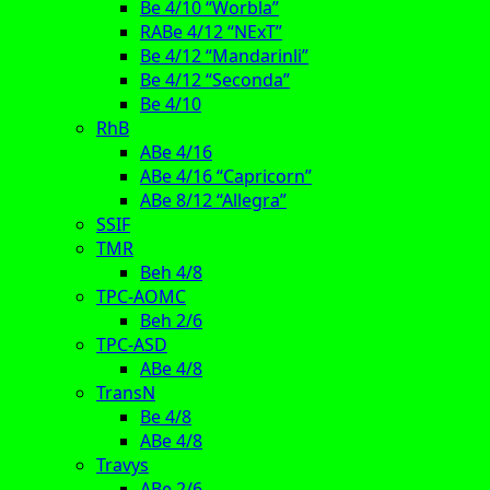
Be 4/10 “Worbla”
RABe 4/12 “NExT”
Be 4/12 “Mandarinli”
Be 4/12 “Seconda”
Be 4/10
RhB
ABe 4/16
ABe 4/16 “Capricorn”
ABe 8/12 “Allegra”
SSIF
TMR
Beh 4/8
TPC-AOMC
Beh 2/6
TPC-ASD
ABe 4/8
TransN
Be 4/8
ABe 4/8
Travys
ABe 2/6