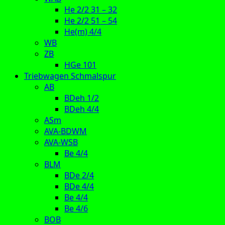
He 2/2 31 – 32
He 2/2 51 – 54
He(m) 4/4
WB
ZB
HGe 101
Triebwagen Schmalspur
AB
BDeh 1/2
BDeh 4/4
ASm
AVA-BDWM
AVA-WSB
Be 4/4
BLM
BDe 2/4
BDe 4/4
Be 4/4
Be 4/6
BOB