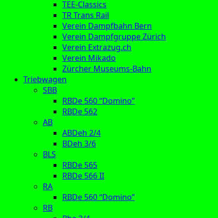
TEE-Classics
TR Trans Rail
Verein Dampfbahn Bern
Verein Dampfgruppe Zürich
Verein Extrazug.ch
Verein Mikado
Zürcher Museums-Bahn
Triebwagen
SBB
RBDe 560 “Domino”
RBDe 562
AB
ABDeh 2/4
BDeh 3/6
BLS
RBDe 565
RBDe 566 II
RA
RBDe 560 “Domino”
RB