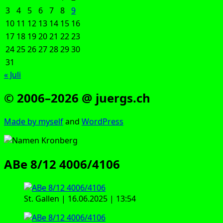
3
4
5
6
7
8
9
10
11
12
13
14
15
16
17
18
19
20
21
22
23
24
25
26
27
28
29
30
31
« Juli
© 2006–2026 @ juergs.ch
Made by mys­elf
and
Word­Press
ABe 8/12 4006/4106
St. Gal­len | 16.06.2025 | 13:54