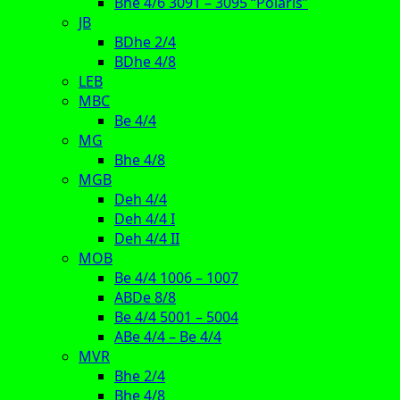
Bhe 4/6 3091 – 3095 “Polaris”
JB
BDhe 2/4
BDhe 4/8
LEB
MBC
Be 4/4
MG
Bhe 4/8
MGB
Deh 4/4
Deh 4/4 I
Deh 4/4 II
MOB
Be 4/4 1006 – 1007
ABDe 8/8
Be 4/4 5001 – 5004
ABe 4/4 – Be 4/4
MVR
Bhe 2/4
Bhe 4/8