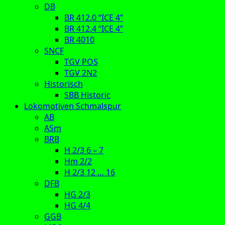
DB
BR 412.0 “ICE 4”
BR 412.4 “ICE 4”
BR 4010
SNCF
TGV POS
TGV 2N2
Historisch
SBB Historic
Lokomotiven Schmalspur
AB
ASm
BRB
H 2/3 6 – 7
Hm 2/2
H 2/3 12 … 16
DFB
HG 2/3
HG 4/4
GGB