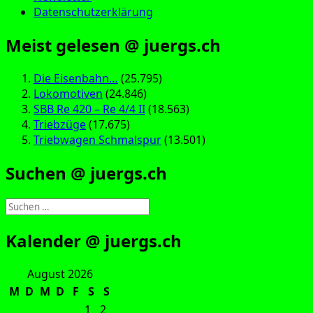
Datenschutzerklärung
Meist gelesen @ juergs.ch
Die Eisenbahn…
(25.795)
Lokomotiven
(24.846)
SBB Re 420 – Re 4/4 II
(18.563)
Triebzüge
(17.675)
Triebwagen Schmalspur
(13.501)
Suchen @ juergs.ch
Suchen
nach:
Kalender @ juergs.ch
August 2026
M
D
M
D
F
S
S
1
2