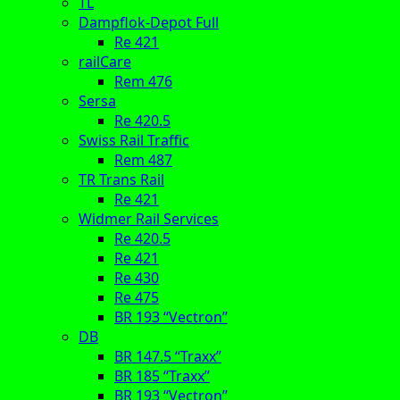
TL
Dampflok-Depot Full
Re 421
railCare
Rem 476
Sersa
Re 420.5
Swiss Rail Traffic
Rem 487
TR Trans Rail
Re 421
Widmer Rail Services
Re 420.5
Re 421
Re 430
Re 475
BR 193 “Vectron”
DB
BR 147.5 “Traxx”
BR 185 “Traxx”
BR 193 “Vectron”