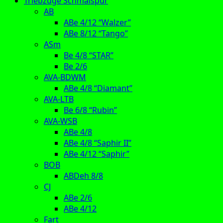
Triebzüge Schmalspur
AB
ABe 4/12 “Walzer”
ABe 8/12 “Tango”
ASm
Be 4/8 “STAR”
Be 2/6
AVA-BDWM
ABe 4/8 “Diamant”
AVA-LTB
Be 6/8 “Rubin”
AVA-WSB
ABe 4/8
ABe 4/8 “Saphir II”
ABe 4/12 “Saphir”
BOB
ABDeh 8/8
CJ
ABe 2/6
ABe 4/12
Fart