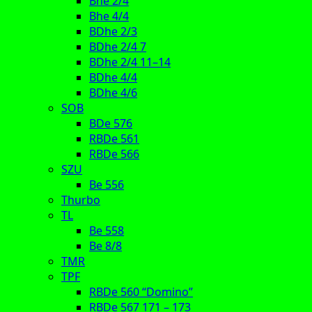
Bhe 2/4
Bhe 4/4
BDhe 2/3
BDhe 2/4 7
BDhe 2/4 11–14
BDhe 4/4
BDhe 4/6
SOB
BDe 576
RBDe 561
RBDe 566
SZU
Be 556
Thurbo
TL
Be 558
Be 8/8
TMR
TPF
RBDe 560 “Domino”
RBDe 567 171 – 173