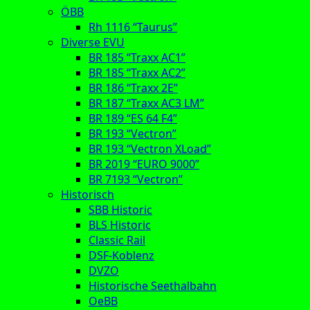
ÖBB
Rh 1116 “Taurus”
Diverse EVU
BR 185 “Traxx AC1”
BR 185 “Traxx AC2”
BR 186 “Traxx 2E”
BR 187 “Traxx AC3 LM”
BR 189 “ES 64 F4”
BR 193 “Vectron”
BR 193 “Vectron XLoad”
BR 2019 “EURO 9000”
BR 7193 “Vectron”
Historisch
SBB Historic
BLS Historic
Classic Rail
DSF-Koblenz
DVZO
Historische Seethalbahn
OeBB