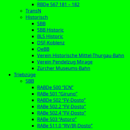
RBDe 567 181 – 182
TransN
Historisch
SBB
SBB Historic
BLS Historic
DSF-Koblenz
OeBB
Verein Historische Mittel-Thurgau-Bahn
Verein Pendelzug Mirage
Zürcher Museums-Bahn
Triebzüge
SBB
RABDe 500 “ICN”
RABe 501 “Giruno”
RABDe 502 “FV-Dosto”
RABe 502.2 “FV-Dosto”
RABe 502.4 “FV-Dosto”
RABe 503 “Astoro”
RABe 511.0 “RV/IR-Dosto”