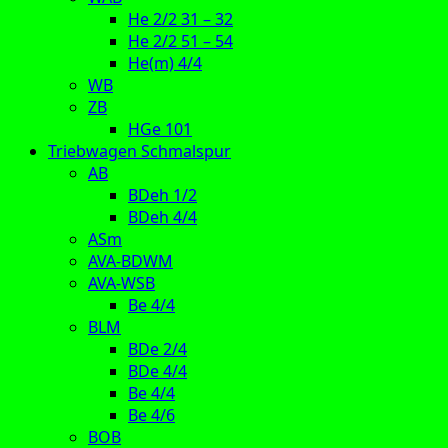
He 2/2 31 – 32
He 2/2 51 – 54
He(m) 4/4
WB
ZB
HGe 101
Triebwagen Schmalspur
AB
BDeh 1/2
BDeh 4/4
ASm
AVA-BDWM
AVA-WSB
Be 4/4
BLM
BDe 2/4
BDe 4/4
Be 4/4
Be 4/6
BOB