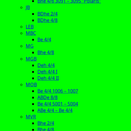
Bhe 4/6 3091 – 3095 “Polaris”
JB
BDhe 2/4
BDhe 4/8
LEB
MBC
Be 4/4
MG
Bhe 4/8
MGB
Deh 4/4
Deh 4/4 I
Deh 4/4 II
MOB
Be 4/4 1006 – 1007
ABDe 8/8
Be 4/4 5001 – 5004
ABe 4/4 – Be 4/4
MVR
Bhe 2/4
Bhe 4/8