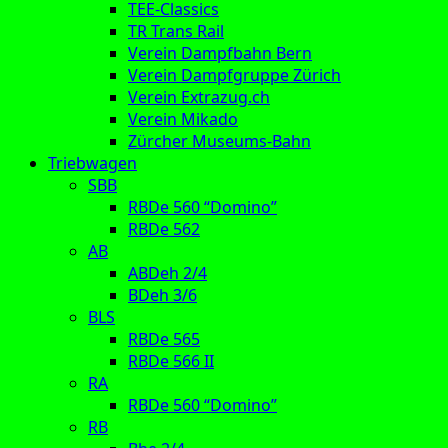
TEE-Classics
TR Trans Rail
Verein Dampfbahn Bern
Verein Dampfgruppe Zürich
Verein Extrazug.ch
Verein Mikado
Zürcher Museums-Bahn
Triebwagen
SBB
RBDe 560 “Domino”
RBDe 562
AB
ABDeh 2/4
BDeh 3/6
BLS
RBDe 565
RBDe 566 II
RA
RBDe 560 “Domino”
RB