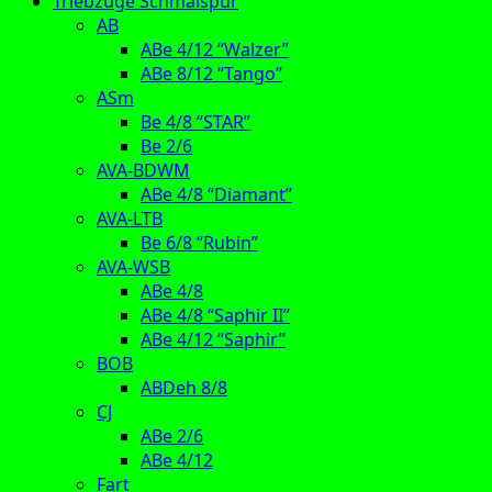
Triebzüge Schmalspur
AB
ABe 4/12 “Walzer”
ABe 8/12 “Tango”
ASm
Be 4/8 “STAR”
Be 2/6
AVA-BDWM
ABe 4/8 “Diamant”
AVA-LTB
Be 6/8 “Rubin”
AVA-WSB
ABe 4/8
ABe 4/8 “Saphir II”
ABe 4/12 “Saphir”
BOB
ABDeh 8/8
CJ
ABe 2/6
ABe 4/12
Fart