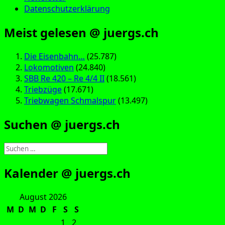
Datenschutzerklärung
Meist gelesen @ juergs.ch
Die Eisenbahn…
(25.787)
Lokomotiven
(24.840)
SBB Re 420 – Re 4/4 II
(18.561)
Triebzüge
(17.671)
Triebwagen Schmalspur
(13.497)
Suchen @ juergs.ch
Suchen
nach:
Kalender @ juergs.ch
August 2026
M
D
M
D
F
S
S
1
2