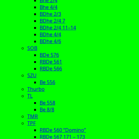
Bhe 2/4
Bhe 4/4
BDhe 2/3
BDhe 2/4 7
BDhe 2/4 11–14
BDhe 4/4
BDhe 4/6
SOB
BDe 576
RBDe 561
RBDe 566
SZU
Be 556
Thurbo
TL
Be 558
Be 8/8
TMR
TPF
RBDe 560 “Domino”
RBDe 567 171 – 173