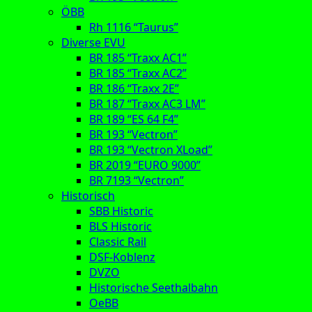
ÖBB
Rh 1116 “Taurus”
Diverse EVU
BR 185 “Traxx AC1”
BR 185 “Traxx AC2”
BR 186 “Traxx 2E”
BR 187 “Traxx AC3 LM”
BR 189 “ES 64 F4”
BR 193 “Vectron”
BR 193 “Vectron XLoad”
BR 2019 “EURO 9000”
BR 7193 “Vectron”
Historisch
SBB Historic
BLS Historic
Classic Rail
DSF-Koblenz
DVZO
Historische Seethalbahn
OeBB