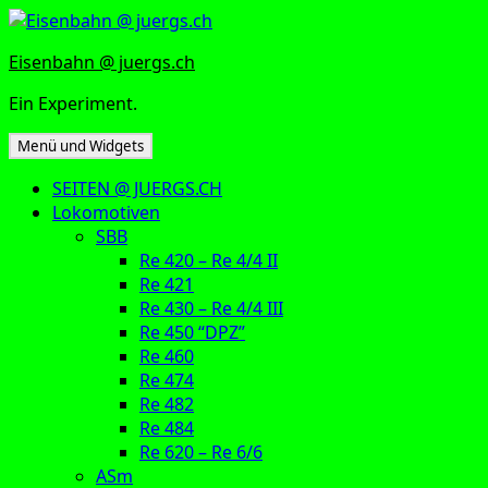
Zum
Inhalt
Eisenbahn @ juergs.ch
springen
Ein Experiment.
Menü und Widgets
SEITEN @ JUERGS.CH
Lokomotiven
SBB
Re 420 – Re 4/4 II
Re 421
Re 430 – Re 4/4 III
Re 450 “DPZ”
Re 460
Re 474
Re 482
Re 484
Re 620 – Re 6/6
ASm