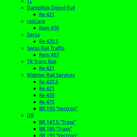
TL
Dampflok-Depot Full
Re 421
railCare
Rem 476
Sersa
Re 420.5
Swiss Rail Traffic
Rem 487
TR Trans Rail
Re 421
Widmer Rail Services
Re 420.5
Re 421
Re 430
Re 475
BR 193 “Vectron”
DB
BR 147.5 “Traxx”
BR 185 “Traxx”
BR 193 “Vectron”