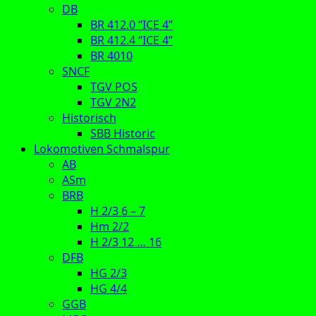
DB
BR 412.0 “ICE 4”
BR 412.4 “ICE 4”
BR 4010
SNCF
TGV POS
TGV 2N2
Historisch
SBB Historic
Lokomotiven Schmalspur
AB
ASm
BRB
H 2/3 6 – 7
Hm 2/2
H 2/3 12 … 16
DFB
HG 2/3
HG 4/4
GGB