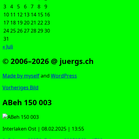
3
4
5
6
7
8
9
10
11
12
13
14
15
16
17
18
19
20
21
22
23
24
25
26
27
28
29
30
31
« Juli
© 2006–2026 @ juergs.ch
Made by mys­elf
and
Word­Press
Vorheriges Bild
ABeh 150 003
Inter­la­ken Ost | 08.02.2025 | 13:55