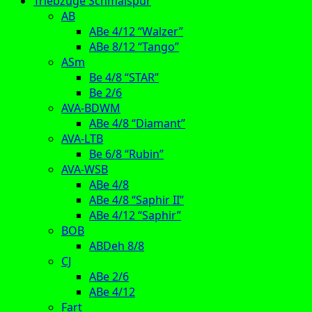
Triebzüge Schmalspur
AB
ABe 4/12 “Walzer”
ABe 8/12 “Tango”
ASm
Be 4/8 “STAR”
Be 2/6
AVA-BDWM
ABe 4/8 “Diamant”
AVA-LTB
Be 6/8 “Rubin”
AVA-WSB
ABe 4/8
ABe 4/8 “Saphir II”
ABe 4/12 “Saphir”
BOB
ABDeh 8/8
CJ
ABe 2/6
ABe 4/12
Fart