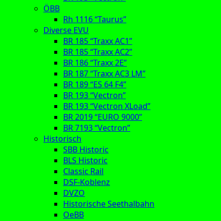
ÖBB
Rh 1116 “Taurus”
Diverse EVU
BR 185 “Traxx AC1”
BR 185 “Traxx AC2”
BR 186 “Traxx 2E”
BR 187 “Traxx AC3 LM”
BR 189 “ES 64 F4”
BR 193 “Vectron”
BR 193 “Vectron XLoad”
BR 2019 “EURO 9000”
BR 7193 “Vectron”
Historisch
SBB Historic
BLS Historic
Classic Rail
DSF-Koblenz
DVZO
Historische Seethalbahn
OeBB