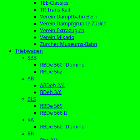
TEE-Classics
TR Trans Rail
Verein Dampfbahn Bern
Verein Dampfgruppe Zürich
Verein Extrazug.ch
Verein Mikado
Zürcher Museums-Bahn
Triebwagen
SBB
RBDe 560 “Domino”
RBDe 562
AB
ABDeh 2/4
BDeh 3/6
BLS
RBDe 565
RBDe 566 II
RA
RBDe 560 “Domino”
RB