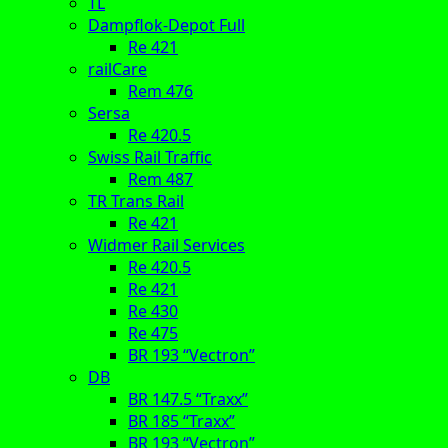
TL
Dampflok-Depot Full
Re 421
railCare
Rem 476
Sersa
Re 420.5
Swiss Rail Traffic
Rem 487
TR Trans Rail
Re 421
Widmer Rail Services
Re 420.5
Re 421
Re 430
Re 475
BR 193 “Vectron”
DB
BR 147.5 “Traxx”
BR 185 “Traxx”
BR 193 “Vectron”