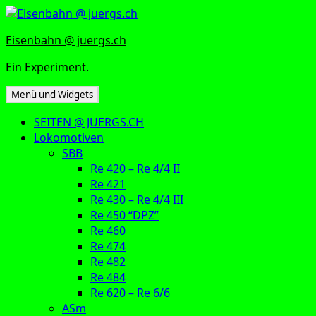
Zum
Inhalt
Eisenbahn @ juergs.ch
springen
Ein Experiment.
Menü und Widgets
SEITEN @ JUERGS.CH
Lokomotiven
SBB
Re 420 – Re 4/4 II
Re 421
Re 430 – Re 4/4 III
Re 450 “DPZ”
Re 460
Re 474
Re 482
Re 484
Re 620 – Re 6/6
ASm