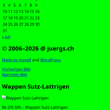
3
4
5
6
7
8
9
10
11
12
13
14
15
16
17
18
19
20
21
22
23
24
25
26
27
28
29
30
31
« Juli
© 2006–2026 @ juergs.ch
Made by mys­elf
and
Word­Press
Vorheriges Bild
Nächstes Bild
Wappen Sutz-Lattrigen
Be 2/6 505 – Wap­pen Sutz-Lattrigen