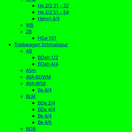
He 2/2 31 – 32
He 2/2 51 – 54
He(m) 4/4
WB
ZB
HGe 101
Triebwagen Schmalspur
AB
BDeh 1/2
BDeh 4/4
ASm
AVA-BDWM
AVA-WSB
Be 4/4
BLM
BDe 2/4
BDe 4/4
Be 4/4
Be 4/6
BOB