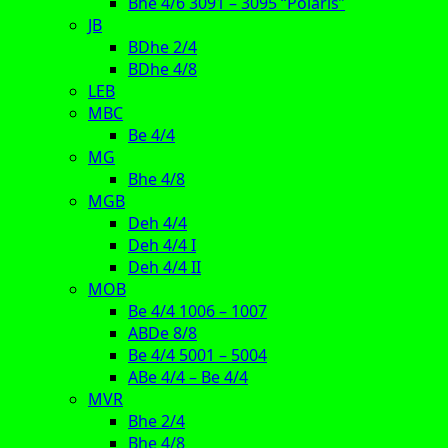
Bhe 4/6 3091 – 3095 “Polaris”
JB
BDhe 2/4
BDhe 4/8
LEB
MBC
Be 4/4
MG
Bhe 4/8
MGB
Deh 4/4
Deh 4/4 I
Deh 4/4 II
MOB
Be 4/4 1006 – 1007
ABDe 8/8
Be 4/4 5001 – 5004
ABe 4/4 – Be 4/4
MVR
Bhe 2/4
Bhe 4/8