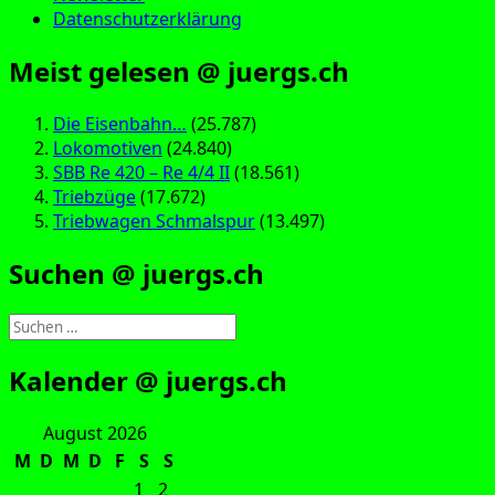
Datenschutzerklärung
Meist gelesen @ juergs.ch
Die Eisenbahn…
(25.787)
Lokomotiven
(24.840)
SBB Re 420 – Re 4/4 II
(18.561)
Triebzüge
(17.672)
Triebwagen Schmalspur
(13.497)
Suchen @ juergs.ch
Suchen
nach:
Kalender @ juergs.ch
August 2026
M
D
M
D
F
S
S
1
2