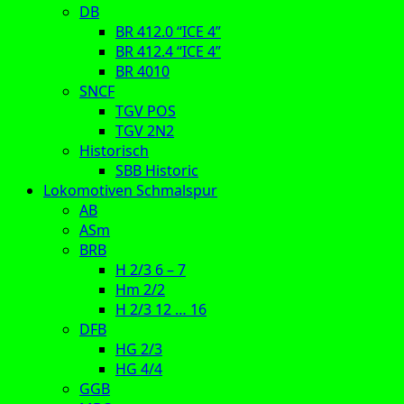
DB
BR 412.0 “ICE 4”
BR 412.4 “ICE 4”
BR 4010
SNCF
TGV POS
TGV 2N2
Historisch
SBB Historic
Lokomotiven Schmalspur
AB
ASm
BRB
H 2/3 6 – 7
Hm 2/2
H 2/3 12 … 16
DFB
HG 2/3
HG 4/4
GGB