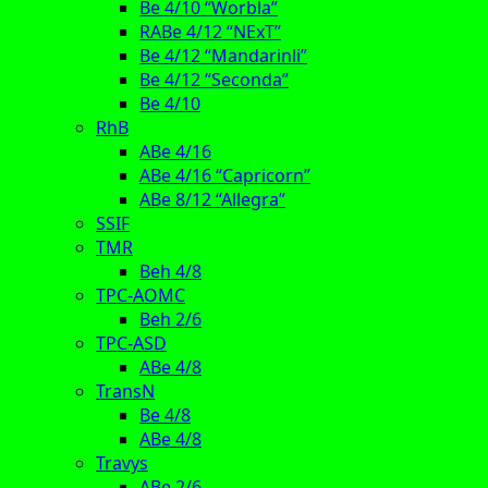
Be 4/10 “Worbla”
RABe 4/12 “NExT”
Be 4/12 “Mandarinli”
Be 4/12 “Seconda”
Be 4/10
RhB
ABe 4/16
ABe 4/16 “Capricorn”
ABe 8/12 “Allegra”
SSIF
TMR
Beh 4/8
TPC-AOMC
Beh 2/6
TPC-ASD
ABe 4/8
TransN
Be 4/8
ABe 4/8
Travys
ABe 2/6