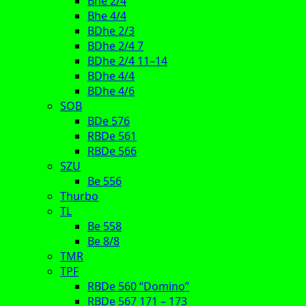
Bhe 2/4
Bhe 4/4
BDhe 2/3
BDhe 2/4 7
BDhe 2/4 11–14
BDhe 4/4
BDhe 4/6
SOB
BDe 576
RBDe 561
RBDe 566
SZU
Be 556
Thurbo
TL
Be 558
Be 8/8
TMR
TPF
RBDe 560 “Domino”
RBDe 567 171 – 173