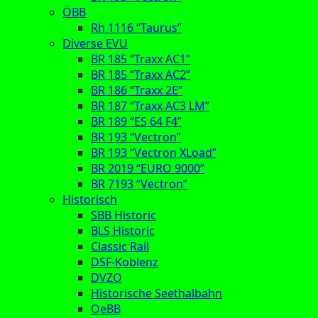
ÖBB
Rh 1116 “Taurus”
Diverse EVU
BR 185 “Traxx AC1”
BR 185 “Traxx AC2”
BR 186 “Traxx 2E”
BR 187 “Traxx AC3 LM”
BR 189 “ES 64 F4”
BR 193 “Vectron”
BR 193 “Vectron XLoad”
BR 2019 “EURO 9000”
BR 7193 “Vectron”
Historisch
SBB Historic
BLS Historic
Classic Rail
DSF-Koblenz
DVZO
Historische Seethalbahn
OeBB