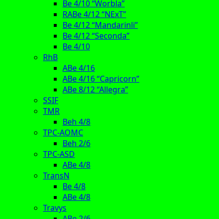
Be 4/10 “Worbla”
RABe 4/12 “NExT”
Be 4/12 “Mandarinli”
Be 4/12 “Seconda”
Be 4/10
RhB
ABe 4/16
ABe 4/16 “Capricorn”
ABe 8/12 “Allegra”
SSIF
TMR
Beh 4/8
TPC-AOMC
Beh 2/6
TPC-ASD
ABe 4/8
TransN
Be 4/8
ABe 4/8
Travys
ABe 2/6