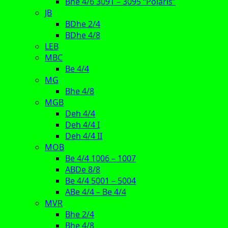
Bhe 4/6 3091 – 3095 “Polaris”
JB
BDhe 2/4
BDhe 4/8
LEB
MBC
Be 4/4
MG
Bhe 4/8
MGB
Deh 4/4
Deh 4/4 I
Deh 4/4 II
MOB
Be 4/4 1006 – 1007
ABDe 8/8
Be 4/4 5001 – 5004
ABe 4/4 – Be 4/4
MVR
Bhe 2/4
Bhe 4/8