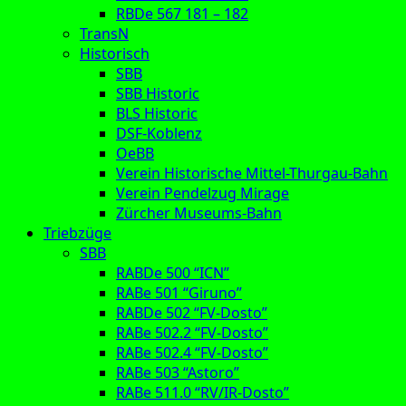
RBDe 567 181 – 182
TransN
Historisch
SBB
SBB Historic
BLS Historic
DSF-Koblenz
OeBB
Verein Historische Mittel-Thurgau-Bahn
Verein Pendelzug Mirage
Zürcher Museums-Bahn
Triebzüge
SBB
RABDe 500 “ICN”
RABe 501 “Giruno”
RABDe 502 “FV-Dosto”
RABe 502.2 “FV-Dosto”
RABe 502.4 “FV-Dosto”
RABe 503 “Astoro”
RABe 511.0 “RV/IR-Dosto”