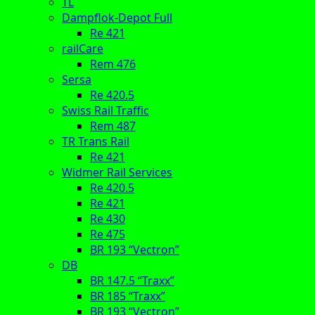
TL
Dampflok-Depot Full
Re 421
railCare
Rem 476
Sersa
Re 420.5
Swiss Rail Traffic
Rem 487
TR Trans Rail
Re 421
Widmer Rail Services
Re 420.5
Re 421
Re 430
Re 475
BR 193 “Vectron”
DB
BR 147.5 “Traxx”
BR 185 “Traxx”
BR 193 “Vectron”