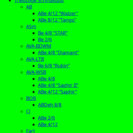
Triebzüge Schmalspur
AB
ABe 4/12 “Walzer”
ABe 8/12 “Tango”
ASm
Be 4/8 “STAR”
Be 2/6
AVA-BDWM
ABe 4/8 “Diamant”
AVA-LTB
Be 6/8 “Rubin”
AVA-WSB
ABe 4/8
ABe 4/8 “Saphir II”
ABe 4/12 “Saphir”
BOB
ABDeh 8/8
CJ
ABe 2/6
ABe 4/12
Fart