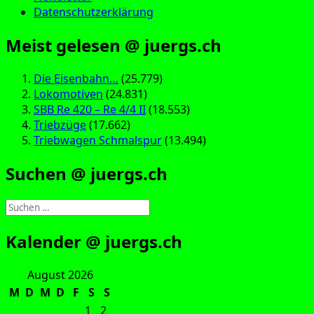
Datenschutzerklärung
Meist gelesen @ juergs.ch
Die Eisenbahn…
(25.779)
Lokomotiven
(24.831)
SBB Re 420 – Re 4/4 II
(18.553)
Triebzüge
(17.662)
Triebwagen Schmalspur
(13.494)
Suchen @ juergs.ch
Suchen
nach:
Kalender @ juergs.ch
August 2026
M
D
M
D
F
S
S
1
2