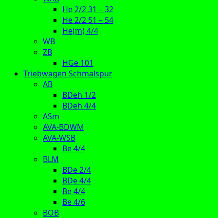
He 2/2 31 – 32
He 2/2 51 – 54
He(m) 4/4
WB
ZB
HGe 101
Triebwagen Schmalspur
AB
BDeh 1/2
BDeh 4/4
ASm
AVA-BDWM
AVA-WSB
Be 4/4
BLM
BDe 2/4
BDe 4/4
Be 4/4
Be 4/6
BOB