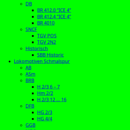
DB
BR 412.0 “ICE 4”
BR 412.4 “ICE 4”
BR 4010
SNCF
TGV POS
TGV 2N2
Historisch
SBB Historic
Lokomotiven Schmalspur
AB
ASm
BRB
H 2/3 6 – 7
Hm 2/2
H 2/3 12 … 16
DFB
HG 2/3
HG 4/4
GGB