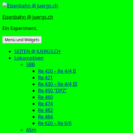
Zum
Inhalt
Eisenbahn @ juergs.ch
springen
Ein Experiment.
Menü und Widgets
SEITEN @ JUERGS.CH
Lokomotiven
SBB
Re 420 – Re 4/4 II
Re 421
Re 430 – Re 4/4 III
Re 450 “DPZ”
Re 460
Re 474
Re 482
Re 484
Re 620 – Re 6/6
ASm