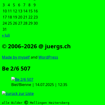
3
4
5
6
7
8
9
10
11
12
13
14
15
16
17
18
19
20
21
22
23
24
25
26
27
28
29
30
31
« Juli
© 2006–2026 @ juergs.ch
Made by mys­elf
and
Word­Press
Be 2/6 507
Biel/Bienne | 14.07.2025 | 12:35
alle Bilder 
 Mellingen Heitersberg