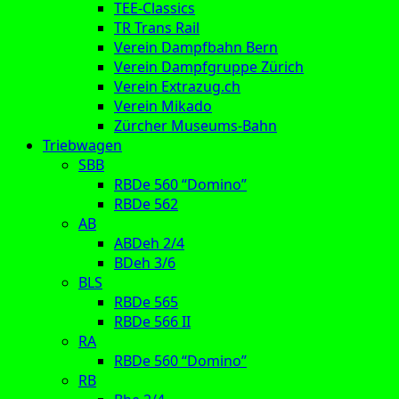
TEE-Classics
TR Trans Rail
Verein Dampfbahn Bern
Verein Dampfgruppe Zürich
Verein Extrazug.ch
Verein Mikado
Zürcher Museums-Bahn
Triebwagen
SBB
RBDe 560 “Domino”
RBDe 562
AB
ABDeh 2/4
BDeh 3/6
BLS
RBDe 565
RBDe 566 II
RA
RBDe 560 “Domino”
RB