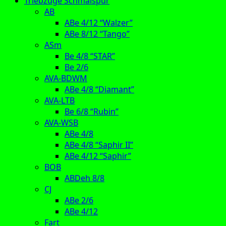
Triebzüge Schmalspur
AB
ABe 4/12 “Walzer”
ABe 8/12 “Tango”
ASm
Be 4/8 “STAR”
Be 2/6
AVA-BDWM
ABe 4/8 “Diamant”
AVA-LTB
Be 6/8 “Rubin”
AVA-WSB
ABe 4/8
ABe 4/8 “Saphir II”
ABe 4/12 “Saphir”
BOB
ABDeh 8/8
CJ
ABe 2/6
ABe 4/12
Fart