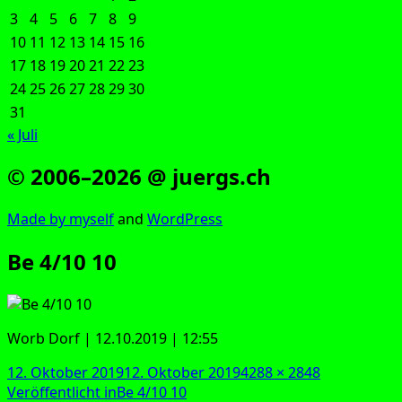
3
4
5
6
7
8
9
10
11
12
13
14
15
16
17
18
19
20
21
22
23
24
25
26
27
28
29
30
31
« Juli
© 2006–2026 @ juergs.ch
Made by mys­elf
and
Word­Press
Be 4/10 10
Worb Dorf | 12.10.2019 | 12:55
Veröffentlicht
Originalgröße
12. Oktober 2019
12. Oktober 2019
4288 × 2848
am
Beitragsnavigation
Veröffentlicht in
Be 4/10 10