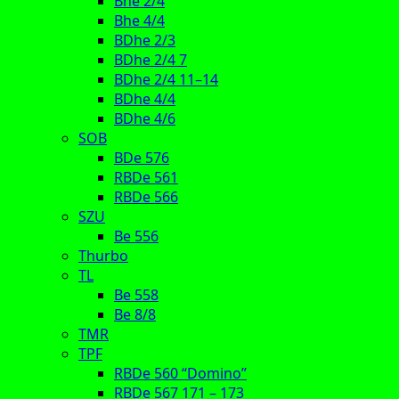
Bhe 2/4
Bhe 4/4
BDhe 2/3
BDhe 2/4 7
BDhe 2/4 11–14
BDhe 4/4
BDhe 4/6
SOB
BDe 576
RBDe 561
RBDe 566
SZU
Be 556
Thurbo
TL
Be 558
Be 8/8
TMR
TPF
RBDe 560 “Domino”
RBDe 567 171 – 173