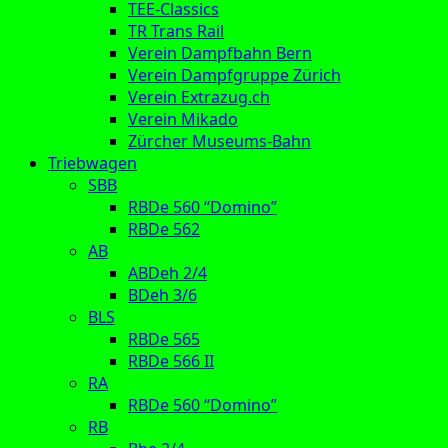
TEE-Classics
TR Trans Rail
Verein Dampfbahn Bern
Verein Dampfgruppe Zürich
Verein Extrazug.ch
Verein Mikado
Zürcher Museums-Bahn
Triebwagen
SBB
RBDe 560 “Domino”
RBDe 562
AB
ABDeh 2/4
BDeh 3/6
BLS
RBDe 565
RBDe 566 II
RA
RBDe 560 “Domino”
RB