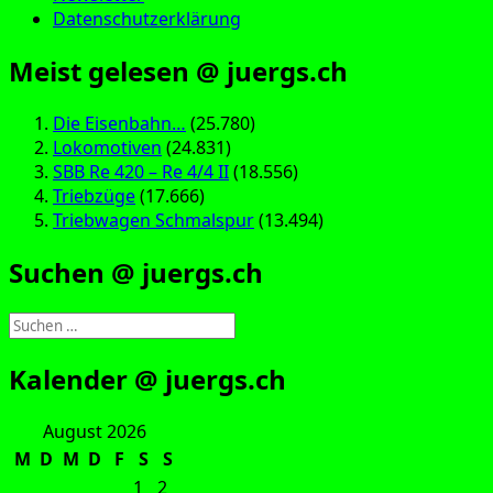
Datenschutzerklärung
Meist gelesen @ juergs.ch
Die Eisenbahn…
(25.780)
Lokomotiven
(24.831)
SBB Re 420 – Re 4/4 II
(18.556)
Triebzüge
(17.666)
Triebwagen Schmalspur
(13.494)
Suchen @ juergs.ch
Suchen
nach:
Kalender @ juergs.ch
August 2026
M
D
M
D
F
S
S
1
2