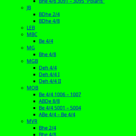
Bhe 4/6 3091 – 3095 “Polaris”
JB
BDhe 2/4
BDhe 4/8
LEB
MBC
Be 4/4
MG
Bhe 4/8
MGB
Deh 4/4
Deh 4/4 I
Deh 4/4 II
MOB
Be 4/4 1006 – 1007
ABDe 8/8
Be 4/4 5001 – 5004
ABe 4/4 – Be 4/4
MVR
Bhe 2/4
Bhe 4/8