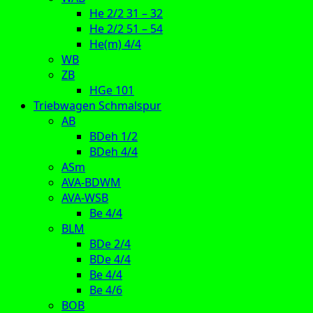
He 2/2 31 – 32
He 2/2 51 – 54
He(m) 4/4
WB
ZB
HGe 101
Triebwagen Schmalspur
AB
BDeh 1/2
BDeh 4/4
ASm
AVA-BDWM
AVA-WSB
Be 4/4
BLM
BDe 2/4
BDe 4/4
Be 4/4
Be 4/6
BOB