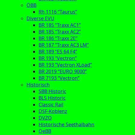
ÖBB
Rh 1116 “Taurus”
Diverse EVU
BR 185 “Traxx AC1”
BR 185 “Traxx AC2”
BR 186 “Traxx 2E”
BR 187 “Traxx AC3 LM”
BR 189 “ES 64 F4”
BR 193 “Vectron”
BR 193 “Vectron XLoad”
BR 2019 “EURO 9000”
BR 7193 “Vectron”
Historisch
SBB Historic
BLS Historic
Classic Rail
DSF-Koblenz
DVZO
Historische Seethalbahn
OeBB