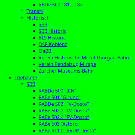
RBDe 567 181 – 182
TransN
Historisch
SBB
SBB Historic
BLS Historic
DSF-Koblenz
OeBB
Verein Historische Mittel-Thurgau-Bahn
Verein Pendelzug Mirage
Zürcher Museums-Bahn
Triebzüge
SBB
RABDe 500 “ICN”
RABe 501 “Giruno”
RABDe 502 “FV-Dosto”
RABe 502.2 “FV-Dosto”
RABe 502.4 “FV-Dosto”
RABe 503 “Astoro”
RABe 511.0 “RV/IR-Dosto”