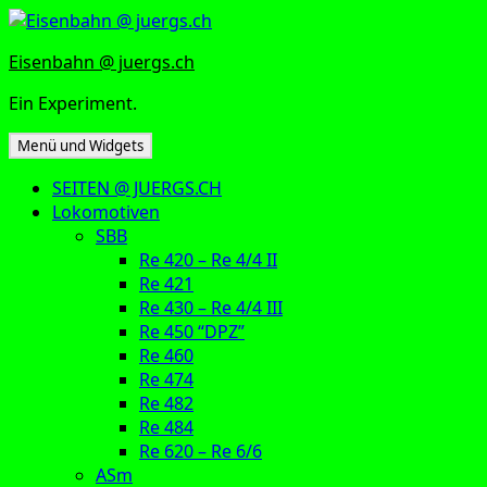
Zum
Inhalt
Eisenbahn @ juergs.ch
springen
Ein Experiment.
Menü und Widgets
SEITEN @ JUERGS.CH
Lokomotiven
SBB
Re 420 – Re 4/4 II
Re 421
Re 430 – Re 4/4 III
Re 450 “DPZ”
Re 460
Re 474
Re 482
Re 484
Re 620 – Re 6/6
ASm