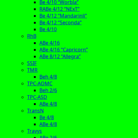
Be 4/10 “Worbla”
RABe 4/12 “NExT”
Be 4/12 “Mandarinli”
Be 4/12 “Seconda”
Be 4/10
RhB
ABe 4/16
ABe 4/16 “Capricorn”
ABe 8/12 “Allegra”
SSIF
TMR
Beh 4/8
TPC-AOMC
Beh 2/6
TPC-ASD
ABe 4/8
TransN
Be 4/8
ABe 4/8
Travys
ABe 2/6