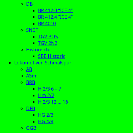
DB
BR 412.0 “ICE 4”
BR 412.4 “ICE 4”
BR 4010
SNCF
TGV POS
TGV 2N2
Historisch
SBB Historic
Lokomotiven Schmalspur
AB
ASm
BRB
H 2/3 6 – 7
Hm 2/2
H 2/3 12 … 16
DFB
HG 2/3
HG 4/4
GGB