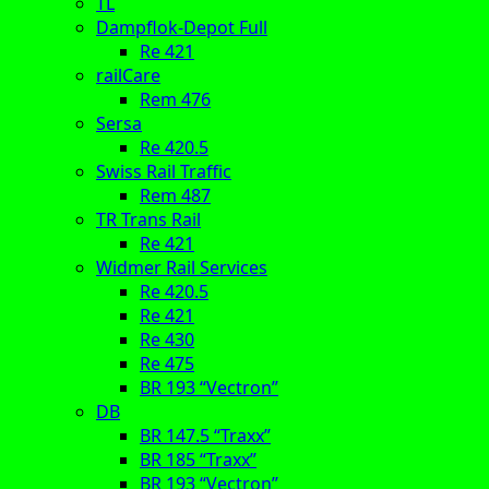
TL
Dampflok-Depot Full
Re 421
railCare
Rem 476
Sersa
Re 420.5
Swiss Rail Traffic
Rem 487
TR Trans Rail
Re 421
Widmer Rail Services
Re 420.5
Re 421
Re 430
Re 475
BR 193 “Vectron”
DB
BR 147.5 “Traxx”
BR 185 “Traxx”
BR 193 “Vectron”