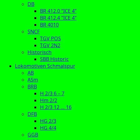
DB
BR 412.0 “ICE 4”
BR 412.4 “ICE 4”
BR 4010
SNCF
TGV POS
TGV 2N2
Historisch
SBB Historic
Lokomotiven Schmalspur
AB
ASm
BRB
H 2/3 6 – 7
Hm 2/2
H 2/3 12 … 16
DFB
HG 2/3
HG 4/4
GGB