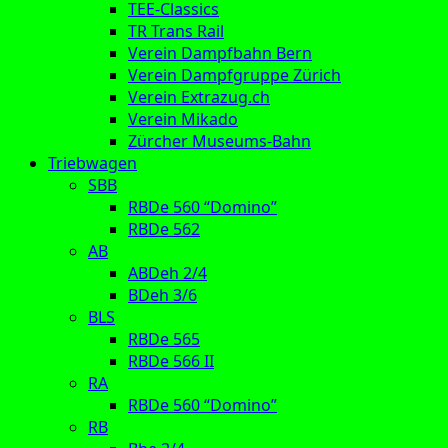
TEE-Classics
TR Trans Rail
Verein Dampfbahn Bern
Verein Dampfgruppe Zürich
Verein Extrazug.ch
Verein Mikado
Zürcher Museums-Bahn
Triebwagen
SBB
RBDe 560 “Domino”
RBDe 562
AB
ABDeh 2/4
BDeh 3/6
BLS
RBDe 565
RBDe 566 II
RA
RBDe 560 “Domino”
RB