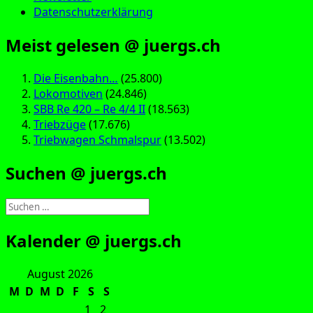
Datenschutzerklärung
Meist gelesen @ juergs.ch
Die Eisenbahn…
(25.800)
Lokomotiven
(24.846)
SBB Re 420 – Re 4/4 II
(18.563)
Triebzüge
(17.676)
Triebwagen Schmalspur
(13.502)
Suchen @ juergs.ch
Suchen
nach:
Kalender @ juergs.ch
August 2026
M
D
M
D
F
S
S
1
2