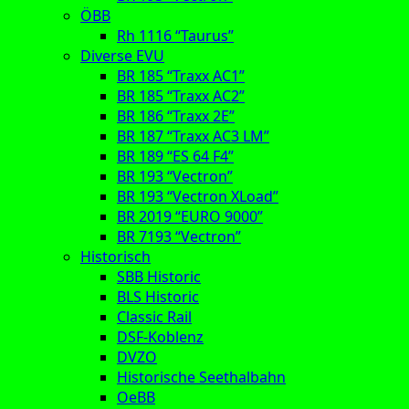
ÖBB
Rh 1116 “Taurus”
Diverse EVU
BR 185 “Traxx AC1”
BR 185 “Traxx AC2”
BR 186 “Traxx 2E”
BR 187 “Traxx AC3 LM”
BR 189 “ES 64 F4”
BR 193 “Vectron”
BR 193 “Vectron XLoad”
BR 2019 “EURO 9000”
BR 7193 “Vectron”
Historisch
SBB Historic
BLS Historic
Classic Rail
DSF-Koblenz
DVZO
Historische Seethalbahn
OeBB