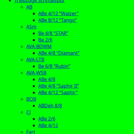
Triebzüge Schmalspur
AB
ABe 4/12 “Walzer”
ABe 8/12 “Tango”
ASm
Be 4/8 “STAR”
Be 2/6
AVA-BDWM
ABe 4/8 “Diamant”
AVA-LTB
Be 6/8 “Rubin”
AVA-WSB
ABe 4/8
ABe 4/8 “Saphir II”
ABe 4/12 “Saphir”
BOB
ABDeh 8/8
CJ
ABe 2/6
ABe 4/12
Fart