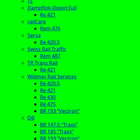
TL
Dampflok-Depot Full
Re 421
railCare
Rem 476
Sersa
Re 420.5
Swiss Rail Traffic
Rem 487
TR Trans Rail
Re 421
Widmer Rail Services
Re 420.5
Re 421
Re 430
Re 475
BR 193 “Vectron”
DB
BR 147.5 “Traxx”
BR 185 “Traxx”
BR 193 “Vectron”