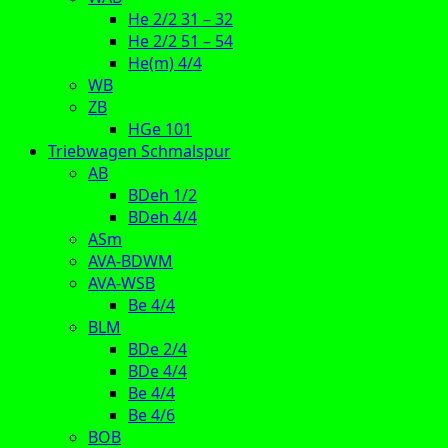
He 2/2 31 – 32
He 2/2 51 – 54
He(m) 4/4
WB
ZB
HGe 101
Triebwagen Schmalspur
AB
BDeh 1/2
BDeh 4/4
ASm
AVA-BDWM
AVA-WSB
Be 4/4
BLM
BDe 2/4
BDe 4/4
Be 4/4
Be 4/6
BOB