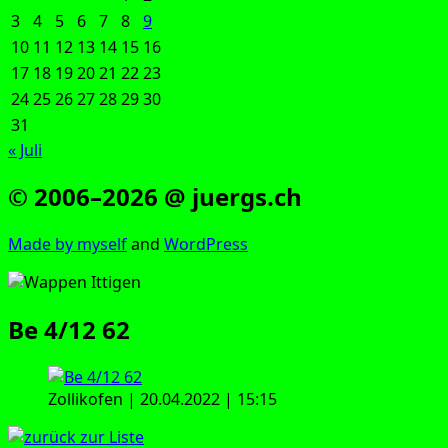
3
4
5
6
7
8
9
10
11
12
13
14
15
16
17
18
19
20
21
22
23
24
25
26
27
28
29
30
31
« Juli
© 2006–2026 @ juergs.ch
Made by mys­elf
and
Word­Press
Be 4/12 62
Zol­li­kofen | 20.04.2022 | 15:15