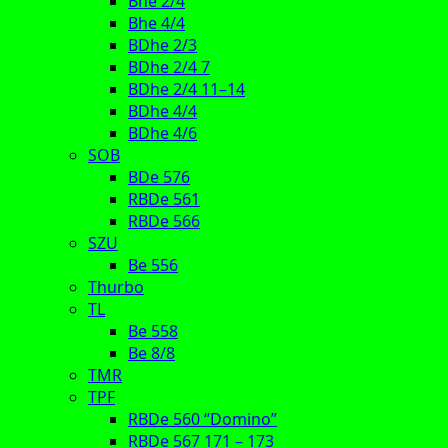
Bhe 2/4
Bhe 4/4
BDhe 2/3
BDhe 2/4 7
BDhe 2/4 11–14
BDhe 4/4
BDhe 4/6
SOB
BDe 576
RBDe 561
RBDe 566
SZU
Be 556
Thurbo
TL
Be 558
Be 8/8
TMR
TPF
RBDe 560 “Domino”
RBDe 567 171 – 173