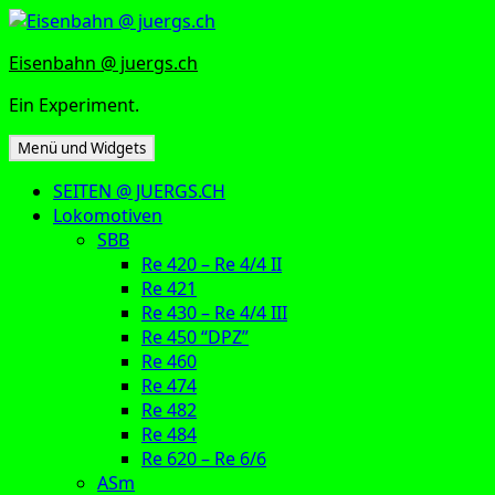
Zum
Inhalt
Eisenbahn @ juergs.ch
springen
Ein Experiment.
Menü und Widgets
SEITEN @ JUERGS.CH
Lokomotiven
SBB
Re 420 – Re 4/4 II
Re 421
Re 430 – Re 4/4 III
Re 450 “DPZ”
Re 460
Re 474
Re 482
Re 484
Re 620 – Re 6/6
ASm