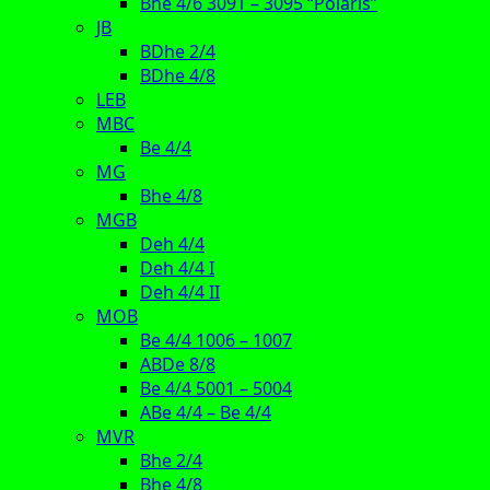
Bhe 4/6 3091 – 3095 “Polaris”
JB
BDhe 2/4
BDhe 4/8
LEB
MBC
Be 4/4
MG
Bhe 4/8
MGB
Deh 4/4
Deh 4/4 I
Deh 4/4 II
MOB
Be 4/4 1006 – 1007
ABDe 8/8
Be 4/4 5001 – 5004
ABe 4/4 – Be 4/4
MVR
Bhe 2/4
Bhe 4/8