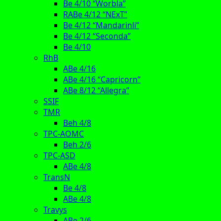
Be 4/10 “Worbla”
RABe 4/12 “NExT”
Be 4/12 “Mandarinli”
Be 4/12 “Seconda”
Be 4/10
RhB
ABe 4/16
ABe 4/16 “Capricorn”
ABe 8/12 “Allegra”
SSIF
TMR
Beh 4/8
TPC-AOMC
Beh 2/6
TPC-ASD
ABe 4/8
TransN
Be 4/8
ABe 4/8
Travys
ABe 2/6