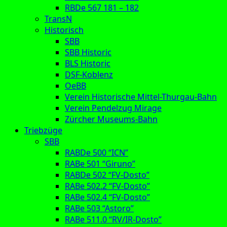
RBDe 567 181 – 182
TransN
Historisch
SBB
SBB Historic
BLS Historic
DSF-Koblenz
OeBB
Verein Historische Mittel-Thurgau-Bahn
Verein Pendelzug Mirage
Zürcher Museums-Bahn
Triebzüge
SBB
RABDe 500 “ICN”
RABe 501 “Giruno”
RABDe 502 “FV-Dosto”
RABe 502.2 “FV-Dosto”
RABe 502.4 “FV-Dosto”
RABe 503 “Astoro”
RABe 511.0 “RV/IR-Dosto”