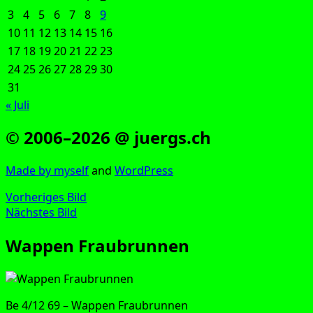
3
4
5
6
7
8
9
10
11
12
13
14
15
16
17
18
19
20
21
22
23
24
25
26
27
28
29
30
31
« Juli
© 2006–2026 @ juergs.ch
Made by mys­elf
and
Word­Press
Vorheriges Bild
Nächstes Bild
Wappen Fraubrunnen
Be 4/12 69 – Wap­pen Fraubrunnen