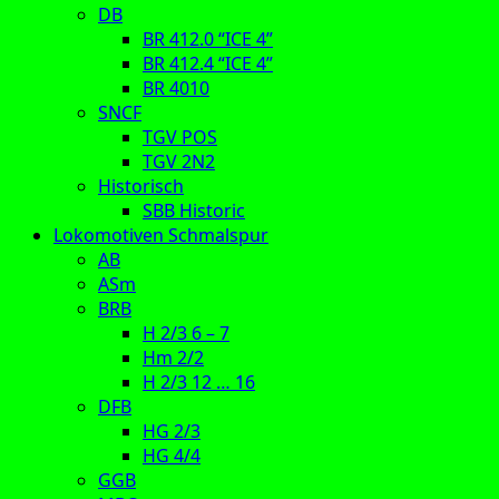
DB
BR 412.0 “ICE 4”
BR 412.4 “ICE 4”
BR 4010
SNCF
TGV POS
TGV 2N2
Historisch
SBB Historic
Lokomotiven Schmalspur
AB
ASm
BRB
H 2/3 6 – 7
Hm 2/2
H 2/3 12 … 16
DFB
HG 2/3
HG 4/4
GGB