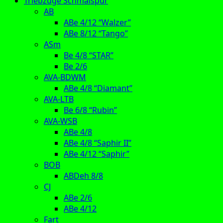
Triebzüge Schmalspur
AB
ABe 4/12 “Walzer”
ABe 8/12 “Tango”
ASm
Be 4/8 “STAR”
Be 2/6
AVA-BDWM
ABe 4/8 “Diamant”
AVA-LTB
Be 6/8 “Rubin”
AVA-WSB
ABe 4/8
ABe 4/8 “Saphir II”
ABe 4/12 “Saphir”
BOB
ABDeh 8/8
CJ
ABe 2/6
ABe 4/12
Fart