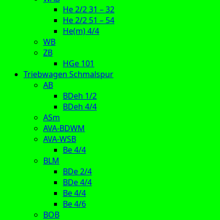
He 2/2 31 – 32
He 2/2 51 – 54
He(m) 4/4
WB
ZB
HGe 101
Triebwagen Schmalspur
AB
BDeh 1/2
BDeh 4/4
ASm
AVA-BDWM
AVA-WSB
Be 4/4
BLM
BDe 2/4
BDe 4/4
Be 4/4
Be 4/6
BOB