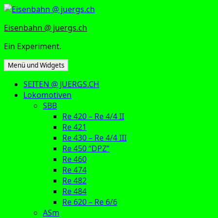
Zum
Inhalt
Eisenbahn @ juergs.ch
springen
Ein Experiment.
Menü und Widgets
SEITEN @ JUERGS.CH
Lokomotiven
SBB
Re 420 – Re 4/4 II
Re 421
Re 430 – Re 4/4 III
Re 450 “DPZ”
Re 460
Re 474
Re 482
Re 484
Re 620 – Re 6/6
ASm