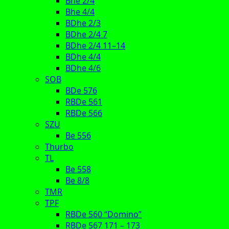
Bhe 2/4
Bhe 4/4
BDhe 2/3
BDhe 2/4 7
BDhe 2/4 11–14
BDhe 4/4
BDhe 4/6
SOB
BDe 576
RBDe 561
RBDe 566
SZU
Be 556
Thurbo
TL
Be 558
Be 8/8
TMR
TPF
RBDe 560 “Domino”
RBDe 567 171 – 173