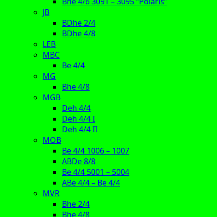
Bhe 4/6 3091 – 3095 “Polaris”
JB
BDhe 2/4
BDhe 4/8
LEB
MBC
Be 4/4
MG
Bhe 4/8
MGB
Deh 4/4
Deh 4/4 I
Deh 4/4 II
MOB
Be 4/4 1006 – 1007
ABDe 8/8
Be 4/4 5001 – 5004
ABe 4/4 – Be 4/4
MVR
Bhe 2/4
Bhe 4/8