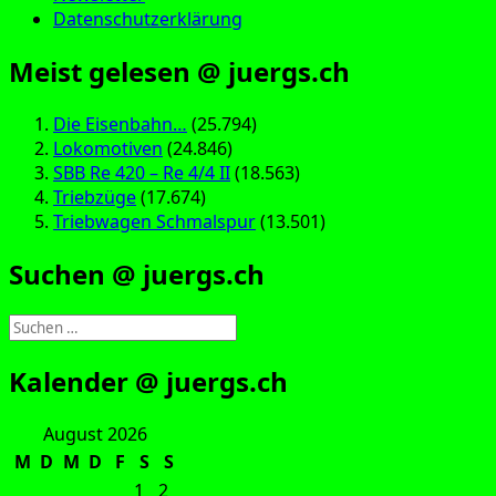
Datenschutzerklärung
Meist gelesen @ juergs.ch
Die Eisenbahn…
(25.794)
Lokomotiven
(24.846)
SBB Re 420 – Re 4/4 II
(18.563)
Triebzüge
(17.674)
Triebwagen Schmalspur
(13.501)
Suchen @ juergs.ch
Suchen
nach:
Kalender @ juergs.ch
August 2026
M
D
M
D
F
S
S
1
2