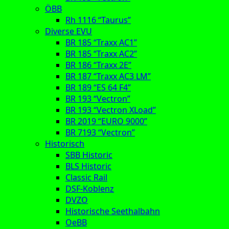
ÖBB
Rh 1116 “Taurus”
Diverse EVU
BR 185 “Traxx AC1”
BR 185 “Traxx AC2”
BR 186 “Traxx 2E”
BR 187 “Traxx AC3 LM”
BR 189 “ES 64 F4”
BR 193 “Vectron”
BR 193 “Vectron XLoad”
BR 2019 “EURO 9000”
BR 7193 “Vectron”
Historisch
SBB Historic
BLS Historic
Classic Rail
DSF-Koblenz
DVZO
Historische Seethalbahn
OeBB