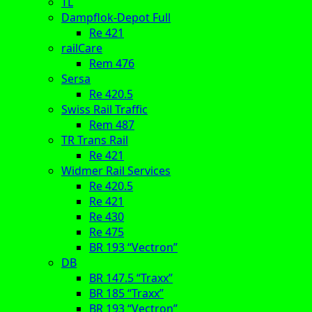
TL
Dampflok-Depot Full
Re 421
railCare
Rem 476
Sersa
Re 420.5
Swiss Rail Traffic
Rem 487
TR Trans Rail
Re 421
Widmer Rail Services
Re 420.5
Re 421
Re 430
Re 475
BR 193 “Vectron”
DB
BR 147.5 “Traxx”
BR 185 “Traxx”
BR 193 “Vectron”