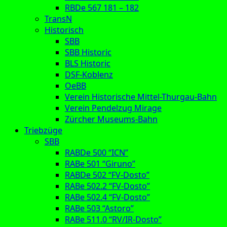
RBDe 567 181 – 182
TransN
Historisch
SBB
SBB Historic
BLS Historic
DSF-Koblenz
OeBB
Verein Historische Mittel-Thurgau-Bahn
Verein Pendelzug Mirage
Zürcher Museums-Bahn
Triebzüge
SBB
RABDe 500 “ICN”
RABe 501 “Giruno”
RABDe 502 “FV-Dosto”
RABe 502.2 “FV-Dosto”
RABe 502.4 “FV-Dosto”
RABe 503 “Astoro”
RABe 511.0 “RV/IR-Dosto”