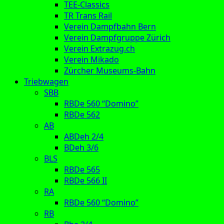
TEE-Classics
TR Trans Rail
Verein Dampfbahn Bern
Verein Dampfgruppe Zürich
Verein Extrazug.ch
Verein Mikado
Zürcher Museums-Bahn
Triebwagen
SBB
RBDe 560 “Domino”
RBDe 562
AB
ABDeh 2/4
BDeh 3/6
BLS
RBDe 565
RBDe 566 II
RA
RBDe 560 “Domino”
RB