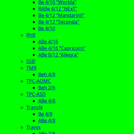
Be 4/10 “Worbla”
RABe 4/12 “NExT”
Be 4/12 “Mandarinli”
Be 4/12 “Seconda”
Be 4/10
RhB
ABe 4/16
ABe 4/16 “Capricorn”
ABe 8/12 “Allegra”
SSIF
TMR
Beh 4/8
TPC-AOMC
Beh 2/6
TPC-ASD
ABe 4/8
TransN
Be 4/8
ABe 4/8
Travys
ABe 2/6