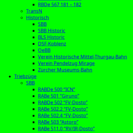
RBDe 567 181 – 182
TransN
Historisch
SBB
SBB Historic
BLS Historic
DSF-Koblenz
OeBB
Verein Historische Mittel-Thurgau-Bahn
Verein Pendelzug Mirage
Zürcher Museums-Bahn
Triebzüge
SBB
RABDe 500 “ICN”
RABe 501 “Giruno”
RABDe 502 “FV-Dosto”
RABe 502.2 “FV-Dosto”
RABe 502.4 “FV-Dosto”
RABe 503 “Astoro”
RABe 511.0 “RV/IR-Dosto”