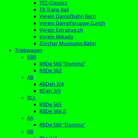
TEE-Classics
TR Trans Rail
Verein Dampfbahn Bern
Verein Dampfgruppe Zürich
Verein Extrazug.ch
Verein Mikado
Zürcher Museums-Bahn
Triebwagen
SBB
RBDe 560 “Domino”
RBDe 562
AB
ABDeh 2/4
BDeh 3/6
BLS
RBDe 565
RBDe 566 II
RA
RBDe 560 “Domino”
RB