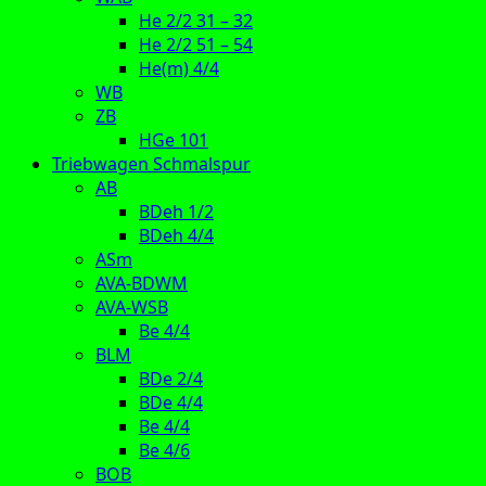
He 2/2 31 – 32
He 2/2 51 – 54
He(m) 4/4
WB
ZB
HGe 101
Triebwagen Schmalspur
AB
BDeh 1/2
BDeh 4/4
ASm
AVA-BDWM
AVA-WSB
Be 4/4
BLM
BDe 2/4
BDe 4/4
Be 4/4
Be 4/6
BOB