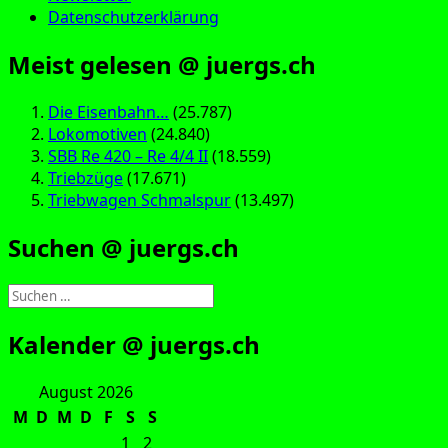
Datenschutzerklärung
Meist gelesen @ juergs.ch
Die Eisenbahn…
(25.787)
Lokomotiven
(24.840)
SBB Re 420 – Re 4/4 II
(18.559)
Triebzüge
(17.671)
Triebwagen Schmalspur
(13.497)
Suchen @ juergs.ch
Suchen
nach:
Kalender @ juergs.ch
August 2026
M
D
M
D
F
S
S
1
2