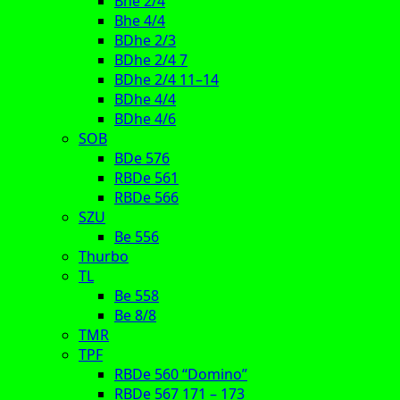
Bhe 2/4
Bhe 4/4
BDhe 2/3
BDhe 2/4 7
BDhe 2/4 11–14
BDhe 4/4
BDhe 4/6
SOB
BDe 576
RBDe 561
RBDe 566
SZU
Be 556
Thurbo
TL
Be 558
Be 8/8
TMR
TPF
RBDe 560 “Domino”
RBDe 567 171 – 173