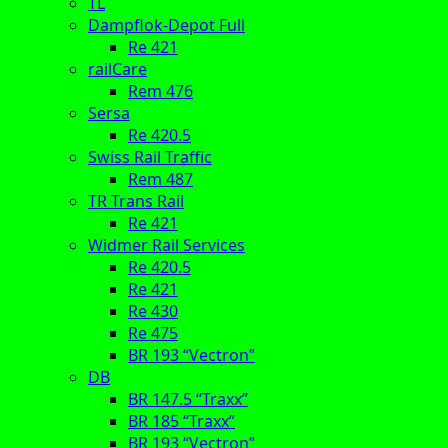
TL
Dampflok-Depot Full
Re 421
railCare
Rem 476
Sersa
Re 420.5
Swiss Rail Traffic
Rem 487
TR Trans Rail
Re 421
Widmer Rail Services
Re 420.5
Re 421
Re 430
Re 475
BR 193 “Vectron”
DB
BR 147.5 “Traxx”
BR 185 “Traxx”
BR 193 “Vectron”