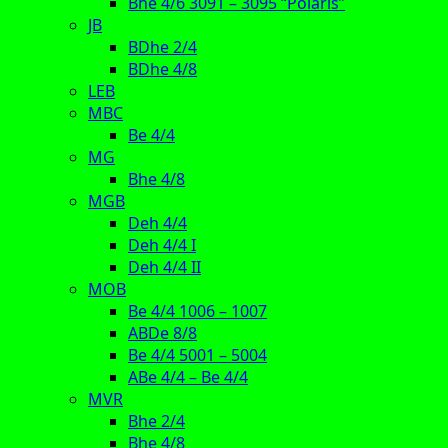
Bhe 4/6 3091 – 3095 “Polaris”
JB
BDhe 2/4
BDhe 4/8
LEB
MBC
Be 4/4
MG
Bhe 4/8
MGB
Deh 4/4
Deh 4/4 I
Deh 4/4 II
MOB
Be 4/4 1006 – 1007
ABDe 8/8
Be 4/4 5001 – 5004
ABe 4/4 – Be 4/4
MVR
Bhe 2/4
Bhe 4/8