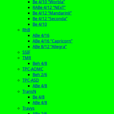
Be 4/10 “Worbla”
RABe 4/12 “NExT”
Be 4/12 “Mandarinli”
Be 4/12 “Seconda”
Be 4/10
RhB
ABe 4/16
ABe 4/16 “Capricorn”
ABe 8/12 “Allegra”
SSIF
TMR
Beh 4/8
TPC-AOMC
Beh 2/6
TPC-ASD
ABe 4/8
TransN
Be 4/8
ABe 4/8
Travys
ABe 2/6