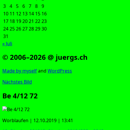
3
4
5
6
7
8
9
10
11
12
13
14
15
16
17
18
19
20
21
22
23
24
25
26
27
28
29
30
31
« Juli
© 2006–2026 @ juergs.ch
Made by mys­elf
and
Word­Press
Nächstes Bild
Be 4/12 72
Worblau­fen | 12.10.2019 | 13:41