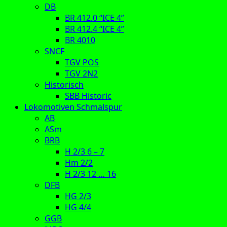
DB
BR 412.0 “ICE 4”
BR 412.4 “ICE 4”
BR 4010
SNCF
TGV POS
TGV 2N2
Historisch
SBB Historic
Lokomotiven Schmalspur
AB
ASm
BRB
H 2/3 6 – 7
Hm 2/2
H 2/3 12 … 16
DFB
HG 2/3
HG 4/4
GGB