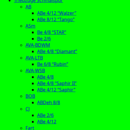
Triebzüge Schmalspur
AB
ABe 4/12 “Walzer”
ABe 8/12 “Tango”
ASm
Be 4/8 “STAR”
Be 2/6
AVA-BDWM
ABe 4/8 “Diamant”
AVA-LTB
Be 6/8 “Rubin”
AVA-WSB
ABe 4/8
ABe 4/8 “Saphir II”
ABe 4/12 “Saphir”
BOB
ABDeh 8/8
CJ
ABe 2/6
ABe 4/12
Fart