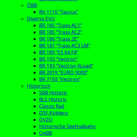
ÖBB
Rh 1116 “Taurus”
Diverse EVU
BR 185 “Traxx AC1”
BR 185 “Traxx AC2”
BR 186 “Traxx 2E”
BR 187 “Traxx AC3 LM”
BR 189 “ES 64 F4”
BR 193 “Vectron”
BR 193 “Vectron XLoad”
BR 2019 “EURO 9000”
BR 7193 “Vectron”
Historisch
SBB Historic
BLS Historic
Classic Rail
DSF-Koblenz
DVZO
Historische Seethalbahn
OeBB