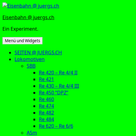
Zum
Inhalt
Eisenbahn @ juergs.ch
springen
Ein Experiment.
Menü und Widgets
SEITEN @ JUERGS.CH
Lokomotiven
SBB
Re 420 – Re 4/4 II
Re 421
Re 430 – Re 4/4 III
Re 450 “DPZ”
Re 460
Re 474
Re 482
Re 484
Re 620 – Re 6/6
ASm