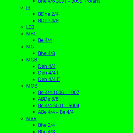
Bhe 4/6 3091 – 3095 “Polaris”
JB
BDhe 2/4
BDhe 4/8
LEB
MBC
Be 4/4
MG
Bhe 4/8
MGB
Deh 4/4
Deh 4/4 I
Deh 4/4 II
MOB
Be 4/4 1006 – 1007
ABDe 8/8
Be 4/4 5001 – 5004
ABe 4/4 – Be 4/4
MVR
Bhe 2/4
Bhe 4/8