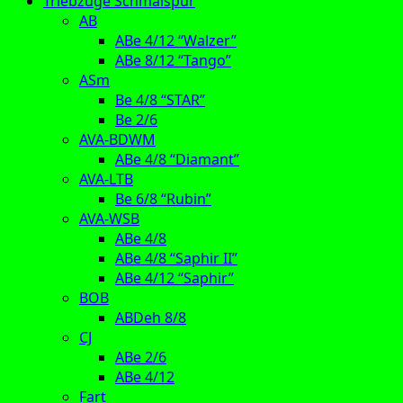
Triebzüge Schmalspur
AB
ABe 4/12 “Walzer”
ABe 8/12 “Tango”
ASm
Be 4/8 “STAR”
Be 2/6
AVA-BDWM
ABe 4/8 “Diamant”
AVA-LTB
Be 6/8 “Rubin”
AVA-WSB
ABe 4/8
ABe 4/8 “Saphir II”
ABe 4/12 “Saphir”
BOB
ABDeh 8/8
CJ
ABe 2/6
ABe 4/12
Fart