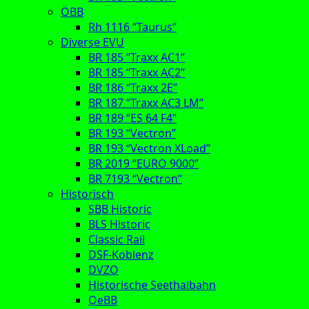
ÖBB
Rh 1116 “Taurus”
Diverse EVU
BR 185 “Traxx AC1”
BR 185 “Traxx AC2”
BR 186 “Traxx 2E”
BR 187 “Traxx AC3 LM”
BR 189 “ES 64 F4”
BR 193 “Vectron”
BR 193 “Vectron XLoad”
BR 2019 “EURO 9000”
BR 7193 “Vectron”
Historisch
SBB Historic
BLS Historic
Classic Rail
DSF-Koblenz
DVZO
Historische Seethalbahn
OeBB