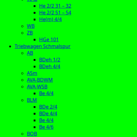
He 2/2 31 – 32
He 2/2 51 – 54
He(m) 4/4
WB
ZB
HGe 101
Triebwagen Schmalspur
AB
BDeh 1/2
BDeh 4/4
ASm
AVA-BDWM
AVA-WSB
Be 4/4
BLM
BDe 2/4
BDe 4/4
Be 4/4
Be 4/6
BOB