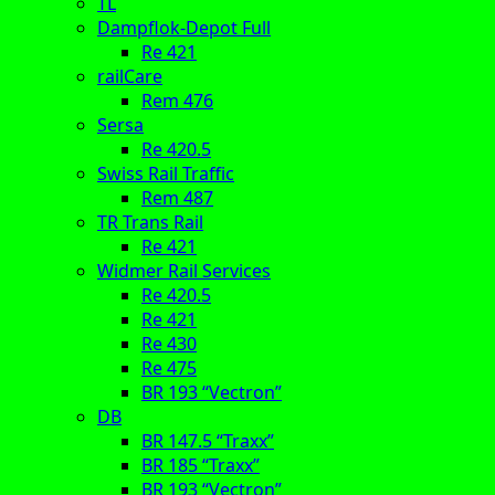
TL
Dampflok-Depot Full
Re 421
railCare
Rem 476
Sersa
Re 420.5
Swiss Rail Traffic
Rem 487
TR Trans Rail
Re 421
Widmer Rail Services
Re 420.5
Re 421
Re 430
Re 475
BR 193 “Vectron”
DB
BR 147.5 “Traxx”
BR 185 “Traxx”
BR 193 “Vectron”