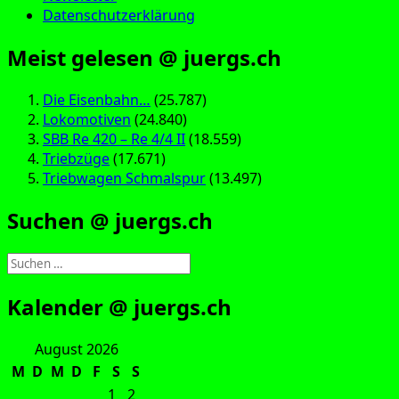
Datenschutzerklärung
Meist gelesen @ juergs.ch
Die Eisenbahn…
(25.787)
Lokomotiven
(24.840)
SBB Re 420 – Re 4/4 II
(18.559)
Triebzüge
(17.671)
Triebwagen Schmalspur
(13.497)
Suchen @ juergs.ch
Suchen
nach:
Kalender @ juergs.ch
August 2026
M
D
M
D
F
S
S
1
2