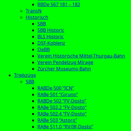
RBDe 567 181 – 182
TransN
Historisch
SBB
SBB Historic
BLS Historic
DSF-Koblenz
OeBB
Verein Historische Mittel-Thurgau-Bahn
Verein Pendelzug Mirage
Zürcher Museums-Bahn
Triebzüge
SBB
RABDe 500 “ICN”
RABe 501 “Giruno”
RABDe 502 “FV-Dosto”
RABe 502.2 “FV-Dosto”
RABe 502.4 “FV-Dosto”
RABe 503 “Astoro”
RABe 511.0 “RV/IR-Dosto”