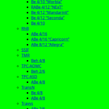
Be 4/10 “Worbla”
RABe 4/12 “NExT”
Be 4/12 “Mandarinli”
Be 4/12 “Seconda”
Be 4/10
RhB
ABe 4/16
ABe 4/16 “Capricorn”
ABe 8/12 “Allegra”
SSIF
TMR
Beh 4/8
TPC-AOMC
Beh 2/6
TPC-ASD
ABe 4/8
TransN
Be 4/8
ABe 4/8
Travys
ABe 2/6