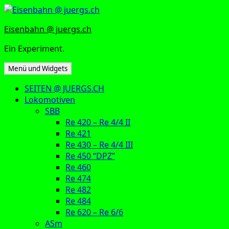
Zum
Inhalt
Eisenbahn @ juergs.ch
springen
Ein Experiment.
Menü und Widgets
SEITEN @ JUERGS.CH
Lokomotiven
SBB
Re 420 – Re 4/4 II
Re 421
Re 430 – Re 4/4 III
Re 450 “DPZ”
Re 460
Re 474
Re 482
Re 484
Re 620 – Re 6/6
ASm