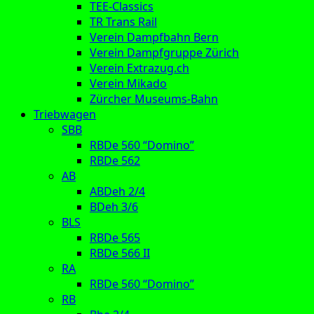
TEE-Classics
TR Trans Rail
Verein Dampfbahn Bern
Verein Dampfgruppe Zürich
Verein Extrazug.ch
Verein Mikado
Zürcher Museums-Bahn
Triebwagen
SBB
RBDe 560 “Domino”
RBDe 562
AB
ABDeh 2/4
BDeh 3/6
BLS
RBDe 565
RBDe 566 II
RA
RBDe 560 “Domino”
RB