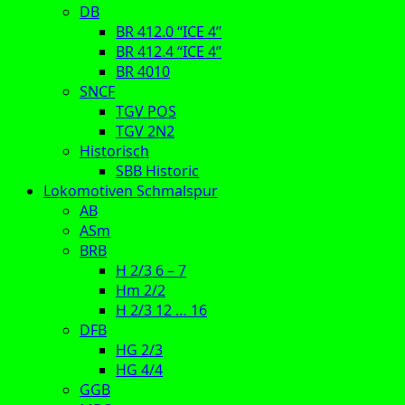
DB
BR 412.0 “ICE 4”
BR 412.4 “ICE 4”
BR 4010
SNCF
TGV POS
TGV 2N2
Historisch
SBB Historic
Lokomotiven Schmalspur
AB
ASm
BRB
H 2/3 6 – 7
Hm 2/2
H 2/3 12 … 16
DFB
HG 2/3
HG 4/4
GGB