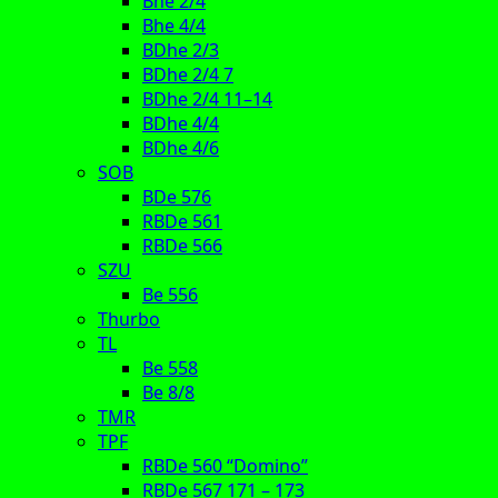
Bhe 2/4
Bhe 4/4
BDhe 2/3
BDhe 2/4 7
BDhe 2/4 11–14
BDhe 4/4
BDhe 4/6
SOB
BDe 576
RBDe 561
RBDe 566
SZU
Be 556
Thurbo
TL
Be 558
Be 8/8
TMR
TPF
RBDe 560 “Domino”
RBDe 567 171 – 173