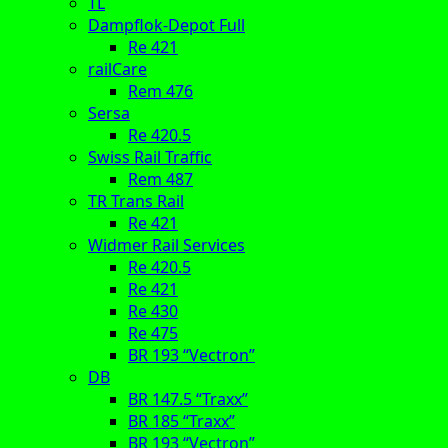
TL
Dampflok-Depot Full
Re 421
railCare
Rem 476
Sersa
Re 420.5
Swiss Rail Traffic
Rem 487
TR Trans Rail
Re 421
Widmer Rail Services
Re 420.5
Re 421
Re 430
Re 475
BR 193 “Vectron”
DB
BR 147.5 “Traxx”
BR 185 “Traxx”
BR 193 “Vectron”