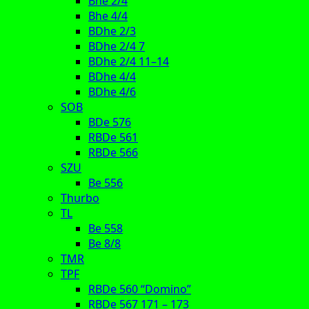
Bhe 2/4
Bhe 4/4
BDhe 2/3
BDhe 2/4 7
BDhe 2/4 11–14
BDhe 4/4
BDhe 4/6
SOB
BDe 576
RBDe 561
RBDe 566
SZU
Be 556
Thurbo
TL
Be 558
Be 8/8
TMR
TPF
RBDe 560 “Domino”
RBDe 567 171 – 173