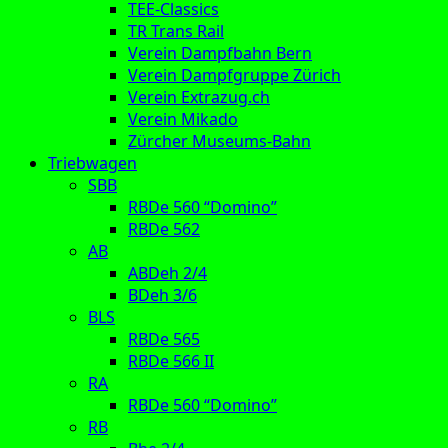
TEE-Classics
TR Trans Rail
Verein Dampfbahn Bern
Verein Dampfgruppe Zürich
Verein Extrazug.ch
Verein Mikado
Zürcher Museums-Bahn
Triebwagen
SBB
RBDe 560 “Domino”
RBDe 562
AB
ABDeh 2/4
BDeh 3/6
BLS
RBDe 565
RBDe 566 II
RA
RBDe 560 “Domino”
RB