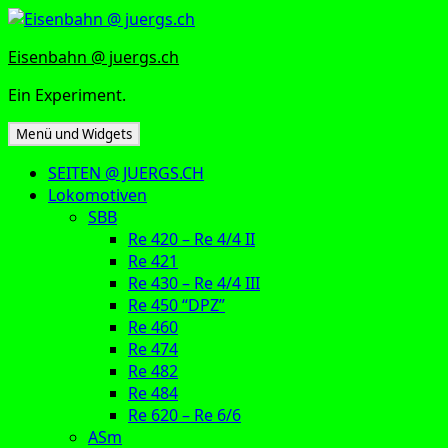
Zum
Inhalt
Eisenbahn @ juergs.ch
springen
Ein Experiment.
Menü und Widgets
SEITEN @ JUERGS.CH
Lokomotiven
SBB
Re 420 – Re 4/4 II
Re 421
Re 430 – Re 4/4 III
Re 450 “DPZ”
Re 460
Re 474
Re 482
Re 484
Re 620 – Re 6/6
ASm