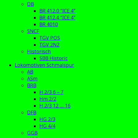
DB
BR 412.0 “ICE 4”
BR 412.4 “ICE 4”
BR 4010
SNCF
TGV POS
TGV 2N2
Historisch
SBB Historic
Lokomotiven Schmalspur
AB
ASm
BRB
H 2/3 6 – 7
Hm 2/2
H 2/3 12 … 16
DFB
HG 2/3
HG 4/4
GGB