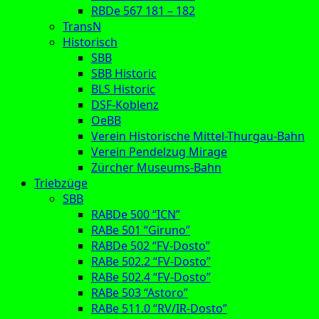
RBDe 567 181 – 182
TransN
Historisch
SBB
SBB Historic
BLS Historic
DSF-Koblenz
OeBB
Verein Historische Mittel-Thurgau-Bahn
Verein Pendelzug Mirage
Zürcher Museums-Bahn
Triebzüge
SBB
RABDe 500 “ICN”
RABe 501 “Giruno”
RABDe 502 “FV-Dosto”
RABe 502.2 “FV-Dosto”
RABe 502.4 “FV-Dosto”
RABe 503 “Astoro”
RABe 511.0 “RV/IR-Dosto”