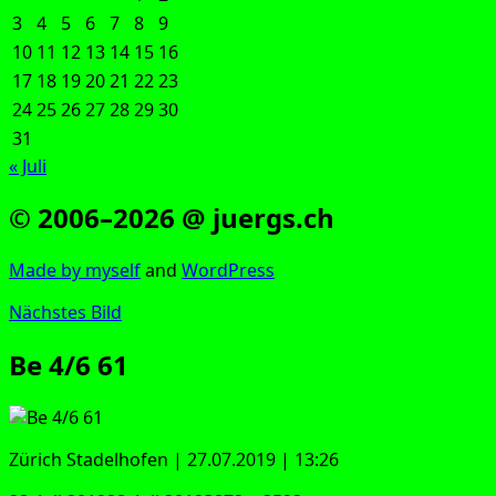
3
4
5
6
7
8
9
10
11
12
13
14
15
16
17
18
19
20
21
22
23
24
25
26
27
28
29
30
31
« Juli
© 2006–2026 @ juergs.ch
Made by mys­elf
and
Word­Press
Nächstes Bild
Be 4/6 61
Zürich Sta­del­ho­fen | 27.07.2019 | 13:26