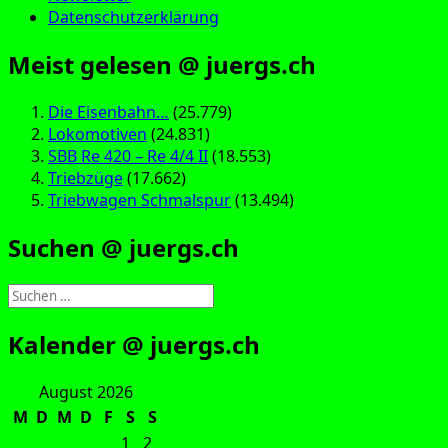
Datenschutzerklärung
Meist gelesen @ juergs.ch
Die Eisenbahn…
(25.779)
Lokomotiven
(24.831)
SBB Re 420 – Re 4/4 II
(18.553)
Triebzüge
(17.662)
Triebwagen Schmalspur
(13.494)
Suchen @ juergs.ch
Suchen
nach:
Kalender @ juergs.ch
August 2026
M
D
M
D
F
S
S
1
2