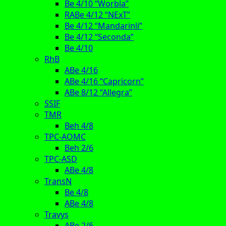
Be 4/10 “Worbla”
RABe 4/12 “NExT”
Be 4/12 “Mandarinli”
Be 4/12 “Seconda”
Be 4/10
RhB
ABe 4/16
ABe 4/16 “Capricorn”
ABe 8/12 “Allegra”
SSIF
TMR
Beh 4/8
TPC-AOMC
Beh 2/6
TPC-ASD
ABe 4/8
TransN
Be 4/8
ABe 4/8
Travys
ABe 2/6