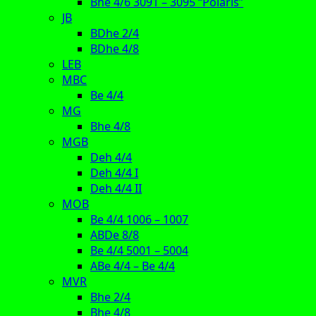
Bhe 4/6 3091 – 3095 “Polaris”
JB
BDhe 2/4
BDhe 4/8
LEB
MBC
Be 4/4
MG
Bhe 4/8
MGB
Deh 4/4
Deh 4/4 I
Deh 4/4 II
MOB
Be 4/4 1006 – 1007
ABDe 8/8
Be 4/4 5001 – 5004
ABe 4/4 – Be 4/4
MVR
Bhe 2/4
Bhe 4/8