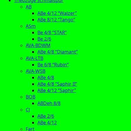
Triebzüge Schmalspur
AB
ABe 4/12 “Walzer”
ABe 8/12 “Tango”
ASm
Be 4/8 “STAR”
Be 2/6
AVA-BDWM
ABe 4/8 “Diamant”
AVA-LTB
Be 6/8 “Rubin”
AVA-WSB
ABe 4/8
ABe 4/8 “Saphir II”
ABe 4/12 “Saphir”
BOB
ABDeh 8/8
CJ
ABe 2/6
ABe 4/12
Fart