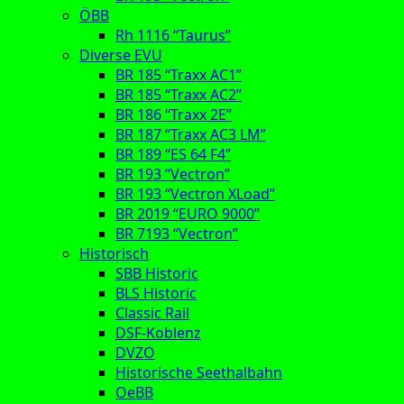
ÖBB
Rh 1116 “Taurus”
Diverse EVU
BR 185 “Traxx AC1”
BR 185 “Traxx AC2”
BR 186 “Traxx 2E”
BR 187 “Traxx AC3 LM”
BR 189 “ES 64 F4”
BR 193 “Vectron”
BR 193 “Vectron XLoad”
BR 2019 “EURO 9000”
BR 7193 “Vectron”
Historisch
SBB Historic
BLS Historic
Classic Rail
DSF-Koblenz
DVZO
Historische Seethalbahn
OeBB