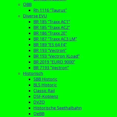
ÖBB
Rh 1116 “Taurus”
Diverse EVU
BR 185 “Traxx AC1”
BR 185 “Traxx AC2”
BR 186 “Traxx 2E”
BR 187 “Traxx AC3 LM”
BR 189 “ES 64 F4”
BR 193 “Vectron”
BR 193 “Vectron XLoad”
BR 2019 “EURO 9000”
BR 7193 “Vectron”
Historisch
SBB Historic
BLS Historic
Classic Rail
DSF-Koblenz
DVZO
Historische Seethalbahn
OeBB