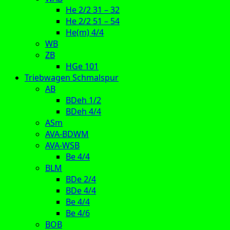
He 2/2 31 – 32
He 2/2 51 – 54
He(m) 4/4
WB
ZB
HGe 101
Triebwagen Schmalspur
AB
BDeh 1/2
BDeh 4/4
ASm
AVA-BDWM
AVA-WSB
Be 4/4
BLM
BDe 2/4
BDe 4/4
Be 4/4
Be 4/6
BOB