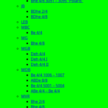
Bhe 4/6 3091 – 3095 “Polaris”
JB
BDhe 2/4
BDhe 4/8
LEB
MBC
Be 4/4
MG
Bhe 4/8
MGB
Deh 4/4
Deh 4/4 I
Deh 4/4 II
MOB
Be 4/4 1006 – 1007
ABDe 8/8
Be 4/4 5001 – 5004
ABe 4/4 – Be 4/4
MVR
Bhe 2/4
Bhe 4/8