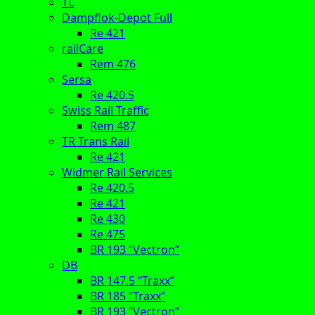
TL
Dampflok-Depot Full
Re 421
railCare
Rem 476
Sersa
Re 420.5
Swiss Rail Traffic
Rem 487
TR Trans Rail
Re 421
Widmer Rail Services
Re 420.5
Re 421
Re 430
Re 475
BR 193 “Vectron”
DB
BR 147.5 “Traxx”
BR 185 “Traxx”
BR 193 “Vectron”