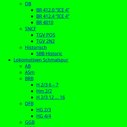
DB
BR 412.0 “ICE 4”
BR 412.4 “ICE 4”
BR 4010
SNCF
TGV POS
TGV 2N2
Historisch
SBB Historic
Lokomotiven Schmalspur
AB
ASm
BRB
H 2/3 6 – 7
Hm 2/2
H 2/3 12 … 16
DFB
HG 2/3
HG 4/4
GGB