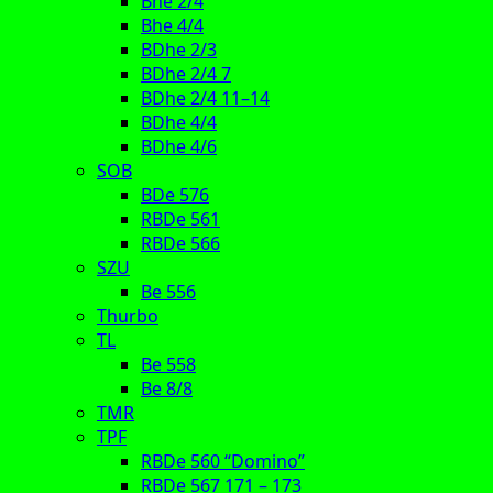
Bhe 2/4
Bhe 4/4
BDhe 2/3
BDhe 2/4 7
BDhe 2/4 11–14
BDhe 4/4
BDhe 4/6
SOB
BDe 576
RBDe 561
RBDe 566
SZU
Be 556
Thurbo
TL
Be 558
Be 8/8
TMR
TPF
RBDe 560 “Domino”
RBDe 567 171 – 173