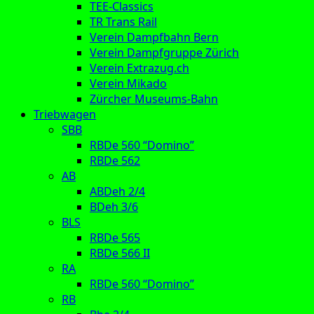
TEE-Classics
TR Trans Rail
Verein Dampfbahn Bern
Verein Dampfgruppe Zürich
Verein Extrazug.ch
Verein Mikado
Zürcher Museums-Bahn
Triebwagen
SBB
RBDe 560 “Domino”
RBDe 562
AB
ABDeh 2/4
BDeh 3/6
BLS
RBDe 565
RBDe 566 II
RA
RBDe 560 “Domino”
RB