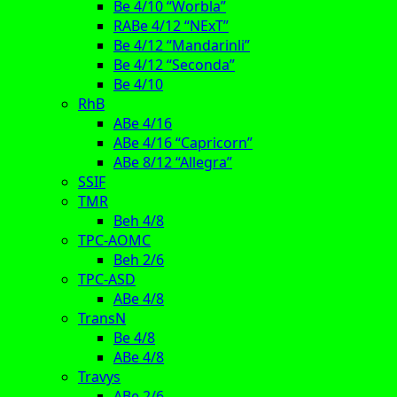
Be 4/10 “Worbla”
RABe 4/12 “NExT”
Be 4/12 “Mandarinli”
Be 4/12 “Seconda”
Be 4/10
RhB
ABe 4/16
ABe 4/16 “Capricorn”
ABe 8/12 “Allegra”
SSIF
TMR
Beh 4/8
TPC-AOMC
Beh 2/6
TPC-ASD
ABe 4/8
TransN
Be 4/8
ABe 4/8
Travys
ABe 2/6