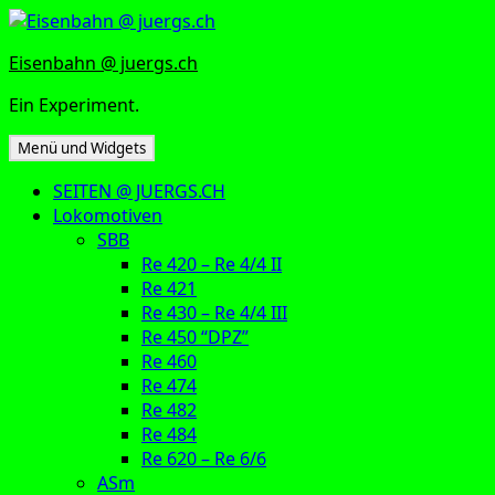
Zum
Inhalt
Eisenbahn @ juergs.ch
springen
Ein Experiment.
Menü und Widgets
SEITEN @ JUERGS.CH
Lokomotiven
SBB
Re 420 – Re 4/4 II
Re 421
Re 430 – Re 4/4 III
Re 450 “DPZ”
Re 460
Re 474
Re 482
Re 484
Re 620 – Re 6/6
ASm