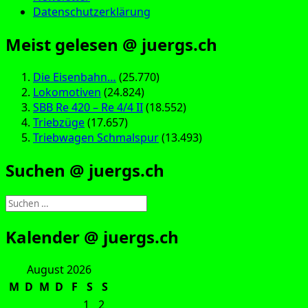
Datenschutzerklärung
Meist gelesen @ juergs.ch
Die Eisenbahn…
(25.770)
Lokomotiven
(24.824)
SBB Re 420 – Re 4/4 II
(18.552)
Triebzüge
(17.657)
Triebwagen Schmalspur
(13.493)
Suchen @ juergs.ch
Suchen
nach:
Kalender @ juergs.ch
August 2026
M
D
M
D
F
S
S
1
2