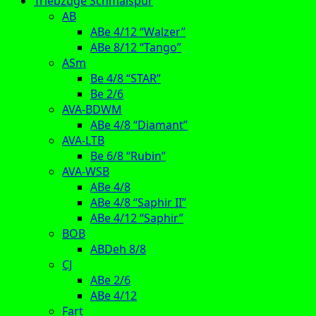
Triebzüge Schmalspur
AB
ABe 4/12 “Walzer”
ABe 8/12 “Tango”
ASm
Be 4/8 “STAR”
Be 2/6
AVA-BDWM
ABe 4/8 “Diamant”
AVA-LTB
Be 6/8 “Rubin”
AVA-WSB
ABe 4/8
ABe 4/8 “Saphir II”
ABe 4/12 “Saphir”
BOB
ABDeh 8/8
CJ
ABe 2/6
ABe 4/12
Fart