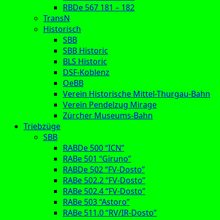
RBDe 567 181 – 182
TransN
Historisch
SBB
SBB Historic
BLS Historic
DSF-Koblenz
OeBB
Verein Historische Mittel-Thurgau-Bahn
Verein Pendelzug Mirage
Zürcher Museums-Bahn
Triebzüge
SBB
RABDe 500 “ICN”
RABe 501 “Giruno”
RABDe 502 “FV-Dosto”
RABe 502.2 “FV-Dosto”
RABe 502.4 “FV-Dosto”
RABe 503 “Astoro”
RABe 511.0 “RV/IR-Dosto”