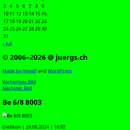
3
4
5
6
7
8
9
10
11
12
13
14
15
16
17
18
19
20
21
22
23
24
25
26
27
28
29
30
31
« Juli
© 2006–2026 @ juergs.ch
Made by mys­elf
and
Word­Press
Vorheriges Bild
Nächstes Bild
Be 6/8 8003
Die­ti­kon | 29.06.2024 | 16:02