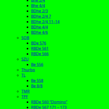
Bhe 2/4
Bhe 4/4
BDhe 2/3
BDhe 2/4 7
BDhe 2/4 11–14
BDhe 4/4
BDhe 4/6
SOB
BDe 576
RBDe 561
RBDe 566
SZU
Be 556
Thurbo
TL
Be 558
Be 8/8
TMR
TPF
RBDe 560 “Domino”
RBDe 567 171 – 173