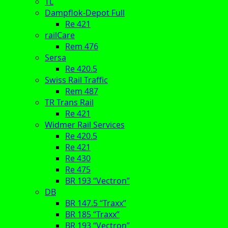
TL
Dampflok-Depot Full
Re 421
railCare
Rem 476
Sersa
Re 420.5
Swiss Rail Traffic
Rem 487
TR Trans Rail
Re 421
Widmer Rail Services
Re 420.5
Re 421
Re 430
Re 475
BR 193 “Vectron”
DB
BR 147.5 “Traxx”
BR 185 “Traxx”
BR 193 “Vectron”