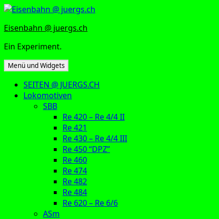
Zum
Inhalt
Eisenbahn @ juergs.ch
springen
Ein Experiment.
Menü und Widgets
SEITEN @ JUERGS.CH
Lokomotiven
SBB
Re 420 – Re 4/4 II
Re 421
Re 430 – Re 4/4 III
Re 450 “DPZ”
Re 460
Re 474
Re 482
Re 484
Re 620 – Re 6/6
ASm