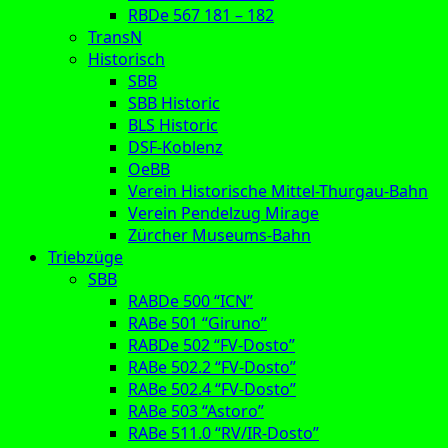
RBDe 567 181 – 182
TransN
Historisch
SBB
SBB Historic
BLS Historic
DSF-Koblenz
OeBB
Verein Historische Mittel-Thurgau-Bahn
Verein Pendelzug Mirage
Zürcher Museums-Bahn
Triebzüge
SBB
RABDe 500 “ICN”
RABe 501 “Giruno”
RABDe 502 “FV-Dosto”
RABe 502.2 “FV-Dosto”
RABe 502.4 “FV-Dosto”
RABe 503 “Astoro”
RABe 511.0 “RV/IR-Dosto”