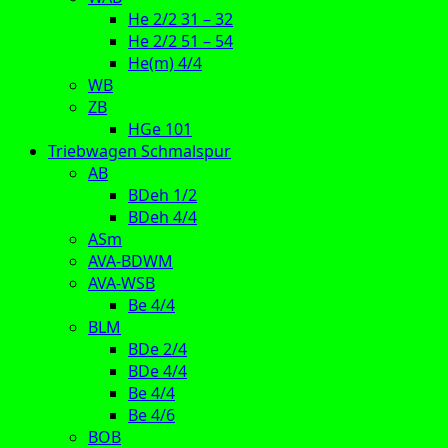
He 2/2 31 – 32
He 2/2 51 – 54
He(m) 4/4
WB
ZB
HGe 101
Triebwagen Schmalspur
AB
BDeh 1/2
BDeh 4/4
ASm
AVA-BDWM
AVA-WSB
Be 4/4
BLM
BDe 2/4
BDe 4/4
Be 4/4
Be 4/6
BOB