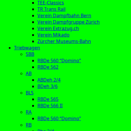
TEE-Classics
TR Trans Rail
Verein Dampfbahn Bern
Verein Dampfgruppe Zürich
Verein Extrazug.ch
Verein Mikado
Zürcher Museums-Bahn
Triebwagen
SBB
RBDe 560 “Domino”
RBDe 562
AB
ABDeh 2/4
BDeh 3/6
BLS
RBDe 565
RBDe 566 II
RA
RBDe 560 “Domino”
RB