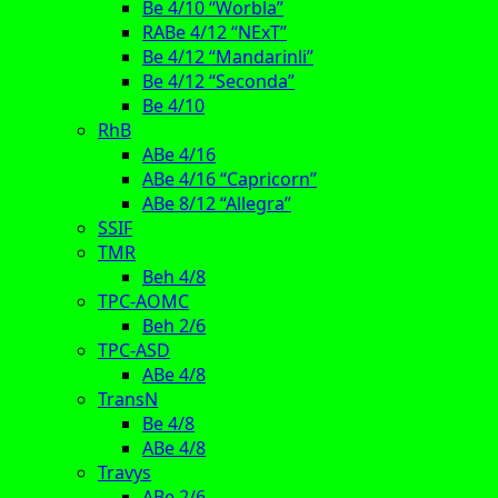
Be 4/10 “Worbla”
RABe 4/12 “NExT”
Be 4/12 “Mandarinli”
Be 4/12 “Seconda”
Be 4/10
RhB
ABe 4/16
ABe 4/16 “Capricorn”
ABe 8/12 “Allegra”
SSIF
TMR
Beh 4/8
TPC-AOMC
Beh 2/6
TPC-ASD
ABe 4/8
TransN
Be 4/8
ABe 4/8
Travys
ABe 2/6