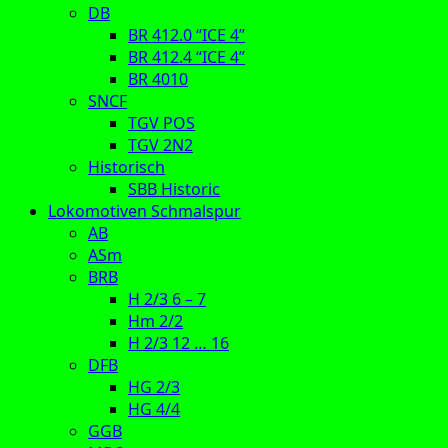
DB
BR 412.0 “ICE 4”
BR 412.4 “ICE 4”
BR 4010
SNCF
TGV POS
TGV 2N2
Historisch
SBB Historic
Lokomotiven Schmalspur
AB
ASm
BRB
H 2/3 6 – 7
Hm 2/2
H 2/3 12 … 16
DFB
HG 2/3
HG 4/4
GGB