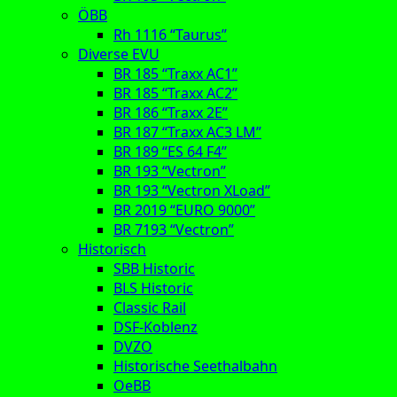
ÖBB
Rh 1116 “Taurus”
Diverse EVU
BR 185 “Traxx AC1”
BR 185 “Traxx AC2”
BR 186 “Traxx 2E”
BR 187 “Traxx AC3 LM”
BR 189 “ES 64 F4”
BR 193 “Vectron”
BR 193 “Vectron XLoad”
BR 2019 “EURO 9000”
BR 7193 “Vectron”
Historisch
SBB Historic
BLS Historic
Classic Rail
DSF-Koblenz
DVZO
Historische Seethalbahn
OeBB