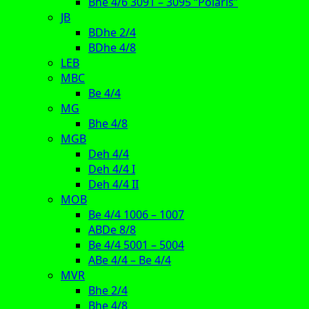
Bhe 4/6 3091 – 3095 “Polaris”
JB
BDhe 2/4
BDhe 4/8
LEB
MBC
Be 4/4
MG
Bhe 4/8
MGB
Deh 4/4
Deh 4/4 I
Deh 4/4 II
MOB
Be 4/4 1006 – 1007
ABDe 8/8
Be 4/4 5001 – 5004
ABe 4/4 – Be 4/4
MVR
Bhe 2/4
Bhe 4/8