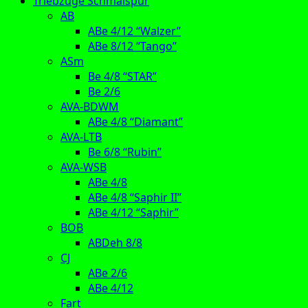
Triebzüge Schmalspur
AB
ABe 4/12 “Walzer”
ABe 8/12 “Tango”
ASm
Be 4/8 “STAR”
Be 2/6
AVA-BDWM
ABe 4/8 “Diamant”
AVA-LTB
Be 6/8 “Rubin”
AVA-WSB
ABe 4/8
ABe 4/8 “Saphir II”
ABe 4/12 “Saphir”
BOB
ABDeh 8/8
CJ
ABe 2/6
ABe 4/12
Fart