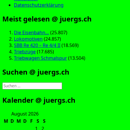
Datenschutzerklärung
Meist gelesen @ juergs.ch
Die Eisenbahn…
(25.807)
Lokomotiven
(24.857)
SBB Re 420 – Re 4/4 II
(18.569)
Triebzüge
(17.685)
Triebwagen Schmalspur
(13.504)
Suchen @ juergs.ch
Suchen
nach:
Kalender @ juergs.ch
August 2026
M
D
M
D
F
S
S
1
2