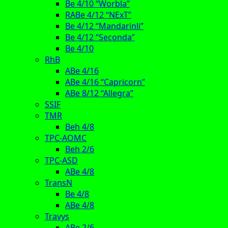
Be 4/10 “Worbla”
RABe 4/12 “NExT”
Be 4/12 “Mandarinli”
Be 4/12 “Seconda”
Be 4/10
RhB
ABe 4/16
ABe 4/16 “Capricorn”
ABe 8/12 “Allegra”
SSIF
TMR
Beh 4/8
TPC-AOMC
Beh 2/6
TPC-ASD
ABe 4/8
TransN
Be 4/8
ABe 4/8
Travys
ABe 2/6