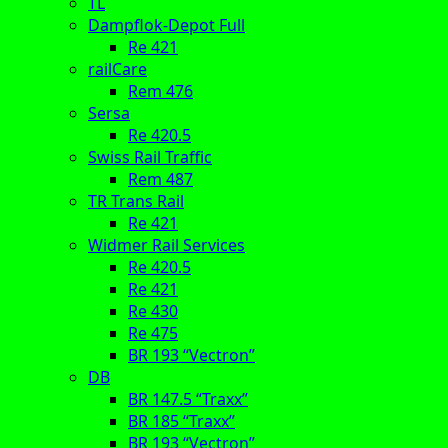
TL
Dampflok-Depot Full
Re 421
railCare
Rem 476
Sersa
Re 420.5
Swiss Rail Traffic
Rem 487
TR Trans Rail
Re 421
Widmer Rail Services
Re 420.5
Re 421
Re 430
Re 475
BR 193 “Vectron”
DB
BR 147.5 “Traxx”
BR 185 “Traxx”
BR 193 “Vectron”