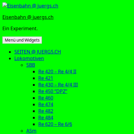
Zum
Inhalt
Eisenbahn @ juergs.ch
springen
Ein Experiment.
Menü und Widgets
SEITEN @ JUERGS.CH
Lokomotiven
SBB
Re 420 – Re 4/4 II
Re 421
Re 430 – Re 4/4 III
Re 450 “DPZ”
Re 460
Re 474
Re 482
Re 484
Re 620 – Re 6/6
ASm