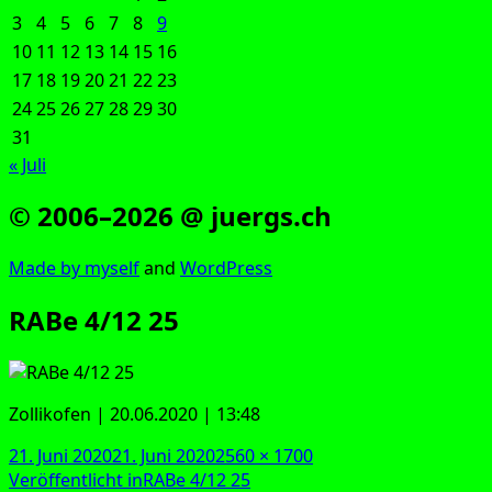
3
4
5
6
7
8
9
10
11
12
13
14
15
16
17
18
19
20
21
22
23
24
25
26
27
28
29
30
31
« Juli
© 2006–2026 @ juergs.ch
Made by mys­elf
and
Word­Press
RABe 4/12 25
Zol­li­kofen | 20.06.2020 | 13:48
Veröffentlicht
Originalgröße
21. Juni 2020
21. Juni 2020
2560 × 1700
am
Beitragsnavigation
Veröffentlicht in
RABe 4/12 25