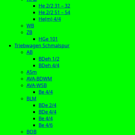
He 2/2 31 – 32
He 2/2 51 – 54
He(m) 4/4
WB
ZB
HGe 101
Triebwagen Schmalspur
AB
BDeh 1/2
BDeh 4/4
ASm
AVA-BDWM
AVA-WSB
Be 4/4
BLM
BDe 2/4
BDe 4/4
Be 4/4
Be 4/6
BOB