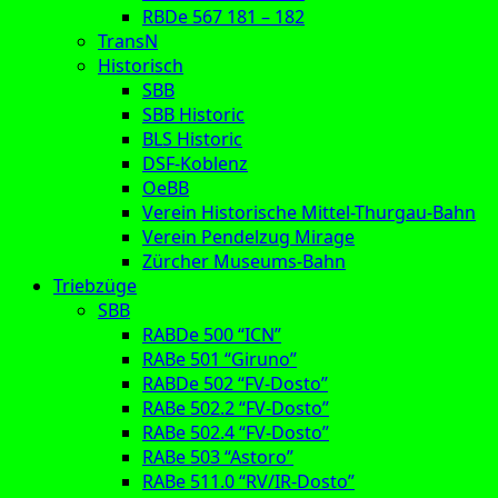
RBDe 567 181 – 182
TransN
Historisch
SBB
SBB Historic
BLS Historic
DSF-Koblenz
OeBB
Verein Historische Mittel-Thurgau-Bahn
Verein Pendelzug Mirage
Zürcher Museums-Bahn
Triebzüge
SBB
RABDe 500 “ICN”
RABe 501 “Giruno”
RABDe 502 “FV-Dosto”
RABe 502.2 “FV-Dosto”
RABe 502.4 “FV-Dosto”
RABe 503 “Astoro”
RABe 511.0 “RV/IR-Dosto”