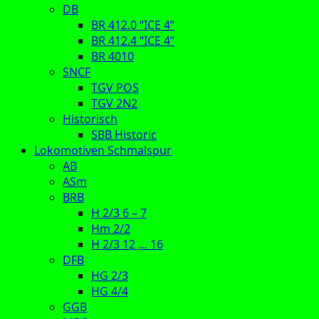
DB
BR 412.0 “ICE 4”
BR 412.4 “ICE 4”
BR 4010
SNCF
TGV POS
TGV 2N2
Historisch
SBB Historic
Lokomotiven Schmalspur
AB
ASm
BRB
H 2/3 6 – 7
Hm 2/2
H 2/3 12 … 16
DFB
HG 2/3
HG 4/4
GGB