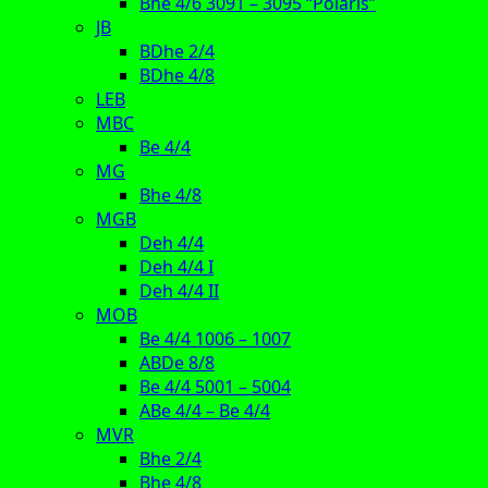
Bhe 4/6 3091 – 3095 “Polaris”
JB
BDhe 2/4
BDhe 4/8
LEB
MBC
Be 4/4
MG
Bhe 4/8
MGB
Deh 4/4
Deh 4/4 I
Deh 4/4 II
MOB
Be 4/4 1006 – 1007
ABDe 8/8
Be 4/4 5001 – 5004
ABe 4/4 – Be 4/4
MVR
Bhe 2/4
Bhe 4/8