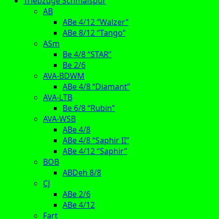
Triebzüge Schmalspur
AB
ABe 4/12 “Walzer”
ABe 8/12 “Tango”
ASm
Be 4/8 “STAR”
Be 2/6
AVA-BDWM
ABe 4/8 “Diamant”
AVA-LTB
Be 6/8 “Rubin”
AVA-WSB
ABe 4/8
ABe 4/8 “Saphir II”
ABe 4/12 “Saphir”
BOB
ABDeh 8/8
CJ
ABe 2/6
ABe 4/12
Fart