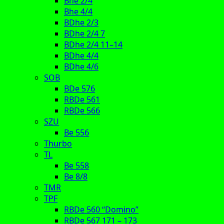
Bhe 2/4
Bhe 4/4
BDhe 2/3
BDhe 2/4 7
BDhe 2/4 11–14
BDhe 4/4
BDhe 4/6
SOB
BDe 576
RBDe 561
RBDe 566
SZU
Be 556
Thurbo
TL
Be 558
Be 8/8
TMR
TPF
RBDe 560 “Domino”
RBDe 567 171 – 173