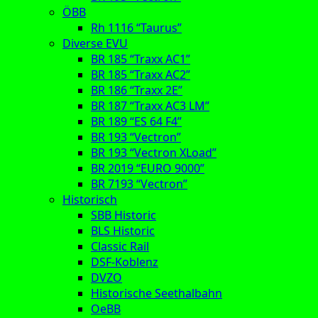
ÖBB
Rh 1116 “Taurus”
Diverse EVU
BR 185 “Traxx AC1”
BR 185 “Traxx AC2”
BR 186 “Traxx 2E”
BR 187 “Traxx AC3 LM”
BR 189 “ES 64 F4”
BR 193 “Vectron”
BR 193 “Vectron XLoad”
BR 2019 “EURO 9000”
BR 7193 “Vectron”
Historisch
SBB Historic
BLS Historic
Classic Rail
DSF-Koblenz
DVZO
Historische Seethalbahn
OeBB