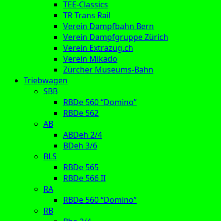
TEE-Classics
TR Trans Rail
Verein Dampfbahn Bern
Verein Dampfgruppe Zürich
Verein Extrazug.ch
Verein Mikado
Zürcher Museums-Bahn
Triebwagen
SBB
RBDe 560 “Domino”
RBDe 562
AB
ABDeh 2/4
BDeh 3/6
BLS
RBDe 565
RBDe 566 II
RA
RBDe 560 “Domino”
RB