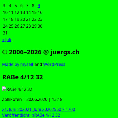
3
4
5
6
7
8
9
10
11
12
13
14
15
16
17
18
19
20
21
22
23
24
25
26
27
28
29
30
31
« Juli
© 2006–2026 @ juergs.ch
Made by mys­elf
and
Word­Press
RABe 4/12 32
Zol­li­kofen | 20.06.2020 | 13:18
Veröffentlicht
Originalgröße
21. Juni 2020
21. Juni 2020
2560 × 1700
am
Beitragsnavigation
Veröffentlicht in
RABe 4/12 32