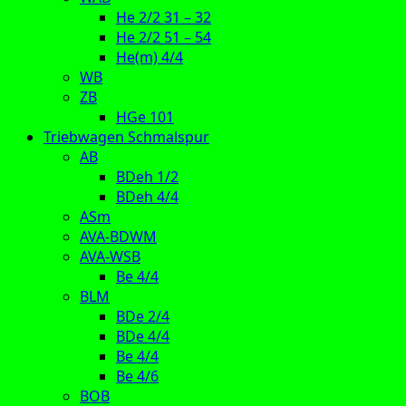
He 2/2 31 – 32
He 2/2 51 – 54
He(m) 4/4
WB
ZB
HGe 101
Triebwagen Schmalspur
AB
BDeh 1/2
BDeh 4/4
ASm
AVA-BDWM
AVA-WSB
Be 4/4
BLM
BDe 2/4
BDe 4/4
Be 4/4
Be 4/6
BOB