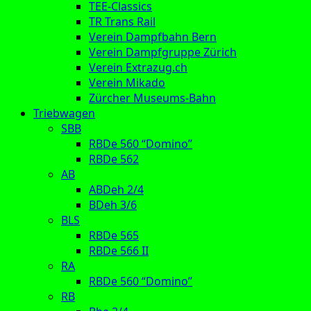
TEE-Classics
TR Trans Rail
Verein Dampfbahn Bern
Verein Dampfgruppe Zürich
Verein Extrazug.ch
Verein Mikado
Zürcher Museums-Bahn
Triebwagen
SBB
RBDe 560 “Domino”
RBDe 562
AB
ABDeh 2/4
BDeh 3/6
BLS
RBDe 565
RBDe 566 II
RA
RBDe 560 “Domino”
RB