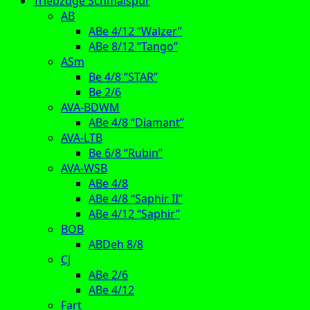
Triebzüge Schmalspur
AB
ABe 4/12 “Walzer”
ABe 8/12 “Tango”
ASm
Be 4/8 “STAR”
Be 2/6
AVA-BDWM
ABe 4/8 “Diamant”
AVA-LTB
Be 6/8 “Rubin”
AVA-WSB
ABe 4/8
ABe 4/8 “Saphir II”
ABe 4/12 “Saphir”
BOB
ABDeh 8/8
CJ
ABe 2/6
ABe 4/12
Fart