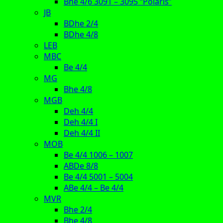
Bhe 4/6 3091 – 3095 “Polaris”
JB
BDhe 2/4
BDhe 4/8
LEB
MBC
Be 4/4
MG
Bhe 4/8
MGB
Deh 4/4
Deh 4/4 I
Deh 4/4 II
MOB
Be 4/4 1006 – 1007
ABDe 8/8
Be 4/4 5001 – 5004
ABe 4/4 – Be 4/4
MVR
Bhe 2/4
Bhe 4/8