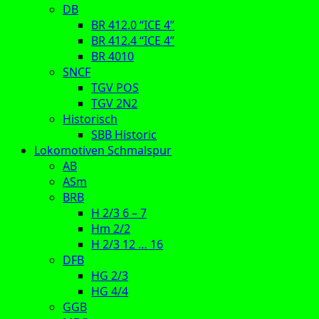
DB
BR 412.0 “ICE 4”
BR 412.4 “ICE 4”
BR 4010
SNCF
TGV POS
TGV 2N2
Historisch
SBB Historic
Lokomotiven Schmalspur
AB
ASm
BRB
H 2/3 6 – 7
Hm 2/2
H 2/3 12 … 16
DFB
HG 2/3
HG 4/4
GGB