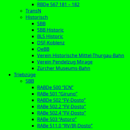
RBDe 567 181 – 182
TransN
Historisch
SBB
SBB Historic
BLS Historic
DSF-Koblenz
OeBB
Verein Historische Mittel-Thurgau-Bahn
Verein Pendelzug Mirage
Zürcher Museums-Bahn
Triebzüge
SBB
RABDe 500 “ICN”
RABe 501 “Giruno”
RABDe 502 “FV-Dosto”
RABe 502.2 “FV-Dosto”
RABe 502.4 “FV-Dosto”
RABe 503 “Astoro”
RABe 511.0 “RV/IR-Dosto”