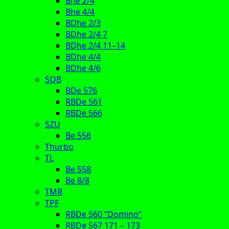
Bhe 2/4
Bhe 4/4
BDhe 2/3
BDhe 2/4 7
BDhe 2/4 11–14
BDhe 4/4
BDhe 4/6
SOB
BDe 576
RBDe 561
RBDe 566
SZU
Be 556
Thurbo
TL
Be 558
Be 8/8
TMR
TPF
RBDe 560 “Domino”
RBDe 567 171 – 173