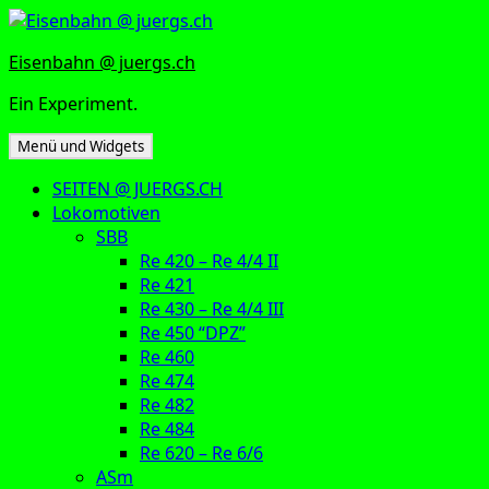
Zum
Inhalt
Eisenbahn @ juergs.ch
springen
Ein Experiment.
Menü und Widgets
SEITEN @ JUERGS.CH
Lokomotiven
SBB
Re 420 – Re 4/4 II
Re 421
Re 430 – Re 4/4 III
Re 450 “DPZ”
Re 460
Re 474
Re 482
Re 484
Re 620 – Re 6/6
ASm