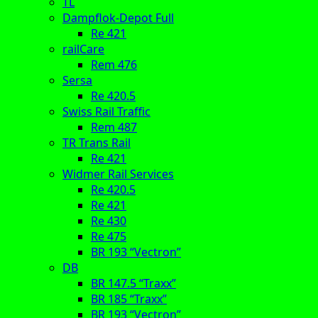
TL
Dampflok-Depot Full
Re 421
railCare
Rem 476
Sersa
Re 420.5
Swiss Rail Traffic
Rem 487
TR Trans Rail
Re 421
Widmer Rail Services
Re 420.5
Re 421
Re 430
Re 475
BR 193 “Vectron”
DB
BR 147.5 “Traxx”
BR 185 “Traxx”
BR 193 “Vectron”