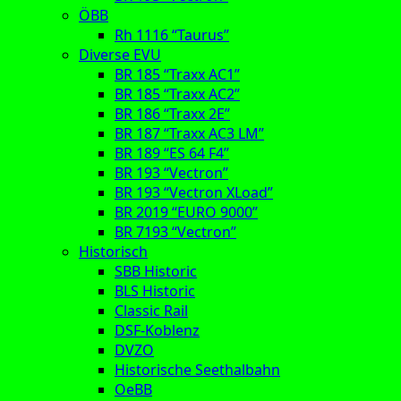
ÖBB
Rh 1116 “Taurus”
Diverse EVU
BR 185 “Traxx AC1”
BR 185 “Traxx AC2”
BR 186 “Traxx 2E”
BR 187 “Traxx AC3 LM”
BR 189 “ES 64 F4”
BR 193 “Vectron”
BR 193 “Vectron XLoad”
BR 2019 “EURO 9000”
BR 7193 “Vectron”
Historisch
SBB Historic
BLS Historic
Classic Rail
DSF-Koblenz
DVZO
Historische Seethalbahn
OeBB