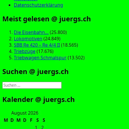
Datenschutzerklärung
Meist gelesen @ juergs.ch
Die Eisenbahn…
(25.800)
Lokomotiven
(24.849)
SBB Re 420 – Re 4/4 II
(18.565)
Triebzüge
(17.676)
Triebwagen Schmalspur
(13.502)
Suchen @ juergs.ch
Suchen
nach:
Kalender @ juergs.ch
August 2026
M
D
M
D
F
S
S
1
2