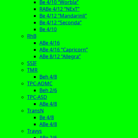
Be 4/10 “Worbla”
RABe 4/12 “NExT”
Be 4/12 “Mandarinli”
Be 4/12 “Seconda”
Be 4/10
RhB
ABe 4/16
ABe 4/16 “Capricorn”
ABe 8/12 “Allegra”
SSIF
TMR
Beh 4/8
TPC-AOMC
Beh 2/6
TPC-ASD
ABe 4/8
TransN
Be 4/8
ABe 4/8
Travys
ABe 2/6