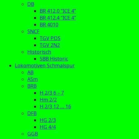
DB
BR 412.0 “ICE 4”
BR 412.4 “ICE 4”
BR 4010
SNCF
TGV POS
TGV 2N2
Historisch
SBB Historic
Lokomotiven Schmalspur
AB
ASm
BRB
H 2/3 6 – 7
Hm 2/2
H 2/3 12 … 16
DFB
HG 2/3
HG 4/4
GGB