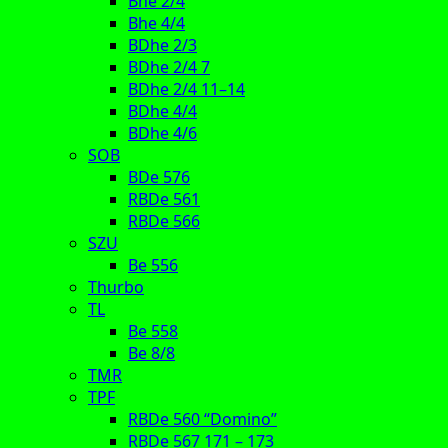
Bhe 2/4
Bhe 4/4
BDhe 2/3
BDhe 2/4 7
BDhe 2/4 11–14
BDhe 4/4
BDhe 4/6
SOB
BDe 576
RBDe 561
RBDe 566
SZU
Be 556
Thurbo
TL
Be 558
Be 8/8
TMR
TPF
RBDe 560 “Domino”
RBDe 567 171 – 173