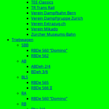
TEE-Classics
TR Trans Rail
Verein Dampfbahn Bern
Verein Dampfgruppe Zürich
Verein Extrazug.ch
Verein Mikado
Zürcher Museums-Bahn
Triebwagen
SBB
RBDe 560 “Domino”
RBDe 562
AB
ABDeh 2/4
BDeh 3/6
BLS
RBDe 565
RBDe 566 II
RA
RBDe 560 “Domino”
RB