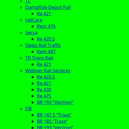
TL
Dampflok-Depot Full
Re 421
railCare
Rem 476
Sersa
Re 420.5
Swiss Rail Traffic
Rem 487
TR Trans Rail
Re 421
Widmer Rail Services
Re 420.5
Re 421
Re 430
Re 475
BR 193 “Vectron”
DB
BR 147.5 “Traxx”
BR 185 “Traxx”
BR 193 “Vectron”