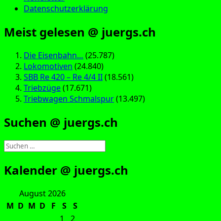
Datenschutzerklärung
Meist gelesen @ juergs.ch
Die Eisenbahn…
(25.787)
Lokomotiven
(24.840)
SBB Re 420 – Re 4/4 II
(18.561)
Triebzüge
(17.671)
Triebwagen Schmalspur
(13.497)
Suchen @ juergs.ch
Suchen
nach:
Kalender @ juergs.ch
August 2026
M
D
M
D
F
S
S
1
2