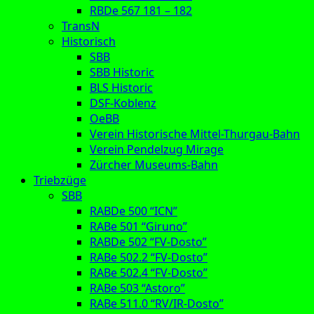
RBDe 567 181 – 182
TransN
Historisch
SBB
SBB Historic
BLS Historic
DSF-Koblenz
OeBB
Verein Historische Mittel-Thurgau-Bahn
Verein Pendelzug Mirage
Zürcher Museums-Bahn
Triebzüge
SBB
RABDe 500 “ICN”
RABe 501 “Giruno”
RABDe 502 “FV-Dosto”
RABe 502.2 “FV-Dosto”
RABe 502.4 “FV-Dosto”
RABe 503 “Astoro”
RABe 511.0 “RV/IR-Dosto”