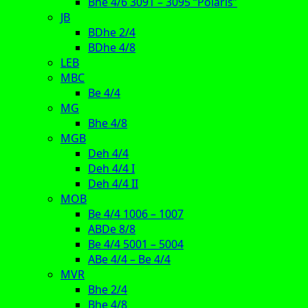
Bhe 4/6 3091 – 3095 “Polaris”
JB
BDhe 2/4
BDhe 4/8
LEB
MBC
Be 4/4
MG
Bhe 4/8
MGB
Deh 4/4
Deh 4/4 I
Deh 4/4 II
MOB
Be 4/4 1006 – 1007
ABDe 8/8
Be 4/4 5001 – 5004
ABe 4/4 – Be 4/4
MVR
Bhe 2/4
Bhe 4/8