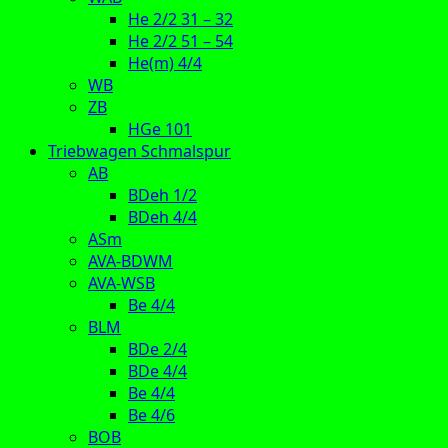
He 2/2 31 – 32
He 2/2 51 – 54
He(m) 4/4
WB
ZB
HGe 101
Triebwagen Schmalspur
AB
BDeh 1/2
BDeh 4/4
ASm
AVA-BDWM
AVA-WSB
Be 4/4
BLM
BDe 2/4
BDe 4/4
Be 4/4
Be 4/6
BOB