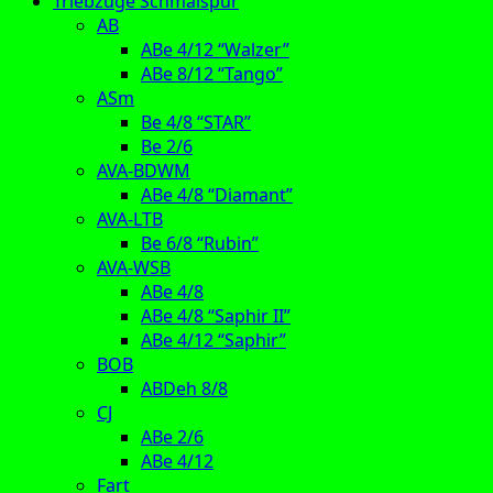
Triebzüge Schmalspur
AB
ABe 4/12 “Walzer”
ABe 8/12 “Tango”
ASm
Be 4/8 “STAR”
Be 2/6
AVA-BDWM
ABe 4/8 “Diamant”
AVA-LTB
Be 6/8 “Rubin”
AVA-WSB
ABe 4/8
ABe 4/8 “Saphir II”
ABe 4/12 “Saphir”
BOB
ABDeh 8/8
CJ
ABe 2/6
ABe 4/12
Fart