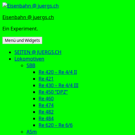
Zum
Inhalt
Eisenbahn @ juergs.ch
springen
Ein Experiment.
Menü und Widgets
SEITEN @ JUERGS.CH
Lokomotiven
SBB
Re 420 – Re 4/4 II
Re 421
Re 430 – Re 4/4 III
Re 450 “DPZ”
Re 460
Re 474
Re 482
Re 484
Re 620 – Re 6/6
ASm