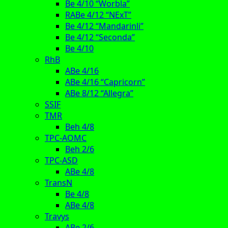
Be 4/10 “Worbla”
RABe 4/12 “NExT”
Be 4/12 “Mandarinli”
Be 4/12 “Seconda”
Be 4/10
RhB
ABe 4/16
ABe 4/16 “Capricorn”
ABe 8/12 “Allegra”
SSIF
TMR
Beh 4/8
TPC-AOMC
Beh 2/6
TPC-ASD
ABe 4/8
TransN
Be 4/8
ABe 4/8
Travys
ABe 2/6