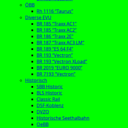
ÖBB
Rh 1116 “Taurus”
Diverse EVU
BR 185 “Traxx AC1”
BR 185 “Traxx AC2”
BR 186 “Traxx 2E”
BR 187 “Traxx AC3 LM”
BR 189 “ES 64 F4”
BR 193 “Vectron”
BR 193 “Vectron XLoad”
BR 2019 “EURO 9000”
BR 7193 “Vectron”
Historisch
SBB Historic
BLS Historic
Classic Rail
DSF-Koblenz
DVZO
Historische Seethalbahn
OeBB