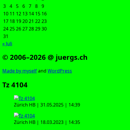
3
4
5
6
7
8
9
10
11
12
13
14
15
16
17
18
19
20
21
22
23
24
25
26
27
28
29
30
31
« Juli
© 2006–2026 @ juergs.ch
Made by mys­elf
and
Word­Press
Tz 4104
Zürich HB | 31.05.2025 | 14:39
Zürich HB | 18.03.2023 | 14:35