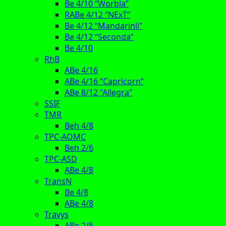
Be 4/10 “Worbla”
RABe 4/12 “NExT”
Be 4/12 “Mandarinli”
Be 4/12 “Seconda”
Be 4/10
RhB
ABe 4/16
ABe 4/16 “Capricorn”
ABe 8/12 “Allegra”
SSIF
TMR
Beh 4/8
TPC-AOMC
Beh 2/6
TPC-ASD
ABe 4/8
TransN
Be 4/8
ABe 4/8
Travys
ABe 2/6