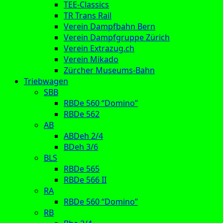
TEE-Classics
TR Trans Rail
Verein Dampfbahn Bern
Verein Dampfgruppe Zürich
Verein Extrazug.ch
Verein Mikado
Zürcher Museums-Bahn
Triebwagen
SBB
RBDe 560 “Domino”
RBDe 562
AB
ABDeh 2/4
BDeh 3/6
BLS
RBDe 565
RBDe 566 II
RA
RBDe 560 “Domino”
RB