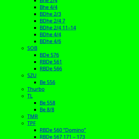
Bhe 2/4
Bhe 4/4
BDhe 2/3
BDhe 2/4 7
BDhe 2/4 11–14
BDhe 4/4
BDhe 4/6
SOB
BDe 576
RBDe 561
RBDe 566
SZU
Be 556
Thurbo
TL
Be 558
Be 8/8
TMR
TPF
RBDe 560 “Domino”
RBDe 567 171 – 173