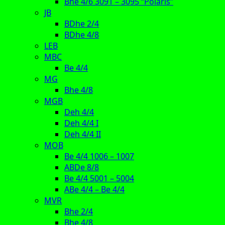
Bhe 4/6 3091 – 3095 “Polaris”
JB
BDhe 2/4
BDhe 4/8
LEB
MBC
Be 4/4
MG
Bhe 4/8
MGB
Deh 4/4
Deh 4/4 I
Deh 4/4 II
MOB
Be 4/4 1006 – 1007
ABDe 8/8
Be 4/4 5001 – 5004
ABe 4/4 – Be 4/4
MVR
Bhe 2/4
Bhe 4/8