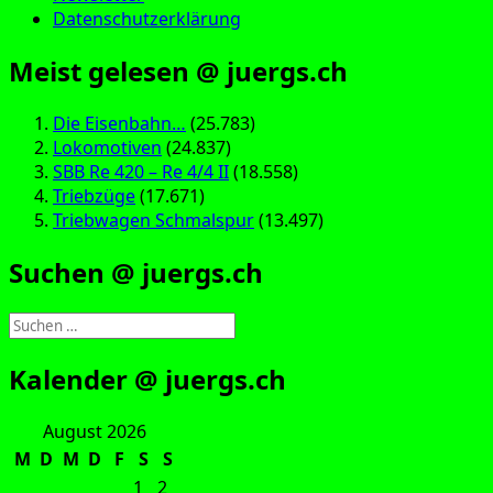
Datenschutzerklärung
Meist gelesen @ juergs.ch
Die Eisenbahn…
(25.783)
Lokomotiven
(24.837)
SBB Re 420 – Re 4/4 II
(18.558)
Triebzüge
(17.671)
Triebwagen Schmalspur
(13.497)
Suchen @ juergs.ch
Suchen
nach:
Kalender @ juergs.ch
August 2026
M
D
M
D
F
S
S
1
2