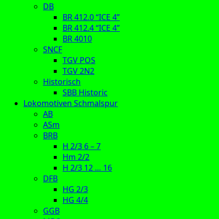
DB
BR 412.0 “ICE 4”
BR 412.4 “ICE 4”
BR 4010
SNCF
TGV POS
TGV 2N2
Historisch
SBB Historic
Lokomotiven Schmalspur
AB
ASm
BRB
H 2/3 6 – 7
Hm 2/2
H 2/3 12 … 16
DFB
HG 2/3
HG 4/4
GGB