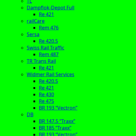
TL
Dampflok-Depot Full
Re 421
railCare
Rem 476
Sersa
Re 420.5
Swiss Rail Traffic
Rem 487
TR Trans Rail
Re 421
Widmer Rail Services
Re 420.5
Re 421
Re 430
Re 475
BR 193 “Vectron”
DB
BR 147.5 “Traxx”
BR 185 “Traxx”
BR 193 “Vectron”