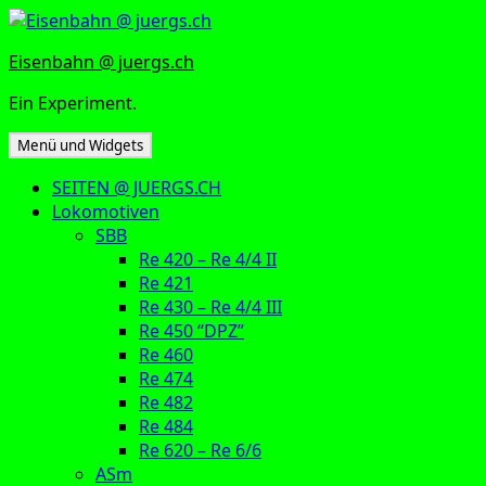
Zum
Inhalt
Eisenbahn @ juergs.ch
springen
Ein Experiment.
Menü und Widgets
SEITEN @ JUERGS.CH
Lokomotiven
SBB
Re 420 – Re 4/4 II
Re 421
Re 430 – Re 4/4 III
Re 450 “DPZ”
Re 460
Re 474
Re 482
Re 484
Re 620 – Re 6/6
ASm