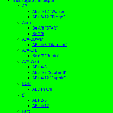
Triebzüge Schmalspur
AB
ABe 4/12 “Walzer”
ABe 8/12 “Tango”
ASm
Be 4/8 “STAR”
Be 2/6
AVA-BDWM
ABe 4/8 “Diamant”
AVA-LTB
Be 6/8 “Rubin”
AVA-WSB
ABe 4/8
ABe 4/8 “Saphir II”
ABe 4/12 “Saphir”
BOB
ABDeh 8/8
CJ
ABe 2/6
ABe 4/12
Fart