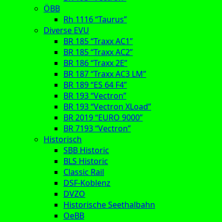
ÖBB
Rh 1116 “Taurus”
Diverse EVU
BR 185 “Traxx AC1”
BR 185 “Traxx AC2”
BR 186 “Traxx 2E”
BR 187 “Traxx AC3 LM”
BR 189 “ES 64 F4”
BR 193 “Vectron”
BR 193 “Vectron XLoad”
BR 2019 “EURO 9000”
BR 7193 “Vectron”
Historisch
SBB Historic
BLS Historic
Classic Rail
DSF-Koblenz
DVZO
Historische Seethalbahn
OeBB