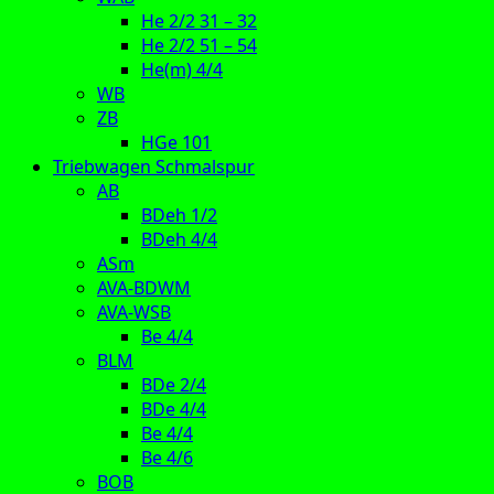
He 2/2 31 – 32
He 2/2 51 – 54
He(m) 4/4
WB
ZB
HGe 101
Triebwagen Schmalspur
AB
BDeh 1/2
BDeh 4/4
ASm
AVA-BDWM
AVA-WSB
Be 4/4
BLM
BDe 2/4
BDe 4/4
Be 4/4
Be 4/6
BOB