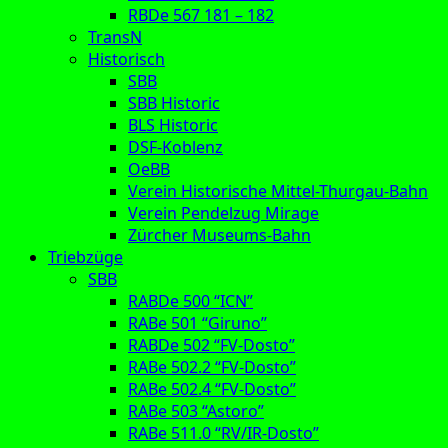
RBDe 567 181 – 182
TransN
Historisch
SBB
SBB Historic
BLS Historic
DSF-Koblenz
OeBB
Verein Historische Mittel-Thurgau-Bahn
Verein Pendelzug Mirage
Zürcher Museums-Bahn
Triebzüge
SBB
RABDe 500 “ICN”
RABe 501 “Giruno”
RABDe 502 “FV-Dosto”
RABe 502.2 “FV-Dosto”
RABe 502.4 “FV-Dosto”
RABe 503 “Astoro”
RABe 511.0 “RV/IR-Dosto”