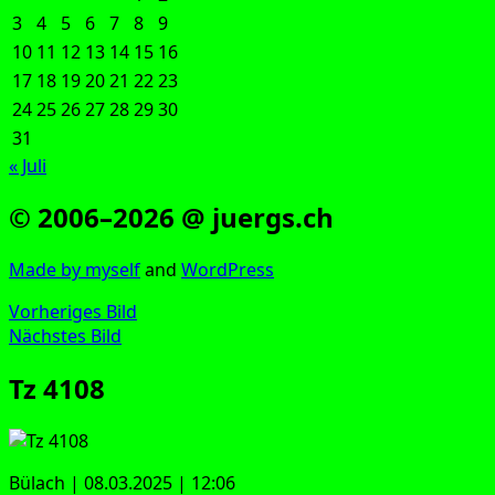
3
4
5
6
7
8
9
10
11
12
13
14
15
16
17
18
19
20
21
22
23
24
25
26
27
28
29
30
31
« Juli
© 2006–2026 @ juergs.ch
Made by mys­elf
and
Word­Press
Vorheriges Bild
Nächstes Bild
Tz 4108
Bülach | 08.03.2025 | 12:06