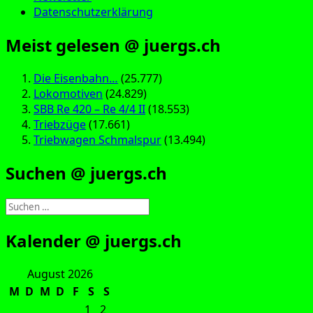
Datenschutzerklärung
Meist gelesen @ juergs.ch
Die Eisenbahn…
(25.777)
Lokomotiven
(24.829)
SBB Re 420 – Re 4/4 II
(18.553)
Triebzüge
(17.661)
Triebwagen Schmalspur
(13.494)
Suchen @ juergs.ch
Suchen
nach:
Kalender @ juergs.ch
August 2026
M
D
M
D
F
S
S
1
2