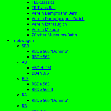
TEE-Classics
TR Trans Rail
Verein Dampfbahn Bern
Verein Dampfgruppe Zürich
Verein Extrazug.ch
Verein Mikado
Zürcher Museums-Bahn
Triebwagen
SBB
RBDe 560 “Domino”
RBDe 562
AB
ABDeh 2/4
BDeh 3/6
BLS
RBDe 565
RBDe 566 II
RA
RBDe 560 “Domino”
RB