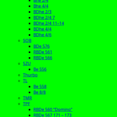
Bhe 2/4
Bhe 4/4
BDhe 2/3
BDhe 2/4 7
BDhe 2/4 11–14
BDhe 4/4
BDhe 4/6
SOB
BDe 576
RBDe 561
RBDe 566
SZU
Be 556
Thurbo
TL
Be 558
Be 8/8
TMR
TPF
RBDe 560 “Domino”
RBDe 567 171 – 173