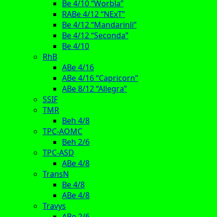
Be 4/10 “Worbla”
RABe 4/12 “NExT”
Be 4/12 “Mandarinli”
Be 4/12 “Seconda”
Be 4/10
RhB
ABe 4/16
ABe 4/16 “Capricorn”
ABe 8/12 “Allegra”
SSIF
TMR
Beh 4/8
TPC-AOMC
Beh 2/6
TPC-ASD
ABe 4/8
TransN
Be 4/8
ABe 4/8
Travys
ABe 2/6