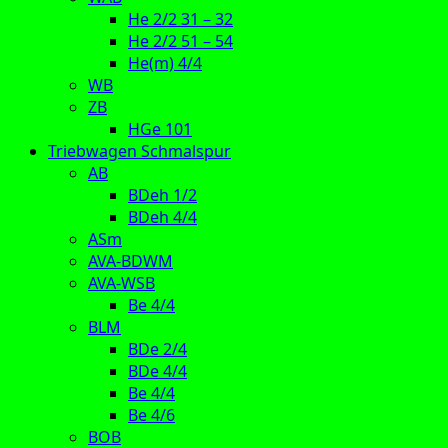
He 2/2 31 – 32
He 2/2 51 – 54
He(m) 4/4
WB
ZB
HGe 101
Triebwagen Schmalspur
AB
BDeh 1/2
BDeh 4/4
ASm
AVA-BDWM
AVA-WSB
Be 4/4
BLM
BDe 2/4
BDe 4/4
Be 4/4
Be 4/6
BOB