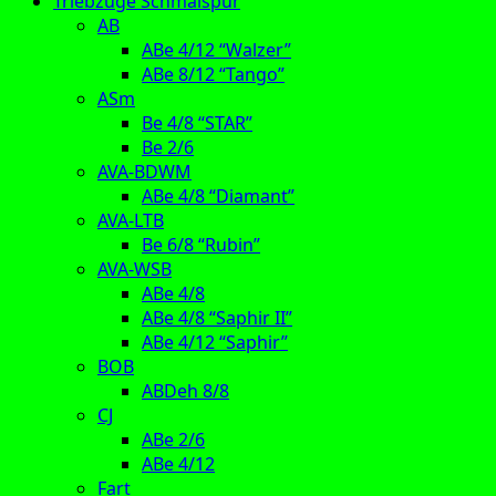
Triebzüge Schmalspur
AB
ABe 4/12 “Walzer”
ABe 8/12 “Tango”
ASm
Be 4/8 “STAR”
Be 2/6
AVA-BDWM
ABe 4/8 “Diamant”
AVA-LTB
Be 6/8 “Rubin”
AVA-WSB
ABe 4/8
ABe 4/8 “Saphir II”
ABe 4/12 “Saphir”
BOB
ABDeh 8/8
CJ
ABe 2/6
ABe 4/12
Fart