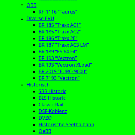
ÖBB
Rh 1116 “Taurus”
Diverse EVU
BR 185 “Traxx AC1”
BR 185 “Traxx AC2”
BR 186 “Traxx 2E”
BR 187 “Traxx AC3 LM”
BR 189 “ES 64 F4”
BR 193 “Vectron”
BR 193 “Vectron XLoad”
BR 2019 “EURO 9000”
BR 7193 “Vectron”
Historisch
SBB Historic
BLS Historic
Classic Rail
DSF-Koblenz
DVZO
Historische Seethalbahn
OeBB