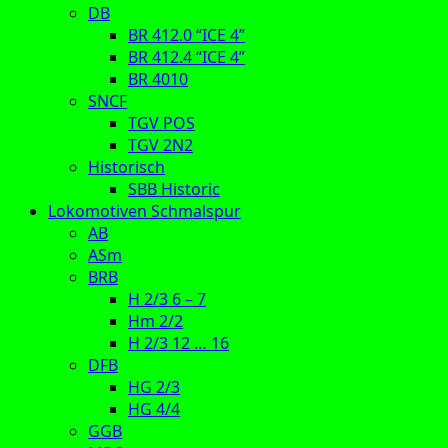
DB
BR 412.0 “ICE 4”
BR 412.4 “ICE 4”
BR 4010
SNCF
TGV POS
TGV 2N2
Historisch
SBB Historic
Lokomotiven Schmalspur
AB
ASm
BRB
H 2/3 6 – 7
Hm 2/2
H 2/3 12 … 16
DFB
HG 2/3
HG 4/4
GGB