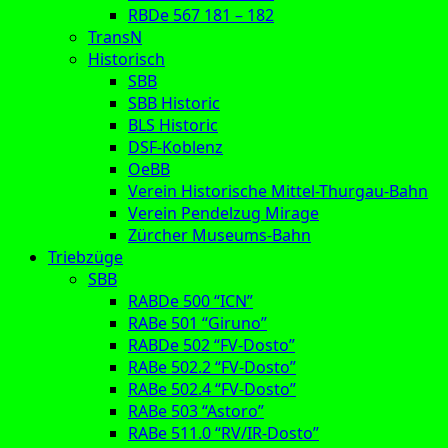
RBDe 567 181 – 182
TransN
Historisch
SBB
SBB Historic
BLS Historic
DSF-Koblenz
OeBB
Verein Historische Mittel-Thurgau-Bahn
Verein Pendelzug Mirage
Zürcher Museums-Bahn
Triebzüge
SBB
RABDe 500 “ICN”
RABe 501 “Giruno”
RABDe 502 “FV-Dosto”
RABe 502.2 “FV-Dosto”
RABe 502.4 “FV-Dosto”
RABe 503 “Astoro”
RABe 511.0 “RV/IR-Dosto”