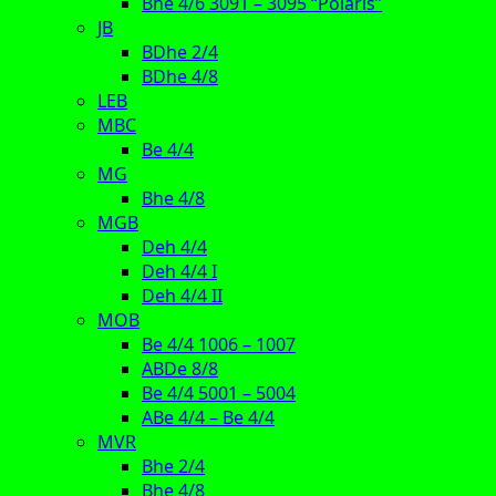
Bhe 4/6 3091 – 3095 “Polaris”
JB
BDhe 2/4
BDhe 4/8
LEB
MBC
Be 4/4
MG
Bhe 4/8
MGB
Deh 4/4
Deh 4/4 I
Deh 4/4 II
MOB
Be 4/4 1006 – 1007
ABDe 8/8
Be 4/4 5001 – 5004
ABe 4/4 – Be 4/4
MVR
Bhe 2/4
Bhe 4/8