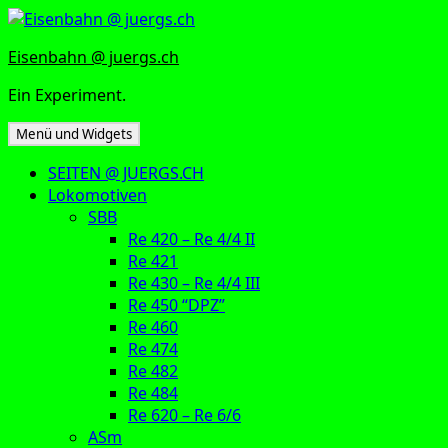
Zum
Inhalt
Eisenbahn @ juergs.ch
springen
Ein Experiment.
Menü und Widgets
SEITEN @ JUERGS.CH
Lokomotiven
SBB
Re 420 – Re 4/4 II
Re 421
Re 430 – Re 4/4 III
Re 450 “DPZ”
Re 460
Re 474
Re 482
Re 484
Re 620 – Re 6/6
ASm