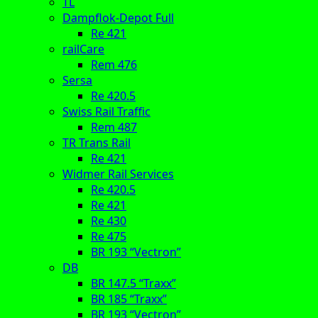
TL
Dampflok-Depot Full
Re 421
railCare
Rem 476
Sersa
Re 420.5
Swiss Rail Traffic
Rem 487
TR Trans Rail
Re 421
Widmer Rail Services
Re 420.5
Re 421
Re 430
Re 475
BR 193 “Vectron”
DB
BR 147.5 “Traxx”
BR 185 “Traxx”
BR 193 “Vectron”