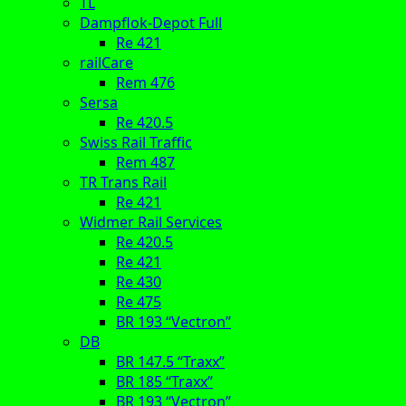
TL
Dampflok-Depot Full
Re 421
railCare
Rem 476
Sersa
Re 420.5
Swiss Rail Traffic
Rem 487
TR Trans Rail
Re 421
Widmer Rail Services
Re 420.5
Re 421
Re 430
Re 475
BR 193 “Vectron”
DB
BR 147.5 “Traxx”
BR 185 “Traxx”
BR 193 “Vectron”