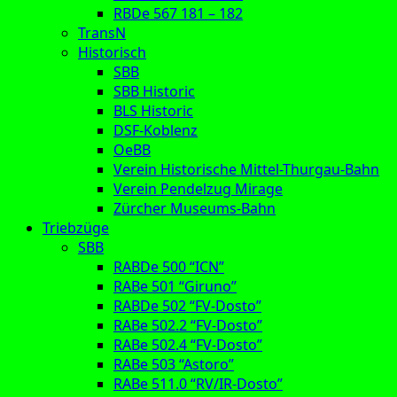
RBDe 567 181 – 182
TransN
Historisch
SBB
SBB Historic
BLS Historic
DSF-Koblenz
OeBB
Verein Historische Mittel-Thurgau-Bahn
Verein Pendelzug Mirage
Zürcher Museums-Bahn
Triebzüge
SBB
RABDe 500 “ICN”
RABe 501 “Giruno”
RABDe 502 “FV-Dosto”
RABe 502.2 “FV-Dosto”
RABe 502.4 “FV-Dosto”
RABe 503 “Astoro”
RABe 511.0 “RV/IR-Dosto”