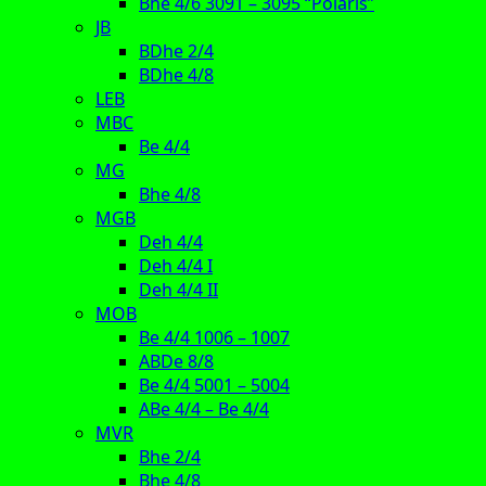
Bhe 4/6 3091 – 3095 “Polaris”
JB
BDhe 2/4
BDhe 4/8
LEB
MBC
Be 4/4
MG
Bhe 4/8
MGB
Deh 4/4
Deh 4/4 I
Deh 4/4 II
MOB
Be 4/4 1006 – 1007
ABDe 8/8
Be 4/4 5001 – 5004
ABe 4/4 – Be 4/4
MVR
Bhe 2/4
Bhe 4/8