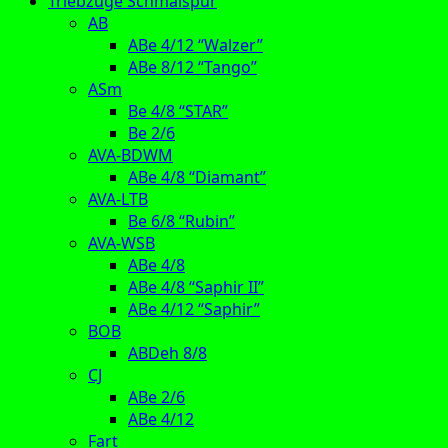
Triebzüge Schmalspur
AB
ABe 4/12 “Walzer”
ABe 8/12 “Tango”
ASm
Be 4/8 “STAR”
Be 2/6
AVA-BDWM
ABe 4/8 “Diamant”
AVA-LTB
Be 6/8 “Rubin”
AVA-WSB
ABe 4/8
ABe 4/8 “Saphir II”
ABe 4/12 “Saphir”
BOB
ABDeh 8/8
CJ
ABe 2/6
ABe 4/12
Fart