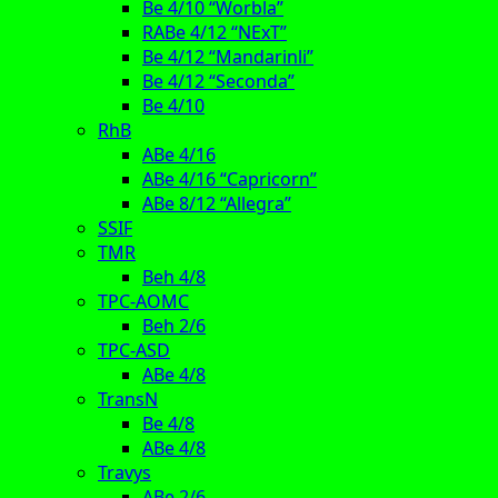
Be 4/10 “Worbla”
RABe 4/12 “NExT”
Be 4/12 “Mandarinli”
Be 4/12 “Seconda”
Be 4/10
RhB
ABe 4/16
ABe 4/16 “Capricorn”
ABe 8/12 “Allegra”
SSIF
TMR
Beh 4/8
TPC-AOMC
Beh 2/6
TPC-ASD
ABe 4/8
TransN
Be 4/8
ABe 4/8
Travys
ABe 2/6