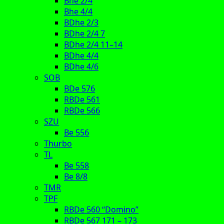
Bhe 2/4
Bhe 4/4
BDhe 2/3
BDhe 2/4 7
BDhe 2/4 11–14
BDhe 4/4
BDhe 4/6
SOB
BDe 576
RBDe 561
RBDe 566
SZU
Be 556
Thurbo
TL
Be 558
Be 8/8
TMR
TPF
RBDe 560 “Domino”
RBDe 567 171 – 173