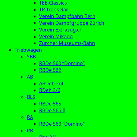
TEE-Classics
TR Trans Rail
Verein Dampfbahn Bern
Verein Dampfgruppe Zürich
Verein Extrazug.ch
Verein Mikado
Zürcher Museums-Bahn
Triebwagen
SBB
RBDe 560 “Domino”
RBDe 562
AB
ABDeh 2/4
BDeh 3/6
BLS
RBDe 565
RBDe 566 II
RA
RBDe 560 “Domino”
RB