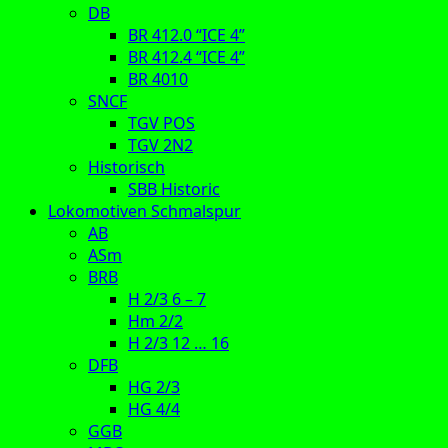
DB
BR 412.0 “ICE 4”
BR 412.4 “ICE 4”
BR 4010
SNCF
TGV POS
TGV 2N2
Historisch
SBB Historic
Lokomotiven Schmalspur
AB
ASm
BRB
H 2/3 6 – 7
Hm 2/2
H 2/3 12 … 16
DFB
HG 2/3
HG 4/4
GGB