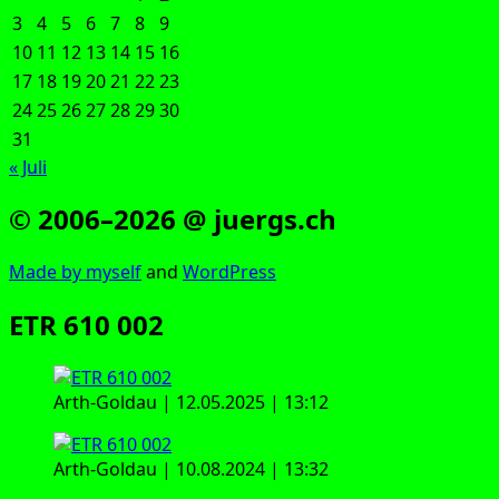
3
4
5
6
7
8
9
10
11
12
13
14
15
16
17
18
19
20
21
22
23
24
25
26
27
28
29
30
31
« Juli
© 2006–2026 @ juergs.ch
Made by mys­elf
and
Word­Press
ETR 610 002
Arth-Gold­au | 12.05.2025 | 13:12
Arth-Gold­au | 10.08.2024 | 13:32