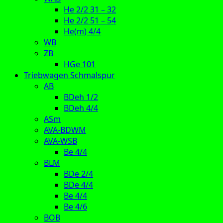
He 2/2 31 – 32
He 2/2 51 – 54
He(m) 4/4
WB
ZB
HGe 101
Triebwagen Schmalspur
AB
BDeh 1/2
BDeh 4/4
ASm
AVA-BDWM
AVA-WSB
Be 4/4
BLM
BDe 2/4
BDe 4/4
Be 4/4
Be 4/6
BOB