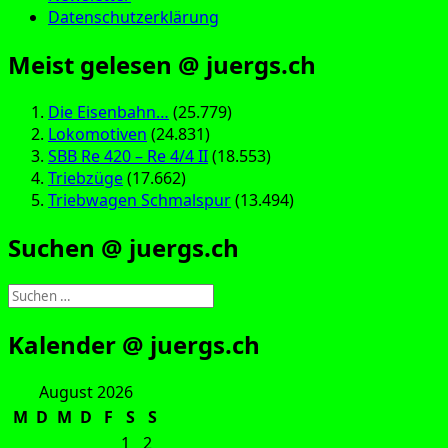
Datenschutzerklärung
Meist gelesen @ juergs.ch
Die Eisenbahn…
(25.779)
Lokomotiven
(24.831)
SBB Re 420 – Re 4/4 II
(18.553)
Triebzüge
(17.662)
Triebwagen Schmalspur
(13.494)
Suchen @ juergs.ch
Suchen
nach:
Kalender @ juergs.ch
August 2026
M
D
M
D
F
S
S
1
2