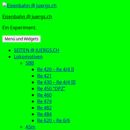
Zum
Inhalt
Eisenbahn @ juergs.ch
springen
Ein Experiment.
Menü und Widgets
SEITEN @ JUERGS.CH
Lokomotiven
SBB
Re 420 – Re 4/4 II
Re 421
Re 430 – Re 4/4 III
Re 450 “DPZ”
Re 460
Re 474
Re 482
Re 484
Re 620 – Re 6/6
ASm